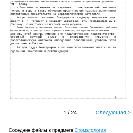
топографической анатомии, опубликованные в проекте программы по преподаванию дисциплины
(М., 2006).
Реальные возможности изучения топографической анатомии
4.
головы и шеи, а также обучения практическим навыкам выполнения
оперативных вмешательств на морфологическом материале.
Авторы выражают искреннюю благодарность кандидату медицинских наук,
доценту В. Л. Петришину и кандидату медицинских наук, преподавателю Д. В.
Галецкому, за подготовку значительной части рисунков.
Своим Учителем и наставником авторы, безусловно, считают Заслуженного работника
Высшей школы РФ, профессора Олега Петровича Большакова, чьи идеи во многом положены
основу этой книги. Именно его педагогическое подвижничество,
в
огромный научный вклад в оперативную хирургию и
топографическую анатомию определили современный уровень этой
дисциплины в России.
Авторы будут благодарны всем заинтересованным читателям за
сделанные замечания и рекомендации.
6
1 / 24
Следующая >
Соседние файлы в предмете
Стоматология