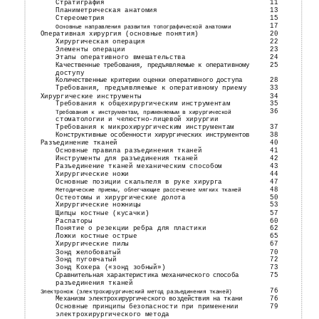
Стратиграфия
11
Планиметрическая анатомия
13
Стереометрия
15
17
Основные направления развития топографической анатомии
Оперативная хирургия (основные понятия)
20
Хирургическая операция
22
Элементы операции
23
Этапы оперативного вмешательства
24
25
Качественные требования, предъявляемые к оперативному
доступу
28
Количественные критерии оценки оперативного доступа
Требования, предъявляемые к оперативному приему
33
Хирургические инструменты
34
Требования к общехирургическим инструментам
35
36
Требования к инструментам, применяемым в хирургической
стоматологии и челюстно-лицевой хирургии
Требования к микрохирургическим инструментам
37
38
Конструктивные особенности хирургических инструментов
Разъединение тканей
40
Основные правила разъединения тканей
41
Инструменты для разъединения тканей
42
Разъединение тканей механическим способом
43
Хирургические ножи
44
Основные позиции скальпеля в руке хирурга
47
48
Методические приемы, облегчающие рассечение мягких тканей
Остеотомы и хирургические долота
50
Хирургические ножницы
53
Щипцы костные (кусачки)
57
Распаторы
60
Понятие о резекции ребра для пластики
62
Ложки костные острые
65
Хирургические пилы
67
Зонд желобоватый
70
Зонд пуговчатый
72
Зонд Кохера («зонд зобный»)
73
75
Сравнительная характеристика механического способа
разъединения тканей
76
Электронож (электрохирургический метод разъединения тканей)
76
Механизм электрохирургического воздействия на ткани
Основные принципы безопасности при применении
79
электрохирургического метода