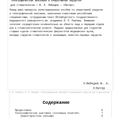
Топографическая анатомия и оперативная хирургия
для стоматологов / В. А. Лебедев — «Питер»,
Перед вами прекрасно иллюстрированное пособие по оперативной хирургии
и топографической анатомии, написанное известными российскими
специалистами, сотрудниками Санкт-Петербургского государственного
медицинского университета им. академика И. П. Павлова. Внимание
читателя сосредоточено исключительно на области лица и переднем отделе
шеи в стоматологическом аспекте. Издание предназначено для студентов
старших курсов стоматологических факультетов медицинских вузов,
молодых хирургов-стоматологов и начинающих челюстно-лицевых хирургов.
©
Лебедев В. А.
©
Питер
Г. М. Семенов, В. А. Лебедев. «Топографическая анатомия и оперативная хирургия для стоматологов»
Содержание
Предисловие
6
Топографическая анатомия (основные понятия)
7
Характеристика рельефа
9