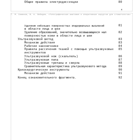
Общие правила электродиссекции
80
4
Г. М. Семенов, В. А. Лебедев. «Топографическая анатомия и оперативная хирургия для стоматологов»
81
Удаление небольших поверхностных эпидермальных высыпаний
в области лица и шеи
82
Удаление образований, значительно возвышающихся нал
поверхностью кожи в области лица и шеи
Ультразвуковой метод
83
Механизм действия
83
Рабочие наконечники
84
Правила рассечения тканей с помощью ультразвуковых
85
инструментов
Ультразвуковой нож (скальпель)
86
Ультразвуковая пила
87
Ультразвуковые трепаны и сверла
88
89
Сравнительная характеристика ультразвукового метода
Криохирургические инструменты
90
Механизм действия
91
Конец ознакомительного фрагмента.
92