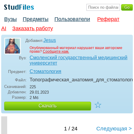
Вузы
Предметы
Пользователи
Реферат
AI
Заказать работу
Jesus
Добавил:
Опубликованный материал нарушает ваши авторские
права?
Сообщите нам.
Смоленский государственный медицинский
Вуз:
университет
Стоматология
Предмет:
Топографическая_анатомия_для_стоматолог
Файл:
Скачиваний:
225
Добавлен:
29.01.2023
Размер:
2 Мб
☆
Скачать
1 / 24
Следующая >