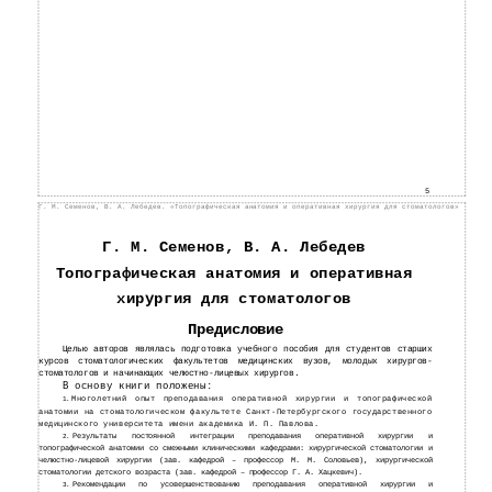
5
Г. М. Семенов, В. А. Лебедев. «Топографическая анатомия и оперативная хирургия для стоматологов»
Г. М. Семенов, В. А. Лебедев
Топографическая анатомия и оперативная
хирургия для стоматологов
Предисловие
Целью авторов являлась подготовка учебного пособия для студентов старших
курсов стоматологических факультетов медицинских вузов, молодых хирургов-
стоматологов и начинающих челюстно-лицевых хирургов.
В основу книги положены:
Многолетний опыт преподавания оперативной хирургии и топографической
1.
анатомии на стоматологическом факультете
Санкт-Петербургского государственного
медицинского университета имени академика И. П. Павлова.
Результаты постоянной интеграции преподавания оперативной хирургии и
2.
топографической анатомии со смежными клиническими кафедрами: хирургической стоматологии и
челюстно-лицевой хирургии (зав. кафедрой – профессор М. М. Соловьев), хирургической
стоматологии детского возраста (зав. кафедрой – профессор Г. А. Хацкевич).
Рекомендации по усовершенствованию преподавания оперативной хирургии и
3.