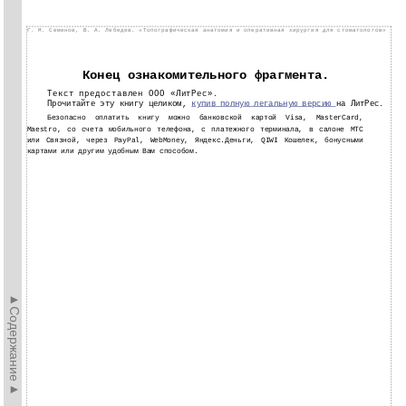
Г. М. Семенов, В. А. Лебедев. «Топографическая анатомия и оперативная хирургия для стоматологов»
Конец ознакомительного фрагмента.
Текст предоставлен ООО «ЛитРес».
Прочитайте эту книгу целиком,
купив полную легальную версию
на ЛитРес.
Безопасно оплатить книгу можно банковской картой Visa, MasterCard,
Maestro, со счета мобильного телефона, с платежного терминала, в салоне МТС
или Связной, через PayPal, WebMoney, Яндекс.Деньги, QIWI Кошелек, бонусными
картами или другим удобным Вам способом.
►Содержание►