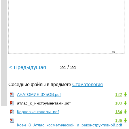
92
< Предыдущая
24 / 24
Соседние файлы в предмете
Стоматология
АНАТОМИЯ ЗУБОВ.pdf
122
атлас_с_инструментами.pdf
100
Корневые каналы .pdf
134
186
Коэн_Э_Атлас_косметической_и_реконструктивной.pdf