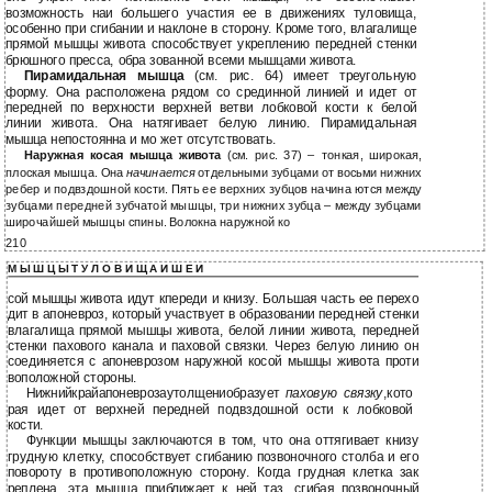
возможность наи большего участия ее в движениях туловища,
особенно при сгибании и наклоне в сторону. Кроме того, влагалище
прямой мышцы живота способствует укреплению передней стенки
брюшного пресса, обра зованной всеми мышцами живота.
Пирамидальная мышца
(см. рис. 64) имеет треугольную
форму. Она расположена рядом со срединной линией и идет от
передней по верхности верхней ветви лобковой кости к белой
линии живота. Она натягивает белую линию. Пирамидальная
мышца непостоянна и мо жет отсутствовать.
Наружная косая мышца живота
(см. рис. 37) – тонкая, широкая,
плоская мышца. Она
начинается
отдельными зубцами от восьми нижних
ребер и подвздошной кости. Пять ее верхних зубцов начина ются между
зубцами передней зубчатой мышцы, три нижних зубца – между зубцами
широчайшей мышцы спины. Волокна наружной ко
210
М Ы Ш Ц Ы Т У Л О В И Щ А И Ш Е И
сой мышцы живота идут кпереди и книзу. Большая часть ее перехо
дит в апоневроз, который участвует в образовании передней стенки
влагалища прямой мышцы живота, белой линии живота, передней
стенки пахового канала и паховой связки. Через белую линию он
соединяется с апоневрозом наружной косой мышцы живота проти
воположной стороны.
Нижнийкрайапоневрозаутолщениобразует
паховую связку
,кото
рая идет от верхней передней подвздошной ости к лобковой
кости.
Функции мышцы заключаются в том, что она оттягивает книзу
грудную клетку, способствует сгибанию позвоночного столба и его
повороту в противоположную сторону. Когда грудная клетка зак
реплена, эта мышца приближает к ней таз, сгибая позвоночный