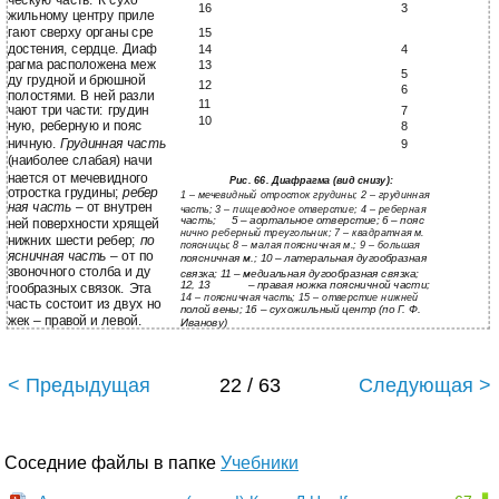
ческую часть. К сухо
16
3
жильному центру приле
гают сверху органы сре
15
достения, сердце. Диаф
14
4
рагма расположена меж
13
5
ду грудной и брюшной
12
6
полостями. В ней разли
11
чают три части: грудин
7
10
ную, реберную и пояс
8
ничную.
Грудинная часть
9
(наиболее слабая) начи
нается от мечевидного
Рис. 66. Диафрагма (вид снизу):
отростка грудины;
ребер
1 – мечевидный отросток грудины; 2 – грудинная
ная часть
– от внутрен
часть; 3 – пищеводное отверстие; 4 – реберная
часть;
5 – аортальное отверстие; 6 – пояс
ней поверхности хрящей
нично реберный треугольник; 7 – квадратная м.
нижних шести ребер;
по
поясницы; 8 – малая поясничная м.; 9 – большая
ясничная часть
– от по
поясничная м.; 10 – латеральная дугообразная
звоночного столба и ду
связка; 11 – медиальная дугообразная связка;
12, 13
– правая ножка поясничной части;
гообразных связок. Эта
14 – поясничная часть; 15 – отверстие нижней
часть состоит из двух но
полой вены; 16 – сухожильный центр (по Г. Ф.
жек – правой и левой.
Иванову)
219
< Предыдущая
22 / 63
Следующая >
Соседние файлы в папке
Учебники