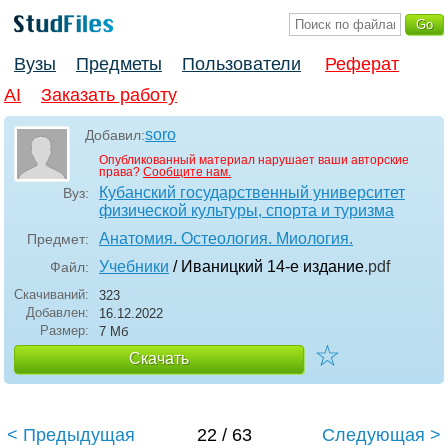
Вузы
Предметы
Пользователи
Реферат
AI
Заказать работу
soro
Добавил:
Опубликованный материал нарушает ваши авторские
права?
Сообщите нам.
Кубанский государственный университет
Вуз:
физической культуры, спорта и туризма
Анатомия. Остеология. Миология.
Предмет:
Учебники
/ Иваницкий 14-е издание
.pdf
Файл:
Скачиваний:
323
Добавлен:
16.12.2022
Размер:
7 Мб
☆
Скачать
< Предыдущая
22 / 63
Следующая >