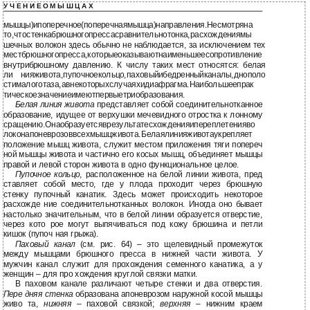
У Ч Е Н И Е О М Ы Ш Ц А Х
мышцы)ипоперечное(поперечнаямышца)направления.Несмотряна
то,чтостенкабрюшногопрессасравнительнотонка,расхождениямы
шечных волокон здесь обычно не наблюдается, за исключением тех
местбрюшногопресса,которыеоказываютнаименьшеесопротивление
внутрибрюшному давлению. К числу таких мест относятся: белая
ли нияживота,пупочноекольцо,паховыйибедренныйканалы,днополо
стималоготаза,авнекоторыхслучаяхидиафрагма.Наибольшеепрак
тическоезначениеимеютпервыетриобразования.
Белая линия живота
представляет собой соединительнотканное
образование, идущее от верхушки мечевидного отростка к лонному
сращению.Онаобразуетсяврезультатесхожденияипереплетенияво
локонапоневрозоввсехмышцживота.Белаялинияживотаукрепляет
положение мышц живота, служит местом приложения тяги попереч
ной мышцы живота и частично его косых мышц, объединяет мышцы
правой и левой сторон живота в одно функциональное целое.
Пупочное кольцо
, расположенное на белой линии живота, пред
ставляет собой место, где у плода проходит через брюшную
стенку пупочный канатик. Здесь может происходить некоторое
расхожде ние соединительнотканных волокон. Иногда оно бывает
настолько значительным, что в белой линии образуется отверстие,
через кото рое могут выпячиваться под кожу брюшина и петли
кишок (пупоч ная грыжа).
Паховый канал
(см. рис. 64) – это щелевидный промежуток
между мышцами брюшного пресса в нижней части живота. У
мужчин канал служит для прохождения семенного канатика, а у
женщин – для про хождения круглой связки матки.
В паховом канале различают четыре стенки и два отверстия.
Пере дняя стенка
образована апоневрозом наружной косой мышцы
живо та,
нижняя
– паховой связкой;
верхняя
– нижним краем