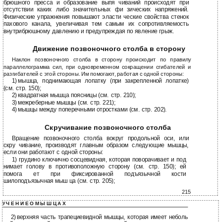
брюшного пресса и образование выпя чиваний происходят при
отсутствии каких либо значительных фи зических напряжений.
Физические упражнения повышают эласти ческие свойства стенок
пахового канала, увеличивая тем самым их сопротивляемость
внутрибрюшному давлению и предупреждая по явление грыж.
Движение позвоночного столба в сторону
Наклон позвоночного столба в сторону происходит по правилу
параллелограмма сил, при одновременном сокращении сгибателей и
разгибателей с этой стороны. Им помогают, работая с одной стороны:
1)
мышца, поднимающая лопатку (при закрепленной лопатке)
(см. стр. 150);
2)
квадратная мышца поясницы (см. стр. 210);
3)
межреберные мышцы (см. стр. 221);
4)
мышцы между поперечными отростками (см. стр. 202).
Скручивание позвоночного столба
Вращение позвоночного столба вокруг продольной оси, или
скру чивание, производят главным образом следующие мышцы,
если они работают с одной стороны:
1) грудино ключично сосцевидная, которая поворачивает и под
нимает голову в противоположную сторону (см. стр. 150); ей
помога ет при фиксированной подъязычной кости
шилоподъязычная мыш ца (см. стр. 205);
215
Ч Е Н И Е О М Ы Ш Ц А Х
У
2)
верхняя часть трапециевидной мышцы, которая имеет неболь