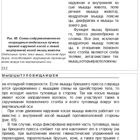
наружная и внутренняя ко
сые мышцы живота, попе
речная мышца живота),
квадратная мышца поясни
цы, диафрагма и мышцы та
зового дна.
Функция мышц брюшно
го, пресса разнообразна и
Рис. 65. Схема содружественного
сложна. Все они, исключая
сокращения отдельных пучков
квадратную мышцу поясни
правой наружной косой и левой
цы, в отношении позвоноч
внутренней косой мышц живота.
ного столба являются сгиба
Отдельные пучки этих мыши, дополняя друг
телями, антагонистами тех
друга, способствуют скручиванию туловища
мышц,которыерасположены
влево вокруг его вертикальной оси
212
М Ы Ш Ц Ы Т У Л О В И Щ А И Ш Е И
на егозадней поверхности. Если мышцы брюшного пресса сокраща
ются одновременно с мышцами спины на однойстороне тела, то
про исходит наклон туловища в сторону. Так как косые мышцы
имеют косое направление волокон, то они участвуют также в
скручивании позвоночного столба и всего туловища вокруг его
вертикальной оси.
При этом движении наружная косая мышца живота работает со
вместно с внутренней косой мышцей противоположной стороны
(рис. 65).
В том случае, когда фиксирована верхняя часть туловища, мыш
цы брюшного пресса сгибают таз или наклоняют его в сторону (на
пример, при выполнении многих гимнастических упражнений на
перекладине, параллельных брусьях, коне, а также при прыжке с