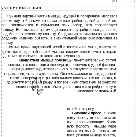
211
У Ч Е Н И Е О М Ы Ш Ц А Х
Функция верхней части мышцы, идущей в поперечном направле
нии между реберными хрящами нижних ребер правой и левой сто
рон, заключается в сближении этих ребер, что способствует
выдоху. Вся мышца в целом сдерживает внутрибрюшное давление,
подобно эластическому корсету. Средняя часть мышцы опоясывает
среднюю чревную область, в значительной мере обусловливая ее
форму.
Нижние пучки внутренней косой и поперечной мышц живота от
деляются в виде небольшой мышцы, поднимающей яичко, которая
идет вместе с семенным канатиком в мошонку.
Квадратная мышца поясницы
лежит латерально от тел
поясничных позвонков и спереди от пояснично грудной фасции.
Мышца имеет вид неправильного, вытянутого в вертикальном
направлении, четы рехугольника. Она
начинается
от подвздошной
кости, поперечных отростков нижних пояснич ных позвонков, а
прикрепля ется
к XII ребру и попереч ным отросткам верхних по
ясничных позвонков. Мыш ца оттягивает это ребро кни зу и
наклоняет позвоночный
столб в сторону.
Брюшной пресс
. К брюш
ному прессу относятся мыш
цы, ограничивающие брюш
ную полость: мышцы пере
днелатеральной стенки жи
вота (прямая мышца живота,