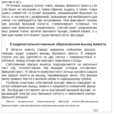
шестом и пр.).
Оттягивая грудную клетку книзу, мышцы брюшного пресса спо
собствуют ее опусканию и, таким образом, выдоху, а также, сокра
щаясь совместно со всеми мышцами, замыкающими брюшную по
лость, в частности с диафрагмой, повышению внутрибрюшного дав
ления, что наблюдается при натуживании. Они фиксируют положе
ние органов брюшной полости, стабилизируют туловище, что
важно при физических упражнениях, способствуют опорожнению
внут ренних полых органов (мочевого пузыря, прямой кишки), а у
жен щин кроме того играют существенную роль при родах.
Соединительнотканные образования мышц живота
В области живота хорошо выражена
подкожная фасция
,
покрыва ющая снаружи мышцы брюшного пресса. В нижнем
отделе она рас щепляется на два листка –
поверхностный
и
глубокий
, между которы ми проходят подкожные сосуды.
Собственная фасция живота
подразделяется на несколько
лист ков, соответственно тем мышцам, которые составляют,
брюшной пресс. В области поверхностного кольца пахового канала
она продол жается на мышцу, поднимающую яичко. Эта фасция
внизу прикреп ляется к паховой связке и подвздошному гребню.
Глубокая пластинка собственной фасции живота покрывает из
нутри поперечную мышцу живота и называется поперечной фасци
ей. Эта фасция составляет часть внутренней брюшной фасции, по
крывающей изнутри всю брюшную полость и именуемой
внутри
брюшной фасцией
.
Места наименьшего сопротивления брюшной стенки
.Волокнамышц
брюшногопрессаимеютвертикальное(прямаямышца),косое(косые
213