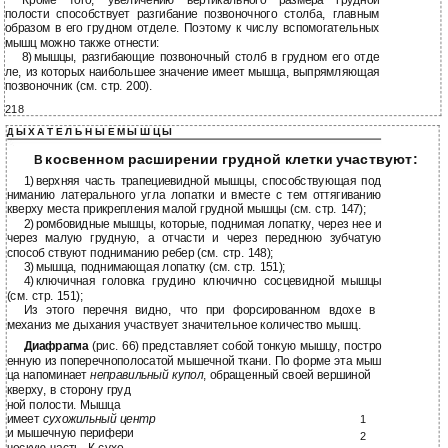
полости способствует разгибание позвоночного столба, главным
образом в его грудном отделе. Поэтому к числу вспомогательных
мышц можно также отнести:
8)
мышцы, разгибающие позвоночный столб в грудном его отде
ле, из которых наибольшее значение имеет мышца, выпрямляющая
позвоночник (см. стр. 200).
218
Ы Х А Т Е Л Ь Н Ы Е М Ы Ш Ц Ы
Д
косвенном расширении грудной клетки участвуют:
В
1)
верхняя часть трапециевидной мышцы, способствующая под
ниманию латерального угла лопатки и вместе с тем оттягиванию
кверху места прикрепления малой грудной мышцы (см. стр. 147);
2)
ромбовидные мышцы, которые, поднимая лопатку, через нее и
через малую грудную, а отчасти и через переднюю зубчатую
способ ствуют подниманию ребер (см. стр. 148);
3)
мышца, поднимающая лопатку (см. стр. 151);
4)
ключичная головка грудино ключично сосцевидной мышцы
(см. стр. 151);
Из этого перечня видно, что при форсированном вдохе в
механиз ме дыхания участвует значительное количество мышц.
Диафрагма
(рис. 66) представляет собой тонкую мышцу, постро
енную из поперечнополосатой мышечной ткани. По форме эта мыш
ца напоминает
неправильный купол
, обращенный своей вершиной
кверху, в сторону груд
ной полости. Мышца
имеет
сухожильный центр
1
и мышечную перифери
2