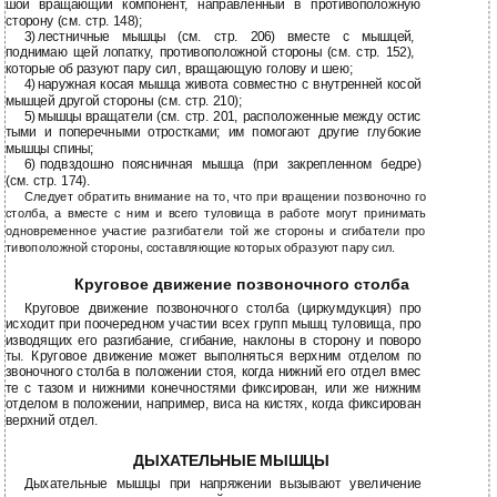
шой вращающий компонент, направленный в противоположную
сторону (см. стр. 148);
3)
лестничные мышцы (см. стр. 206) вместе с мышцей,
поднимаю щей лопатку, противоположной стороны (см. стр. 152),
которые об разуют пару сил, вращающую голову и шею;
4)
наружная косая мышца живота совместно с внутренней косой
мышцей другой стороны (см. стр. 210);
5)
мышцы вращатели (см. стр. 201, расположенные между остис
тыми и поперечными отростками; им помогают другие глубокие
мышцы спины;
6)
подвздошно поясничная мышца (при закрепленном бедре)
(см. стр. 174).
Следует обратить внимание на то, что при вращении позвоночно го
столба, а вместе с ним и всего туловища в работе могут принимать
одновременное участие разгибатели той же стороны и сгибатели про
тивоположной стороны, составляющие которых образуют пару сил.
Круговое движение позвоночного столба
Круговое движение позвоночного столба (циркумдукция) про
исходит при поочередном участии всех групп мышц туловища, про
изводящих его разгибание, сгибание, наклоны в сторону и поворо
ты. Круговое движение может выполняться верхним отделом по
звоночного столба в положении стоя, когда нижний его отдел вмес
те с тазом и нижними конечностями фиксирован, или же нижним
отделом в положении, например, виса на кистях, когда фиксирован
верхний отдел.
ДЫХАТЕЛЬНЫЕ МЫШЦЫ
Дыхательные мышцы при напряжении вызывают увеличение