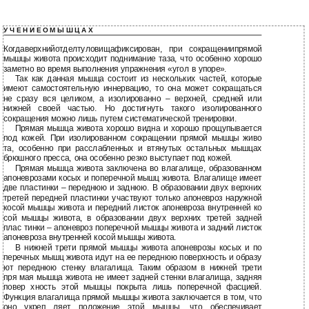
У Ч Е Н И Е О М Ы Ш Ц А Х
Когдаверхнийотделтуловищафиксирован, при сокращениипрямой
мышцы живота происходит поднимание таза, что особенно хорошо
заметно во время выполнения упражнения «угол в упоре».
Так как данная мышца состоит из нескольких частей, которые
имеют самостоятельную иннервацию, то она может сокращаться
не сразу вся целиком, а изолированно – верхней, средней или
нижней своей частью. Но достигнуть такого изолированного
сокращения можно лишь путем систематической тренировки.
Прямая мышца живота хорошо видна и хорошо прощупывается
под кожей. При изолированном сокращении прямой мышцы живо
та, особенно при расслабленных и втянутых остальных мышцах
брюшного пресса, она особенно резко выступает под кожей.
Прямая мышца живота заключена во влагалище, образованном
апоневрозами косых и поперечной мышц живота. Влагалище имеет
две пластинки – переднюю и заднюю. В образовании двух верхних
третей передней пластинки участвуют только апоневроз наружной
косой мышцы живота и передний листок апоневроза внутренней ко
сой мышцы живота, в образовании двух верхних третей задней
плас тинки – апоневроз поперечной мышцы живота и задний листок
апоневроза внутренней косой мышцы живота.
В нижней трети прямой мышцы живота апоневрозы косых и по
перечных мышц живота идут на ее переднюю поверхность и образу
ют переднюю стенку влагалища. Таким образом в нижней трети
пря мая мышца живота не имеет задней стенки влагалища, задняя
повер хность этой мышцы покрыта лишь поперечной фасцией.
Функция влагалища прямой мышцы живота заключается в том, что
оно укреп ляет положение этой мышцы, что обеспечивает