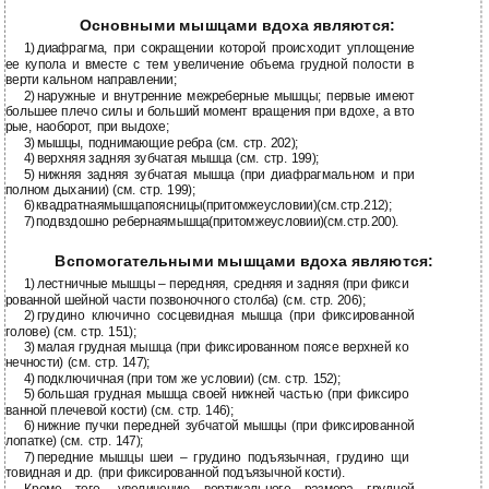
Основными мышцами вдоха являются:
1)
диафрагма, при сокращении которой происходит уплощение
ее купола и вместе с тем увеличение объема грудной полости в
верти кальном направлении;
2)
наружные и внутренние межреберные мышцы; первые имеют
большее плечо силы и больший момент вращения при вдохе, а вто
рые, наоборот, при выдохе;
3)
мышцы, поднимающие ребра (см. стр. 202);
4)
верхняя задняя зубчатая мышца (см. стр. 199);
5)
нижняя задняя зубчатая мышца (при диафрагмальном и при
полном дыхании) (см. стр. 199);
6)
квадратнаямышцапоясницы(притомжеусловии)(см.стр.212);
7)
подвздошно ребернаямышца(притомжеусловии)(см.стр.200).
Вспомогательными мышцами вдоха являются:
1)
лестничные мышцы – передняя, средняя и задняя (при фикси
рованной шейной части позвоночного столба) (см. стр. 206);
2)
грудино ключично сосцевидная мышца (при фиксированной
голове) (см. стр. 151);
3)
малая грудная мышца (при фиксированном поясе верхней ко
нечности) (см. стр. 147);
4)
подключичная (при том же условии) (см. стр. 152);
5)
большая грудная мышца своей нижней частью (при фиксиро
ванной плечевой кости) (см. стр. 146);
6)
нижние пучки передней зубчатой мышцы (при фиксированной
лопатке) (см. стр. 147);
7)
передние мышцы шеи – грудино подъязычная, грудино щи
товидная и др. (при фиксированной подъязычной кости).
Кроме того, увеличению вертикального размера грудной