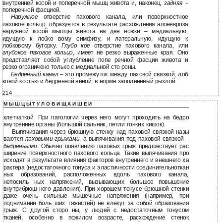
внутренней косой и поперечной мышц живота и, наконец,
задняя
–
поперечной фасцией.
Наружное
отверстие пахового канала, или поверхностное
паховое кольцо, образуется в результате расхождения апоневроза
наружной косой мышцы живота на две ножки – медиальную,
идущую к лобко вому симфизу, и латеральную, идущую к
лобковому бугорку.
Глубо кое
отверстие пахового канала, или
глубокое паховое кольцо
, имеет не резко выраженные края. Оно
представляет собой углубление попе речной фасции живота и
резко ограничено только с медиальной сто роны.
Бедренный канал
– это промежуток между паховой связкой, лоб
ковой костью и бедренной веной, в норме заполненный рыхлой
214
М Ы Ш Ц Ы Т У Л О В И Щ А И Ш Е И
клетчаткой. При патологии через него могут проходить на бедро
внутренние органы (большой сальник, петли тонких кишок).
Выпячивания через брюшную стенку над паховой связкой назы
ваются
паховыми грыжами
, а выпячивания под паховой связкой –
бедренными
. Обычно появлению паховых грыж предшествует рас
ширение поверхностного пахового кольца. Такие выпячивания про
исходят в результате влияния факторов внутреннего и внешнего ха
рактера (недостаточного тонуса и эластичности соединительноткан
ных образований, расположенных вдоль пахового канала,
непосиль ных напряжений, вызывающих большое повышение
внутрибрюш ного давления). При хорошем тонусе брюшной стенки
даже очень сильные мышечные напряжения (например, при
поднимании боль ших тяжестей) не влекут за собой образования
грыж. С другой сторо ны, у людей с недостаточным тонусом
тканей, особенно в пожилом возрасте, расхождение стенок