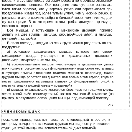
ребра) и в суставе между бугорком ребра и поперечным отростком
нижележащего позвонка. Оси вращения этих суставов располага
ются таким образом, что у верхних ребер они пересекаются при
продолжении кзади под более тупым углом, чем у нижних ребер. В
результате этого верхние ребра в большей мере, чем нижние, дви
жутся кпереди. В то же время нижние ребра движутся преимуще
ственно в стороны.
Все мышцы, участвующие в механизме дыхания, принято
делить на две группы;
мышцы, производящие вдох
, и
мышцы,
производящие выдох
.
В свою очередь, каждую из этих групп можно разделить на три
подгруппы:
а)
основные
дыхательные мышцы, которые при своем
сокращении всегда участвуют в дыхательных движениях
(например, межребер ные мышцы);
б)
вспомогательные
мышцы, участвующие в дыхательных движе
ниях только в том случае, когда фиксированное и подвижное места мышц
в функциональном отношении взаимно меняются (например, малая
грудная мышца работает как дыхательная только в том случае, когда ее
место прикрепления на лопатке становится фиксированной точкой, а
место начала на грудной клетке – подвижной);
в) мышцы, оказывающие
косвенное действие
на грудную клетку
через какой либо промежуточный костно мышечный комплекс (на
пример, в результате сокращения мышцы, поднимающей лопатку,
217
У Ч Е Н И Е О М Ы Ш Ц А Х
несколько приподнимается также ее клювовидный отросток, к
кото рому прикрепляется малая грудная мышца, чем усиливается
функ ция этой мышцы как вспомогательной дыхательной).