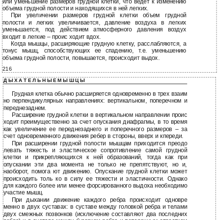
или уменьшение размеров грудной клетки, что ведет к изменению
объема грудной полости и находящихся в ней легких.
При увеличении размеров грудной клетки объем грудной
полости и легких увеличивается, давление воздуха в легких
уменьшается, под действием атмосферного давления воздух
входит в легкие – проис ходит вдох.
Когда мышцы, расширяющие грудную клетку, расслабляются, а
тонус мышц, способствующих ее спадению, т.е. уменьшению
объема грудной полости, повышается, происходит выдох.
216
Д Ы Х А Т Е Л Ь Н Ы Е М Ы Ш Ц Ы
Грудная клетка обычно расширяется одновременно в трех взаим
но перпендикулярных направлениях: вертикальном, поперечном и
переднезаднем.
Расширение грудной клетки в вертикальном направлении проис
ходит преимущественно за счет опускания диафрагмы, в то время
как увеличение ее переднезаднего и поперечного размеров – за
счет одновременного движения ребер в стороны, вверх и кпереди.
При расширении грудной полости мышцам приходится преодо
левать тяжесть и эластическое сопротивление самой грудной
клетки и прикрепляющихся к ней образований, тогда как при
опускании эти два момента не только не препятствуют, но и,
наоборот, помога ют движению. Опускание грудной клетки может
происходить толь ко в силу ее тяжести и эластичности. Однако
для каждого более или менее форсированного выдоха необходимо
участие мышц.
При дыхании движение каждого ребра происходит одновре
менно в двух суставах: в суставе между головкой ребра и телами
двух смежных позвонков (исключение составляют два последних