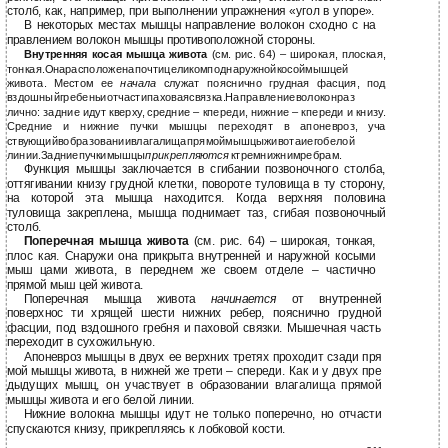
столб, как, например, при выполнении упражнения «угол в упоре».
В некоторых местах мышцы направление волокон сходно с на
правлением волокон мышцы противоположной стороны.
Внутренняя косая мышца живота
(см. рис. 64) – широкая, плоская,
тонкая.Онарасположенапочтицеликомподнаружнойкосоймышцей
живота. Местом ее
начала
служат пояснично грудная фасция, под
вздошныйгребеньиотчастипаховаясвязка.Направлениеволоконраз
лично: задние идут кверху, средние – кпереди, нижние – кпереди и книзу.
Средние и нижние пучки мышцы переходят в апоневроз, уча
ствующийвобразованиивлагалищапрямоймышцыживотаиегобелой
линии.Задниепучкимышцы
прикрепляются
ктремнижнимребрам.
Функция мышцы заключается в сгибании позвоночного столба,
оттягивании книзу грудной клетки, повороте туловища в ту сторону,
на которой эта мышца находится. Когда верхняя половина
туловища закреплена, мышца поднимает таз, сгибая позвоночный
столб.
Поперечная мышца живота
(см. рис. 64) – широкая, тонкая,
плос кая. Снаружи она прикрыта внутренней и наружной косыми
мыш цами живота, в переднем же своем отделе – частично
прямой мыш цей живота.
Поперечная мышца живота
начинается
от внутренней
поверхнос ти хрящей шести нижних ребер, пояснично грудной
фасции, под вздошного гребня и паховой связки. Мышечная часть
переходит в сухожильную.
Апоневроз мышцы в двух ее верхних третях проходит сзади пря
мой мышцы живота, в нижней же трети – спереди. Как и у двух пре
дыдущих мышц, он участвует в образовании влагалища прямой
мышцы живота и его белой линии.
Нижние волокна мышцы идут не только поперечно, но отчасти
спускаются книзу, прикрепляясь к лобковой кости.