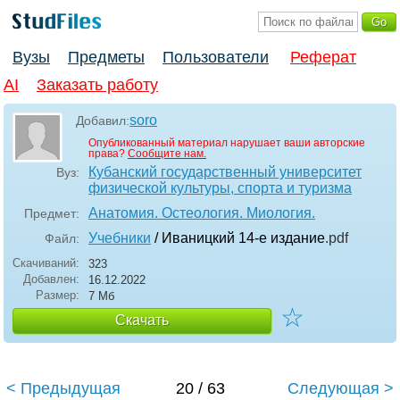
Вузы
Предметы
Пользователи
Реферат
AI
Заказать работу
soro
Добавил:
Опубликованный материал нарушает ваши авторские
права?
Сообщите нам.
Кубанский государственный университет
Вуз:
физической культуры, спорта и туризма
Анатомия. Остеология. Миология.
Предмет:
Учебники
/ Иваницкий 14-е издание
.pdf
Файл:
Скачиваний:
323
Добавлен:
16.12.2022
Размер:
7 Мб
☆
Скачать
< Предыдущая
20 / 63
Следующая >