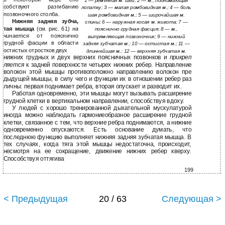
1 — ременная м. шеи; 2 — м., поднимающая
собствуют разгибанию
лопатку; 3 — малая ромбовидная м.; 4 — боль
позвоночного столба.
шая ромбовидная м.; 5 — широчайшая м.
Нижняя задняя зубча,
спины; 6 — наружная косая м. живота; 7 —
тая мышца
(см. рис. 61)
на
пояснично грудная фасция; 8 — м.,
чинается
от пояснично
выпрямляющая позвоночник; 9 — нижний
грудной фасции в области
задняя зубчатая м.; 10 — остистая м.; 11 —
остистых отростков двух
длиннейшая м.; 12 — верхняя зубчатая м.
нижних грудных и двух верхних поясничных позвонков и
прикреп
ляется
к задней поверхности четырех нижних ребер. Направление
волокон этой мышцы противоположно направлению волокон пре
дыдущей мышцы, в силу чего и функции их в отношении ребер раз
личны: первая поднимает ребра, вторая опускает и разводит их.
Работая одновременно, эти мышцы могут вызывать расширение
грудной клетки в вертикальном направлении, способствуя вдоху.
У людей с хорошо тренированной дыхательной мускулатурой
иногда можно наблюдать гармониеобразное расширение грудной
клетки, связанное с тем, что верхние ребра поднимаются, а нижние
одновременно опускаются. Есть основание думать, что
последнюю функцию выполняет нижняя задняя зубчатая мышца. В
тех случаях, когда тяга этой мышцы недостаточна, происходит,
несмотря на ее сокращение, движение нижних ребер кверху.
Способствуя оттягива
199
< Предыдущая
20 / 63
Следующая >