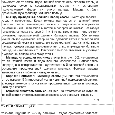
начинает ся
от связок подошвенной поверхности скелета стопы, а
прикрепля ется
к сесамовидным костям и к основанию
проксимальной фалан ги этого пальца. Мышца сгибает
проксимальную фалангу большого пальца.
Мышца, приводящая большой палец стопы,
имеет две головки –
косую и поперечную. Косая головка начинается от длинной подо
швенной связки, клиновидных костей и подошвенной поверхности
оснований 2 й и 3 й плюсневых костей, а поперечная головка – от капсул
плюснефаланговых суставов 3, 4 и 5 го пальцев и идет попе речно к
основанию проксимальной фаланги большого пальца. Обе головки
имеют общее сухожилие, которым они
прикрепляются
к ла теральной
сесамовидной кости и к основанию проксимальной фа ланги большого
пальца. Функция мышцы заключается не только в приведении большого
пальца, но и в сгибании его. Поперечная го ловка этой мышцы участвует
в удержании поперечного свода стопы.
Мышца, отводящая мизинец стопы
(см. рис. 60),
начинается
от пя точной кости и подошвенного апоневроза. Направляясь
кпереди, она прикрепляется к бугристости 5 й плюсневой кости и к
основанию проксимальной фаланги мизинца. Функция мышцы
заключается в сгибании и отведении его.
Короткий сгибатель мизинца стопы
(см. рис. 60)
начинается
от ос нования 5 й плюсневой кости и длинной подошвенной связки,
а
прикрепляется
к основанию проксимальной фаланги мизинца,
кото рую сгибает.
Короткий сгибатель пальцев
(см. рис. 60)
начинается
от бугра пя
точной кости и от подошвенного апоневроза. Он образует четыре су
193
У Ч Е Н И Е О М Ы Ш Ц А Х
хожилия, идущие ко 2–5 му пальцам. Каждое сухожилие залегает