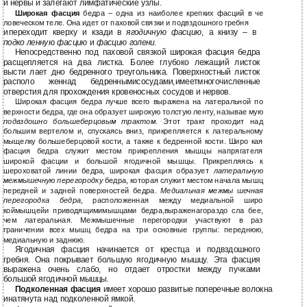
и нервы и залегают лимфатические узлы.
Широкая фасция
бедра – одна из наиболее крепких фасций в че
ловеческом теле. Она идет от паховой связки и подвздошного гребня
и
переходит кверху и кзади в
ягодичную фасцию
, а книзу – в
подко ленную фасцию
и
фасцию голени
.
Непосредственно под паховой связкой широкая фасция бедра
расщепляется на два листка. Более глубоко лежащий листок
высти лает дно бедренного треугольника. Поверхностный листок
располо женнад бедреннымисосудами,имеетмногочисленные
отверстия для прохождения кровеносных сосудов и нервов.
Широкая фасция бедра лучше всего выражена на латеральной по
верхности бедра, где она образует широкую толстую ленту, называе мую
подвздошно большеберцовым трактом
. Этот тракт проходит над
большим вертелом и, спускаясь вниз, прикрепляется к латеральному
мыщелку большеберцовой кости, а также к бедренной кости. Широ кая
фасция бедра служит местом прикрепления мышцы напрягателя
широкой фасции и большой ягодичной мышцы. Прикрепляясь к
шероховатой линии бедра, широкая фасция образует
латеральную
межмышечную перегородку
бедра, которая служит местом начала мышц
передней и задней поверхностей бедра.
Медиальная межмы шечная
перегородка бедра
, расположенная между медиальной широ
коймышцейи приводящимимышцами бедра,выраженагораздо сла бее,
чем латеральная. Межмышечные перегородки участвуют в раз
граничении всех мышц бедра на три основные группы: переднюю,
медиальную и заднюю.
Ягодичная фасция начинается от крестца и подвздошного
гребня. Она покрывает большую ягодичную мышцу. Эта фасция
выражена очень слабо, но отдает отростки между пучками
большой ягодичной мышцы.
Подколенная фасция
имеет хорошо развитые поперечные волокна
и
натянута над подколенной ямкой.