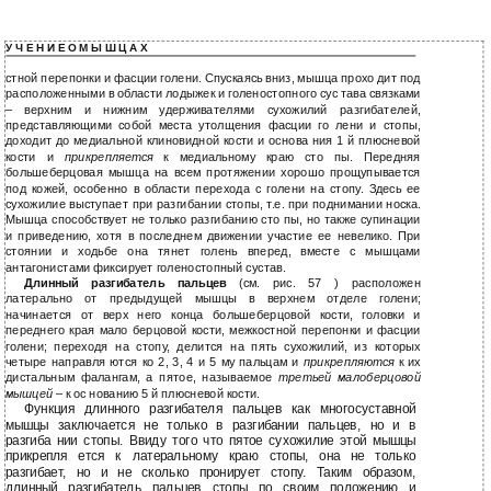
У Ч Е Н И Е О М Ы Ш Ц А Х
стной перепонки и фасции голени. Спускаясь вниз, мышца прохо дит под
расположенными в области лодыжек и голеностопного сус тава связками
– верхним и нижним удерживателями сухожилий разгибателей,
представляющими собой места утолщения фасции го лени и стопы,
доходит до медиальной клиновидной кости и основа ния 1 й плюсневой
кости и
прикрепляется
к медиальному краю сто пы. Передняя
большеберцовая мышца на всем протяжении хорошо прощупывается
под кожей, особенно в области перехода с голени на стопу. Здесь ее
сухожилие выступает при разгибании стопы, т.е. при поднимании носка.
Мышца способствует не только разгибанию сто пы, но также супинации
и приведению, хотя в последнем движении участие ее невелико. При
стоянии и ходьбе она тянет голень вперед, вместе с мышцами
антагонистами фиксирует голеностопный сустав.
Длинный разгибатель пальцев
(см. рис. 57 ) расположен
латерально от предыдущей мышцы в верхнем отделе голени;
начинается от верх него конца большеберцовой кости, головки и
переднего края мало берцовой кости, межкостной перепонки и фасции
голени; переходя на стопу, делится на пять сухожилий, из которых
четыре направля ются ко 2, 3, 4 и 5 му пальцам и
прикрепляются
к их
дистальным фалангам, а пятое, называемое
третьей малоберцовой
мышцей
– к ос нованию 5 й плюсневой кости.
Функция длинного разгибателя пальцев как многосуставной
мышцы заключается не только в разгибании пальцев, но и в
разгиба нии стопы. Ввиду того что пятое сухожилие этой мышцы
прикрепля ется к латеральному краю стопы, она не только
разгибает, но и не сколько пронирует стопу. Таким образом,
длинный разгибатель пальцев стопы по своим положению и