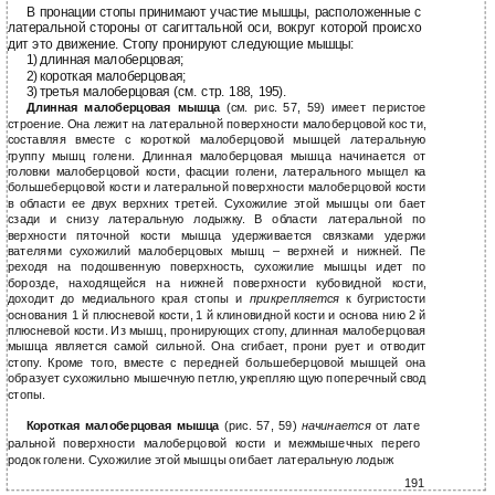
В пронации стопы принимают участие мышцы, расположенные с
латеральной стороны от сагиттальной оси, вокруг которой происхо
дит это движение. Стопу пронируют следующие мышцы:
1)
длинная малоберцовая;
2)
короткая малоберцовая;
3)
третья малоберцовая (см. стр. 188, 195).
Длинная малоберцовая мышца
(см. рис. 57, 59) имеет перистое
строение. Она лежит на латеральной поверхности малоберцовой кос ти,
составляя вместе с короткой малоберцовой мышцей латеральную
группу мышц голени. Длинная малоберцовая мышца начинается от
головки малоберцовой кости, фасции голени, латерального мыщел ка
большеберцовой кости и латеральной поверхности малоберцовой кости
в области ее двух верхних третей. Сухожилие этой мышцы оги бает
сзади и снизу латеральную лодыжку. В области латеральной по
верхности пяточной кости мышца удерживается связками удержи
вателями сухожилий малоберцовых мышц – верхней и нижней. Пе
реходя на подошвенную поверхность, сухожилие мышцы идет по
борозде, находящейся на нижней поверхности кубовидной кости,
доходит до медиального края стопы и
прикрепляется
к бугристости
основания 1 й плюсневой кости, 1 й клиновидной кости и основа нию 2 й
плюсневой кости. Из мышц, пронирующих стопу, длинная малоберцовая
мышца является самой сильной. Она сгибает, прони рует и отводит
стопу. Кроме того, вместе с передней большеберцовой мышцей она
образует сухожильно мышечную петлю, укрепляю щую поперечный свод
стопы.
Короткая малоберцовая мышца
(рис. 57, 59)
начинается
от лате
ральной поверхности малоберцовой кости и межмышечных перего
родок голени. Сухожилие этой мышцы огибает латеральную лодыж
191