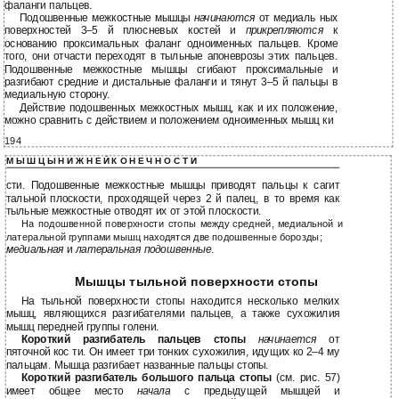
фаланги пальцев.
Подошвенные межкостные мышцы
начинаются
от медиаль ных
поверхностей 3–5 й плюсневых костей и
прикрепляются
к
основанию проксимальных фаланг одноименных пальцев. Кроме
того, они отчасти переходят в тыльные апоневрозы этих пальцев.
Подошвенные межкостные мышцы сгибают проксимальные и
разгибают средние и дистальные фаланги и тянут 3–5 й пальцы в
медиальную сторону.
Действие подошвенных межкостных мышц, как и их положение,
можно сравнить с действием и положением одноименных мышц ки
194
М Ы Ш Ц Ы Н И Ж Н Е Й К О Н Е Ч Н О С Т И
сти. Подошвенные межкостные мышцы приводят пальцы к сагит
тальной плоскости, проходящей через 2 й палец, в то время как
тыльные межкостные отводят их от этой плоскости.
На подошвенной поверхности стопы между средней, медиальной и
латеральной группами мышц находятся две подошвенные борозды;
медиальная
и
латеральная подошвенные
.
Мышцы тыльной поверхности стопы
На тыльной поверхности стопы находится несколько мелких
мышц, являющихся разгибателями пальцев, а также сухожилия
мышц передней группы голени.
Короткий разгибатель пальцев стопы
начинается
от
пяточной кос ти. Он имеет три тонких сухожилия, идущих ко
2–4
му
пальцам. Мышца разгибает названные пальцы стопы.
Короткий разгибатель большого пальца стопы
(см. рис. 57)
имеет общее место
начала
с предыдущей мышцей и