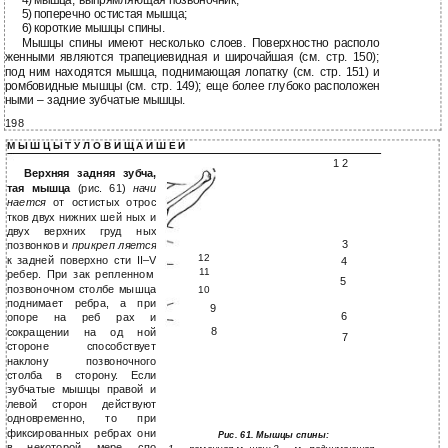
5)
поперечно остистая мышца;
6)
короткие мышцы спины.
Мышцы спины имеют несколько слоев. Поверхностно располо
женными являются трапециевидная и широчайшая (см. стр. 150);
под ним находятся мышца, поднимающая лопатку (см. стр. 151) и
ромбовидные мышцы (см. стр. 149); еще более глубоко расположен
ными – задние зубчатые мышцы.
198
М Ы Ш Ц Ы Т У Л О В И Щ А И Ш Е И
1
2
Верхняя задняя зубча,
тая мышца
(рис. 61)
начи
нается
от остистых отрос
тков двух нижних шей ных и
двух верхних груд ных
3
позвонков и
прикреп ляется
12
к задней поверхно сти
II–V
4
11
ребер. При зак репленном
5
позвоночном столбе мышца
10
поднимает ребра, а при
9
6
опоре на реб рах и
8
сокращении на од ной
7
стороне способствует
наклону позвоночного
столба в сторону. Если
зубчатые мышцы правой и
левой сторон действуют
одновременно, то при
фиксированных ребрах они
Рис. 61. Мышцы спины:
в некоторой мере спо