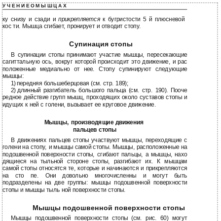
У Ч Е Н И Е О М Ы Ш Ц А Х
ку снизу и сзади и
прикрепляется
к бугристости 5 й плюсневой
кос ти. Мышца сгибает, пронирует и отводит стопу.
Супинация стопы
В супинации стопы принимают участие мышцы, пересекающие
сагиттальную ось, вокруг которой происходит это движение, и рас
положенные медиально от нее. Стопу супинируют следующие
мышцы:
1)
передняя большеберцовая (см. стр. 189);
2)
длинный разгибатель большого пальца (см. стр. 190). Пооче
редное действие групп мышц, проходящих около суставов стопы и
идущих к ней с голени, вызывает ее круговое движение.
Мышцы, производящие движения
пальцев стопы
В движениях пальцев стопы участвуют мышцы, переходящие с
голени на стопу, и мышцы самой стопы. Мышцы, расположенные на
подошвенной поверхности стопы, сгибают пальцы, а мышцы, нахо
дящиеся на тыльной стороне стопы, разгибают их. К мышцам
самой стопы относятся те, которые и начинаются и прикрепляются
на сто пе. Они довольно многочисленны и могут быть
подразделены на две группы: мышцы подошвенной поверхности
стопы и мышцы тыль ной поверхности стопы.
Мышцы подошвенной поверхности стопы
Мышцы подошвенной поверхности стопы (см. рис. 60) могут