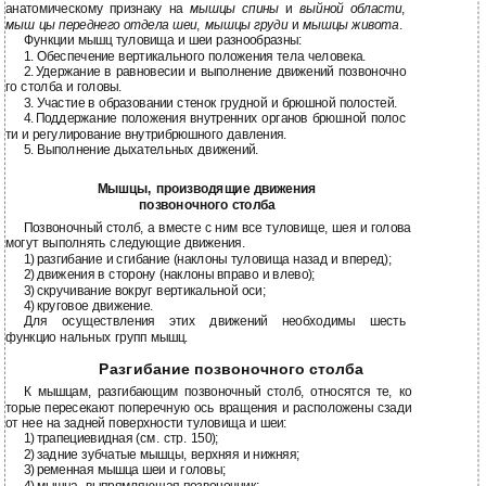
анатомическому признаку на
мышцы спины
и
выйной области
,
мыш цы переднего отдела шеи
,
мышцы груди
и
мышцы живота
.
Функции мышц туловища и шеи разнообразны:
1.
Обеспечение вертикального положения тела человека.
2.
Удержание в равновесии и выполнение движений позвоночно
го столба и головы.
3.
Участие в образовании стенок грудной и брюшной полостей.
4.
Поддержание положения внутренних органов брюшной полос
ти и регулирование внутрибрюшного давления.
5.
Выполнение дыхательных движений.
Мышцы, производящие движения
позвоночного столба
Позвоночный столб, а вместе с ним все туловище, шея и голова
могут выполнять следующие движения.
1)
разгибание и сгибание (наклоны туловища назад и вперед);
2)
движения в сторону (наклоны вправо и влево);
3)
скручивание вокруг вертикальной оси;
4)
круговое движение.
Для осуществления этих движений необходимы шесть
функцио нальных групп мышц.
Разгибание позвоночного столба
К мышцам, разгибающим позвоночный столб, относятся те, ко
торые пересекают поперечную ось вращения и расположены сзади
от нее на задней поверхности туловища и шеи:
1)
трапециевидная (см. стр. 150);
2)
задние зубчатые мышцы, верхняя и нижняя;
3)
ременная мышца шеи и головы;
4)
мышца, выпрямляющая позвоночник;