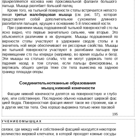
прикрепляется
коснова нию проксимальной фаланги большого
пальца. Мышца разгибает большой палец.
Кроме того, на тыльной поверхности стопы встречается непосто
янная
третья малоберцовая мышца
(см. рис. 57), которая
представляет собой дополнительное сухожилие длинного
разгибателя пальцев, идущее к основанию 5 й плюсневой кости.
При сравнении мышц подошвенной тыльной поверхностей сто пы
ясно видно, что первые значительно сильнее, чем вторые. Это
объясняется различием в их функциях. Мышцы подошвенной по
верхности стопы участвуют в удержании сводов стопы и в
значитель ной мере обеспечивают ее рессорные свойства. Мышцы
же тыльной поверхности участвуют в разгибании пальцев при
перемещении сто пы кпереди (например, во время ходьбы и бега).
Эти мышцы на столько слабы, что не могут удержать тело от
падения назад в том случае, если пальцы фиксированы, а
вертикаль общего центра тяже сти тела вынесена на заднюю
границу площади опоры.
Соединительнотканные образования
мышц нижней конечности
Фасции нижней конечности делятся на поверхностную и глубо
кую, или собственную. Последнюю обычно называют широкой фас
цией бедра. Поверхностная фасция имеет такое же строение, как и
в других местах тела. Она хорошо выражена только ниже паховой
195
У Ч Е Н И Е О М Ы Ш Ц А Х
связки, где между ней и собственной фасцией находится некоторое
количество жировой клетчатки, в которой проходят кожные сосуды