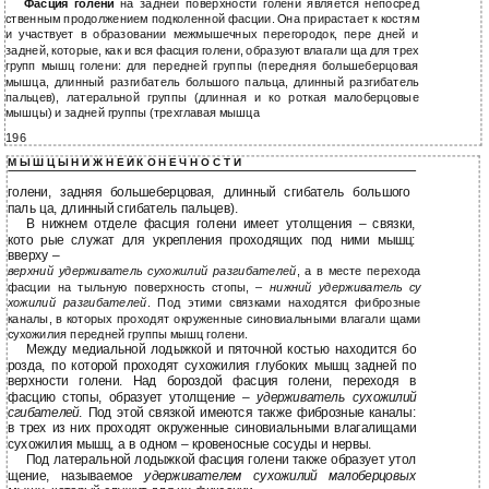
Фасция голени
на задней поверхности голени является непосред
ственным продолжением подколенной фасции. Она прирастает к костям
и участвует в образовании межмышечных перегородок, пере дней и
задней, которые, как и вся фасция голени, образуют влагали ща для трех
групп мышц голени: для передней группы (передняя большеберцовая
мышца, длинный разгибатель большого пальца, длинный разгибатель
пальцев), латеральной группы (длинная и ко роткая малоберцовые
мышцы) и задней группы (трехглавая мышца
196
М Ы Ш Ц Ы Н И Ж Н Е Й К О Н Е Ч Н О С Т И
голени, задняя большеберцовая, длинный сгибатель большого
паль ца, длинный сгибатель пальцев).
В нижнем отделе фасция голени имеет утолщения – связки,
кото рые служат для укрепления проходящих под ними мышц:
вверху –
верхний удерживатель сухожилий разгибателей
, а в месте перехода
фасции на тыльную поверхность стопы, –
нижний удерживатель су
хожилий разгибателей
. Под этими связками находятся фиброзные
каналы, в которых проходят окруженные синовиальными влагали щами
сухожилия передней группы мышц голени.
Между медиальной лодыжкой и пяточной костью находится бо
розда, по которой проходят сухожилия глубоких мышц задней по
верхности голени. Над бороздой фасция голени, переходя в
фасцию стопы, образует утолщение –
удерживатель сухожилий
сгибателей
. Под этой связкой имеются также фиброзные каналы:
в трех из них проходят окруженные синовиальными влагалищами
сухожилия мышц, а в одном – кровеносные сосуды и нервы.
Под латеральной лодыжкой фасция голени также образует утол
щение, называемое
удерживателем сухожилий малоберцовых