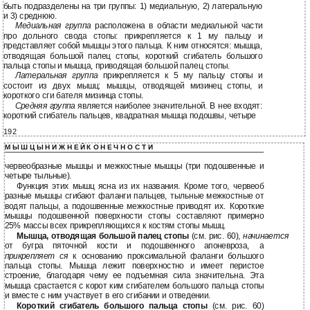
быть подразделены на три группы: 1) медиальную, 2) латеральную
и 3) среднюю.
Медиальная группа
расположена в области медиальной части
про дольного свода стопы: прикрепляется к 1 му пальцу и
представляет собой мышцы этого пальца. К ним относятся: мышца,
отводящая большой палец стопы, короткий сгибатель большого
пальца стопы и мышца, приводящая большой палец стопы.
Латеральная группа
прикрепляется к 5 му пальцу стопы и
состоит из двух мышц: мышцы, отводящей мизинец стопы, и
короткого сги бателя мизинца стопы.
Средняя группа
является наиболее значительной. В нее входят:
короткий сгибатель пальцев, квадратная мышца подошвы, четыре
192
М Ы Ш Ц Ы Н И Ж Н Е Й К О Н Е Ч Н О С Т И
червеобразные мышцы и межкостные мышцы (три подошвенные и
четыре тыльные).
Функция этих мышц ясна из их названия. Кроме того, червеоб
разные мышцы сгибают фаланги пальцев, тыльные межкостные от
водят пальцы, а подошвенные межкостные приводят их. Короткие
мышцы подошвенной поверхности стопы составляют примерно
25% массы всех прикрепляющихся к костям стопы мышц.
Мышца, отводящая большой палец стопы
(см. рис. 60),
начинается
от бугра пяточной кости и подошвенного апоневроза, а
прикрепляет ся
к основанию проксимальной фаланги большого
пальца стопы. Мышца лежит поверхностно и имеет перистое
строение, благодаря чему ее подъемная сила значительна. Эта
мышца срастается с корот ким сгибателем большого пальца стопы
и вместе с ним участвует в его сгибании и отведении.
Короткий сгибатель большого пальца стопы
(см. рис. 60)