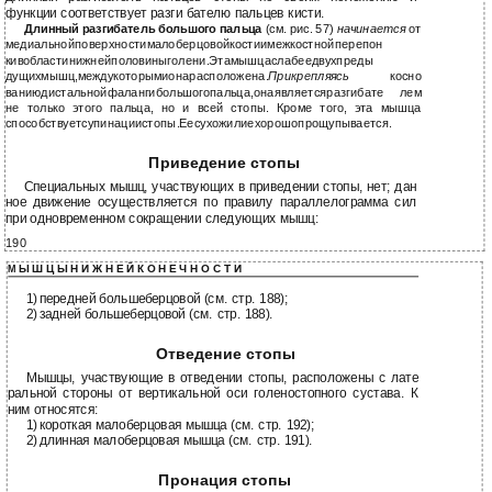
функции соответствует разги бателю пальцев кисти.
Длинный разгибатель большого пальца
(см. рис. 57)
начинается
от
медиальнойповерхностималоберцовойкостиимежкостнойперепон
кивобластинижнейполовиныголени.Этамышцаслабеедвухпреды
дущихмышц,междукоторымионарасположена.
Прикрепляясь
косно
ваниюдистальнойфалангибольшогопальца,онаявляетсяразгибате лем
не только этого пальца, но и всей стопы. Кроме того, эта мышца
способствуетсупинациистопы.Еесухожилиехорошопрощупывается.
Приведение стопы
Специальных мышц, участвующих в приведении стопы, нет; дан
ное движение осуществляется по правилу параллелограмма сил
при одновременном сокращении следующих мышц:
190
Ы Ш Ц Ы Н И Ж Н Е Й К О Н Е Ч Н О С Т И
М
1)
передней большеберцовой (см. стр. 188);
2)
задней большеберцовой (см. стр. 188).
Отведение стопы
Мышцы, участвующие в отведении стопы, расположены с лате
ральной стороны от вертикальной оси голеностопного сустава. К
ним относятся:
1)
короткая малоберцовая мышца (см. стр. 192);
2)
длинная малоберцовая мышца (см. стр. 191).
Пронация стопы