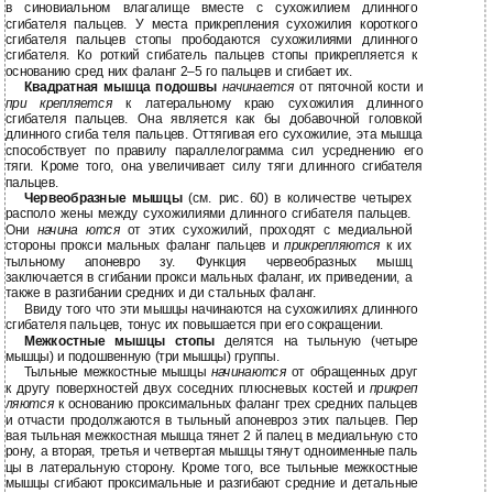
в синовиальном влагалище вместе с сухожилием длинного
сгибателя пальцев. У места прикрепления сухожилия короткого
сгибателя пальцев стопы прободаются сухожилиями длинного
сгибателя. Ко роткий сгибатель пальцев стопы прикрепляется к
основанию сред них фаланг 2–5 го пальцев и сгибает их.
Квадратная мышца подошвы
начинается
от пяточной кости и
при крепляется
к латеральному краю сухожилия длинного
сгибателя пальцев. Она является как бы добавочной головкой
длинного сгиба теля пальцев. Оттягивая его сухожилие, эта мышца
способствует по правилу параллелограмма сил усреднению его
тяги. Кроме того, она увеличивает силу тяги длинного сгибателя
пальцев.
Червеобразные мышцы
(см. рис. 60) в количестве четырех
располо жены между сухожилиями длинного сгибателя пальцев.
Они
начина ются
от этих сухожилий, проходят с медиальной
стороны прокси мальных фаланг пальцев и
прикрепляются
к их
тыльному апоневро зу. Функция червеобразных мышц
заключается в сгибании прокси мальных фаланг, их приведении, а
также в разгибании средних и ди стальных фаланг.
Ввиду того что эти мышцы начинаются на сухожилиях длинного
сгибателя пальцев, тонус их повышается при его сокращении.
Межкостные мышцы стопы
делятся на тыльную (четыре
мышцы) и подошвенную (три мышцы) группы.
Тыльные межкостные мышцы
начинаются
от обращенных друг
к другу поверхностей двух соседних плюсневых костей и
прикреп
ляются
к основанию проксимальных фаланг трех средних пальцев
и отчасти продолжаются в тыльный апоневроз этих пальцев. Пер
вая тыльная межкостная мышца тянет 2 й палец в медиальную сто
рону, а вторая, третья и четвертая мышцы тянут одноименные паль
цы в латеральную сторону. Кроме того, все тыльные межкостные
мышцы сгибают проксимальные и разгибают средние и детальные