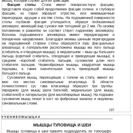
мышц
, который служит для их фиксации.
Фасция стопы
. Стопа имеет поверхностную фасцию,
представля ющую собой продолжение фасции голени, и глубокую
фасцию, ко торая образует отростки, или межмышечные
перегородки, идущие к костям стопы. На подошвенной поверхности
стопы глубокая фасция утолщается, образуя
подошвенный
апоневроз
, имеющий вид сухожи лия толщиной до 2 мм. По своему
положению и развитию он соответ ствует ладонному апоневрозу.
Волокна подошвенного апоневроза имеют переднезаднее и
поперечное направления. Благодаря межмы шечным перегородкам
на подошвенной стороне стопы образуются
три фасциальных
влагалища
; в латеральном расположены мышцы ма лого пальца
(сгибатель и отводящая мышца); в медиальном – мыш цы большого
пальца (короткий сгибатель, отводящая и приводящая мышцы); в
среднем –короткий сгибатель пальцев, сухожилия длин ного
сгибателя пальцев, Червеобразные мышцы, квадратная мышца
подошвы, а также значительная часть приводящей мышцы
большого пальца.
Сухожилия мышц, переходящих с голени на стопу, имеют во
мно гих местах синовиальные влагалища. В области
голеностопного сус тава влагалища образуют три группы:
переднюю (для мышц разги бателей), медиальную (для мышц
сгибателей) и латеральную (для малоберцовых мышц). На подошве
сухожилия мышц лежат в кост но фиброзных каналах и окружены
синовиальным слоем.
197
У Ч Е Н И Е О М Ы Ш Ц А Х
МЫШЦЫ ТУЛОВИЩА И ШЕИ
Мышцы туловища и шеи принято подразделять по топографо