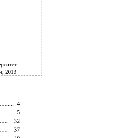
ерситет
, 2013
4
.........
5
......
32
.....
37
.....