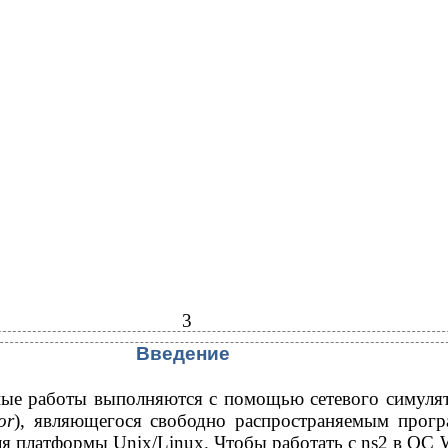
3
Введение
ые работы выполняются с помощью сетевого симулят
or
), являющегося свободно распространяемым прог
ля платформы Unix/Linux. Чтобы работать с ns2 в ОС