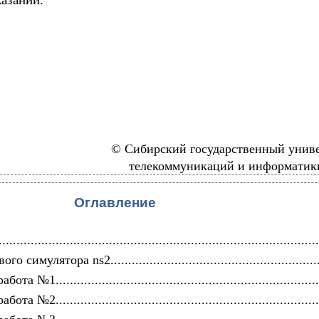
© Сибирский государственный унив
телекоммуникаций и информатики
Оглавление
.....................................................................................
симулятора ns2...........................................................
 №1..........................................................................
 №2..........................................................................