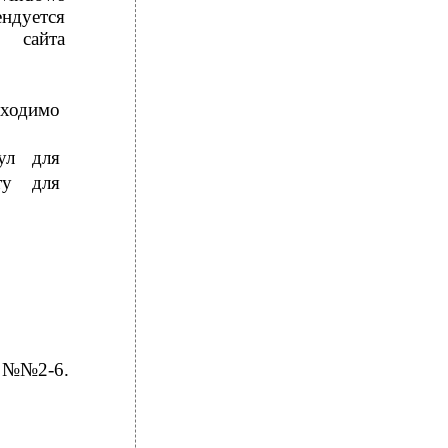
ндуется
 сайта
бходимо
ул для
ту для
т №№2-6.