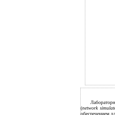
Лабораторн
(
network simulat
обеспечением д