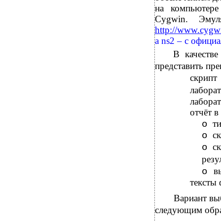
на компьютере
Cygwin. Эмул
http://www.cygw
а
ns2 – с офици
В
качеств
представить пре
скрип
лабор
лабора
отчёт в
ти
o
с
o
с
o
резу
в
o
тексты
Вариант вы
следующим обр