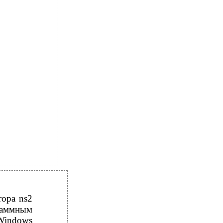
ора ns2
раммным
 Windows