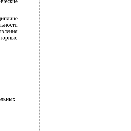
ические
циплине
льности
авления
аторные
ельных