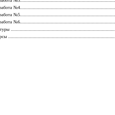
 №3..........................................................................
 №4..........................................................................
 №5..........................................................................
 №6..........................................................................
...............................................................................
................................................................................