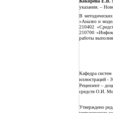
Кокорева Е.В. 
указания. – Нов
В методических
«Анализ и моде
210402 «Средст
210700 «Инфоко
работы выполня
Кафедра систем 
иллюстраций - 3
Рецензент – до
средств О.И. М
Утверждено ред
методических ук