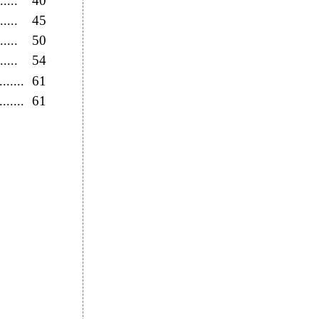
40
.....
45
.....
50
.....
54
.....
61
.......
61
.......