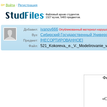
Войти
/
Регистрация
Файловый архив студентов.
1327 вузов, 5483 предметов.
ivanov666
Добавил:
Опубликованный материал наруша
Сибирский Государственный Универ
Вуз:
[НЕСОРТИРОВАННОЕ]
Предмет:
521_Kokoreva,_e._V._Modelirovanie_
Файл:
Фе
«С