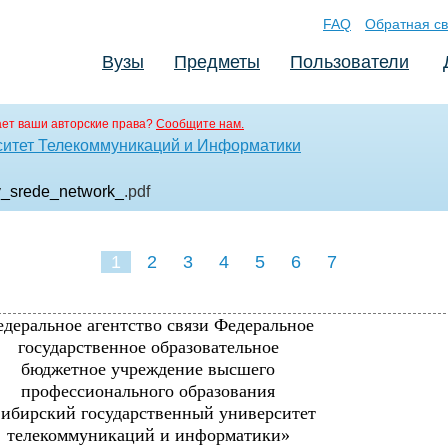
FAQ
Обратная св
Вузы
Предметы
Пользователи
ет ваши авторские права?
Сообщите нам.
ситет Телекоммуникаций и Информатики
v_srede_network_
.pdf
1
2
3
4
5
6
7
деральное агентство связи Федеральное
государственное образовательное
бюджетное учреждение высшего
профессионального образования
ибирский государственный университет
телекоммуникаций и информатики»