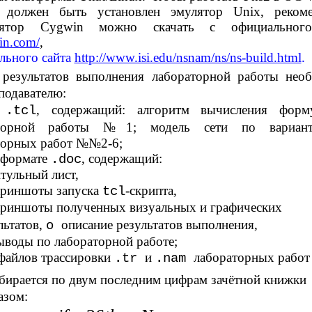
 должен быть установлен эмулятор Unix, рекоме
ятор Cygwin можно скачать с официального
in.com/
,
ального сайта
http://www.isi.edu/nsnam/ns/ns-build.html
.
е результатов выполнения лабораторной работы нео
подавателю:
т
, содержащий: алгоритм вычисления форм
.tcl
аторной работы №1; модель сети по вариан
торных работ №№2-6;
 формате
, содержащий:
.doc
тульный лист,
криншоты запуска
-скрипта,
tcl
криншоты полученных визуальных и графических
льтатов,
описание результатов выполнения,
o
ыводы по лабораторной работе;
 файлов трассировки
и
лабораторных рабо
.tr
.nam
бирается по двум последним цифрам зачётной книжки
азом: