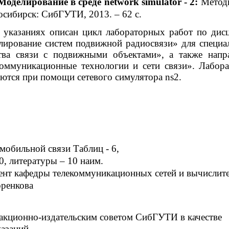
Моделирование в среде network simulator - 2:
Метод
осибирск: СибГУТИ, 2013. – 62 c.
 указаниях описан цикл лабораторных работ по дис
лирование систем подвижной радиосвязи» для специа
ва связи с подвижными объектами», а также напр
ммуникационные технологии и сети связи». Лабор
ются при помощи сетевого симулятора ns2.
мобильной связи Таблиц - 6,
0, литературы – 10 наим.
цент кафедры телекоммуникационных сетей и вычислит
оренкова
акционно-издательским советом СибГУТИ в качестве
азаний.