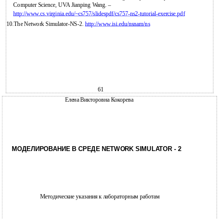
Computer Science, UVA Jianping Wang. –
http://www.cs.virginia.edu/~cs757/slidespdf/cs757-ns2-tutorial-exercise.pdf
10.The Network Simulator-NS-2.
http://www.isi.edu/nsnam/ns
61
Елена Викторовна Кокорева
МОДЕЛИРОВАНИЕ В СРЕДЕ NETWORK SIMULATOR - 2
Методические указания к лабораторным работам