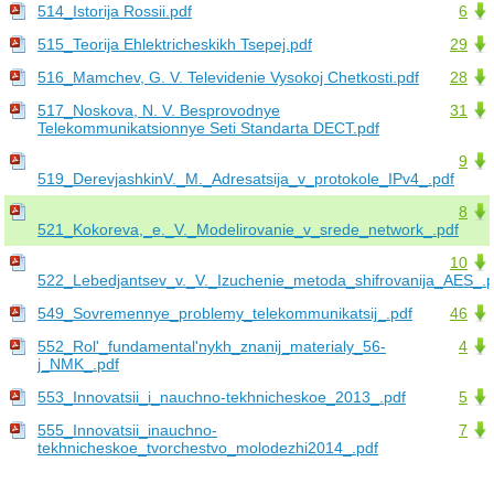
514_Istorija Rossii.pdf
6
515_Teorija Ehlektricheskikh Tsepej.pdf
29
516_Mamchev, G. V. Televidenie Vysokoj Chetkosti.pdf
28
517_Noskova, N. V. Besprovodnye
31
Telekommunikatsionnye Seti Standarta DECT.pdf
9
519_DerevjashkinV._M._Adresatsija_v_protokole_IPv4_.pdf
8
521_Kokoreva,_e._V._Modelirovanie_v_srede_network_.pdf
10
522_Lebedjantsev_v._V._Izuchenie_metoda_shifrovanija_AES_.p
549_Sovremennye_problemy_telekommunikatsij_.pdf
46
552_Rol'_fundamental'nykh_znanij_materialy_56-
4
j_NMK_.pdf
553_Innovatsii_i_nauchno-tekhnicheskoe_2013_.pdf
5
555_Innovatsii_inauchno-
7
tekhnicheskoe_tvorchestvo_molodezhi2014_.pdf