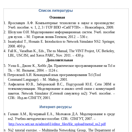
Список литературы
Основная
1.
Ярославцев А.Ф. Компьютерные технологии в науке и производстве:
Учеб. пособие. ч. 1, 2, 3 / ГОУ ВПО «СибГУТИ». – Новосибирск, 2009.
2.
Шелухин О.И. Моделирование информационных систем. Учеб. пособие
для вузов. – М.: Горячая
линия-Телеком, 2012. – 536 с.
3.
Issariyakul T., Hossain E. Introduction to Network Simulator NS2. Springer,
2008. 400 p.
4.
Fall K., Varadhan K., Eds., The ns Manual, The VINT Project, UC Berkeley,
LBL, USC/ISI, and Xerox PARC, Nov. 2011. – 430 p.
Дополнительная
5.
Уэлш Б., Джонс К., Хоббс Дж. Практическое программирование на Tcl и
Tk. – М.: Вильямс, 2004. – 1124 с.
6. Петровский А.И. Командный язык программирования Tcl (Tool
Command Language). – М.: Майор, 2001.
7.
Анфилатов Ю.В., Заборовский В.С., Подгурский Ю.Е. Сети ЭВМ и
телекоммуникации. Моделирование и анализ сетей связи с коммутацией
пакетов. Network Simulator (Сетевой симулятор ns2): Учеб. пособие. –
СПб.:
Изд-во СПбГТУ, 2001.
Интернет-ресурсы
Галкин А.М., Кучерявый Е.А., Молчанов Д.А. Моделирование в среде
8.
ns2.
Учебно-методическое пособие. СПб.: СПбГУТ, 2007. –
http://www.seti.sut.ru/admin61/editor_files/file_upload/metod_ns2.pdf
Ns2 tutorial exercise. – Multimedia Networking Group, The Department of
9.