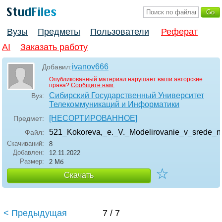
Вузы
Предметы
Пользователи
Реферат
AI
Заказать работу
ivanov666
Добавил:
Опубликованный материал нарушает ваши авторские
права?
Сообщите нам.
Сибирский Государственный Университет
Вуз:
Телекоммуникаций и Информатики
[НЕСОРТИРОВАННОЕ]
Предмет:
521_Kokoreva,_e._V._Modelirovanie_v_srede_n
Файл:
Скачиваний:
8
Добавлен:
12.11.2022
Размер:
2 Мб
☆
Скачать
< Предыдущая
7 / 7