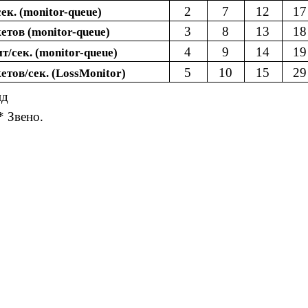
2
7
12
17
к. (monitor-queue)
3
8
13
18
тов (monitor-queue)
4
9
14
19
/сек. (monitor-queue)
5
10
15
29
тов/сек. (LossMonitor)
ид
* Звено.