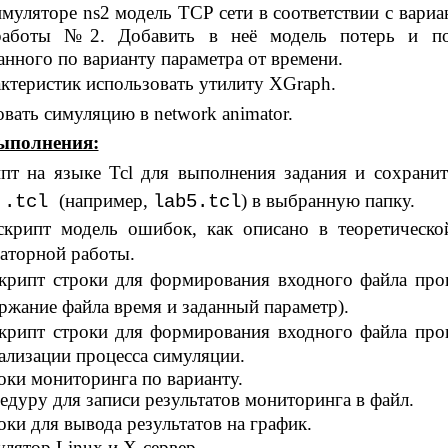
имуляторе ns2 модель TCP сети в соответствии с вариа
работы №2. Добавить в неё модель потерь и по
анного по варианту параметра от времени.
ктеристик использовать утилиту XGraph.
ать симуляцию в network animator.
ыполнения:
пт на языке Tcl для выполнения задания и сохранит
м
(например,
) в выбранную папку.
.tcl
lab5.tcl
скрипт модель ошибок, как описано в теоретическо
аторной работы.
скрипт строки для формирования входного файла пр
ржание файла время и заданный параметр).
скрипт строки для формирования входного файла пр
ализации процесса симуляции.
оки мониторинга по варианту.
едуру для записи результатов мониторинга в файл.
оки для вывода результатов на график.
улятор Linux и
Х-сервер.