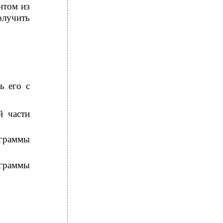
нтом из
лучить
ь его с
й части
ограммы
ограммы