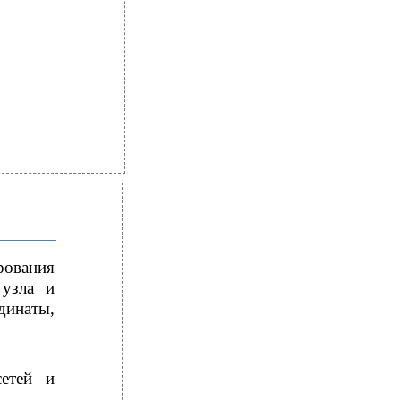
ования
 узла и
динаты,
сетей и