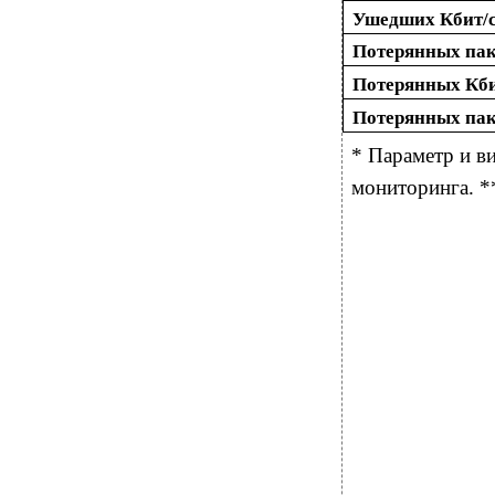
Ушедших Кбит/се
Потерянных паке
Потерянных Кбит
Потерянных паке
* Параметр и в
мониторинга. *