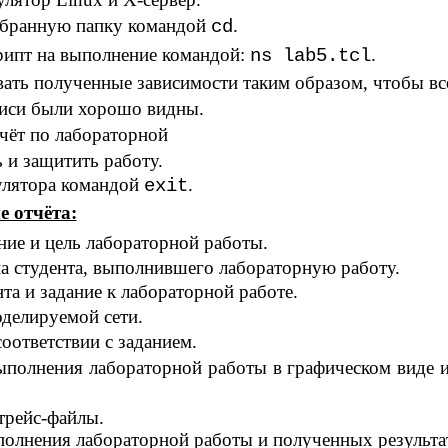
ыбранную папку командой
.
cd
рипт на выполнение командой:
.
ns lab5.tcl
ать полученные зависимости таким образом, чтобы вс
писи были хорошо видны.
чёт по лабораторной
ь и защитить работу.
улятора командой
.
exit
 отчёта:
ние и цель лабораторной работы.
 студента, выполнившего лабораторную работу.
та и задание к лабораторной работе.
делируемой сети.
соответствии с заданием.
ыполнения лабораторной работы в графическом виде и
трейс-файлы.
олнения лабораторной работы и полученных результа