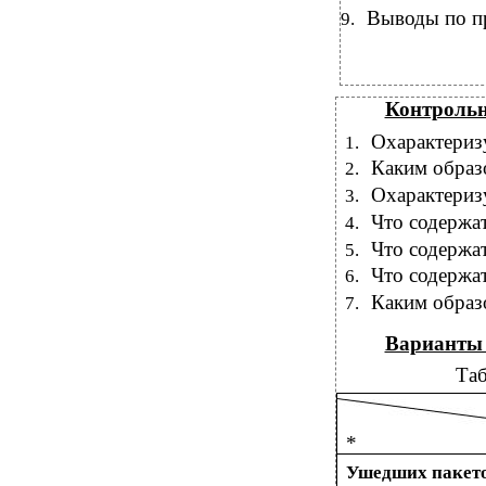
Выводы по пр
9.
Контрольн
Охарактеризу
1.
Каким образ
2.
Охарактериз
3.
Что содержа
4.
Что содержа
5.
Что содержа
6.
Каким образ
7.
Варианты 
Таб
*
Ушедших пакетов