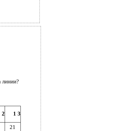
а линии?
 2
1 3
21