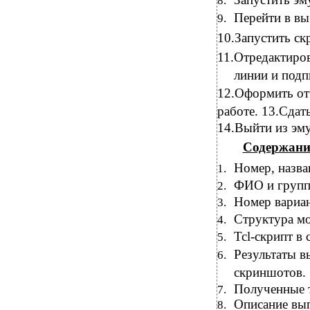
8.
Перейти в в
9.
10.Запустить ск
11.Отредактиров
линии и под
12.Оформить от
работе. 13.Сдат
14.Выйти из эм
Содержание
Номер, назва
1.
ФИО и группа
2.
Номер вариан
3.
Структура мо
4.
Tcl-скрипт
в 
5.
Результаты в
6.
скриншотов.
Полученные
7.
Описание вып
8.