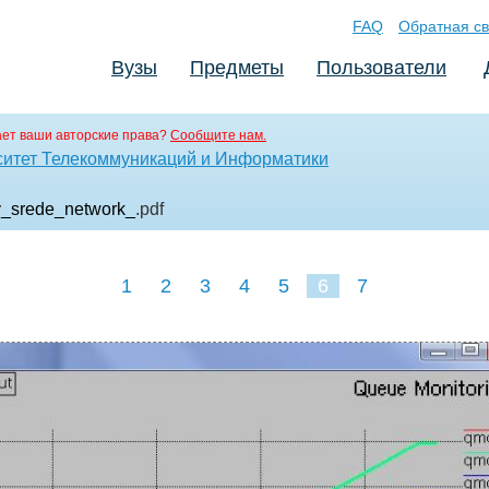
FAQ
Обратная св
Вузы
Предметы
Пользователи
ет ваши авторские права?
Сообщите нам.
ситет Телекоммуникаций и Информатики
v_srede_network_
.pdf
1
2
3
4
5
6
7