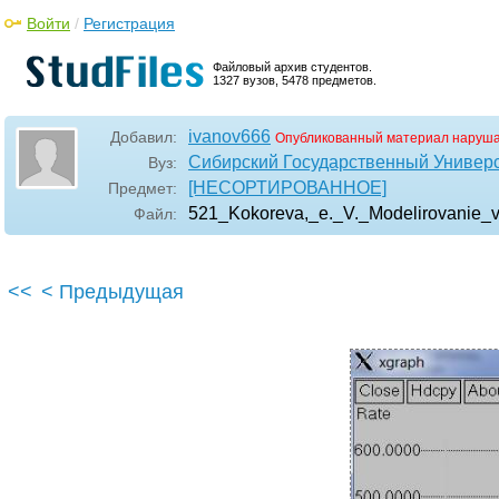
Войти
/
Регистрация
Файловый архив студентов.
1327 вузов, 5478 предметов.
ivanov666
Добавил:
Опубликованный материал наруша
Сибирский Государственный Универ
Вуз:
[НЕСОРТИРОВАННОЕ]
Предмет:
521_Kokoreva,_e._V._Modelirovanie_
Файл:
<<
< Предыдущая