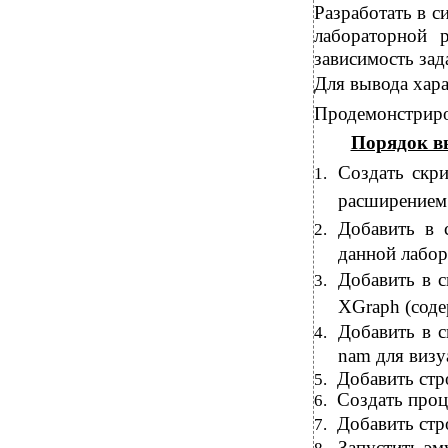
Разработать в с
лабораторной 
зависимость зад
Для вывода хара
Продемонстриров
Порядок в
Создать скри
1.
расширение
Добавить в 
2.
данной лабор
Добавить в 
3.
XGraph (соде
Добавить в 
4.
nam для визу
Добавить стр
5.
Создать проц
6.
Добавить стр
7.
Запустить эм