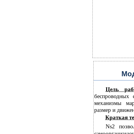
Мо
Цель ра
беспроводных 
механизмы мар
размер и движен
Краткая т
Ns2 позво
самоорганизующи