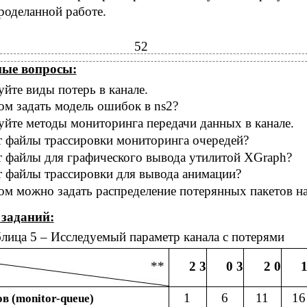
оделанной работе.
52
ые вопросы:
йте виды потерь в канале.
ом задать модель ошибок в ns2?
уйте методы мониторинга передачи данных в канале.
т файлы трассировки мониторинга очередей?
т файлы для графического вывода утилитой XGraph?
т файлы трассировки для вывода анимации?
ом можно задать распределение потерянных пакетов н
заданий:
лица 5 – Исследуемый параметр канала с потерями
**
2 3
0 3
2 0
1
1
6
11
16
 (monitor-queue)