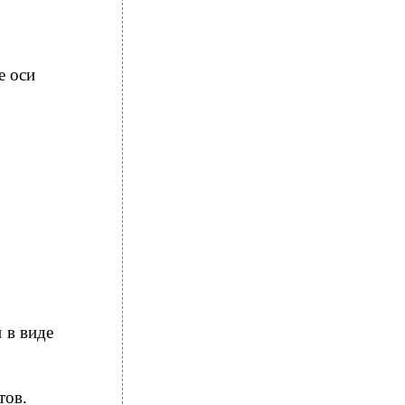
е оси
 в виде
тов.