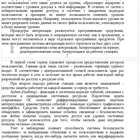
все пользователи сети также делятся на группы, образующие иерархию в
соответствии с уровнем допуска к этой информации. В отличие от систем с
избирательными правами доступа, в системах с мандатным подходом
пользователи в принципе не имеют возможности изменить уровень
доступности информации. Например, пользователь более высокого уровня не
может разрешить читать данные из своего файла пользователю, относящемуся
к более низкому уровню.
Процедуры авторизации реализуются программными средствами,
которые могут быть встроены в операционную систему или в приложение, а
также могут поставляться в виде отдельных программных продуктов. При
этом программные системы авторизации могут строиться на базе двух схем:
1)
централизованная схема авторизации, базирующаяся на сервере;
2)
децентрализованная схема, базирующаяся на рабочих станциях.
7
В первой схеме сервер управляет процессом предоставления ресурсов
пользователю. Главная цель таких систем – реализовать «принцип единого
входа». В соответствии с централизованной схемой пользователь один раз
логически входит в сеть и получает на все время работы некоторый набор
разрешений по доступу к ресурсам сети.
При втором подходе рабочая станция сама является защищенной –
средства защиты работают на каждой машине, и сервер не требуется.
Аудит (Auditing)
– фиксация в системном журнале событий, связанных с
доступом к защищаемым системным ресурсам. Подсистема аудита
современных ОС позволяет дифференцированно задавать перечень
интересующих администратора событий с помощью удобного графического
интерфейса. Средства учета и наблюдения обеспечивают возможность
обнаружить и зафиксировать важные события, связанные с безопасностью,
или любые попытки создать, получить доступ или удалить системные
ресурсы. Аудит используется для того, чтобы засекать даже неудачные
попытки «взлома» системы.
Учет и наблюдение означает способность системы безопасности
«шпионить» за выбранными объектами и их пользователями и выдавать
сообщения тревоги, когда кто-нибудь пытается читать или модифицировать