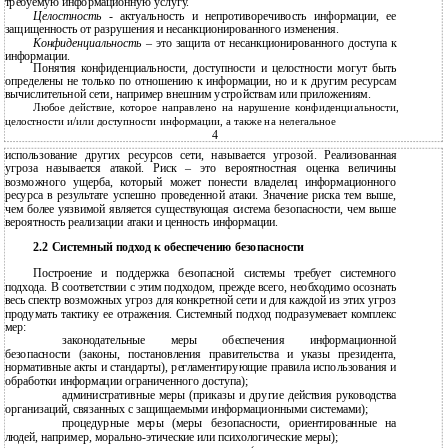
требуемую информационную услугу.
Целостность
- актуальность и непротиворечивость информации, ее
защищенность от разрушения и несанкционированного изменения.
Конфиденциальность
– это защита от несанкционированного доступа к
информации.
Понятия конфиденциальности, доступности и целостности могут быть
определены не только по отношению к информации, но и к другим ресурсам
вычислительной сети, например внешним устройствам или приложениям.
Любое действие, которое направлено на нарушение конфиденциальности,
целостности и/или доступности информации, а также на нелегальное
4
использование других ресурсов сети, называется угрозой. Реализованная
угроза называется атакой. Риск – это вероятностная оценка величины
возможного ущерба, который может понести владелец информационного
ресурса в результате успешно проведенной атаки. Значение риска тем выше,
чем более уязвимой является существующая система безопасности, чем выше
вероятность реализации атаки и ценность информации.
2.2 Системный подход к обеспечению безопасности
Построение и поддержка безопасной системы требует системного
подхода. В соответствии с этим подходом, прежде всего, необходимо осознать
весь спектр возможных угроз для конкретной сети и для каждой из этих угроз
продумать тактику ее отражения. Системный подход подразумевает комплекс
мер:
законодательные меры обеспечения информационной
безопасности (законы, постановления правительства и указы президента,
нормативные акты и стандарты), регламентирующие правила использования и
обработки информации ограниченного доступа);
административные меры (приказы и другие действия руководства
организаций, связанных с защищаемыми информационными системами);
процедурные меры (меры безопасности, ориентированные на
людей, например, морально-этические или психологические меры);