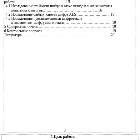
работы…………………………………... 15
4.1
Исследование стойкости шифра к атаке методом анализа частоты
появления символов……………………………………… 16
4.2
Исследование слабых ключей шифра AES………………………. 18
4.3
Исследование чувствительности шифротекста
к
изменениям шифруемого текста………………………………... 19
5 Содержание отчета……………………………………………………. 19
6 Контрольные вопросы………………………………………………… 19
Литература………………………………………………………………. 20
3
1 Цель работы