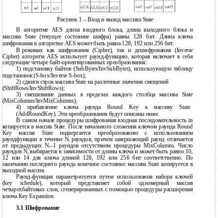
Рисунок 1 – Вход и выход массива State
В
алгоритме AES длина входного блока, длина выходного блока и
массива State (текущее состояние шифра) равны 128 бит. Длина ключа
шифрования в алгоритме AES может быть равна 128, 192 или 256 бит.
В
режимах как шифрования (Cipher), так и дешифрования (Inverse
Cipher) алгоритм AES использует
раунд-функцию, которая включает в себя
следующие четыре байт-ориентированных преобразования:
1) подстановку байтов (SubBytes/InvSubBytes), использующую таблицу
подстановок (S-box/Inverse S-box);
2) сдвиги строк массива State на различные значения смещений
(ShiftRows/InvShiftRows);
3) смешивание данных в пределах каждого столбца массива State
(MixColumns/InvMixColumns);
4) прибавление ключа раунда Round Key к массиву State
(AddRoundKey). Эти преобразования будут описаны ниже.
В
самом начале процедуры шифрования входная последовательность in
копируется в массив State. После начального сложения ключом раунда Round
Key массив State подвергается преобразованию с использованием
раундфункции в течение N
раундов, причем завершающий раунд отличается
r
от предыдущих N
–1 раундов отсутствием процедуры MixColumns. Число
r
раундов N
выбирается в зависимости от длины ключа и может быть равно 10,
r
12 или 14 для ключа длиной 128, 192 или 256 бит соответственно. По
окончании последнего раунда конечное состояние массива State копируется в
выходной массив.
Раунд-функция параметризуется путем использования набора ключей
(key schedule), который представляет собой одномерный массив
четырехбайтовых слов, сгенерированных с помощью процедуры расширения
ключа Key Expansion.
3.1 Шифрование