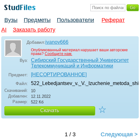
Вузы
Предметы
Пользователи
Реферат
AI
Заказать работу
ivanov666
Добавил:
Опубликованный материал нарушает ваши авторские
права?
Сообщите нам.
Сибирский Государственный Университет
Вуз:
Телекоммуникаций и Информатики
[НЕСОРТИРОВАННОЕ]
Предмет:
522_Lebedjantsev_v._V._Izuchenie_metoda_shi
Файл:
Скачиваний:
10
Добавлен:
12.11.2022
Размер:
522 Кб
☆
Скачать
1 / 3
Следующая >