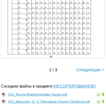
3
1
d
0
c
1
b
a
b
e
9
a
c
8
f
d
0
f
a
b
3
d
3
5
5
9
f
0
c
f
8
5
1
3
0
f
2
d
8
5
c
6
a
1
0
f
3
2
c
d
c
3
c
f
7
4
7
4
7
e
d
4
d
9
3
6
0
1
f
c
2
a
0
8
6
e
8
4
e
e
b
b
e
0
2
a
a
9
4
c
2
3
c
2
1
5
4
9
e
7
8
7
d
d
5
e
9
c
6
4
a
5
a
e
b
a
8
5
e
c
6
4
6
8
d
4
f
b
d
b
a
7
0
e
5
6
8
6
e
1
5
7
9
6
1
d
e
e
1
8
8
1
9
9
e
4
b
e
7
9
e
5
8
f
8
c
1
9
d
f
6
2
8
1
9
d
f
0
4
b
6
10
1 / 3
Следующая >
Соседние файлы в предмете
[НЕСОРТИРОВАННОЕ]
515_Teorija Ehlektricheskikh Tsepej.pdf
29
516_Mamchev, G. V. Televidenie Vysokoj Chetkosti.pdf
28