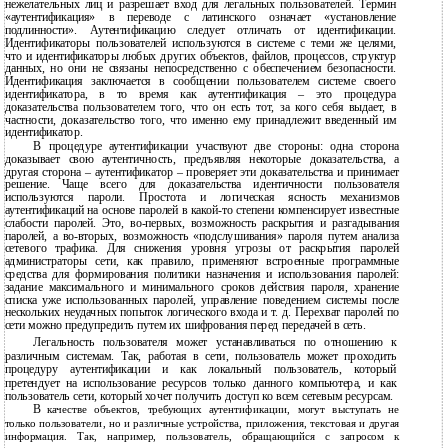
нежелательных лиц и разрешает вход для легальных пользователей. Термин
«аутентификация» в переводе с латинского означает «установление
подлинности». Аутентификацию следует отличать от идентификации.
Идентификаторы пользователей используются в системе с теми же целями,
что и идентификаторы любых других объектов, файлов, процессов, структур
данных, но они не связаны непосредственно с обеспечением безопасности.
Идентификация заключается в сообщении пользователем системе своего
идентификатора, в то время как аутентификация – это процедура
доказательства пользователем того, что он есть тот, за кого себя выдает, в
частности, доказательство того, что именно ему принадлежит введенный им
идентификатор.
В
процедуре аутентификации участвуют две стороны: одна сторона
доказывает свою аутентичность, предъявляя некоторые доказательства, а
другая сторона – аутентификатор – проверяет эти доказательства и принимает
решение. Чаще всего для доказательства идентичности пользователя
используются пароли. Простота и логическая ясность механизмов
аутентификаций на основе паролей в
какой-то степени компенсирует известные
слабости паролей. Это, во-первых, возможность раскрытия и разгадывания
паролей, а во-вторых, возможность «подслушивания» пароля путем анализа
сетевого трафика. Для снижения уровня угрозы от раскрытия паролей
администраторы сети, как правило, применяют встроенные программные
средства для формирования политики назначения и использования паролей:
задание максимального и минимального сроков действия пароля, хранение
списка уже использованных паролей, управление поведением системы после
нескольких неудачных попыток логического входа и т. д. Перехват паролей по
сети можно предупредить путем их шифрования перед передачей в сеть.
Легальность пользователя может устанавливаться по отношению к
различным системам. Так, работая в сети, пользователь может проходить
процедуру аутентификации и как локальный пользователь, который
претендует на использование ресурсов только данного компьютера, и как
пользователь сети, который хочет получить доступ ко всем сетевым ресурсам.
В
качестве объектов, требующих аутентификации, могут выступать не
только пользователи, но и различные устройства, приложения, текстовая и другая
информация. Так, например, пользователь, обращающийся с запросом к