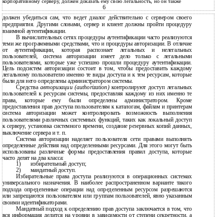
корпоративному серверу, должен доказать ему свою легальность, но он также
6
должен убедиться сам, что ведет диалог действительно с сервером своего
предприятия. Другими словами, сервер и клиент должны пройти процедуру
взаимной аутентификации.
В вычислительных сетях процедуры аутентификации часто реализуются
теми же программными средствами, что и процедуры авторизации. В отличие
от аутентификации, которая распознает легальных и нелегальных
пользователей, система авторизации имеет дело только с легальными
пользователями, которые уже успешно прошли процедуру аутентификации.
Цель подсистем авторизации состоит в том, чтобы предоставить каждому
легальному пользователю именно те виды доступа и к тем ресурсам, которые
были для него определены администратором системы.
Средства
авторизации (authorization)
контролируют доступ легальных
пользователей к ресурсам системы, предоставляя каждому из них именно те
права, которые ему были определены администратором. Кроме
предоставления прав доступа пользователям к каталогам, файлам и принтерам
система авторизации может контролировать возможность выполнения
пользователями различных системных функций, таких как локальный доступ
к серверу, установка системного времени, создание резервных копий данных,
выключение сервера и т. п.
Система авторизации наделяет пользователя сети правами выполнять
определенные действия над определенными ресурсами. Для этого могут быть
использованы различные формы предоставления правил доступа, которые
часто делят на два класса:
1)
избирательный доступ;
2)
мандатный доступ.
Избирательные права доступа реализуются в операционных системах
универсального назначения. В наиболее распространенном варианте такого
подхода определенные операции над определенным ресурсом разрешаются
или запрещаются пользователям или группам пользователей, явно указанным
своими идентификаторами.
Мандатный подход к определению прав доступа заключается в том, что
вся информация делится на уровни в зависимости от степени секретности, а