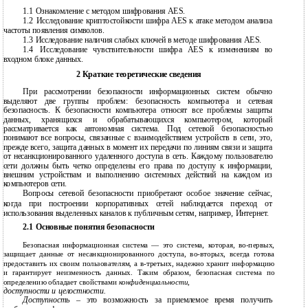
1.1
Ознакомление с методом шифрования AES.
1.2
Исследование криптостойкости шифра AES к атаке методом анализа
частоты появления символов.
1.3
Исследование наличия слабых ключей в методе шифрования AES.
1.4
Исследование чувствительности шифра AES к изменениям во
входном блоке данных.
2 Краткие теоретические сведения
При рассмотрении безопасности информационных систем обычно
выделяют две группы проблем: безопасность компьютера и сетевая
безопасность. К безопасности компьютера относят все проблемы защиты
данных, хранящихся и обрабатывающихся компьютером, который
рассматривается как автономная система. Под сетевой безопасностью
понимают все вопросы, связанные с взаимодействием устройств в сети, это,
прежде всего, защита данных в момент их передачи по линиям связи и защита
от несанкционированного удаленного доступа в сеть. Каждому пользователю
сети должны быть четко определены его права по доступу к информации,
внешним устройствам и выполнению системных действий на каждом из
компьютеров сети.
Вопросы сетевой безопасности приобретают особое значение сейчас,
когда при построении корпоративных сетей наблюдается переход от
использования выделенных каналов к публичным сетям, например, Интернет.
2.1 Основные понятия безопасности
Безопасная информационная система — это система, которая, во-первых,
защищает данные от несанкционированного доступа, во-вторых, всегда готова
предоставить их своим пользователям, а в-третьих, надежно хранит информацию
и гарантирует неизменность данных. Таким образом, безопасная система по
определению обладает свойствами
конфиденциальности,
доступности и целостности.
Доступность
– это возможность за приемлемое время получить