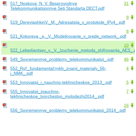
517_Noskova, N. V. Besprovodnye
31
Telekommunikatsionnye Seti Standarta DECT.pdf
9
519_DerevjashkinV._M._Adresatsija_v_protokole_IPv4_.pdf
8
521_Kokoreva,_e._V._Modelirovanie_v_srede_network_.pdf
10
522_Lebedjantsev_v._V._Izuchenie_metoda_shifrovanija_AES_.p
549_Sovremennye_problemy_telekommunikatsij_.pdf
46
552_Rol'_fundamental'nykh_znanij_materialy_56-
4
j_NMK_.pdf
553_Innovatsii_i_nauchno-tekhnicheskoe_2013_.pdf
5
555_Innovatsii_inauchno-
7
tekhnicheskoe_tvorchestvo_molodezhi2014_.pdf
16
556_Sovremennye_problemy_telekommunikatsij_2014_.pdf