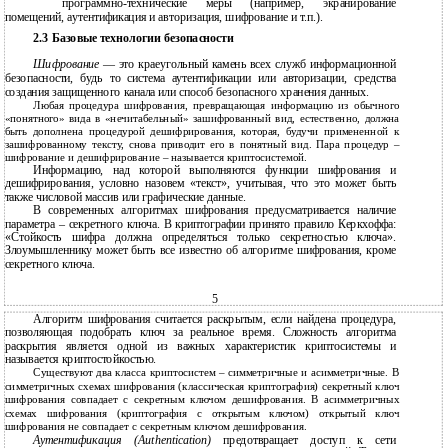
программно-технические меры (например, экранирование
помещений, аутентификация и авторизация, шифрование и т.п.).
2.3 Базовые технологии безопасности
Шифрование
— это краеугольный камень всех служб информационной
безопасности, будь то система аутентификации или авторизации, средства
создания защищенного канала или способ безопасного хранения данных.
Любая процедура шифрования, превращающая информацию из обычного
«понятного» вида в «нечитабельный» зашифрованный вид, естественно, должна
быть дополнена процедурой дешифрирования, которая, будучи примененной к
зашифрованному тексту, снова приводит его в понятный вид. Пара процедур –
шифрование и дешифрирование – называется криптосистемой.
Информацию, над которой выполняются функции шифрования и
дешифрирования, условно назовем «текст», учитывая, что это может быть
также числовой массив или графические данные.
В современных алгоритмах шифрования предусматривается наличие
параметра – секретного ключа. В криптографии принято правило Керкхоффа:
«Стойкость шифра должна определяться только секретностью ключа».
Злоумышленнику может быть все известно об алгоритме шифрования, кроме
секретного ключа.
5
Алгоритм шифрования считается раскрытым, если найдена процедура,
позволяющая подобрать ключ за реальное время. Сложность алгоритма
раскрытия является одной из важных характеристик криптосистемы и
называется криптостойкостью.
Существуют два класса криптосистем – симметричные и асимметричные. В
симметричных схемах шифрования (классическая криптография) секретный ключ
шифрования совпадает с секретным ключом дешифрования. В асимметричных
схемах шифрования (криптография с открытым ключом) открытый ключ
шифрования не совпадает с секретным ключом дешифрования.
Аутентификация (Authentication)
предотвращает доступ к сети