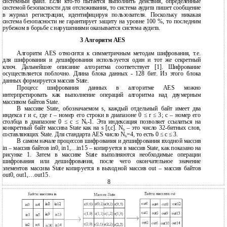
системный файл. Если кто-то пытается выполнить действия, определенные
системой безопасности для отслеживания, то система аудита пишет сообщение
в журнал регистрации, идентифицируя пользователя. Поскольку никакая
система безопасности не гарантирует защиту на уровне 100 %, то последним
рубежом в борьбе с нарушениями оказывается система аудита.
3 Алгоритм AES
Алгоритм AES относится к симметричным методам шифрования, т.е.
для шифрования и дешифрования используется один и тот же секретный
ключ. Дальнейшее описание алгоритма соответствует [1]. Шифрование
осуществляется поблочно. Длина блока данных - 128 бит. Из этого блока
данных формируется массив State.
Процесс шифрования данных в алгоритме AES можно
интерпретировать как выполнение операций алгоритма над двумерным
массивом байтов State.
В
массиве State, обозначаемом s, каждый отдельный байт имеет два
индекса r и с, где r – номер его строки в диапазоне 0 ≤ r ≤ 3; с – номер его
столбца в диапазоне 0 ≤ c ≤
N
-1. Эта индексация позволяет ссылаться на
b
конкретный байт массива State как на s [r,c]. N
– это число 32-битных слов,
b
составляющих State. Для стандарта AES число N
=4, то есть 0 ≤ с ≤ 3.
b
В
самом начале процессов шифрования и дешифрования входной массив
in – массив байтов in0, in1,…in15 – копируется в массив State, как показано на
рисунке 1. Затем в массиве State выполняются необходимые операции
шифрования или дешифрования, после чего окончательное значение
элементов массива State копируется в выходной массив out – массив байтов
out0, out1,…out15.
8