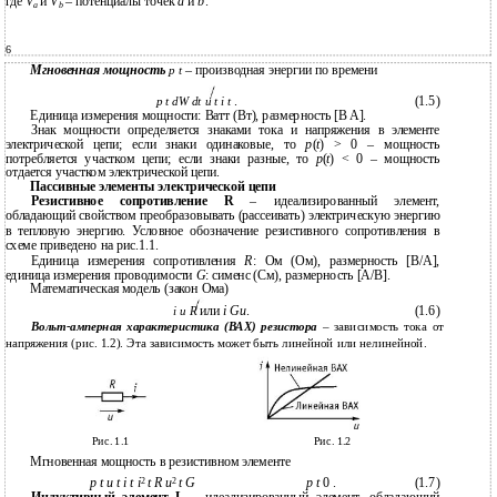
где
V
и
V
– потенциалы точек
a
и
b
.
a
b
6
Мгновенная мощность
– производная энергии по времени
p t
.
(1.5)
p t dW dt u t i t
Единица измерения мощности: Ватт (Вт), размерность [B A].
Знак мощности определяется знаками тока и напряжения в элементе
электрической цепи; если знаки одинаковые, то
p
(
t
) > 0 – мощность
потребляется участком цепи; если знаки разные, то
p
(
t
) < 0 – мощность
отдается участком электрической цепи.
Пассивные элементы электрической цепи
Резистивное сопротивление R
– идеализированный элемент,
обладающий свойством преобразовывать (рассеивать) электрическую энергию
в тепловую энергию. Условное обозначение резистивного сопротивления в
схеме приведено на рис.1.1.
Единица измерения сопротивления
R
: Ом (Ом), размерность [B/A],
единица измерения проводимости
G
: сименс (Cм), размерность [A/B].
Математическая модель (закон Ома)
или
i Gu
.
(1.6)
i u R
Вольт-амперная характеристика (ВАХ) резистора
– зависимость тока от
напряжения (рис. 1.2). Эта зависимость может быть линейной или нелинейной.
Рис. 1.1
Рис. 1.2
Мгновенная мощность в резистивном элементе
2
2
p t u t i t i
t R u
t G
p t
0 .
(1.7)
Индуктивный элемент L
– идеализированный элемент, обладающий