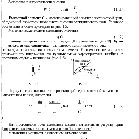
Запасаемая в индуктивности энергия
2
Li
W
t
p t dt
.
(1.11)
L
2
Емкостной элемент С
– идеализированный элемент электрической цепи,
обладающий свойством накапливать энергию электрического поля. Условное
обозначение в схеме приведено на рис. 1.5.
Математическая модель емкостного элемента
q Cu
.
(1.12)
Единица измерения емкости
C
: фарада (Ф), размерность [А c/В].
Кулон-
вольтная
характеристика
– зависимость накапливаемого в емко-
сти заряда от напряжения на емкостном элементе. Если емкость не зависит от
приложенного напряжения, то кулон-вольтная характеристика линейная, в
противном случае – нелинейная (рис. 1.6).
Рис. 1.5
Рис. 1.6
Формулы, связывающие ток, протекающий через емкостной элемент, и
напряжением на нем, имеют вид
dq
du
t
1
C
t
i t
C
,
u
t
i t dt
.
(1.13)
C
dt
dt
C
8
Для постоянного тока емкостной элемент эквивалентен разрыву цепи
(сопротивление емкостного элемента равно бесконечности)
.
Мгновенная мощность в емкостном элементе равна
du
t