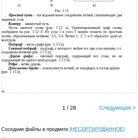
Рис. 1.11
Простой путь
– последовательное соединение ветвей, связывающих два
заданных узла.
Контур
– замкнутый путь.
Пусть имеется схема (рис. 1.12
а
). Ориентированный граф схемы
изображен на рис. 1.12
б
. Из узла 1 в узел 3 можно попасть по простым
путям, образованным ветвями: 3-5; 3-4. Ветви 1, 3, 5 и 6 образуют один из
контуров.
Подграф
– часть графа (рис. 1.13
а
).
Связный подграф
– подграф, у которого любые его два узла связаны, т.е.
соединены ветвями (рис. 1.13
а
).
Дерево графа
– связный подграф, содержащий все узлы, но не
содержащий ни одного контура (рис. 1.13
б
).
Ребра
– ветви дерева.
Дополнение дерева
– совокупность ветвей, не входящих в состав дерева
(рис. 1.13
в
).
10
1 / 28
Следующая >
Соседние файлы в предмете
[НЕСОРТИРОВАННОЕ]