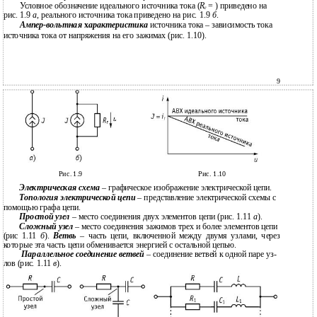
Условное обозначение идеального источника тока (
R
= ) приведено на
г
рис. 1.9
а
, реального источника тока приведено на рис. 1.9
б
.
Ампер-вольтная
х
арактеристика
источника тока – зависимость тока
источника тока от напряжения на его зажимах (рис. 1.10).
9
Рис. 1.9
Рис. 1.10
Электрическая схема
– графическое изображение электрической цепи.
Топология электрической цепи
– представление электрической схемы с
помощью графа цепи.
Простой узел
– место соединения двух элементов цепи (рис. 1.11
а
).
Сложный узел
– место соединения зажимов трех и более элементов цепи
(рис 1.11
б
).
Ветвь
– часть цепи, включенной между двумя узлами, через
которые эта часть цепи обменивается энергией с остальной цепью.
Параллельное соединение ветвей
– соединение ветвей к одной паре уз-
лов (рис. 1.11
в
).