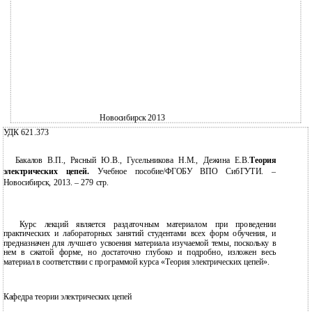
Новосибирск 2013
УДК 621.373
Бакалов В.П., Рясный Ю.В., Гусельникова Н.М., Дежина Е.В.
Теория
электрических цепей.
Учебное пособие/ФГОБУ ВПО СибГУТИ. –
Новосибирск, 2013. – 279 стр.
Курс лекций является раздаточным материалом при проведении
практических и лабораторных занятий студентами всех форм обучения, и
предназначен для лучшего усвоения материала изучаемой темы, поскольку в
нем в сжатой форме, но достаточно глубоко и подробно, изложен весь
материал в соответствии с программой курса «Теория электрических цепей».
Кафедра теории электрических цепей