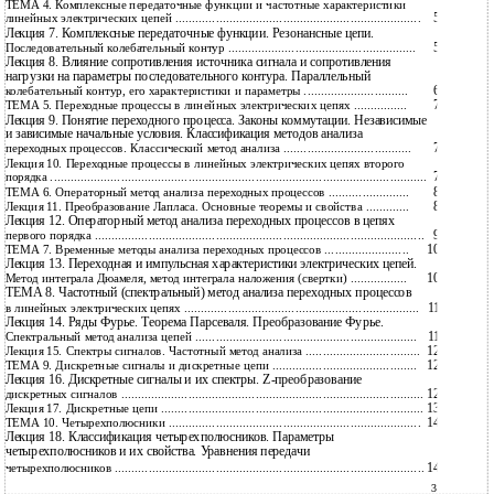
ТЕМА 4. Комплексные передаточные функции и частотные характеристики
56
линейных электрических цепей .........................................................................
Лекция 7. Комплексные передаточные функции. Резонансные цепи.
56
Последовательный колебательный контур ........................................................
Лекция 8. Влияние сопротивления источника сигнала и сопротивления
нагрузки на параметры последовательного контура. Параллельный
63
колебательный контур, его характеристики и параметры ...............................
72
ТЕМА 5. Переходные процессы в линейных электрических цепях ................
Лекция 9. Понятие переходного процесса. Законы коммутации. Независимые
и зависимые начальные условия. Классификация методов анализа
72
переходных процессов. Классический метод анализа ......................................
Лекция 10. Переходные процессы в линейных электрических цепях второго
79
порядка ................................................................................................................
88
ТЕМА 6. Операторный метод анализа переходных процессов ........................
88
Лекция 11. Преобразование Лапласа. Основные теоремы и свойства .............
Лекция 12. Операторный метод анализа переходных процессов в цепях
94
первого порядка ..................................................................................................
101
ТЕМА 7. Временные методы анализа переходных процессов .........................
Лекция 13. Переходная и импульсная характеристики электрических цепей.
101
Метод интеграла Дюамеля, метод интеграла наложения (свертки) .................
ТЕМА 8. Частотный (спектральный) метод анализа переходных процессов
114
в линейных электрических цепях ......................................................................
Лекция 14. Ряды Фурье. Теорема Парсеваля. Преобразование Фурье.
114
Спектральный метод анализа цепей ..................................................................
121
Лекция 15. Спектры сигналов. Частотный метод анализа ..................................
128
ТЕМА 9. Дискретные сигналы и дискретные цепи ...........................................
Лекция 16. Дискретные сигналы и их спектры. Z-преобразование
128
дискретных сигналов ..........................................................................................
135
Лекция 17. Дискретные цепи ..............................................................................
149
ТЕМА 10. Четырехполюсники ...........................................................................
Лекция 18. Классификация четырехполюсников. Параметры
четырехполюсников и их свойства. Уравнения передачи
149
четырехполюсников ............................................................................................
3