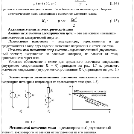
C
p t u
t i t C u
t
,
(1.14)
dt
C
C
причем мгновенная мощность может быть больше или меньше нуля. Энергия
электрического поля, запасенная в емкостном элементе, равна
2
Cu
W
t
p t dt
.
(1.15)
C
2
Активные элементы электрической цепи
Активные элементы электрической цепи
– это зависимые и независи-
мые источники электрической энергии.
Независимые источники
– аккумуляторы, термоэлементы и др.
представляются в виде двух моделей: источника напряжения и источника тока.
Независимый источник напряжения
– идеализированный двухполюс-
ный элемент, напряжение на зажимах которого, не зависит от тока,
протекающего через него.
Условное обозначение в схеме для идеального источника напряжения
(внутреннее сопротивление
R
= 0) приведено на рис. 1.7
а
, реального
г
источника напряжения (внутреннее сопротивление
R
0) приведено на рис. 1.7
г
б
.
Вольт-амперная характеристика источника напряжения
– зависимость
напряжения источника напряжения от протекающего тока (рис. 1.8).
Рис. 1.7
Рис. 1.8
Независимый источник тока
– идеализированный двухполюсный
элемент, ток которого не зависит от напряжения на его зажимах.