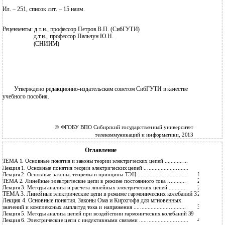
Ил. – 251, список лит. – 15 наим.
Рецензенты: д.т.н., профессор Петров В.П. (СибГУТИ)
д.т.н., профессор Пальчун Ю.Н.
(СНИИМ)
Утверждено редакционно-издательским советом СибГУТИ в качестве
учебного пособия.
© ФГОБУ ВПО Сибирский государственный университет
телекоммуникаций и информатики, 2013
Оглавление
6
ТЕМА 1. Основные понятия и законы теории электрических цепей ...............
6
Лекция 1. Основные понятия теории электрических цепей .............................
13
Лекция 2. Основные законы, теоремы и принципы ТЭЦ .................................
21
ТЕМА 2. Линейные электрические цепи в режиме постоянного тока ............
21
Лекция 3. Методы анализа и расчета линейных электрических цепей ............
ТЕМА 3. Линейные электрические цепи в режиме гармонических колебаний 32
Лекция 4. Основные понятия. Законы Ома и Кирхгофа для мгновенных
32
значений и комплексных амплитуд тока и напряжения ..................................
Лекция 5. Методы анализа цепей при воздействии гармонических колебаний 39
45
Лекция 6. Электрические цепи с индуктивными связями ................................