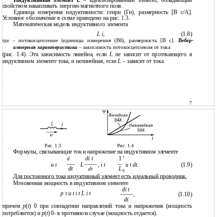
свойством накапливать энергию магнитного поля.
Единица измерения индуктивности: генри (Гн), размерность [B c/A].
Условное обозначение в схеме приведено на рис. 1.3.
Математическая модель индуктивного элемента
L i
,
(1.8)
где – потокосцепление (единицы измерения (Вб), размерность [В с].
Вебер-
амперная
характеристика
– зависимость потокосцепления от тока
(рис. 1.4). Эта зависимость линейна, если
L
не зависит от протекающего в
индуктивном элементе тока, и нелинейная, если
L
– зависит от тока.
7
Рис. 1.3
Рис. 1.4
Формулы, связывающие ток и напряжение на индуктивном элементе
t
di t
1
d
u t
L
,
i t
u t dt
.
(1.9)
dt
L
dt
0
Для постоянного тока индуктивный элемент есть идеальный проводник.
Мгновенная мощность в индуктивном элементе
di t
p t u t i t L i t
,
(1.10)
dt
причем
p
(
t
) 0 при совпадении направлений тока и напряжения (мощность
потребляется) и
p
(
t
) 0- в противном случае (мощность отдается).