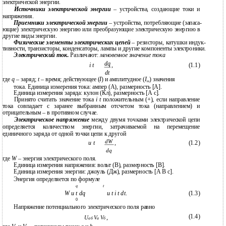
электрической энергии.
Источники электрической энергии
– устройства, создающие токи и
напряжения.
Приемники электрической энергии
– устройства, потребляющие (запаса-
ющие) электрическую энергию или преобразующие электрическую энергию в
другие виды энергии.
Физические элементы электрических цепей
– резисторы, катушки индук-
тивности, транзисторы, конденсаторы, лампы и другие компоненты электроники.
Электрический ток
.
Различают:
мгновенное значение тока
dq
i t
,
(1.1)
dt
где
q
– заряд;
t
– время; действующее (
I
) и амплитудное (
I
) значения
m
тока. Единица измерения тока: ампер (А), размерность [А].
Единица измерения заряда: кулон (Кл), размерность [А с].
Принято считать значение тока
i t
положительным (+), если направление
тока совпадает с заранее выбранным отсчетом тока (направлением) и
отрицательным – в противном случае.
Электрическое напряжение
между двумя точками электрической цепи
определяется количеством энергии, затрачиваемой на перемещение
единичного заряда от одной точки цепи к другой
dW
u t
,
(1.2)
dq
где
W
– энергия электрического поля.
Единица измерения напряжения: вольт (В), размерность [В].
Единица измерения энергии: джоуль (Дж), размерность [А B c].
Энергия определяется по формуле
q
t
W u t dq
u t i t dt
.
(1.3)
0
Напряжение потенциального электрического поля равно
(1.4)
,
U
V
V
aб
a
б