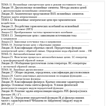
156
ТЕМА 11. Нелинейные электрические цепи в режиме постоянного тока .......
Лекция 19. Двухполюсные нелинейные элементы. Методы анализа цепей
156
с двухполюсными нелинейными элементами ...................................................
Лекция 20. Аналитическое представление ВАХ нелинейных элементов.
163
Решение задачи аппроксимации .........................................................................
ТЕМА 12. Нелинейные электрические цепи при гармоническом
169
воздействии .........................................................................................................
Лекция 21. Воздействие гармонических колебаний на нелинейный
169
резистивный элемент (НРЭ) ...............................................................................
174
Лекция 22. Преобразование частоты гармонического колебания ....................
ТЕМА 13. Электрические цепи с зависимыми источниками тока
180
и напряжения .......................................................................................................
180
Лекция 23. Зависимые источники тока и напряжения ......................................
190
ТЕМА 14. Электрические цепи с обратными связями ......................................
Лекция 24. Классификация обратных связей. Передаточная функция
электрической цепи с обратной связью. Определение вида обратной связи .. 190
197
ТЕМА 15. Автоколебательные цепи ..................................................................
Лекция 25. Физические процессы в автоколебательных цепях. LC-генератор
197
с трансформаторной обратной связью ...............................................................
Лекция 26. Обобщенная трехточечная схема генератора. RC-генераторы
205
с лестничной обратной связью............................................................................
212
ТЕМА 16. Линейные двухполюсники ...............................................................
Лекция 27. Общие сведения, определения, классификация двухполюсников
212
220
Лекция 28. Синтез реактивных двухполюсников по входным функциям .......
226
ТЕМА 17. Электрические фильтры ....................................................................
Лекция 29. Классификация фильтров. Краткое описание характеристик
фильтра. Основные этапы синтеза фильтров. Условия физической
226
реализуемости квадрата модуля передаточной функции .................................
Лекция 30. Решение задачи аппроксимации квадрата АЧХ фильтра (поиск
2
233
функции |
H
(
j
)|
)................................................................................................
Лекция 31. Определение передаточной функции
Н
(
р
) фильтра нижних
частот с характеристикой Чебышева по найденному квадрату модуля
2
240
АЧХ |
Н
(
j
)|
.......................................................................................................