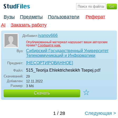
Вузы
Предметы
Пользователи
Реферат
AI
Заказать работу
ivanov666
Добавил:
Опубликованный материал нарушает ваши авторские
права?
Сообщите нам.
Сибирский Государственный Университет
Вуз:
Телекоммуникаций и Информатики
[НЕСОРТИРОВАННОЕ]
Предмет:
515_Teorija Ehlektricheskikh Tsepej
.pdf
Файл:
Скачиваний:
29
Добавлен:
12.11.2022
Размер:
3 Мб
☆
Скачать
1 / 28
Следующая >