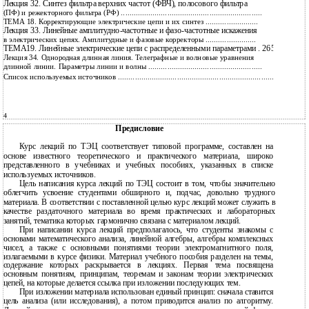
Лекция 32. Синтез фильтра верхних частот (ФВЧ), полосового фильтра
249
(ПФ) и режекторного фильтра (РФ) ...................................................................
257
ТЕМА 18. Корректирующие электрические цепи и их синтез .........................
Лекция 33. Линейные амплитудно-частотные и фазо-частотные искажения
257
в электрических цепях. Амплитудные и фазовые корректоры ........................
ТЕМА19. Линейные электрические цепи с распределенными параметрами . 265
Лекция 34. Однородная длинная линия. Телеграфные и волновые уравнения
265
длинной линии. Параметры линии и волны ......................................................
278
Список используемых источников ............................................................................
4
Предисловие
Курс лекций по ТЭЦ соответствует типовой программе, составлен на
основе известного теоретического и практического материала, широко
представленного в учебниках и учебных пособиях, указанных в списке
используемых источников.
Цель написания курса лекций по ТЭЦ состоит в том, чтобы значительно
облегчить усвоение студентами обширного и, подчас, довольно трудного
материала. В соответствии с поставленной целью курс лекций может служить в
качестве раздаточного материала во время практических и лабораторных
занятий, тематика которых гармонично связана с материалом лекций.
При написании курса лекций предполагалось, что студенты знакомы с
основами математического анализа, линейной алгебры, алгебры комплексных
чисел, а также с основными понятиями теории электромагнитного поля,
излагаемыми в курсе физики. Материал учебного пособия разделен на темы,
содержание которых раскрывается в лекциях. Первая тема посвящена
основным понятиям, принципам, теоремам и законам теории электрических
цепей, на которые делается ссылка при изложении последующих тем.
При изложении материала использован единый принцип: сначала ставится
цель анализа (или исследования), а потом приводится анализ по алгоритму.