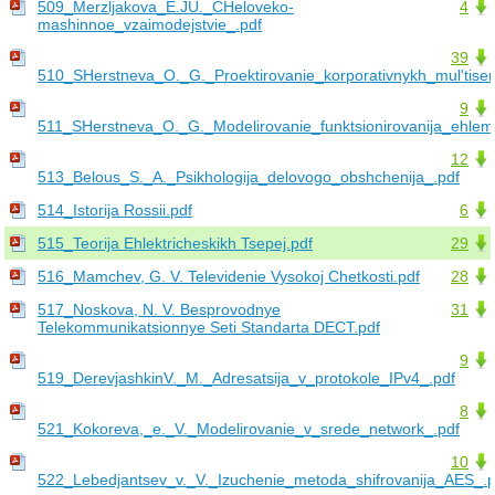
509_Merzljakova_E.JU._CHeloveko-
4
mashinnoe_vzaimodejstvie_.pdf
39
510_SHerstneva_O._G._Proektirovanie_korporativnykh_mul'tiser
9
511_SHerstneva_O._G._Modelirovanie_funktsionirovanija_ehlem
12
513_Belous_S._A._Psikhologija_delovogo_obshchenija_.pdf
514_Istorija Rossii.pdf
6
515_Teorija Ehlektricheskikh Tsepej.pdf
29
516_Mamchev, G. V. Televidenie Vysokoj Chetkosti.pdf
28
517_Noskova, N. V. Besprovodnye
31
Telekommunikatsionnye Seti Standarta DECT.pdf
9
519_DerevjashkinV._M._Adresatsija_v_protokole_IPv4_.pdf
8
521_Kokoreva,_e._V._Modelirovanie_v_srede_network_.pdf
10
522_Lebedjantsev_v._V._Izuchenie_metoda_shifrovanija_AES_.p