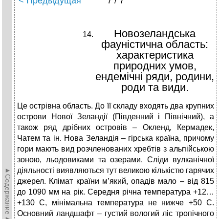
< Предыдущая
7 / 7
Новозеландська
фауністична область:
характеристика
природних умов,
ендемічні ряди, родини,
роди та види.
Це острівна область. До її складу входять два крупних
острови Нової Зеландії (Південний і Північний), а
також ряд дрібних островів – Окленд, Кермадек,
Чатем та ін. Нова Зеландія – гірська країна, причому
гори мають вид розчленованих хребтів з альпійською
зоною, льодовиками та озерами. Сліди вулканічної
►Содержание►
діяльності виявляються тут великою кількістю гарячих
джерел. Клімат країни м’який, опадів мало – від 815
до 1090 мм на рік. Середня річна температура +12…
+130 С, мінімальна температура не нижче +50 С.
Основний ландшафт – густий вологий ліс тропічного