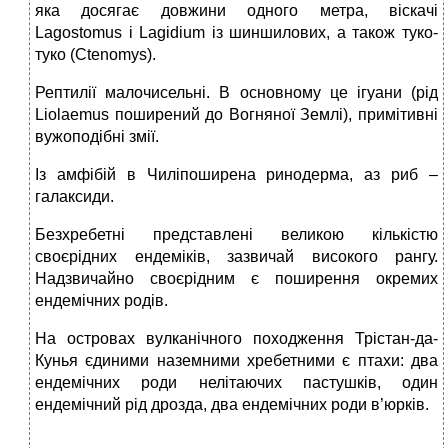
яка досягає довжини одного метра, віскачі
Lagostomus і Lagidium із шиншилових, а також туко-
туко (Ctenomys).
Рептилії малочисельні. В основному це ігуани (рід
Liolaemus поширений до Вогняної Землі), примітивні
вужоподібні змії.
Із амфібій в Чиліпоширена ринодерма, аз риб –
галаксиди.
Безхребетні представлені великою кількістю
своєрідних ендеміків, зазвичай високого рангу.
Надзвичайно своєрідним є поширення окремих
ендемічних родів.
На островах вулканічного походження Трістан-да-
Кунья єдиними наземними хребетними є птахи: два
ендемічних роди нелітаючих пастушків, один
ендемічний рід дрозда, два ендемічних роди в’юрків.