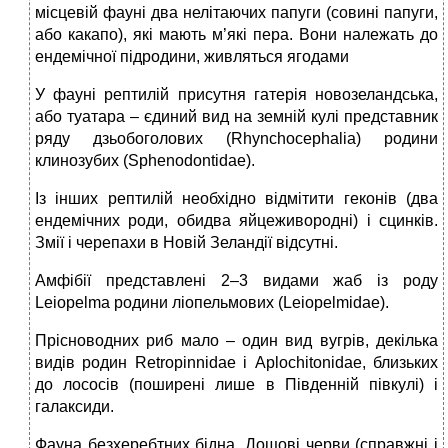
місцевій фауні два нелітаючих папуги (совині папуги,
або какапо), які мають м’які пера. Вони належать до
ендемічної підродини, живляться ягодами
У фауні рептилій присутня гатерія новозеландська,
або туатара – єдиний вид на земній кулі представник
ряду дзьобоголових (Rhynchocephalia) родини
клинозубих (Sphenodontidae).
Із інших рептилій необхідно відмітити геконів (два
ендемічних роди, обидва яйцеживородні) і сцинків.
Змії і черепахи в Новій Зеландії відсутні.
Амфібії представлені 2–3 видами жаб із роду
Leiopelma родини ліопельмових (Leiopelmidae).
Прісноводних риб мало – один вид вугрів, декілька
видів родин Retropinnidae і Aplochitonidae, близьких
до лососів (поширені лише в Південній півкулі) і
галаксиди.
Фауна безхеребтних бідна. Дощові черви (справжні і