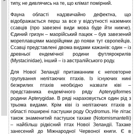
типу, не дивлячись на те, що клімат помірний.
Фауна області надзвичайно дефектна, що
відображається перш за все у відсутності наземних
ссавців (про завезені види мова буде йти нижче).
Єдиний гризун – маорійський пацюк – був завезений
мореплавцями маорійцями до появи тут європейців.
Ссавці представлені двома видами кажанів: один – із
древньої ендемічної родини футлярокрилів
(Mystacinidae), інший – із австралійського роду.
Для Нової Зеландії притаманним є неповторне
групування нелітаючих птахів. Із існуючих нині
безкрилих птахів необхідно назвати ківі –
представника ендемічного ряду Apterygiformes
родини Apterygidae. В ряді нараховується один рід з
трьома видами. Крім ківі із нелітаючих птахів в
області поширені пастушки роду Ocydromus. Не літає
також знаменитий пастушок тахаке (Notornismantelli)
– найбільш рідкісний птах Нової Зеландії. Тахаке
занесений до Міжнародної Червоної книги. Є в