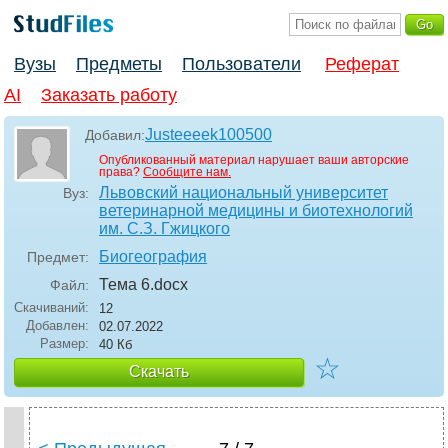
Вузы
Предметы
Пользователи
Реферат
AI
Заказать работу
Justeeeek100500
Добавил:
Опубликованный материал нарушает ваши авторские
права?
Сообщите нам.
Львовский национальный университет
Вуз:
ветеринарной медицины и биотехнологий
им. С.З. Гжицкого
Биогеография
Предмет:
Тема 6
.docx
Файл:
Скачиваний:
12
Добавлен:
02.07.2022
Размер:
40 Кб
☆
Скачать