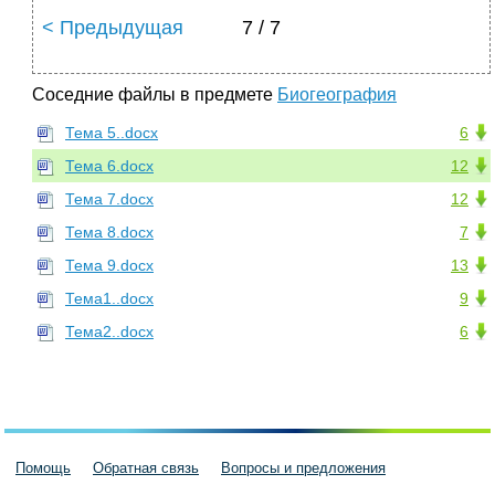
< Предыдущая
7 / 7
Соседние файлы в предмете
Биогеография
Тема 5..docx
6
Тема 6.docx
12
Тема 7.docx
12
Тема 8.docx
7
Тема 9.docx
13
Тема1..docx
9
Тема2..docx
6
Помощь
Обратная связь
Вопросы и предложения