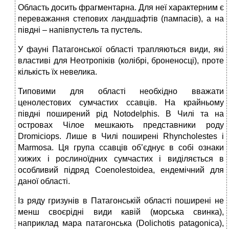
Область досить фрагментарна. Для неї характерним є
переважання степових ландшафтів (пампасів), а на
півдні – напівпустель та пустель.
У фауні Патагонської області трапляються види, які
властиві для Неотропіків (колібрі, броненосці), проте
кількість їх невелика.
Типовими для області необхідно вважати
ценолестових сумчастих ссавців. На крайньому
півдні поширений рід Notodelphis. В Чилі та на
островах Чілое мешкають представники роду
Dromiciops. Лише в Чилі поширені Rhyncholestes і
Marmosa. Ця група ссавців об’єднує в собі ознаки
хижих і рослиноїдних сумчастих і виділяється в
особливий підряд Coenolestoidea, ендемічний для
даної області.
Із ряду гризунів в Патагонській області поширені не
менш своєрідні види кавій (морська свинка),
наприклад мара патагонська (Dolichotis patagonica),