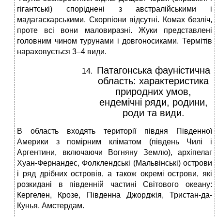
гігантські) споріднені з австралійськими і
мадагаскарськими. Скорпіони відсутні. Комах безліч,
проте всі вони маловиразні. Жуки представлені
головним чином турунами і довгоносиками. Термітів
нараховується 3–4 види.
Патагонська фауністична
область: характеристика
природних умов,
ендемічні ряди, родини,
роди та види.
В область входять території півдня Південної
Америки з помірним кліматом (південь Чилі і
Аргентини, включаючи Вогняну Землю), архіпелаг
Хуан-Фернандес, Фолклендські (Мальвінські) острови
і ряд дрібних островів, а також окремі острови, які
розкидані в південній частині Світового океану:
Кергелен, Крозе, Південна Джорджія, Тристан-да-
Кунья, Амстердам.