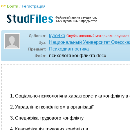
Войти
/
Регистрация
Файловый архив студентов.
1327 вузов, 5478 предметов.
kyro4ka
Добавил:
Опубликованный материал нарушает 
Национальный Университет Одесска
Вуз:
Психодиагностика
Предмет:
психологя конфликта
.docx
Файл:
1. Соціально-психологічна характеристика конфлікту в 
2. Управління конфліктом в організації
3. Специфіка трудового конфлікту
4. Класифікація трудових конфліктів