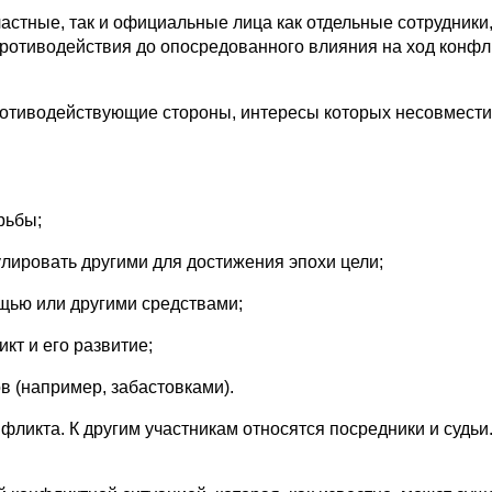
астные, так и официальные лица как отдельные сотрудники,
противодействия до опосредованного влияния на ход конфл
ротиводействующие стороны, интересы которых несовмести
рьбы;
лировать другими для достижения эпохи цели;
щью или другими средствами;
кт и его развитие;
в (например, забастовками).
нфликта. К другим участникам относятся посредники и судь