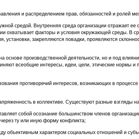
правления и распределением прав, обязанностей и ролей м
жной средой. Внутренняя среда организации отражает ее ф
ции охватывает факторы и условия окружающей среды. В 
, установки, закрепляются повадки, проявляются склонно
а основе производственной деятельности, но и под влияни
диняют всеобщие интересы, идеи, цели, этические нормы и 
твования противоречий интересов, возникающих в процесс
апряженность в коллективе. Существуют разные взгляды на
ставляет собой осознание большинством членов организац
 через ту или иную форму конфликта;
жду объективным характером социальных отношений и субъ