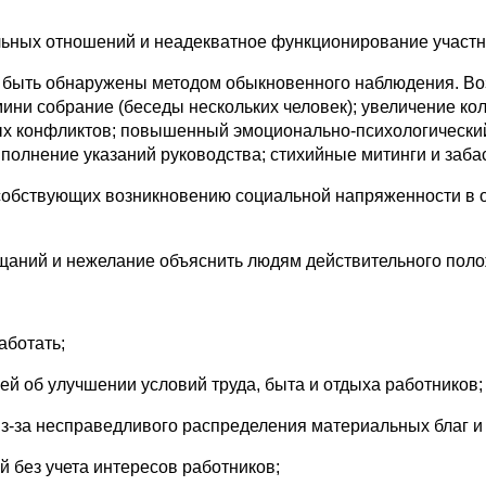
льных отношений и неадекватное функционирование участн
ут быть обнаружены методом обыкновенного наблюдения.
ини собрание (беседы нескольких человек); увеличение ко
ных конфликтов; повышенный эмоционально-психологически
полнение указаний руководства; стихийные митинги и заба
собствующих возникновению социальной напряженности в о
щаний и нежелание объяснить людям действительного поло
аботать;
ей об улучшении условий труда, быта и отдыха работников;
з-за несправедливого распределения материальных благ и
 без учета интересов работников;