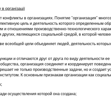
в організації
 конфликты в организациях. Понятие "организация" многоз
ективную цель и деятельность которого определенным обра
 и отношениями производственно-технологического характе
 и других, являющихся социальной средой, в которой челов
ове всеобщей цели объединяет людей, деятельность которых
кции и отличаются друг от друга по виду деятельности ее 
 общества, организация соединяет и координирует поведен
 решает не только производственные задачи, но и создает у
ститутом. К основным признакам организации как социальн
к;
ради осуществления которой она создана;