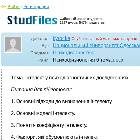
Войти
/
Регистрация
Файловый архив студентов.
1327 вузов, 5479 предметов.
kyro4ka
Добавил:
Опубликованный материал нарушает 
Национальный Университет Одесска
Вуз:
Психодиагностика
Предмет:
Психофизиология 6 тема
.docx
Файл:
Тема. Інтелект у психодіагностичних дослідженнях.
Питання для підготовки:
1. Основні підходи до визначення інтелекту.
2. Основні моделі інтелекту.
3. Поняття коефіцієнту інтелекту.
4. Фактори, які обумовлюють інтелект.