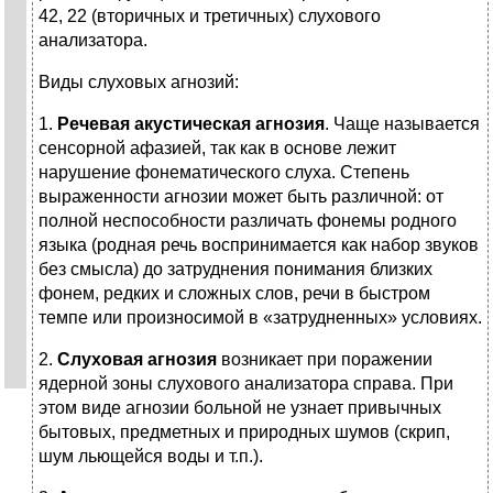
42, 22 (вторичных и третичных) слухового
анализатора.
Виды слуховых агнозий:
1.
Речевая акустическая агнозия
. Чаще называется
сенсорной афазией, так как в основе лежит
нарушение фонематического слуха. Степень
выраженности агнозии может быть различной: от
полной неспособности различать фонемы родного
языка (родная речь воспринимается как набор звуков
без смысла) до затруднения понимания близких
фонем, редких и сложных слов, речи в быстром
темпе или произносимой в «затрудненных» условиях.
2.
Слуховая агнозия
возникает при поражении
ядерной зоны слухового анализатора справа. При
этом виде агнозии больной не узнает привычных
бытовых, предметных и природных шумов (скрип,
шум льющейся воды и т.п.).