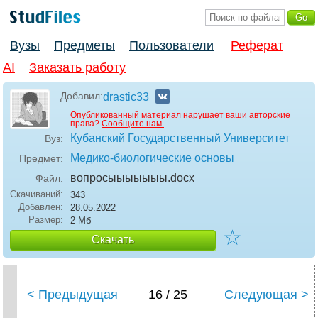
Вузы
Предметы
Пользователи
Реферат
AI
Заказать работу
Добавил:
drastic33
Опубликованный материал нарушает ваши авторские
права?
Сообщите нам.
Кубанский Государственный Университет
Вуз:
Медико-биологические основы
Предмет:
вопросыыыыыыы
.docx
Файл:
Скачиваний:
343
Добавлен:
28.05.2022
Размер:
2 Мб
☆
Скачать
< Предыдущая
16 / 25
Следующая >