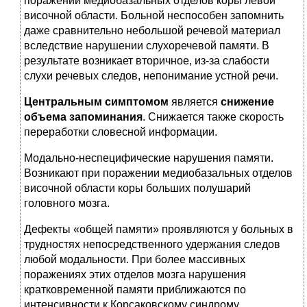
поражении медиобазальных отделов коры левой
височной области. Больной неспособен запомнить
даже сравнительно небольшой речевой материал
вследствие нарушении слухоречевой памяти. В
результате возникает вторичное, из-за слабости
слухи речевых следов, непонимание устной речи.
Центральным симптомом
является
снижение
объема запоминания
. Снижается также скорость
переработки словесной информации.
Модально-неспецифические нарушения памяти.
Возникают при поражении медиобазальных отделов
височной области коры больших полушарий
головного мозга.
Дефекты «общей памяти» проявляются у больных в
трудностях непосредственного удержания следов
любой модальности. При более массивных
поражениях этих отделов мозга нарушения
кратковременной памяти приближаются по
интенсивности к Корсаковскому синдрому