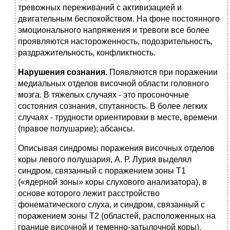
тревожных переживаний с активизацией и
двигательным беспокойством. На фоне постоянного
эмоционального напряжения и тревоги все более
проявляются настороженность, подозрительность,
раздражительность, конфликтность.
Нарушения сознания
. Появляются при поражении
медиальных отделов височной области головного
мозга. В тяжелых случаях - это просоночные
состояния сознания, спутанность. В более легких
случаях - трудности ориентировки в месте, времени
(правое полушарие); абсансы.
Описывая синдромы поражения височных отделов
коры левого полушария, А. Р. Лурия выделял
синдром, связанный с поражением зоны Т1
(«ядерной зоны» коры слухового анализатора), в
основе которого лежит расстройство
фонематического слуха, и синдром, связанный с
поражением зоны Т2 (областей, расположенных на
границе височной и теменно-затылочной коры),