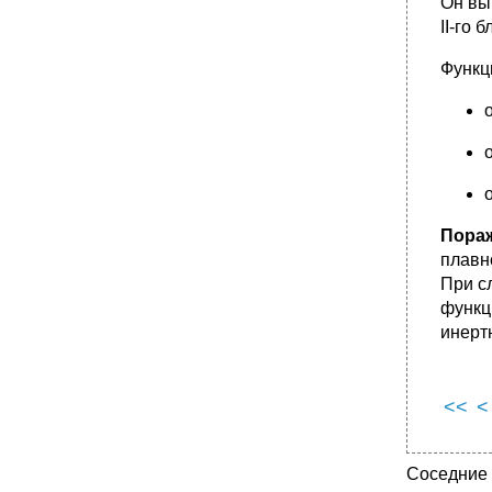
Он вы
II-го 
Функци
Пора
плавн
При с
функц
инерт
<<
<
Соседние