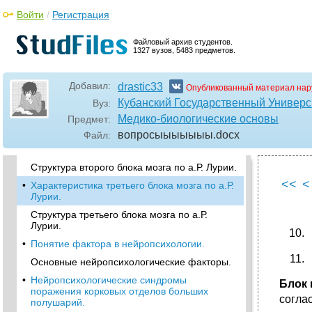
•
Вклад л.С. Выготского и а.Р. Лурии в
развитие нейропсихологии.
Войти
/
Регистрация
•
Поля коры по Бродману.
Файловый архив студентов.
•
Структура первого блока мозга по а.Р.
1327 вузов, 5483 предметов.
Лурии.
Структурно-функциональная модель мозга
Добавил:
drastic33
Опубликованный материал нар
а.Р. Лурии.
Кубанский Государственный Универс
Вуз:
Характеристика первого блока мозга по а.Р.
Медико-биологические основы
Предмет:
Лурии.
вопросыыыыыыы
.docx
Файл:
•
Характеристика второго блока мозга по а.Р.
Лурии.
Структура второго блока мозга по а.Р. Лурии.
<<
<
•
Характеристика третьего блока мозга по а.Р.
Лурии.
Структура третьего блока мозга по а.Р.
Лурии.
•
Понятие фактора в нейропсихологии.
Основные нейропсихологические факторы.
•
Нейропсихологические синдромы
Блок 
поражения корковых отделов больших
согла
полушарий.