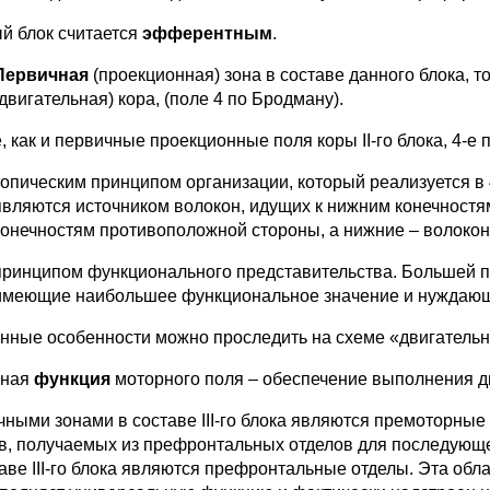
й блок считается
эфферентным
.
Первичная
(проекционная) зона в составе данного блока, т
(двигательная) кора, (поле 4 по Бродману).
, как и первичные проекционные поля коры II-го блока, 4-е 
топическим принципом организации, который реализуется в 
являются источником волокон, идущих к нижним конечностя
конечностям противоположной стороны, а нижние – волокон
принципом функционального представительства. Большей п
имеющие наибольшее функциональное значение и нуждающи
нные особенности можно проследить на схеме «двигательн
вная
функция
моторного поля – обеспечение выполнения д
чными зонами в составе III-го блока являются премоторные
в, получаемых из префронтальных отделов для последующе
таве III-го блока являются префронтальные отделы. Эта об