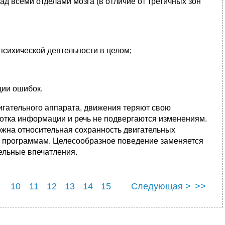
д всеми отделами мозга (в отличие от третичных зон
сихической деятельности в целом;
ции ошибок.
игательного аппарата, движения теряют свою
отка информации и речь не подвергаются изменениям.
ожна относительная сохранность двигательных
м программам. Целесообразное поведение заменяется
ельные впечатления.
10
11
12
13
14
15
Следующая >
>>
22
23
24
25