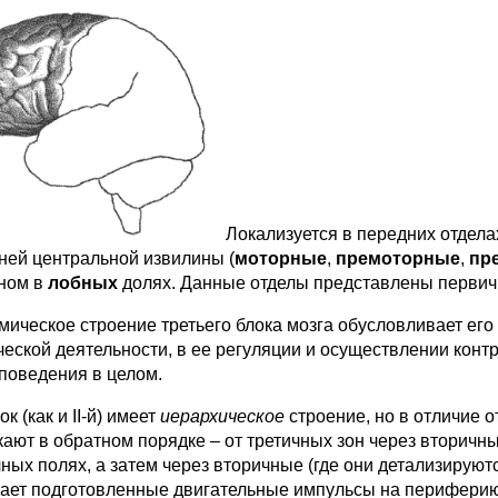
Локализуется в передних отдела
ней центральной извилины (
моторные
,
премоторные
,
пр
ном в
лобных
долях. Данные отделы представлены первич
мическое строение третьего блока мозга обусловливает ег
ческой деятельности, в ее регуляции и осуществлении контр
 поведения в целом.
лок (как и II-й) имеет
иерархическое
строение, но в отличие от
кают в обратном порядке – от третичных зон через вторич
чных полях, а затем через вторичные (где они детализируют
ает подготовленные двигательные импульсы на периферию