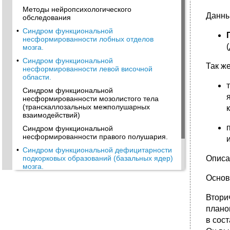
Методы нейропсихологического
Данны
обследования
•
Синдром функциональной
несформированности лобных отделов
мозга.
•
Синдром функциональной
Так же
несформированности левой височной
области.
Синдром функциональной
несформированности мозолистого тела
(транскаллозальных межполушарных
взаимодействий)
Синдром функциональной
несформированности правого полушария.
•
Синдром функциональной дефицитарности
Описа
подкорковых образований (базальных ядер)
мозга.
Осно
•
Проблема межполушарной асимметрии
мозга и межполушарного взаимодействия.
Втори
•
Произвольная регуляция впф. Значение
плано
речевой функции в регуляции впф.
в сос