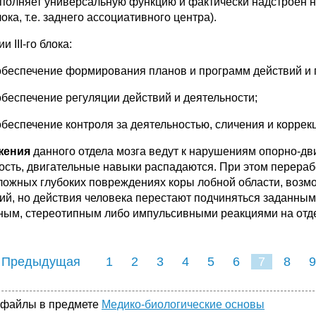
полняет универсальную функцию и фактически надстроен на
блока, т.е. заднего ассоциативного центра).
и III-го блока:
обеспечение формирования планов и программ действий и п
обеспечение регуляции действий и деятельности;
обеспечение контроля за деятельностью, сличения и коррек
жения
данного отдела мозга ведут к нарушениям опорно-дв
ость, двигательные навыки распадаются. При этом перераб
ложных глубоких повреждениях коры лобной области, возм
ий, но действия человека перестают подчиняться заданны
ным, стереотипным либо импульсивными реакциями на отд
 Предыдущая
1
2
3
4
5
6
7
8
9
16
17
18
19
20
21
 файлы в предмете
Медико-биологические основы