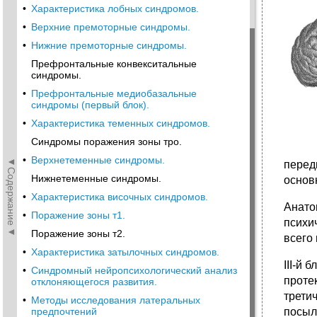
•
Характеристика лобных синдромов.
•
Верхние премоторные синдромы.
•
Нижние премоторные синдромы.
Префронтальные конвекситальные
синдромы.
•
Префронтальные медиобазальные
синдромы (первый блок).
•
Характеристика теменных синдромов.
Синдромы поражения зоны тро.
•
Верхнетеменные синдромы.
◄Содержание◄
перед
Нижнетеменные синдромы.
основ
•
Характеристика височных синдромов.
Анато
•
Поражение зоны т1.
психи
Поражение зоны т2.
всего
•
Характеристика затылочных синдромов.
III-й б
•
Синдромный нейропсихологический анализ
проте
отклоняющегося развития.
трети
•
Методы исследования латеральных
посыл
предпочтений