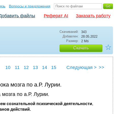
язь
Вопросы и предложения
Добавить файлы
Реферат AI
Заказать работу
Скачиваний:
343
Добавлен:
28.05.2022
Размер:
2 Мб
☆
Скачать
10
11
12
13
14
15
Следующая >
>>
22
23
24
25
ока мозга по а.Р. Лурии.
 мозга по а.Р. Лурии.
ием сознательной психической деятельности
,
нов действий.