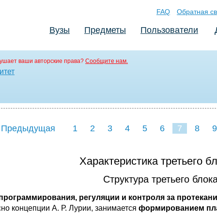
FAQ
Обратная св
Вузы
Предметы
Пользователи
ушает ваши авторские права?
Сообщите нам.
итет
 Предыдущая
1
2
3
4
5
6
7
8
9
16
17
18
19
20
21
Характеристика третьего бл
Структура третьего блока
программирования, регуляции и контроля за протекан
сно концепции А. Р. Лурии, занимается
формированием пла