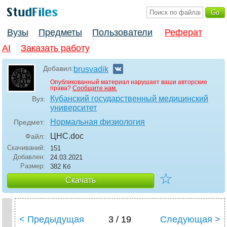
Вузы
Предметы
Пользователи
Реферат
AI
Заказать работу
Добавил:
brusvadik
Опубликованный материал нарушает ваши авторские
права?
Сообщите нам.
Кубанский государственный медицинский
Вуз:
университет
Нормальная физиология
Предмет:
ЦНС
.doc
Файл:
Скачиваний:
151
Добавлен:
24.03.2021
Размер:
382 Кб
☆
Скачать
< Предыдущая
3 / 19
Следующая >