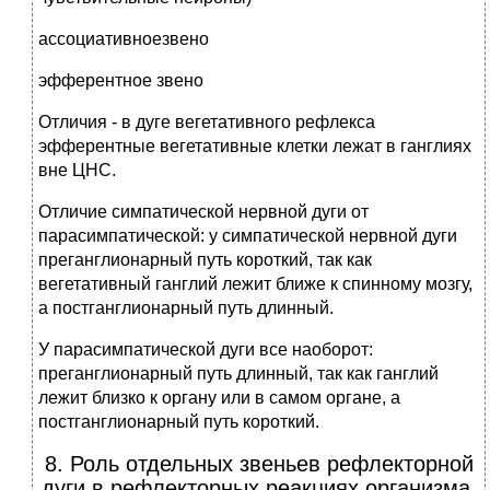
ассоциативноезвено
эфферентное звено
Отличия - в дуге вегетативного рефлекса
эфферентные вегетативные клетки лежат в ганглиях
вне ЦНС.
Отличие симпатической нервной дуги от
парасимпатической: у симпатической нервной дуги
преганглионарный путь короткий, так как
вегетативный ганглий лежит ближе к спинному мозгу,
а постганглионарный путь длинный.
У парасимпатической дуги все наоборот:
преганглионарный путь длинный, так как ганглий
лежит близко к органу или в самом органе, а
постганглионарный путь короткий.
8. Роль отдельных звеньев рефлекторной
дуги в рефлекторных реакциях организма.