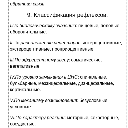
обратная связь
9. Классификация рефлексов.
I
.По биологическому значению
: пищевые, половые,
оборонительные.
II.
По
расположению рецепторов
: интероцептивные,
экстероцептивные, проприоцептивные.
III.По эфферентному звену
: соматические,
вегетативные.
IV.По уровню замыкания в ЦНС
: спинальные,
бульбарные, мезэнцефальные, диэнцефальные,
кортикальные.
V.По механизму возникновения
: безусловные,
условные.
VI.По характеру реакций
: моторные, секреторные,
сосудистые.