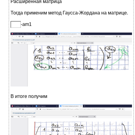
Расширенная матрица
Тогда применим метод Гаусса-Жордана на матрице.
-am1
В итоге получим