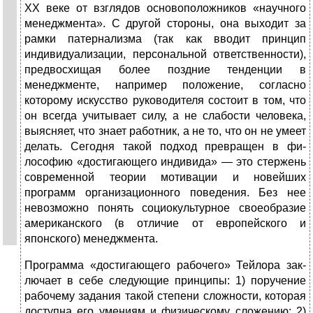
XX веке от взглядов основоположников «научного
менеджмента». С другой стороны, она выходит за
рамки патернализма (так как вводит принцип
индивидуализа­ции, персональной ответственности),
предвосхищая бо­лее поздние тенденции в
менеджменте, например поло­жение, согласно
которому искусство руководителя состоит в том, что
он всегда учитывает силу, а не слабос­ти человека,
выясняет, что знает работник, а не то, что он не умеет
делать. Сегодня такой подход превращен в фи­
лософию «достигающего индивида» — это стержень
со­временной теории мотивации и новейших
программ орга­низационного поведения. Без нее
невозможно понять социокультурное своеобразие
американского (в отличие от европейского и
японского) менеджмента.
Программа «достигающего рабочего» Тейлора зак­
лючает в себе следующие принципы: 1) поручение
ра­бочему задания такой степени сложности, которая
дос­тупна его умениям и физическому сложению; 2)