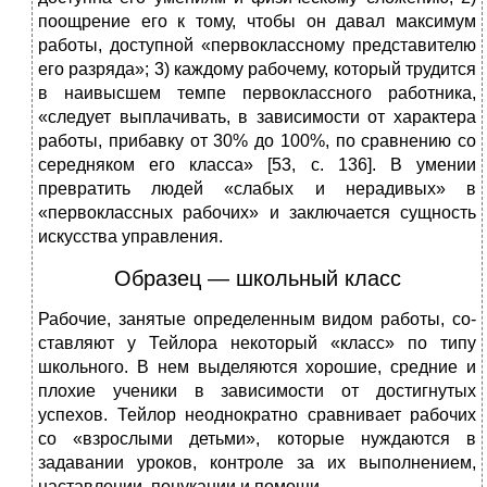
поощ­рение его к тому, чтобы он давал максимум
работы, дос­тупной «первоклассному представителю
его разряда»; 3) каждому рабочему, который трудится
в наивысшем темпе первоклассного работника,
«следует выплачивать, в зависимости от характера
работы, прибавку от 30% до 100%, по сравнению со
середняком его класса» [53, с. 136]. В умении
превратить людей «слабых и нерадивых» в
«первоклассных рабочих» и заключается сущность
ис­кусства управления.
Образец — школьный класс
Рабочие, занятые определенным видом работы, со­
ставляют у Тейлора некоторый «класс» по типу
школь­ного. В нем выделяются хорошие, средние и
плохие уче­ники в зависимости от достигнутых
успехов. Тейлор неоднократно сравнивает рабочих
со «взрослыми деть­ми», которые нуждаются в
задавании уроков, контроле за их выполнением,
наставлении, понукании и помощи.