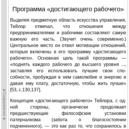
Программа «достигающего рабочего»
Выделяя предметную область искусства управления,
Тейлор отмечал, что отношения между
предпринимате­лями и рабочими составляют самую
важную его часть. (Звучит очень современно.)
Центральное место он отвел мотивации отношений,
которые включены в его про­грамму «достигающего
рабочего». Основная цель такой программы —
«поднять каждого рабочего до высшего уровня ...,
заставляя его использовать лучшие свои спо­
собности, пробуждая в нем самолюбие и энергию и
да­вая ему плату, достаточную, чтобы жить лучше»
[53, с.130,137].
►Содержание►
Концепция «достигающего рабочего» Тейлора, с од­
ной стороны, органически продолжает
предшествующие философские установки
патернализма (забота о благосо­стоянии
подчиненного), — это как раз то, что сохрани­лось в