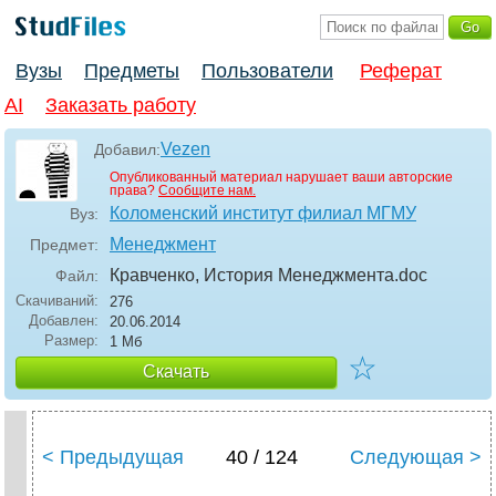
Вузы
Предметы
Пользователи
Реферат
AI
Заказать работу
Vezen
Добавил:
Опубликованный материал нарушает ваши авторские
права?
Сообщите нам.
Коломенский институт филиал МГМУ
Вуз:
Менеджмент
Предмет:
Кравченко, История Менеджмента
.doc
Файл:
Скачиваний:
276
Добавлен:
20.06.2014
Размер:
1 Мб
☆
Скачать
< Предыдущая
40 / 124
Следующая >