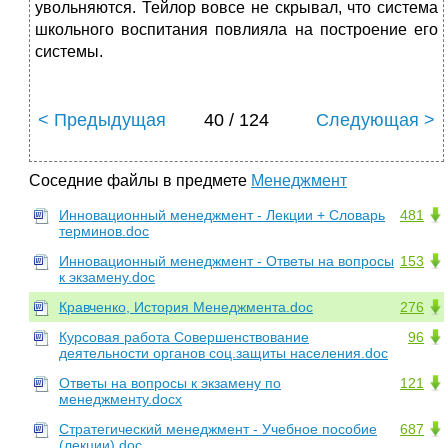
увольняются. Тейлор вовсе не скрывал, что система
школьного вос­питания повлияла на построение его
системы.
< Предыдущая
40 / 124
Следующая >
Соседние файлы в предмете
Менеджмент
Инновационный менеджмент - Лекции + Словарь
481
терминов.doc
Инновационный менеджмент - Ответы на вопросы
153
к экзамену.doc
Кравченко, История Менеджмента.doc
276
Курсовая работа Совершенствование
96
деятельности органов соц.защиты населения.doc
Ответы на вопросы к экзамену по
121
менеджменту.docx
Стратегический менеджмент - Учебное пособие
687
(лекции).doc