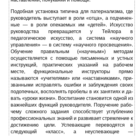
Подобная установка типична для патернализма, где
руководитель выступает в роли «отца», а подчинен­
ные — в роли опекаемых им «детей». Искусство
руко­водства превращается у Тейлора в
педагогическое ис­кусство, а система «научного
управления» — в систему «научного просвещения».
Обучение правильным («на­учным») методам
осуществляется с помощью письмен­ных и устных
инструкций, практических указаний на рабочем
месте, функциональные инструкторы прямо
называются «учителями» или «наставниками», при­
званными исправлять ошибки и заблуждения своих
подопечных, восполнять пробелы в их занятиях и да­
вать «уроки жизни». Воспитание становится одной из
важнейших функций руководителя. Поручение рабо­
чему сложного задания способствует углублению
про­фессиональных знаний и развивает стремление к
до­стижению цели. Успевающие переводятся в
следующий «класс», а неуспевающие —