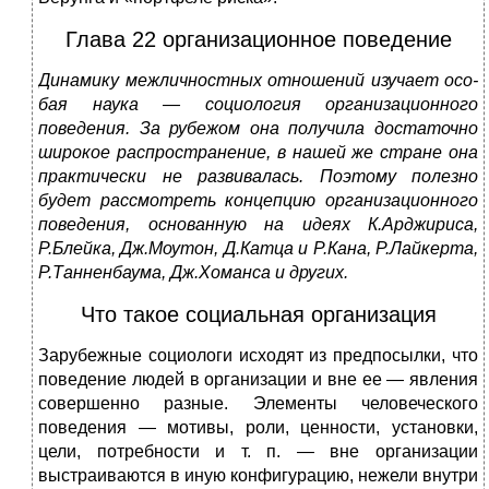
Глава 22 организационное поведение
Динамику межличностных отношений изучает осо­
бая наука — социология организационного
поведения. За рубежом она получила достаточно
широкое распростра­нение, в нашей же стране она
практически не развива­лась. Поэтому полезно
будет рассмотреть концепцию организационного
поведения, основанную на идеях К.Арджириса,
Р.Блейка, Дж.Моутон, Д.Катца и Р.Кана, Р.Лайкерта,
Р.Танненбаума, Дж.Хоманса и других.
Что такое социальная организация
Зарубежные социологи исходят из предпосылки, что
поведение людей в организации и вне ее — явления
со­вершенно разные. Элементы человеческого
поведения — мотивы, роли, ценности, установки,
цели, потребности и т. п. — вне организации
выстраиваются в иную конфигу­рацию, нежели внутри