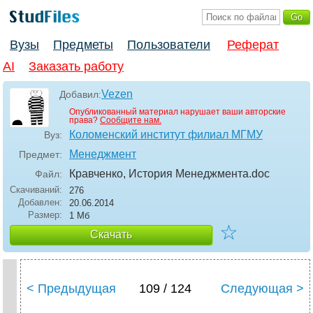
Вузы
Предметы
Пользователи
Реферат
AI
Заказать работу
Vezen
Добавил:
Опубликованный материал нарушает ваши авторские
права?
Сообщите нам.
Коломенский институт филиал МГМУ
Вуз:
Менеджмент
Предмет:
Кравченко, История Менеджмента
.doc
Файл:
Скачиваний:
276
Добавлен:
20.06.2014
Размер:
1 Мб
☆
Скачать
< Предыдущая
109 / 124
Следующая >