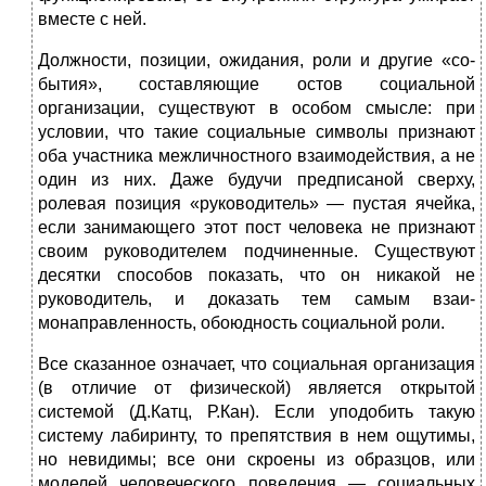
вместе с ней.
Должности, позиции, ожидания, роли и другие «со­
бытия», составляющие остов социальной
организации, существуют в особом смысле: при
условии, что такие социальные символы признают
оба участника межлич­ностного взаимодействия, а не
один из них. Даже буду­чи предписаной сверху,
ролевая позиция «руководи­тель» — пустая ячейка,
если занимающего этот пост человека не признают
своим руководителем подчинен­ные. Существуют
десятки способов показать, что он никакой не
руководитель, и доказать тем самым взаи­
монаправленность, обоюдность социальной роли.
Все сказанное означает, что социальная организация
(в отличие от физической) является открытой
системой (Д.Катц, Р.Кан). Если уподобить такую
систему лабирин­ту, то препятствия в нем ощутимы,
но невидимы; все они скроены из образцов, или
моделей человеческого пове­дения — социальных