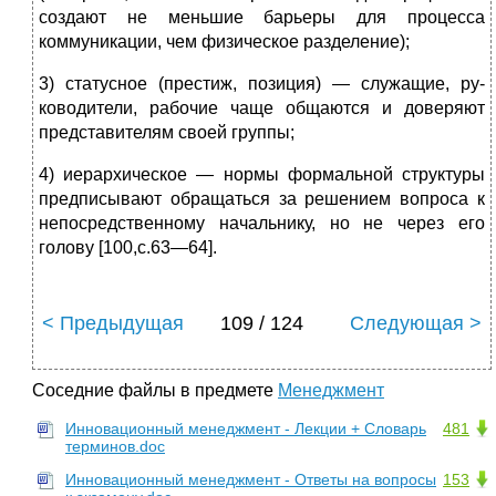
создают не меньшие барьеры для процесса
коммуникации, чем физическое разделение);
3) статусное (престиж, позиция) — служащие, ру­
ководители, рабочие чаще общаются и доверяют
пред­ставителям своей группы;
4) иерархическое — нормы формальной структуры
предписывают обращаться за решением вопроса к
не­посредственному начальнику, но не через его
голову [100,с.63—64].
< Предыдущая
109 / 124
Следующая >
Соседние файлы в предмете
Менеджмент
Инновационный менеджмент - Лекции + Словарь
481
терминов.doc
Инновационный менеджмент - Ответы на вопросы
153