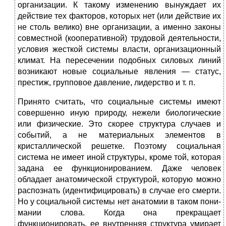
организации. К такому изменению вынуждает их
действие тех факторов, которых нет (или действие их
не столь велико) вне организации, а именно законы
совместной (кооперативной) трудовой деятельно­сти,
условия жесткой системы власти, организационный
климат. На пересечении подобных силовых линий
возни­кают новые социальные явления — статус,
престиж, груп­повое давление, лидерство и т. п.
Принято считать, что социальные системы имеют
совершенно иную природу, нежели биологические
или физические. Это скорее структура случаев и
событий, а не материальных элементов в
кристаллической решетке. Поэтому социальная
система не имеет иной структуры, кроме той, которая
задана ее функционированием. Даже человек
обладает анатомической структурой, которую можно
распознать (идентифицировать) в случае его смер­ти.
Но у социальной системы нет анатомии в таком пони­
мании слова. Когда она прекращает
функционировать, ее внутренняя структура умирает