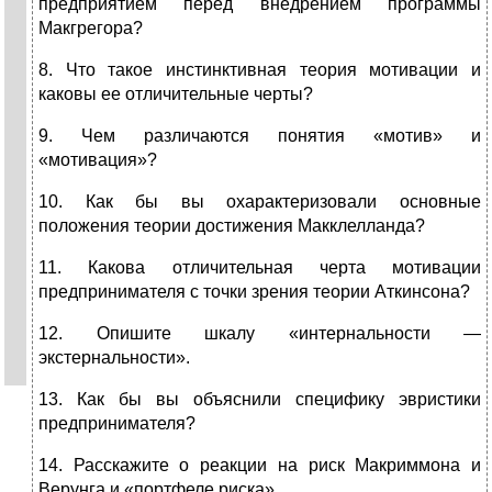
предприятием перед внедрением программы
Макгрегора?
8. Что такое инстинктивная теория мотивации и
каковы ее отли­чительные черты?
9. Чем различаются понятия «мотив» и
«мотивация»?
10. Как бы вы охарактеризовали основные
положения теории достижения Макклелланда?
11. Какова отличительная черта мотивации
предпринимателя с точки зрения теории Аткинсона?
12. Опишите шкалу «интернальности —
экстернальности».
13. Как бы вы объяснили специфику эвристики
предпринимателя?
14. Расскажите о реакции на риск Макриммона и
Верунга и «портфеле риска».