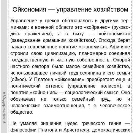
Ойкономия — управление хозяйством
Управление у греков обозначалось и другими тер­
минами: в военной области это «койранео» (руково­
дить сражением), а в быту — «ойкономика»
(заведова­ние домашним хозяйством). Отсюда берет
начало современное понятие «экономика». Афиняне
строили свою цивилизацию, планомерно соединяя
государ­ственную и частную собственность. Опорой
частного сектора было малое семейное хозяйство,
использовав­шее личный труд селянина и его семьи
(ойкос). У Платона «ойкономия» приобретает еще и
политичес­кий оттенок (управление полисом), а
понятие «койно-ния» — социологический смысл. Оно
►Содержание►
обозначает не только семейный труд, но и
человеческие взаимоот­ношения, т. е. человеческое
общество.
Не умаляя значения чудес греческого гения —
философии Платона и Аристотеля, демократических