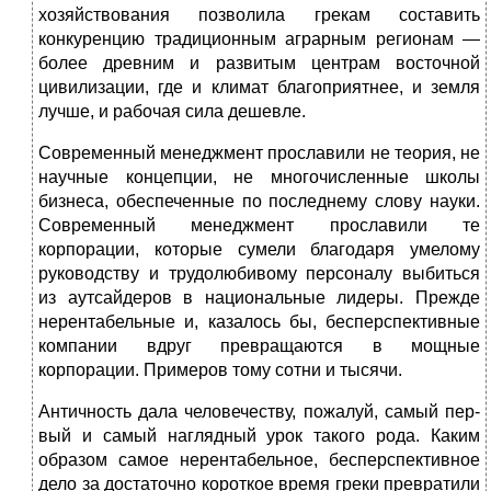
хозяйствования позволила грекам составить
конкурен­цию традиционным аграрным регионам —
более древ­ним и развитым центрам восточной
цивилизации, где и климат благоприятнее, и земля
лучше, и рабочая сила дешевле.
Современный менеджмент прославили не теория, не
научные концепции, не многочисленные школы
бизнеса, обеспеченные по последнему слову науки.
Современ­ный менеджмент прославили те
корпорации, которые сумели благодаря умелому
руководству и трудолюбиво­му персоналу выбиться
из аутсайдеров в национальные лидеры. Прежде
нерентабельные и, казалось бы, беспер­спективные
компании вдруг превращаются в мощные
корпорации. Примеров тому сотни и тысячи.
Античность дала человечеству, пожалуй, самый пер­
вый и самый наглядный урок такого рода. Каким
обра­зом самое нерентабельное, бесперспективное
дело за достаточно короткое время греки превратили