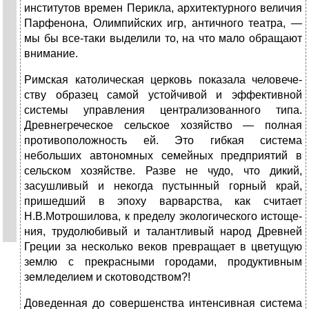
инсти­тутов времен Перикла, архитектурного величия
Парфе­нона, Олимпийских игр, античного театра, —
мы бы все-таки выделили то, на что мало обращают
внимание.
Римская католическая церковь показала человече­
ству образец самой устойчивой и эффективной
систе­мы управления централизованного типа.
Древнегречес­кое сельское хозяйство — полная
противоположность ей. Это гибкая система
небольших автономных семей­ных предприятий в
сельском хозяйстве. Разве не чудо, что дикий,
засушливый и некогда пустынный горный край,
пришедший в эпоху варварства, как считает
Н.В.Мотрошилова, к пределу экологического истоще­
ния, трудолюбивый и талантливый народ Древней
Гре­ции за несколько веков превращает в цветущую
землю с прекрасными городами, продуктивным
земледелием и скотоводством?!
Доведенная до совершенства интенсивная система