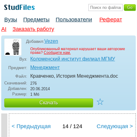
Вузы
Предметы
Пользователи
Реферат
AI
Заказать работу
Vezen
Добавил:
Опубликованный материал нарушает ваши авторские
права?
Сообщите нам.
Коломенский институт филиал МГМУ
Вуз:
Менеджмент
Предмет:
Кравченко, История Менеджмента
.doc
Файл:
Скачиваний:
276
Добавлен:
20.06.2014
Размер:
1 Мб
☆
Скачать
< Предыдущая
14 / 124
Следующая >