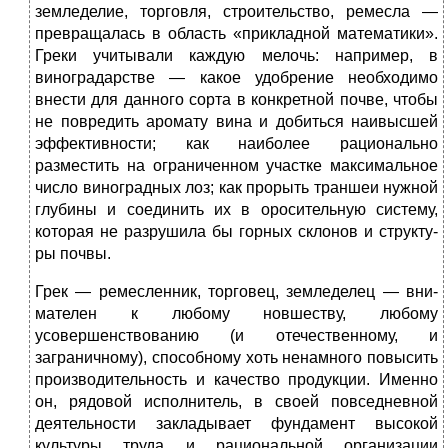
земледелие, торговля, строительство, ремесла —
превра­щалась в область «прикладной математики».
Греки учи­тывали каждую мелочь: например, в
виноградарстве — какое удобрение необходимо
внести для данного сорта в конкретной почве, чтобы
не повредить аромату вина и добиться наивысшей
эффективности; как наиболее ра­ционально
разместить на ограниченном участке макси­мальное
число виноградных лоз; как прорыть траншеи нужной
глубины и соединить их в оросительную систе­му,
которая не разрушила бы горных склонов и структу­
ры почвы.
Грек — ремесленник, торговец, земледелец — вни­
мателен к любому новшеству, любому
усовершенство­ванию (и отечественному, и
заграничному), способно­му хоть ненамного повысить
производительность и качество продукции. Именно
он, рядовой исполнитель, в своей повседневной
деятельности закладывает фунда­мент высокой
культуры труда и рациональной органи­зации