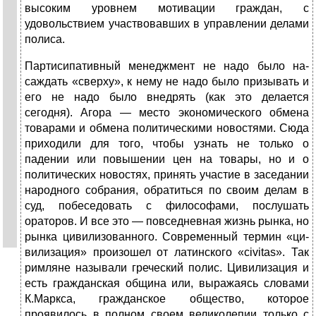
высоким уров­нем мотивации граждан, с
удовольствием участвовав­ших в управлении делами
полиса.
Партисипативный менеджмент не надо было на­
саждать «сверху», к нему не надо было призывать и
его не надо было внедрять (как это делается
сегодня). Агора — место экономического обмена
товарами и обмена политическими новостями. Сюда
приходили для того, чтобы узнать не только о
падении или повышении цен на товары, но и о
политических новостях, принять участие в заседании
народного собрания, обратиться по своим делам в
суд, побеседовать с философами, послу­шать
ораторов. И все это — повседневная жизнь рынка, но
рынка цивилизованного. Современный термин «ци­
вилизация» произошел от латинского «civitas». Так
рим­ляне называли греческий полис. Цивилизация и
есть гражданская община или, выражаясь словами
К.Марк­са, гражданское общество, которое
проявилось в полном своем великолепии только с