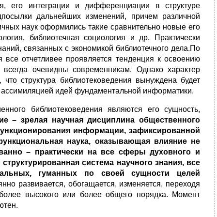
я, его интеграции и дифференциации в структуре
дпосылки дальнейших изменений, причем различной
личных наук оформились такие сравнительно новые его
ология, библиотечная социология и др. Практически
наний, связанных с экономикой библиотечного дела.По
я все отчетливее проявляется тенденция к освоению
е всегда очевидны современникам. Однако характер
 что структура библиотековедения вынуждена будет
й ассимиляцией идей фундаментальной информатики.
енного библиотековедения являются его сущность,
ие – зрелая научная дисциплина общественного
 функционирования информации, зафиксированной
функцио
нальная наука, оказывающая влияние не
ованно – практически на все сферы духовного и
структурированная система научного знания, все
иальных, гуманных по своей сущности целей
янно развивается, обогащается, изменяется, переходя
 более высокого или более общего порядка. Момент
ютен.