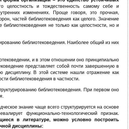
о целостность и тождественность самому себе и
тренних изменениях. Проще говоря, это прочная,
орон, частей библиотековедения как целого. Значение
е библиотековедения не только как целостности, но и
рированию библиотековедения. Наиболее общий из них
отековедении, и в этом отношении оно принципиально
тековедение представляет собой почти завершенную в
ю дисциплину. В этой системе нашли отражение как
ости библиотековедения в частности.
структурированию библиотековедения. При первом оно
я
.
дческое знание чаще всего структурируется на основе
валирует функционально-технологический признак.
щиеся в литературе,
можно условно построить
учной дисциплины: