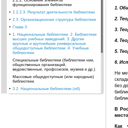
2.2.2. Основные элементы
функционирования библиотеки
1
. Об
•
2.2.2.3. Результат деятельности библиотеки
2. Т
•
2.3. Организационная структура библиотеки
•
Глава 3
3. Т
•
1. Национальные библиотеки. 2. Библиотеки
высших учеб­ных заведений. 3. Другие
4. Те
крупные и крупнейшие универсаль­ные
общедоступные библиотеки. 4. Учебные
5. Те
библиотеки.
Специальные библиотеки (библиотеки нии,
6. И
общественных организаций,
ведомственные, профсоюзов, музеев и др.).
Не ме
Массовые общедоступные (или народные)
склад
библиотеки.
без д
•
3.2. Национальные библиотеки (нб)
библи
3.2.1. Основные функции нб
библи
•
3.2.2. Виды нб
В Рос
•
3.3. Универсальные библиотеки (уб)
место
•
3.3.1.1. Универсальные научные библиотеки
(унб)
Как 