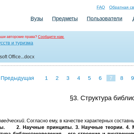
FAQ
Обратная св
Вузы
Предметы
Пользователи
аши авторские права?
Сообщите нам.
сств и туризма
ft Office..
.docx
 Предыдущая
1
2
3
4
5
6
7
8
9
16
17
18
19
20
21
§3. Структура библи
оведческий
. Согласно ему, в качестве характерных состав
ы. 2. Научные принципы. 3. Научные теории. 4. М
тура библиотековедения – его строение и внутренн