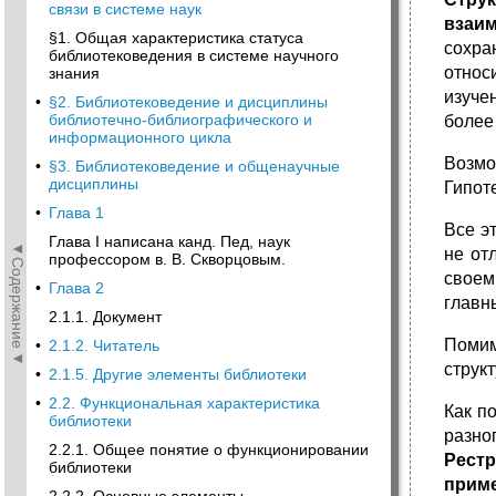
связи в системе наук
взаи
§1. Общая характеристика статуса
сохра
библиотековедения в системе научного
относ
знания
изуче
•
§2. Библиотековедение и дисциплины
библиотечно-библиографического и
более
информационного цикла
Возмо
•
§3. Библиотековедение и общенаучные
дисциплины
Гипот
•
Глава 1
Все э
Глава I написана канд. Пед, наук
◄Содержание◄
не от
профессором в. В. Скворцовым.
своем
•
Глава 2
главн
2.1.1. Документ
Помим
•
2.1.2. Читатель
струк
•
2.1.5. Другие элементы библиотеки
•
2.2. Функциональная характеристика
Как п
библиотеки
разно
2.2.1. Общее понятие о функционировании
Рест
библиотеки
приме