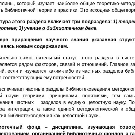
плины, который изучает наиболее общие теоретико-мето
ть библиотечной теории и практики. Это исходная общетеор
тура этого раздела включает три подраздела:
1) теоре
отеке; 3) учение
о библиотечном деле.
ере приращения научного знания указанная структу
лняясь новым содержанием.
ительно самостоятельный статус этого раздела в сист
еляется рядом факторов, связей и отношений. Главное зак
ый, если и изучается каким-либо из частных разделов библ
я соответствующих ему потребностей.
еспечивает частные разделы библиотековедения методоло
й науки теориями, принципами, понятиями, тем сам
жания частных разделов в единую целостную науку. По
ра интеграции, а также единой методологической и об
тия библиотековедения как целостной науки.
иотечный фонд – дисциплина, изучающая совок
ектованием, организацией библиотечных фондов, а та