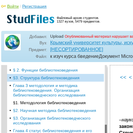
§1. Предыстория библиотековедения
Войти
/
Регистрация
(возникновение и развитие
библиотековедческой мысли, середина II
тысячелетия до н.Э. – XVIII в.)
Файловый архив студентов.
1327 вузов, 5479 предметов.
•
§2. Возникновение и становление
библиотековедения как научной и учебной
дисциплины (XIX в.)
Upload
Добавил:
Опубликованный материал нарушает в
•
§ 3. Развитие библиотековедения в XX в.
Крымский университет культуры, иску
Вуз:
[НЕСОРТИРОВАННОЕ]
Предмет:
•
Глава 2 сущность, функции и структура
современного библиотековедения
к изуч курса бведениеДокумент Microso
Файл:
§1. Сущность библиотековедения как науки
•
§ 2. Функции библиотековедения
<<
<
•
§3. Структура библиотековедения
•
Глава 3 методология и методика
библиотековедения. Организация
библиотековедческого исследования
§1. Методология библиотековедения
•
§2. Научная методика библиотековедения
•
§3. Организация библиотековедческого
–
наук
исследования
закон
•
Глава 4 статус библиотековедения и его
Струк