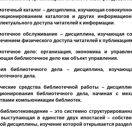
отечный каталог – дисциплина, изучающая совокупнос
нкционированием каталогов и других информационн
лектуального доступа читателей к информации
.
иотечное обслуживание – дисциплина, изучающая со
ечением физического доступа читателей к публикаци
иотечное дело: организация, экономика и управле
ющая библиотечное дело как объект управления.
рия библиотечного дела – дисциплина, изучающа
отечного дела.
ические средства библиотечной работы – дисципли
ционирования библиотечного дела, начиная с мех
твами компьюникации библиотек.
 библиотековедение – это системно структурирован
, выступающая в единстве двух ипостасей – собств
ой дисциплины, изучение которой открывается разде