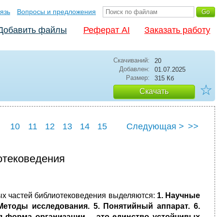
язь
Вопросы и предложения
Добавить файлы
Реферат AI
Заказать работу
Скачиваний:
20
Добавлен:
01.07.2025
Размер:
315 Кб
☆
Скачать
10
11
12
13
14
15
Следующая >
>>
22
23
24
25
отековедения
ных частей библиотековедения выделяются:
1. Научные
етоды исследования. 5. Понятийный аппарат. 6.
яя форма организации – это единство устойчивых