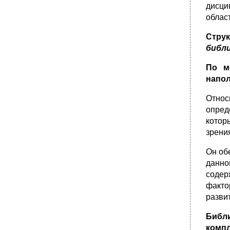
дисци
облас
Струк
библи
По м
напо
Относ
опред
котор
зрени
Он об
данно
содер
факто
разви
Библ
компл