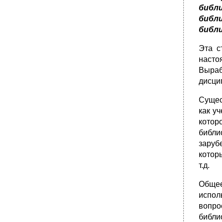
•
3.3.2. Универсальные массовые библиотеки
библ
(умб) . 3.3.2.1. Основные типологические
библ
черты
библ
•
3.3.2.2. Дифференциация и централизация
массовых би­блиотек
Эта с
насто
Выраб
дисци
Сущес
как у
котор
библи
заруб
котор
т.д.
Общее
испол
вопро
библи