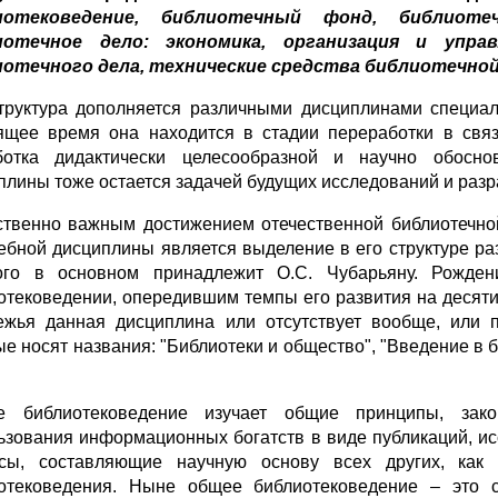
иотековедение, библиотечный фонд, библиоте
иотечное дело: экономика, организация и упра
иотечного дела, технические средства библиотечно
труктура дополняется различными дисциплинами специали
ящее время она находится в стадии переработки в свя
отка дидактически целесообразной и научно обосно
плины тоже остается задачей будущих исследований и разр
твенно важным достижением отечественной библиотечно
чебной дисциплины является выделение в его структуре ра
ого в основном принадлежит О.С. Чубарьяну. Рожд
отековедении, опередившим темпы его развития на десят
ежья данная дисциплина или отсутствует вообще, или 
ые носят названия: "Библиотеки и общество", "Введение в 
 библиотековедение изучает общие принципы, зако
ьзования информационных богатств в виде публикаций, ис
сы, составляющие научную основу всех других, как п
отековедения. Ныне общее библиотековедение – это с