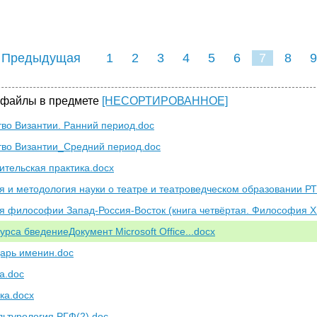
 Предыдущая
1
2
3
4
5
6
7
8
9
16
17
18
19
20
21
 файлы в предмете
[НЕСОРТИРОВАННОЕ]
тво Византии. Ранний период.doc
тво Византии_Средний период.doc
ительская практика.docx
я и методология науки о театре и театроведческом образовании Р
я философии Запад-Россия-Восток (книга четвёртая. Философия XX
курса бведениеДокумент Microsoft Office...docx
арь именин.doc
а.doc
ка.docx
льтурология РГФ(2).doc