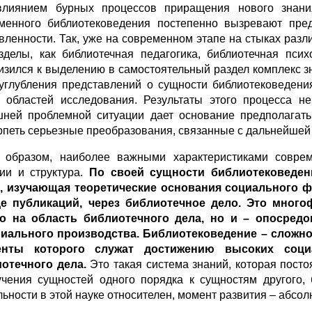
лиянием бурных процессов приращения нового знани
менного библиотековедения постепенно вызревают пре
вленности. Так, уже на современном этапе на стыках раз
зделы, как библиотечная педагогика, библиотечная псих
изился к выделению в самостоятельный раздел комплекс з
углубления представлений о сущности библиотековедени
 областей исследования. Результаты этого процесса н
ней проблемной ситуации дает основание предполагать,
рпеть серьезные преобразования, связанные с дальнейше
 образом, наиболее важными характеристиками соврем
ии и структура.
По своей сущности библиотековеден
, изучающая теоретические основания социального
е публикаций, через библиотечное дело. Это много
о на область библиотечного дела, но и – опосред
иального производства. Библиотековедение – сложно 
енты которого служат достижению высоких соц
отечного дела.
Это такая система знаний, которая посто
учения сущностей одного порядка к сущностям другого,
льности в этой науке относителен, момент развития – абсол