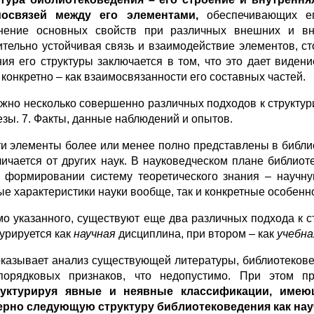
мосвязей между его элементами,
обеспечивающих ег
нение основных свойств при различных внешних и вну
ительно устойчивая связь и взаимодействие элементов, ст
ния его структуры заключается в том, что это дает видени
 конкретно – как взаимосвязанности его составных частей.
жно несколько совершенно различных подходов к структу
езы. 7. Факты, данные наблюдений и опытов.
ти элементы более или менее полно представлены в библи
личается от других наук. В науковедческом плане библио
 формировании систему теоретического знания – научну
ые характеристики науки вообще, так и конкретные особенн
о указанного, существуют еще два различных подхода к 
турируется как
научная
дисциплина, при втором – как
учебна
оказывает анализ существующей литературы, библиотекове
порядковых признаков, что недопустимо. При этом пре
руктурируя явные и неявные классификации, имею
рно следующую структуру библиотековедения как на