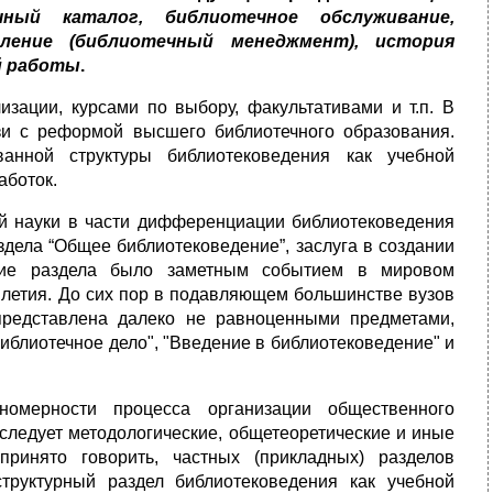
чный каталог, библиотечное обслуживание,
вление (библиотечный менеджмент), история
й работы
.
зации, курсами по выбору, факультативами и т.п. В
зи с реформой высшего библиотечного образования.
ванной структуры библиотековедения как учебной
аботок.
й науки в части дифференциации библиотековедения
здела “Общее библиотековедение”, заслуга в создании
ение раздела было заметным событием в мировом
илетия. До сих пор в подавляющем большинстве вузов
представлена далеко не равноценными предметами,
библиотечное дело", "Введение в библиотековедение" и
номерности процесса организации общественного
следует методологические, общетеоретические и иные
ринято говорить, частных (прикладных) разделов
труктурный раздел библиотековедения как учебной