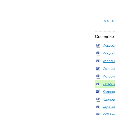
<<
<
Соседние
Искусс
Искусс
исполн
Истори
Истори
к изуч 
Календ
Карпов
керами
ККР Ку