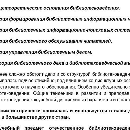
щетеоретические основания библиотековедения.
еория формирования библиотечных информационных м
еория библиотечных информационно-поисковых систе
ория библиотечного обслуживания читателей.
ория управления библиотечным делом.
стория библиотечного
дела и библиотековедческой м
нее сложно обстоит дело и со структурой библиотековеде
ывалась подчас стихийно, под влиянием конъюнктурных осо
остаточного научного обоснования. Особенно убедительно э
отековедение: Общие тенденции в развитии и преподава
отековедения как учебной дисциплины сохраняется и в нас
сии исторически сложилась и используется в наши 
 в большинстве других стран.
учебный предмет отечественное библиотековед