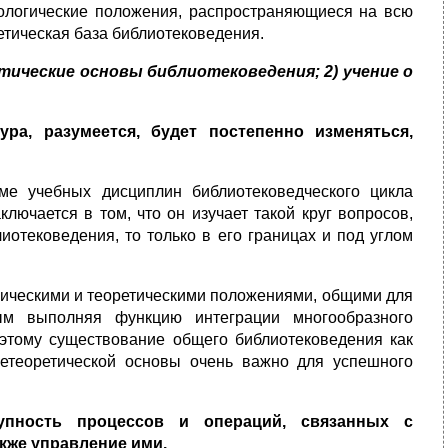
дологические положения, распространяющиеся на всю
етическая база библиотековедения.
тические основы библиотековедения; 2) учение о
ра, разумеется, будет постепенно изменяться,
еме учебных дисциплин библиотековедческого цикла
лючается в том, что он изучает такой круг вопросов,
иотековедения, то только в его границах и под углом
гическими и теоретическими положениями, общими для
ым выполняя функцию интеграции многообразного
этому существование общего библиотековедения как
щетеоретической основы очень важно для успешного
упность процессов и операций, связанных с
кже управление ими.