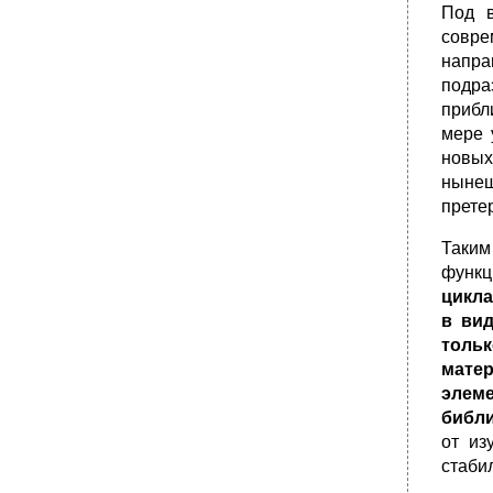
Под в
совре
напра
подра
прибл
мере 
новых
нынеш
прете
Таким
функц
цикла
в вид
тольк
матер
элем
библи
от из
стаби