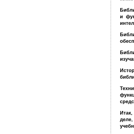
Библи
и фу
интел
Библ
обесп
Библ
изуча
Исто
библи
Техн
функ
средс
Итак,
деле
учебн