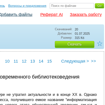
язь
Вопросы и предложения
Добавить файлы
Реферат AI
Заказать работу
Скачиваний:
20
Добавлен:
01.07.2025
Размер:
315 Кб
☆
Скачать
10
11
12
13
14
15
Следующая >
>>
22
23
24
25
 современного библиотековедения
уре не утратил актуальности и в конце XX в. Однако
цесса, получившего емкое название “информатизация
но нового этапа общественной эволюции, смысл и