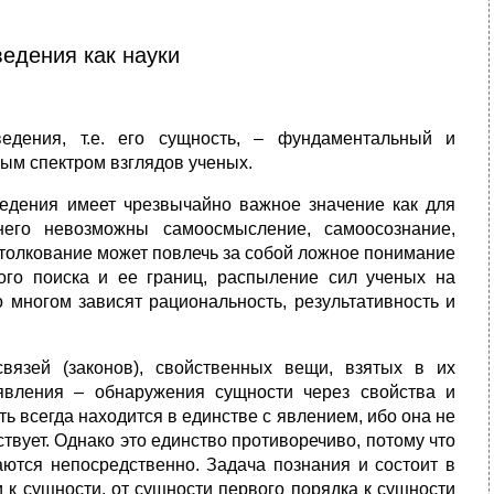
едения как науки
едения, т.е. его сущность, – фундаментальный и
ым спектром взглядов ученых.
едения имеет чрезвычайно важное значение как для
него невозможны самоосмысление, самоосознание,
 толкование может повлечь за собой ложное понимание
ного поиска и ее границ, распыление сил ученых на
 многом зависят рациональность, результативность и
вязей (законов), свойственных вещи, взятых в их
 явления – обнаружения сущности через свойства и
 всегда находится в единстве с явлением, ибо она не
ствует. Однако это единство противоречиво, потому что
ются непосредственно. Задача познания и состоит в
 к сущности, от сущности первого порядка к сущности