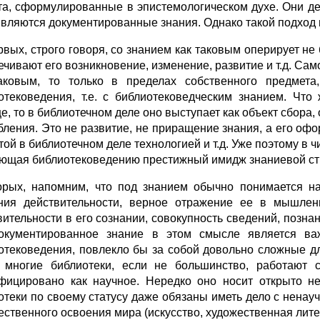
та, сформулированные в эпистемологическом духе. Они де
являются документированные знания. Однако такой подход п
рвых, строго говоря, со знанием как таковым оперирует не
ечивают его возникновение, изменение, развитие и т.д. Сам
аковым, то только в пределах собственного предмета
отековедения, т.е. с библиотековедческим знанием. Что
е, то в библиотечном деле оно выступает как объект сбора,
бления. Это не развитие, не приращение знания, а его офо
той в библиотечном деле технологией и т.д. Уже поэтому в 
ющая библиотековедению престижный имидж знаниевой стр
орых, напомним, что под знанием обычно понимается нау
ния действительности, верное отражение ее в мышлени
вительности в его сознании, совокупность сведений, познан
окументированное знание в этом смысле является ва
отековедения, повлекло бы за собой довольно сложные дл
 многие библиотеки, если не большинство, работают 
фицировано как научное. Нередко оно носит открыто не
отеки по своему статусу даже обязаны иметь дело с ненау
ественного освоения мира (искусство, художественная литера