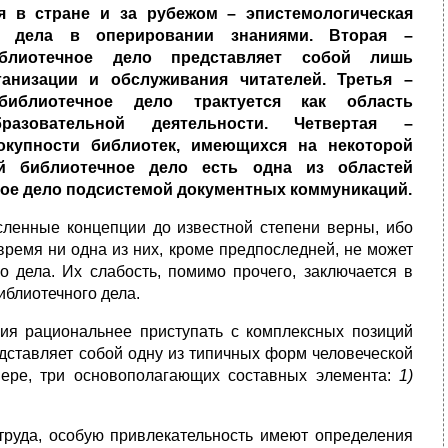
я в стране и за рубежом – эпистемологическая
ого дела в оперировании знаниями.
Вторая –
блиотечное
дело представляет собой лишь
анизации и обслуживания читателей. Третья –
 библиотечное дело трактуется как область
бразовательной деятельности. Четвертая –
окупности библиотек, имеющихся на некоторой
й библиотечное дело есть одна из областей
ое дело подсистемой документных коммуникаций.
исленные концепции до известной степени верны, ибо
время ни одна из них, кроме предпоследней, не может
о дела. Их слабость, помимо прочего, заключается в
иблиотечного дела.
ия рациональнее приступать с комплексных позиций
едставляет собой одну из типичных форм человеческой
мере, три основополагающих составных элемента:
1)
труда, особую привлекательность имеют определения