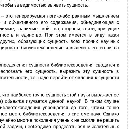
, чтобы за видимостью выявить сущность.
 – это генерируемая логико-абстрактным мышлением
о и объективного его содержания, объединяющая с
имые, значимые свойства, стороны, связи, присущие
тность и единство. При этом имеется в виду такая
 других, образующих сущность всех прочих научных
ировать библиотековедение и выделить его из числа
определения сущности библиотековедения сводится к
аспознать его сущность, выразить эту сущность в
ительности, т.е. надо перейти от явления к сущности
 что наиболее точно сущность этой науки выражает ее
ез)
объекта
изучается данной наукой. В таком случае
блиотековедения упрощается до того, чтобы точно
ьное место библиотековедения в системе наук. Однако
лучайно многие поколения ученых не смогли ее решить
ной задачи, необходимо проделать ряд мыслительных