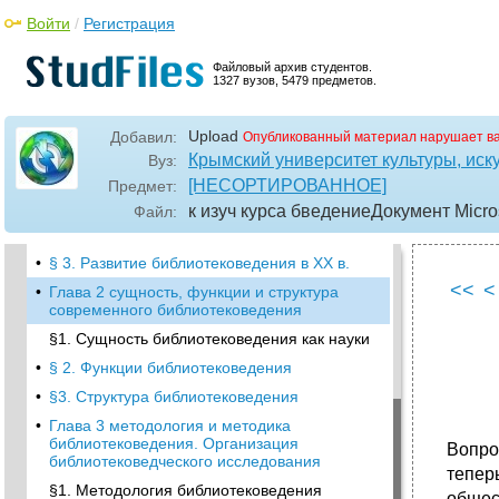
•
Раздел I теоретические основы
Войти
/
Регистрация
библиотековедения
•
Глава 1 основные этапы развития
Файловый архив студентов.
1327 вузов, 5479 предметов.
библиотековедения
§1. Предыстория библиотековедения
(возникновение и развитие
Upload
Добавил:
Опубликованный материал нарушает в
библиотековедческой мысли, середина II
Крымский университет культуры, иску
Вуз:
тысячелетия до н.Э. – XVIII в.)
[НЕСОРТИРОВАННОЕ]
Предмет:
•
§2. Возникновение и становление
к изуч курса бведениеДокумент Microso
Файл:
библиотековедения как научной и учебной
дисциплины (XIX в.)
•
§ 3. Развитие библиотековедения в XX в.
<<
<
•
Глава 2 сущность, функции и структура
современного библиотековедения
§1. Сущность библиотековедения как науки
•
§ 2. Функции библиотековедения
•
§3. Структура библиотековедения
•
Глава 3 методология и методика
библиотековедения. Организация
Вопро
библиотековедческого исследования
тепер
§1. Методология библиотековедения
общес