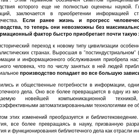
дствия которого еще не полностью оценены наукой. Г
аций, заключается в приобретении информацией ст
ечества.
Если ранее жизнь и прогресс человече
водства, то теперь они невозможны без максимальн
мационный фактор быстро приобретает почти такую ж
исторический переход к новому типу цивилизации особен
алистических странах. Выросшая в "постиндустриальном" 
мации и информационного обслуживания приобрела наст
ьного человека, что по числу занятых в ней людей приб
иальное
производство попадает во все большую завис
ились и общественные потребности в информации, одни
отечного дела. Оно все более превращается в одну из 
щаемую новейшей компьюникационной техникой
оэффективными автоматизированными технологиями ее обр
том этих изменений преобразуется и библиотековедение
тия, все более превращаясь в науку, призванную разр
тия и функционирования библиотечного дела как отрасли и