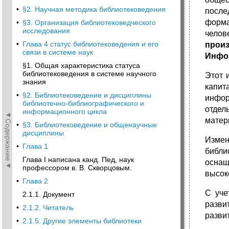
•
§2. Научная методика библиотековедения
после
форм
•
§3. Организация библиотековедческого
исследования
челов
•
Глава 4 статус библиотековедения и его
произ
связи в системе наук
Инфор
§1. Общая характеристика статуса
библиотековедения в системе научного
Этот 
знания
капит
•
§2. Библиотековедение и дисциплины
инфор
библиотечно-библиографического и
отдел
информационного цикла
◄Содержание◄
матер
•
§3. Библиотековедение и общенаучные
дисциплины
Измен
•
Глава 1
библи
Глава I написана канд. Пед, наук
осна
профессором в. В. Скворцовым.
высок
•
Глава 2
С уче
2.1.1. Документ
разви
•
2.1.2. Читатель
разви
•
2.1.5. Другие элементы библиотеки