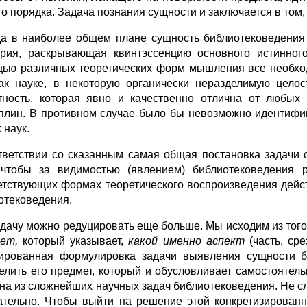
го порядка. Задача познания сущности и заключается в том
а в наиболее общем плане сущность библиотековедения
ория, раскрывающая квинтэссенцию основного истинног
ью различных теоретических форм мышления все необход
ак науке, в некоторую органически неразделимую целос
тность, которая явно и качественно отлична от любых
плин. В противном случае было бы невозможно идентифиц
 наук.
тветствии со сказанным самая общая постановка задачи 
 чтобы за видимостью (явлением) библиотековедения р
етствующих формах теоретического воспроизведения действ
отековедения.
адачу можно редуцировать еще больше. Мы исходим из того,
ет,
который указывает,
какой именно аспект
(часть, ср
ированная формулировка задачи выявления сущности би
елить его предмет, который и обусловливает самостоятел
дна из сложнейших научных задач библиотековедения. Не с
ательно. Чтобы выйти на решение этой конкретизирован