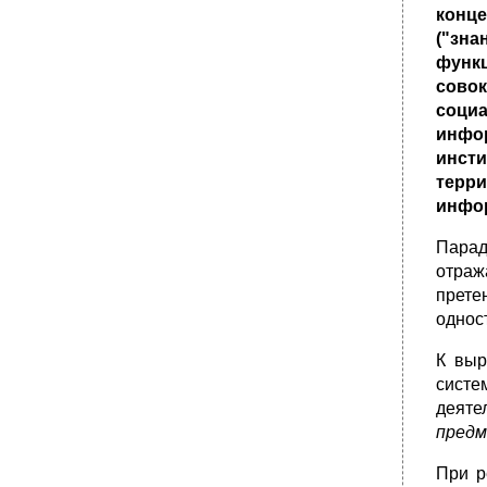
конц
("зн
функ
сово
соци
инфо
инст
терр
инфор
Парад
отраж
прете
однос
К выр
систе
деяте
предм
При р