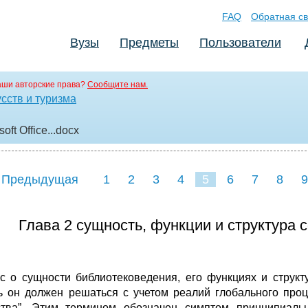
FAQ
Обратная св
Вузы
Предметы
Пользователи
аши авторские права?
Сообщите нам.
сств и туризма
ft Office..
.docx
 Предыдущая
1
2
3
4
5
6
7
8
9
16
17
18
19
20
21
Глава 2 сущность, функции и структура
с о сущности библиотековедения, его функциях и структ
ь он должен решаться с учетом реалий глобального про
тва”. Этим термином обозначен симптом принципиаль