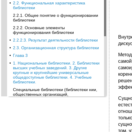
•
2.2. Функциональная характеристика
библиотеки
2.2.1. Общее понятие о функционировании
библиотеки
2.2.2. Основные элементы
функционирования библиотеки
Внутр
•
2.2.2.3. Результат деятельности библиотеки
диску
•
2.3. Организационная структура библиотеки
Метод
•
Глава 3
самой
•
1. Национальные библиотеки. 2. Библиотеки
самои
высших учеб­ных заведений. 3. Другие
крупные и крупнейшие универсаль­ные
корен
общедоступные библиотеки. 4. Учебные
решен
библиотеки.
эффек
Специальные библиотеки (библиотеки нии,
общественных организаций,
Сущно
ведомственные, профсоюзов, музеев и др.).
естес
Массовые общедоступные (или народные)
отнош
библиотеки.
тольк
•
3.2. Национальные библиотеки (нб)
сущно
3.2.1. Основные функции нб
том, 