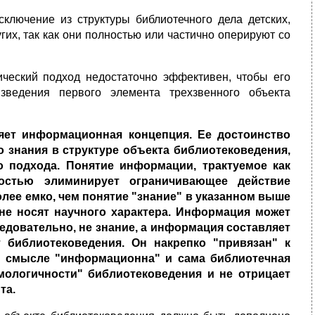
ключение из структуры библиотечного дела детских,
гих, так как они полностью или частично оперируют со
ический подход недостаточно эффективен, чтобы его
зведения первого элемента трехзвенного объекта
яет информационная концепция. Ее достоинство
го знания в структуре объекта библиотековедения,
о подхода. Понятие информации, трактуемое как
ностью элиминирует ограничивающее действие
лее емко, чем понятие "знание" в указанном выше
 не носят научного характера. Информация может
ледовательно, не знание, а информация составляет
 библиотековедения. Он накрепко "привязан" к
м смысле "информационна" и сама библиотечная
емологичности" библиотековедения и не отрицает
та.