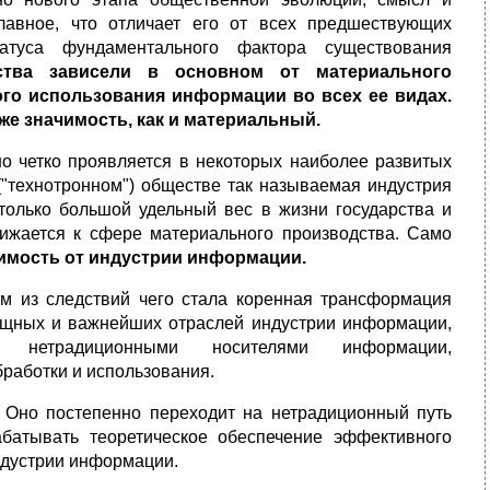
лавное, что отличает его от всех предшествующих
атуса фундаментального фактора существования
ства зависели в основном от материального
ого использования информации во всех ее видах.
е значимость, как и материальный.
но четко проявляется в некоторых наиболее развитых
("технотронном") обществе так называемая индустрия
олько большой удельный вес в жизни государства и
лижается к сфере материального производства. Само
имость от индустрии
информации.
м из следствий чего стала коренная трансформация
мощных и важнейших отраслей индустрии информации,
, нетрадиционными носителями информации,
аботки и использования.
. Оно постепенно переходит на нетрадиционный путь
абатывать теоретическое обеспечение эффективного
ндустрии информации.