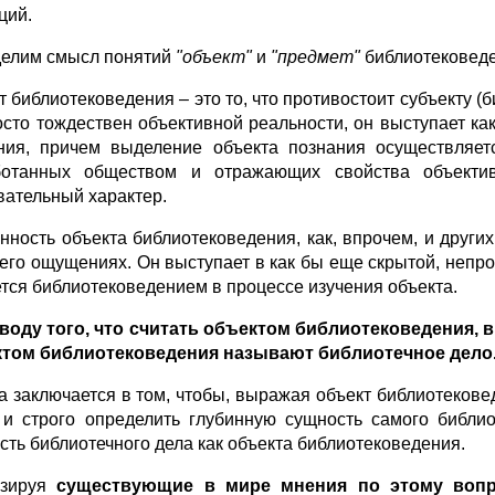
ций.
елим смысл понятий
"объект"
и
"предмет"
библиотековеде
т библиотековедения – это то, что противостоит субъекту (
осто тождествен объективной реальности, он выступает как
ния, причем выделение объекта познания осуществляет
отанных обществом и отражающих свойства объектив
вательный характер.
нность объекта библиотековедения, как, впрочем, и других
 его ощущениях. Он выступает в как бы еще скрытой, неп
тся библиотековедением в процессе изучения объекта.
воду того, что считать объектом библиотековедения, 
ктом библиотековедения
называют библиотечное дело
а заключается в том, чтобы, выражая объект библиотекове
 и строго определить глубинную сущность самого библио
сть библиотечного дела как объекта библиотековедения.
изируя
существующие в мире мнения по этому вопр