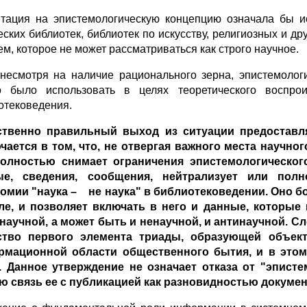
тация на эпистемологическую концепцию означала бы ис
ских библиотек, библиотек по искусству, религиозных и дру
ем, которое не может рассматриваться как строго научное.
 несмотря на наличие рационального зерна, эпистемолог
 было использовать в целях теоретического воспрои
отековедения.
ственно правильный выход из ситуации предоставл
чается в том, что, не отвергая важного места научно
олностью снимает ограничения эпистемологическог
ые, сведения, сообщения, нейтрализует или пол
омии "наука – не наука" в библиотековедении. Оно бо
е, и позволяет включать в него и данные, которые
научной, а может быть и ненаучной, и антинаучной. С
ство первого элемента триады, образующей объект
рмационной области общественного бытия, и в это
. Данное утверждение не означает отказа от "эпист
ю связь ее с публикацией как разновидностью докумен