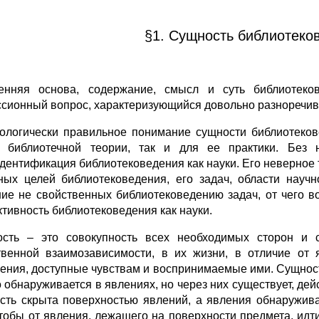
§1. Сущность библиотеков
енняя основа, содержание, смысл и суть библиотеков
ссионный вопрос, характеризующийся довольно разноречив
ологически правильное понимание сущности библиотеков
 библиотечной теории, так и для ее практики. Без 
дентификация библиотековедения как науки. Его неверное
ных целей библиотековедения, его задач, области науч
ие не свойственных библиотековедению задач, от чего во
тивность библиотековедения как науки.
сть – это совокупность всех необходимых сторон и с
твенной взаимозависимости, в их жизни, в отличие от
ения, доступные чувствам и воспринимаемые ими. Сущность
о обнаруживается в явлениях, но через них существует, дей
сть скрыта поверхностью явлений, а явления обнаружива
чтобы от явления, лежащего на поверхности предмета, идти