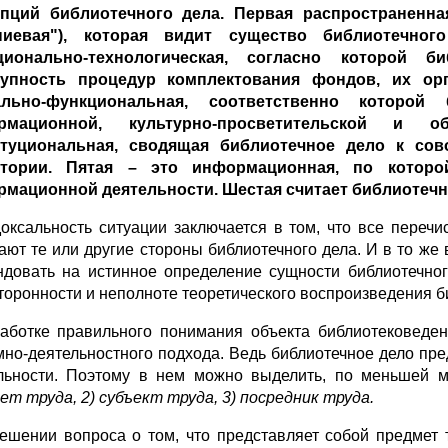
епций библиотечного дела. Первая распространенна
аниевая"), которая видит существо библиотечн
ционально-технологическая, согласно которой би
купность процедур комплектования фондов, их орг
ально-функциональная, соответственно которой
рмационной, культурно-просветительской и о
итуциональная, сводящая библиотечное дело к сов
итории. Пятая – это информационная, по которо
мационной деятельности. Шестая считает библиотечн
оксальность ситуации заключается в том, что все переч
ают те или другие стороны библиотечного дела. И в то же 
ндовать на истинное определение сущности библиотечног
торонности и неполноте теоретического воспроизведения б
аботке правильного понимания объекта библиотековеден
мно-деятельностного подхода. Ведь библиотечное дело пр
льности. Поэтому в нем можно выделить, по меньшей 
ет труда, 2) субъект труда, 3) посредник труда.
ешении вопроса о том, что представляет собой предмет 