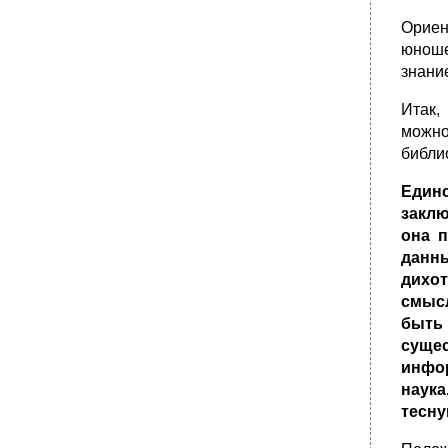
Ориен
юноше
знани
Итак,
можно
библи
Един
заклю
она п
данн
дихот
смысл
быть 
суще
инфо
наука
тесну