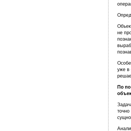
опера
Опред
Объек
не пр
позна
выраб
позна
Особе
уже в
решае
По по
объе
Задач
точно
сущно
Анал