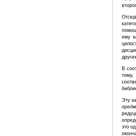
•
3.2.2. Виды нб
второ
•
3.3. Универсальные библиотеки (уб)
Отсюд
•
3.3.1.1. Универсальные научные библиотеки
(унб)
катег
помощ
•
3.3.2. Универсальные массовые библиотеки
(умб) . 3.3.2.1. Основные типологические
ему к
черты
целос
•
3.3.2.2. Дифференциация и централизация
дисци
массовых би­блиотек
других
В соо
тому,
соотв
библи
Эту з
предм
редуц
опред
это о
оконч