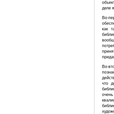
объек
деле 
Во-пе
обесп
как т
библи
вообщ
потре
приня
прида
Во-вт
позна
дейст
что д
библи
очень
квали
библи
худож