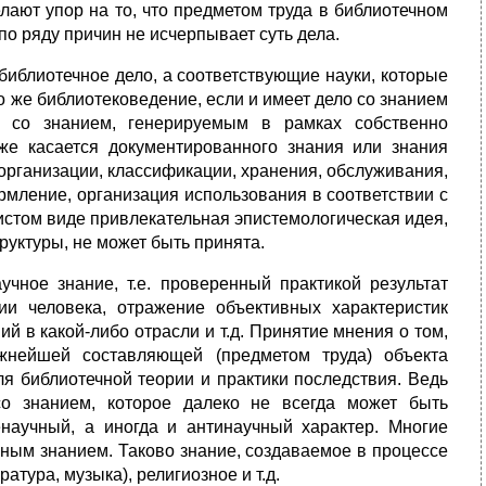
лают упор на то, что предметом труда в библиотечном
о ряду причин не исчерпывает суть дела.
 библиотечное дело, а соответствующие науки, которые
о же библиотековедение, если и имеет дело со знанием
, со знанием, генерируемым в рамках собственно
 же касается документированного знания или знания
 организации, классификации, хранения, обслуживания,
рмление, организация использования в соответствии с
чистом виде привлекательная эпистемологическая идея,
уктуры, не может быть принята.
чное знание, т.е. проверенный практикой результат
и человека, отражение объективных характеристик
ий в какой-либо отрасли и т.д. Принятие мнения о том,
жнейшей составляющей (предметом труда) объекта
я библиотечной теории и практики последствия. Ведь
со знанием, которое далеко не всегда может быть
научный, а иногда и антинаучный характер. Многие
чным знанием. Таково знание, создаваемое в процессе
тура, музыка), религиозное и т.д.