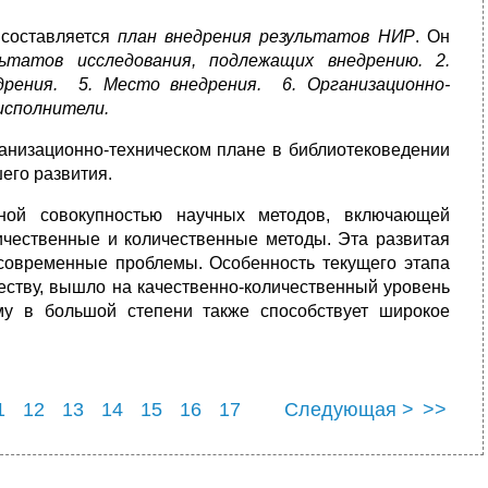
 составляется
план внедрения результатов НИР
. Он
льтатов исследования, подлежащих внедрению. 2.
едрения. 5. Место внедрения. 6. Организационно-
исполнители.
ганизационно-техническом плане в библиотековедении
его развития.
жной совокупностью научных методов, включающей
ичественные и количественные методы. Эта развитая
 современные проблемы. Особенность текущего этапа
ществу, вышло на качественно-количественный уровень
му в большой степени также способствует широкое
1
12
13
14
15
16
17
Следующая >
>>
23
24
25