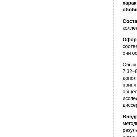
харак
обобщ
Сост
колле
Офор
соотв
они о
Обычн
7.32–
допол
приня
общес
иссле
диссер
Внед
метод
резул
помог