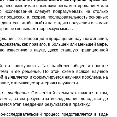
сли, несовместимая с жестким регламентированием или
о исследования следует подразумевать не столько
х процессах, а, скорее, последовательность основных
ледователь, чтобы выйти на стадию получения искомых
торая не сковывает творческую мысль.
ования, т.е. генерации и приращения научного знания,
едователь, как правило, в большей или меньшей мере,
шо известную в науке, даже ставшую традиционной
й эта совокупность. Так, наиболее общее и простое
лема
и
ее решение
. По этой схеме всякое научное
вой выявляется и формулируется научная проблема, на
нание, отвечающее критериям научности.
и – внедрение
. Смысл этой схемы заключается в том,
блемы, затем результаты исследования доводятся до
ается этап внедрения результатов в практику.
о-исследовательский процесс представляется в виде