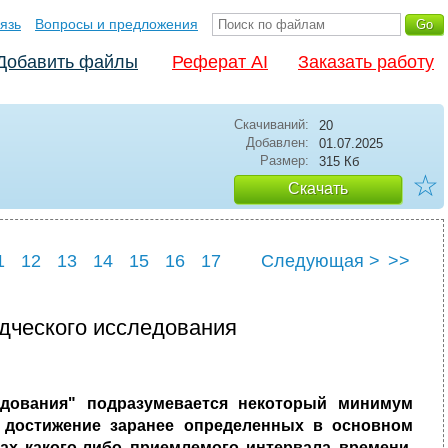
язь
Вопросы и предложения
Добавить файлы
Реферат AI
Заказать работу
Скачиваний:
20
Добавлен:
01.07.2025
Размер:
315 Кб
☆
Скачать
1
12
13
14
15
16
17
Следующая >
>>
23
24
25
дческого исследования
едования" подразумевается некоторый минимум
а достижение заранее определенных в основном
лах какого-либо приемлемого интервала времени
.