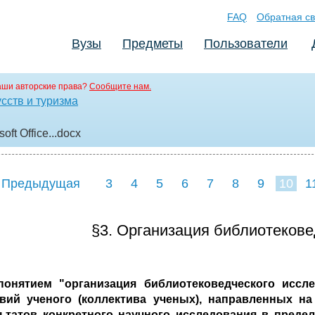
FAQ
Обратная св
Вузы
Предметы
Пользователи
аши авторские права?
Сообщите нам.
сств и туризма
ft Office..
.docx
 Предыдущая
3
4
5
6
7
8
9
10
1
18
19
20
21
22
§3. Организация библиотекове
понятием "организация библиотековедческого иссл
твий ученого (коллектива ученых), направленных н
ьтатов конкретного научного исследования в преде