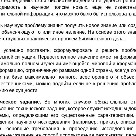
отековедению. Если библиотековедению не удается решит
одимость в научном поиске новых, еще не известных
нительной информации, что можно было бы использовать д
ь научную проблему значит получить новое знание или созд
, объясняющую то или иное явление. На основе этого з
етствующих практических проблем библиотечного дела.
 успешно поставить, сформулировать и решить пробле
емной ситуации. Первостепенное значение имеет информа
симально полном изучении имеющейся мировой информац
формацию, ограниченную рамками одной страны, всегда со
о на базе максимально полного, всестороннего и объект
ественниками, можно подойти если не к решению пробле
нию ее сущности.
ческое задание.
Во многих случаях обязательным эта
вление технического задания, которое служит исходным док
емы, определяющим его существенные характеристики.
дения научного исследования (например, приказ), описа
в, основные требования к проведению исследования 
етные указания на способ использования результатов, пер