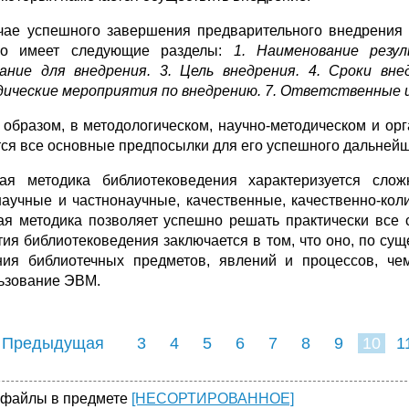
чае успешного завершения предварительного внедрения
но имеет следующие разделы:
1. Наименование резу
ание для внедрения. 3. Цель внедрения. 4. Сроки вн
ические мероприятия по внедрению. 7. Ответственные 
 образом, в методологическом, научно-методическом и ор
ся все основные предпосылки для его успешного дальнейш
ая методика библиотековедения характеризуется сло
аучные и частнонаучные, качественные, качественно-кол
ая методика позволяет успешно решать практически все
тия библиотековедения заключается в том, что оно, по су
ния библиотечных предметов, явлений и процессов, че
ьзование ЭВМ.
 Предыдущая
3
4
5
6
7
8
9
10
1
18
19
20
21
22
 файлы в предмете
[НЕСОРТИРОВАННОЕ]