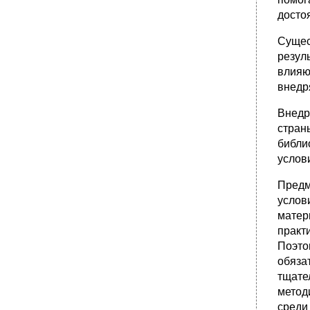
досто
Сущес
резул
влияю
внедр
Внедр
стран
библи
услов
Предм
услов
матер
практ
Поэто
обяза
тщате
метод
среди