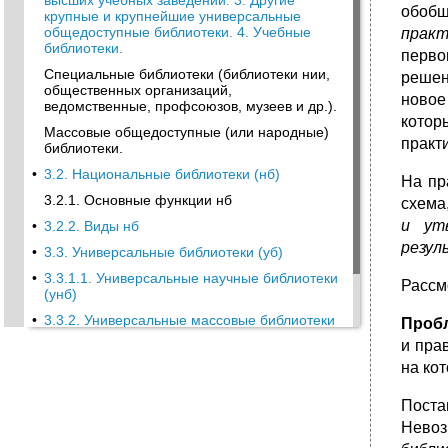
высших учеб­ных заведений. 3. Другие
обобщ
крупные и крупнейшие универсаль­ные
общедоступные библиотеки. 4. Учебные
практ
библиотеки.
перво
Специальные библиотеки (библиотеки нии,
решен
общественных организаций,
новое
ведомственные, профсоюзов, музеев и др.).
котор
Массовые общедоступные (или народные)
практ
библиотеки.
•
3.2. Национальные библиотеки (нб)
На пр
3.2.1. Основные функции нб
схема
и ут
•
3.2.2. Виды нб
резул
•
3.3. Универсальные библиотеки (уб)
•
3.3.1.1. Универсальные научные библиотеки
Рассм
(унб)
•
3.3.2. Универсальные массовые библиотеки
Проб
(умб) . 3.3.2.1. Основные типологические
и пра
черты
на ко
•
3.3.2.2. Дифференциация и централизация
массовых би­блиотек
Поста
Невоз