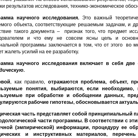
ки результатов исследования, технико-экономическое обосн
рамма научного исследования.
Это важный теоретичес
емого объекта, соответствующие решаемым задачам, и др
ствие такого документа – признак того, что предмет ис
дователем и что ему не совсем ясны цель и основн
нальной программы заключается в том, что от этого во м
т жалеть усилий на ее разработку.
рамма научного исследования включает в себя две 
дическую
.
рвой
, как правило,
отражаются проблема, объект, пр
ьзуемые понятия, выбираются, если необходимо, и
льзуемые при обработке и обобщении данных, пред
лируются рабочие гипотезы, обосновывается актуальн
ическая часть
представляет собой принципиальный п
одологической части программы. В соответствии с эти
чной (эмпирической) информации, процедуру ее обр
дических и инструктивных материалов, перечень 