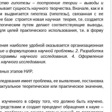
ьство гипотезы – построение теории – выводы и
рывает сущность научного творчества. Вначале, как и в
 выдвигается гипотеза (гипотезы), связанная с ее
е базе строится новая научная теория, т.е. создается
 логическим путем делают соответствующие выводы,
я целей практического использования, т.е. в форму
дения наиболее удобной оказывается организационная
ние и формулировка научной проблемы. 2. Разработка
ограммы научного исследования. 4. Оформление
 научного исследования.
вных этапов НИР.
ледования имеет проблема, ее выявление, постановка
ктуальное теоретическое или практическое значение,
ученного в сферу того, что должно быть изучено.
едствами и создает прецедент обращения к науке –