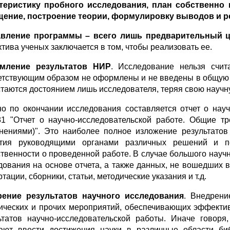
теристику пробного исследования, план собственно
ение, построение теории, формулировку выводов и ре
авление программы – всего лишь предварительный ц
ктива ученых заключается в том, чтобы реализовать ее.
мление результатов НИР
. Исследование нельзя счи
етствующим образом не оформлены и не введены в общую с
стаются достоянием лишь исследователя, теряя свою научн
о по окончании исследования составляется отчет о науч
81 "Отчет о научно-исследовательской работе. Общие 
нениями)". Это наиболее полное изложение результато
тия руководящими органами различных решений и п
твенности о проведенной работе. В случае большого науч
дования на основе отчета, а также данных, не вошедших 
тации, сборники, статьи, методические указания и т.д.
рение результатов научного исследования
. Внедрени
ических и прочих мероприятий, обеспечивающих эффектив
ьтатов научно-исследовательской работы. Иначе говоря
ают ввести достижения науки в различные области биб