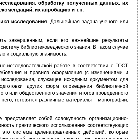
 исследования, обработку полученных данных, их
комендаций, их апробацию и т.п
.
икл исследования
. Дальнейшая задача ученого или
тать завершенным, если его важнейшие результаты
истему библиотековедческого знания. В таком случае
ую и социальную значимость.
но-исследовательской работе в соответствии с ГОСТ
требования и правила оформления (с изменениями и
в исследования, служащее исходным документом для
одготовки других форм оповещения библиотечной
ного или общественного значения итогов проведенного
в него, готовятся различные материалы – монографии,
е представляет собой совокупность организационно-
ность практического использования соответствующих
, это система целенаправленных действий, которые
лиотечной деятельности, сделать их повседневным