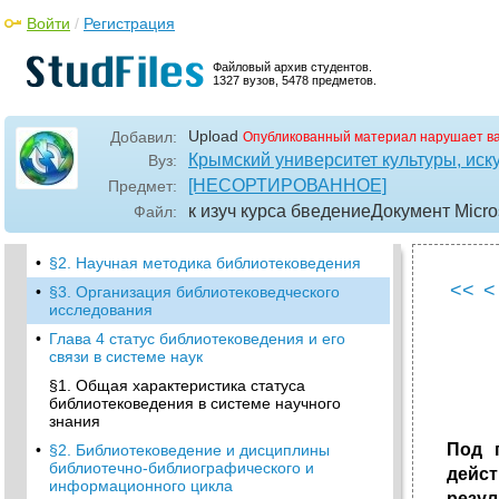
•
§ 3. Развитие библиотековедения в XX в.
Войти
/
Регистрация
•
Глава 2 сущность, функции и структура
современного библиотековедения
Файловый архив студентов.
§1. Сущность библиотековедения как науки
1327 вузов, 5478 предметов.
•
§ 2. Функции библиотековедения
Upload
Добавил:
Опубликованный материал нарушает в
•
§3. Структура библиотековедения
Крымский университет культуры, иску
Вуз:
•
Глава 3 методология и методика
[НЕСОРТИРОВАННОЕ]
Предмет:
библиотековедения. Организация
библиотековедческого исследования
к изуч курса бведениеДокумент Microso
Файл:
§1. Методология библиотековедения
•
§2. Научная методика библиотековедения
<<
<
•
§3. Организация библиотековедческого
исследования
•
Глава 4 статус библиотековедения и его
связи в системе наук
§1. Общая характеристика статуса
библиотековедения в системе научного
знания
Под 
•
§2. Библиотековедение и дисциплины
библиотечно-библиографического и
дейс
информационного цикла
резул