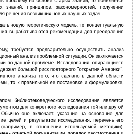
ь проблему на основе старых знаний, то появляется
 знаний, принципов, закономерностей, получении
ля решения возникших новых научных задач.
ать новую теоретическую модель, т.е. концептуальную
нания вырабатываются рекомендации для преодоления
му, требуется предварительно осуществить анализ
ционный анализ проблемной ситуации. Он заключается
ии по данной проблеме. Исследования, опирающиеся
держат большой риск повторного "открытия Америки".
ивного анализа того, что сделано в данной области
мы, то к правильной ее постановке и формулировке,
пом библиотековедческого исследования является
ументом для конкретного исследования той или другой
 Обычно оно включает: указание на основание для
ние целей и результатов исследования, перечень его
(например, в отношении используемой методики),
ечень отчетной документации, порядок рассмотрения и