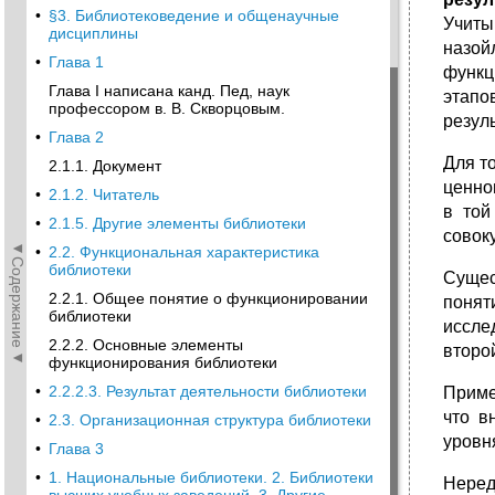
•
§3. Библиотековедение и общенаучные
Учиты
дисциплины
назой
•
Глава 1
функц
Глава I написана канд. Пед, наук
этапо
профессором в. В. Скворцовым.
резул
•
Глава 2
Для т
2.1.1. Документ
ценно
•
2.1.2. Читатель
в той
•
2.1.5. Другие элементы библиотеки
совок
◄Содержание◄
•
2.2. Функциональная характеристика
библиотеки
Сущес
2.2.1. Общее понятие о функционировании
понят
библиотеки
иссле
2.2.2. Основные элементы
второ
функционирования библиотеки
•
2.2.2.3. Результат деятельности библиотеки
Приме
что в
•
2.3. Организационная структура библиотеки
уровн
•
Глава 3
•
1. Национальные библиотеки. 2. Библиотеки
Неред