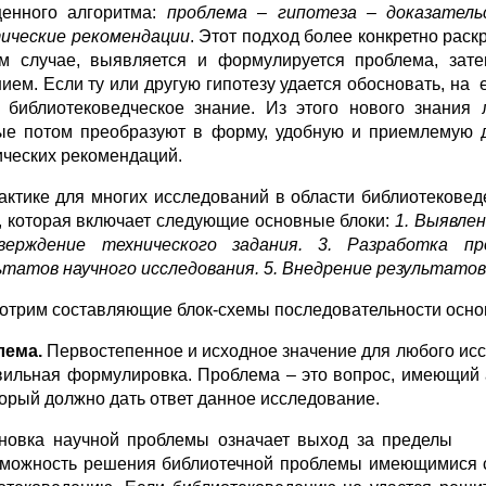
енного алгоритма:
проблема – гипотеза – доказател
ические рекомендации
. Этот подход более конкретно раск
м случае, выявляется и формулируется проблема, затем
ием. Если ту или другую гипотезу удается обосновать, на е
 библиотековедческое знание. Из этого нового знания
ые потом преобразуют в форму, удобную и приемлемую дл
ических рекомендаций.
актике для многих исследований в области библиотекове
, которая включает следующие основные блоки:
1. Выявле
верждение технического задания. 3. Разработка пр
ьтатов научного исследования. 5. Внедрение результатов
отрим составляющие блок-схемы последовательности осно
лема.
Первостепенное и исходное значение для любого исс
вильная формулировка. Проблема – это вопрос, имеющий а
торый должно дать ответ данное исследование.
новка научной проблемы означает выход за пределы из
можность решения библиотечной проблемы имеющимися ср