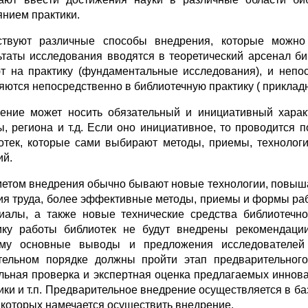
янием практики.
твуют различные способы внедрения, которые можно 
ьтаты исследования вводятся в теоретический арсенал би
т на практику (фундаментальные исследования), и непо
яются непосредственно в библиотечную практику ( приклад
ение может носить обязательный и инициативный харак
ы, региона и т.д. Если оно инициативное, то проводится
отек, которые сами выбирают методы, приемы, технологи
ий.
етом внедрения обычно бывают новые технологии, повыш
ия труда, более эффективные методы, приемы и формы ра
иалы, а также новые технические средства библиотечно
ику работы библиотек не будут внедрены рекомендац
му основные выводы и предложения исследователей
тельном порядке должны пройти этап предварительного
льная проверка и экспертная оценка предлагаемых иннов
ики и т.п. Предварительное внедрение осуществляется в баз
 которых намечается осуществить внедрение.