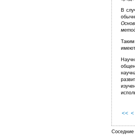
В слу
обыч
Основ
метод
Таким
имеют
Научн
общен
научн
разви
изуче
испол
<<
<
Соседние