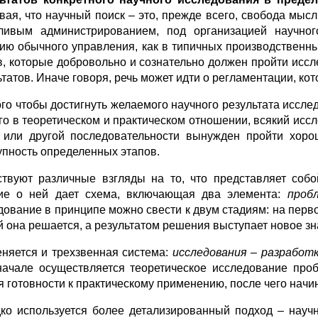
вая, что научный поиск – это, прежде всего, свобода мы
ливым администрированием, под организацией научног
ию обычного управления, как в типичных производственны
в, которые добровольно и сознательно должен пройти исс
ьтатов. Иначе говоря, речь может идти о регламентации, ко
ого чтобы достигнуть желаемого научного результата исслед
го в теоретическом и практическом отношении, всякий иссл
 или другой последовательности вынужден пройти хоро
упность определенных этапов.
твуют различные взгляды на то, что представляет собо
ие о ней дает схема, включающая два элемента:
проб
дование в принципе можно свести к двум стадиям: на пер
й она решается, а результатом решения выступает новое з
няется и трехзвенная система:
исследования – разработк
начале осуществляется теоретическое исследование про
я готовности к практическому применению, после чего начин
ко используется более детализированный подход – научн