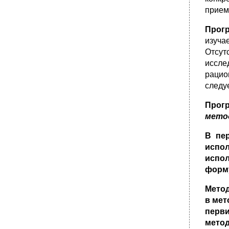
прием
Прог
изуча
Отсут
иссле
рацио
следуе
Прог
мето
В пе
испол
испо
форму
Метод
в мет
перви
мето