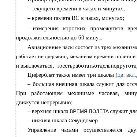
текущего времени в часах и минутах;
–
времени полета ВС в часах, минутах;
–
измерения коротких промежутков вре
–
продолжительностью до 60 минут.
Авиационные часы состоят из трех механизм
работает непрерывно, механизм времени полета и
и
выключаться, тоестьработатьотдельнодругот
Циферблат также имеет три шкалы
(цв. вкл.
большая внешняя шкала служит для отсч
–
При работающем механизме часовая, мину
движутся непрерывно;
верхняя шкала
служит для
–
ВРЕМЯ ПОЛЕТА
нижняя шкала
.
–
Секундомер
Управление часами осуществляется дв