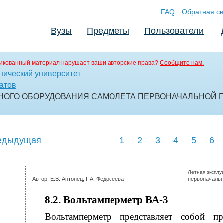
FAQ
Обратная св
Вузы
Предметы
Пользователи
икованный материал нарушает ваши авторские права?
Сообщите нам.
нический университет
атов
НОГО ОБОРУДОВАНИЯ САМОЛЕТА ПЕРВОНАЧАЛЬНОЙ 
едыдущая
1
2
3
4
5
6
Летная эксплу
Автор: Е.В. Антонец, Г.А. Федосеева
первоначальн
8.2. Вольтамперметр ВА-3
Вольтамперметр представляет собой пр