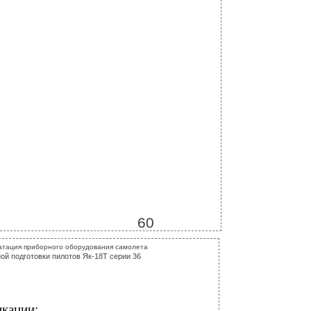
60
атация приборного оборудования самолета
ой подготовки пилотов Як-18Т серии 36
икации: