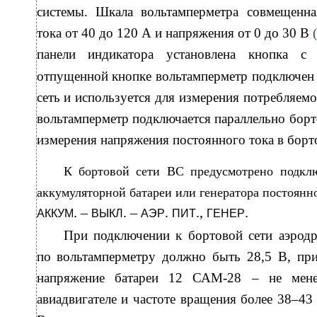
системы. Шкала вольтамперметра совмещенна
тока от 40 до 120 А и напряжения от 0 до 30 В
панели индикатора установлена кнопка 
отпущенной кнопке вольтамперметр подключен 
сеть и используется для измерения потребляем
вольтамперметр подключается параллельно борт
измерения напряжения постоянного тока в борт
К бортовой сети ВС предусмотрено подклю
аккумуляторной батареи или генератора постоянн
. –
. –
.
.,
.
АККУМ
ВЫКЛ
АЭР
ПИТ
ГЕНЕР
При подключении к бортовой сети аэрод
по вольтамперметру должно быть 28,5 В, пр
напряжение батареи 12 САМ-28 – не мен
авиадвигателе и частоте вращения более 38–43