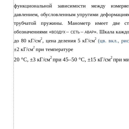
функциональной зависимости между измеря
давлением, обусловленным упругими деформациям
трубчатой пружины. Манометр имеет две ст
обозначениями «
–
–
». Шкала каждо
ВОЗДУХ
СЕТЬ
АВАР
2
2
до 80 кГ/см
, цена деления 5 кГ/см
(цв. вкл., ри
2
±2 кГ/см
при температуре
2
2
20 °С, ±3 кГ/см
при 45–50 °С, ±15 кГ/см
при ми