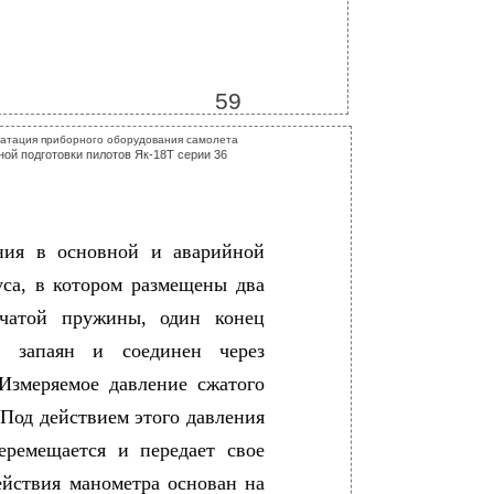
59
уатация приборного оборудования самолета
ой подготовки пилотов Як-18Т серии 36
ния в основной и аварийной
са, в котором размещены два
бчатой пружины, один конец
й запаян и соединен через
Измеряемое давление сжатого
 Под действием этого давления
еремещается и передает свое
ействия манометра основан на