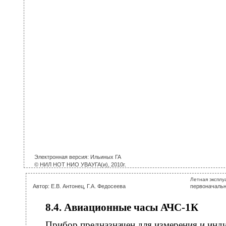
Электронная версия: Ильиных ГА
© НИЛ НОТ НИО УВАУГА(и), 2010г.
Летная эксплу
Автор: Е.В. Антонец, Г.А. Федосеева
первоначальн
8.4. Авиационные часы АЧС-1К
Прибор предназначен для измерения и инд