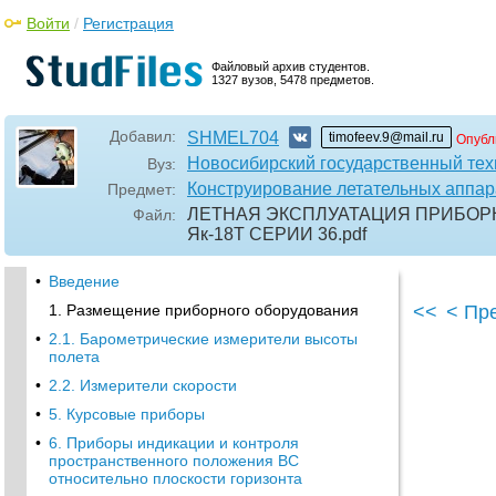
Войти
/
Регистрация
Файловый архив студентов.
1327 вузов, 5478 предметов.
Добавил:
SHMEL704
timofeev.9@mail.ru
Опубл
Новосибирский государственный тех
Вуз:
Конструирование летательных аппар
Предмет:
ЛЕТНАЯ ЭКСПЛУАТАЦИЯ ПРИБОР
Файл:
Як-18Т СЕРИИ 36
.pdf
•
Введение
1. Размещение приборного оборудования
<<
< Пр
•
2.1. Барометрические измерители высоты
полета
•
2.2. Измерители скорости
•
5. Курсовые приборы
•
6. Приборы индикации и контроля
пространственного положения ВС
относительно плоскости горизонта