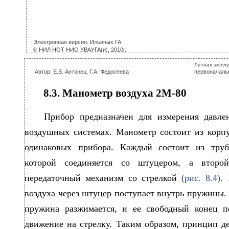
Электронная версия: Ильиных ГА
© НИЛ НОТ НИО УВАУГА(и), 2010г.
Летная экспл
Автор: Е.В. Антонец, Г.А. Федосеева
первоначальн
8.3. Манометр воздуха 2М-80
Прибор предназначен для измерения давле
воздушных системах. Манометр состоит из корпу
одинаковых прибора. Каждый состоит из тру
которой соединяется со штуцером, а второ
передаточный механизм со стрелкой
(рис. 8.4).
воздуха через штуцер поступает внутрь пружины.
пружина разжимается, и ее свободный конец п
движение на стрелку. Таким образом, принцип д