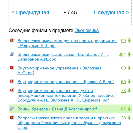
< Предыдущая
8 / 45
Следующая >
Соседние файлы в предмете
Экономика
Внешнеэкономическая деятельность предприятия
99
- Рощупкин В.В..pdf
Внешнеэкономические связи - Балабанов И.Т.,
304
Балабанов А.И..doc
Внутрифирменное управление - Заложнев
69
А.Ю..pdf
Внутрифирменное управление - Щепкин А.В..pdf
60
Внутрифирменное управление, учёт и
73
информационные технологии. Учебное пособие. -
Бородулин А.Н., Заложнев А.Ю., Шуремов .pdf
Войны брендов - Дэвид Д Алессандро.rtf
81
Вопросы гражданского права в теории и практике
28
обращения безналичных ценных бумаг - Демушкина
Е..pdf