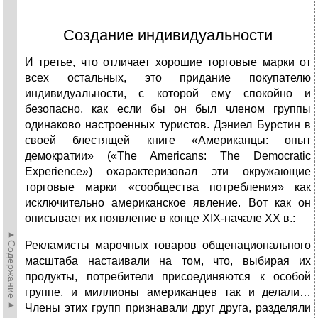
Создание индивидуальности
И третье, что отличает хорошие торговые марки от
всех остальных, это придание покупателю
индивидуальности, с которой ему спокойно и
безопасно, как если бы он был членом группы
одинаково настроенных туристов. Дэниел Бурстин в
своей блестящей книге «Американцы: опыт
демократии» («The Americans: The Democratic
Experience») охарактеризовал эти окружающие
торговые марки «сообщества потребления» как
исключительно американское явление. Вот как он
описывает их появление в конце XIX‑начале XX в.:
►Содержание►
Рекламисты марочных товаров общенационального
масштаба настаивали на том, что, выбирая их
продукты, потребители присоединяются к особой
группе, и миллионы американцев так и делали…
Члены этих групп признавали друг друга, разделяли