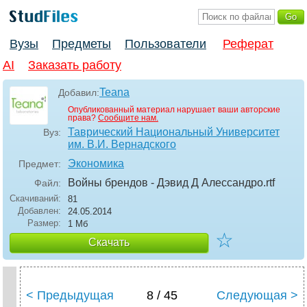
Вузы
Предметы
Пользователи
Реферат
AI
Заказать работу
Teana
Добавил:
Опубликованный материал нарушает ваши авторские
права?
Сообщите нам.
Таврический Национальный Университет
Вуз:
им. В.И. Вернадского
Экономика
Предмет:
Войны брендов - Дэвид Д Алессандро
.rtf
Файл:
Скачиваний:
81
Добавлен:
24.05.2014
Размер:
1 Мб
☆
Скачать
< Предыдущая
8 / 45
Следующая >