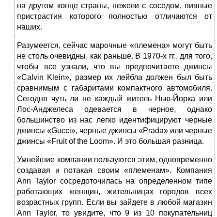
на другом конце страны, нежели с соседом, пивные
пристрастия которого полностью отличаются от
наших.
Разумеется, сейчас марочные «племена» могут быть
не столь очевидны, как раньше. В 1970‑х гг., для того,
чтобы все узнали, что вы предпочитаете джинсы
«Calvin Klein», размер их лейбла должен был быть
сравнимым с габаритами компактного автомобиля.
Сегодня чуть ли не каждый житель Нью‑Йорка или
Лос‑Анджелеса одевается в черное, однако
большинство из нас легко идентифицируют черные
джинсы «Gucci», черные джинсы «Prada» или черные
джинсы «Fruit of the Loom». И это большая разница.
Умнейшие компании пользуются этим, одновременно
создавая и потакая своим «племенам». Компания
Ann Taylor сосредоточилась на определенном типе
работающих женщин, жительницах городов всех
возрастных групп. Если вы зайдете в любой магазин
Ann Taylor, то увидите, что 9 из 10 покупательниц