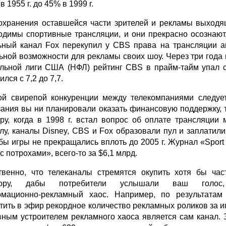
в 1955 г. до 45% в 1999 г.
охранения оставшейся части зрителей и рекламы выходя
одимы спортивные трансляции, и они прекрасно осознают, 
ьный канал Fox перекупил у CBS права на трансляции а
ьной возможности для рекламы своих шоу. Через три год
льной лиги США (НФЛ) рейтинг CBS в прайм‑тайм упал с 1
лся с 7,2 до 7,7.
ой свирепой конкуренции между телекомпаниями следует
зания вы ни планировали оказать финансовую поддержку, 
ру, когда в 1998 г. встал вопрос об оплате трансляци
лу, каналы Disney, CBS и Fox образовали пул и заплати
бы игры не прекращались вплоть до 2005 г. Журнал «Spor
 потрохами», всего‑то за $6,1 млрд.
твенно, что телеканалы стремятся окупить хотя бы част
сору, дабы потребители услышали ваш голос,
мационно‑рекламный хаос. Например, по результатам
тить в эфир рекордное количество рекламных роликов за игр
вным устроителем рекламного хаоса является сам канал.