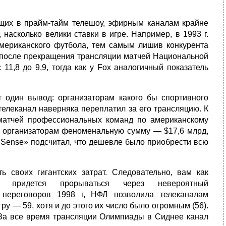
щих в прайм‑тайм телешоу, эфирным каналам крайне
насколько велики ставки в игре. Например, в 1993 г.
мериканского футбола, тем самым лишив конкурента
а после прекращения трансляции матчей Национальной
1,8 до 9,9, тогда как у Fox аналогичный показатель
 один вывод: организаторам какого бы спортивного
телеканал наверняка переплатил за его трансляцию. К
и матчей профессиональных команд по американскому
ли организаторам феноменальную сумму — $17,6 млрд,
t Sense» подсчитал, что дешевле было приобрести всю
ь своих гигантских затрат. Следовательно, вам как
 придется прорываться через невероятный
 переговоров 1998 г, НФЛ позволила телеканалам
у — 59, хотя и до этого их число было огромным (56).
 За все время трансляции Олимпиады в Сиднее канал