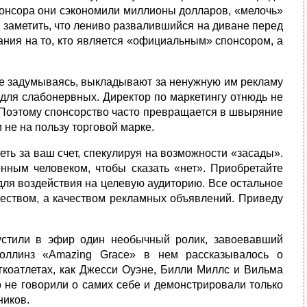
понсора они сэкономили миллионы долларов, «мелочь»
о заметить, что лениво развалившийся на диване перед
ания на то, кто является «официальным» спонсором, а
не задумываясь, выкладывают за ненужную им рекламу
для слабонервных. Директор по маркетингу отнюдь не
. Поэтому спонсорство часто превращается в швыряние
и не на пользу торговой марке.
ть за ваш счет, спекулируя на возможности «засады».
ным человеком, чтобы сказать «нет». Приобретайте
для воздействия на целевую аудиторию. Все остальное
чеством, а качеством рекламных объявлений. Приведу
стили в эфир один необычный ролик, завоевавший
оллинз «Amazing Grace» в нем рассказывалось о
гкоатлетах, как Джесси Оуэне, Билли Миллс и Вильма
о не говорили о самих себе и демонстрировали только
ников.