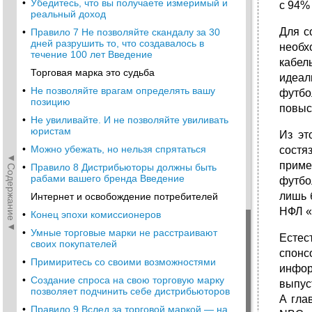
•
Убедитесь, что вы получаете измеримый и
с 94% 
реальный доход
Для с
•
Правило 7 Не позволяйте скандалу за 30
дней разрушить то, что создавалось в
необх
течение 100 лет Введение
кабел
Торговая марка это судьба
идеал
•
Не позволяйте врагам определять вашу
футбо
позицию
повыси
•
Не увиливайте. И не позволяйте увиливать
юристам
Из эт
•
Можно убежать, но нельзя спрятаться
состя
◄Содержание◄
приме
•
Правило 8 Дистрибьюторы должны быть
рабами вашего бренда Введение
футбо
лишь 
Интернет и освобождение потребителей
НФЛ «с
•
Конец эпохи комиссионеров
•
Умные торговые марки не расстраивают
Естес
своих покупателей
спон
•
Примиритесь со своими возможностями
инфор
•
Создание спроса на свою торговую марку
выпус
позволяет подчинить себе дистрибьюторов
А гла
•
Правило 9 Вслед за торговой маркой — на