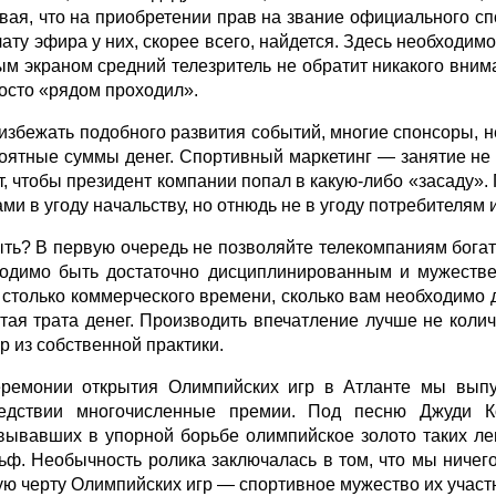
вая, что на приобретении прав на звание официального с
лату эфира у них, скорее всего, найдется. Здесь необходим
ым экраном средний телезритель не обратит никакого вним
росто «рядом проходил».
избежать подобного развития событий, многие спонсоры, 
оятные суммы денег. Спортивный маркетинг — занятие не 
т, чтобы президент компании попал в какую‑либо «засаду»
ми в угоду начальству, но отнюдь не в угоду потребителям 
ыть? В первую очередь не позволяйте телекомпаниям богате
одимо быть достаточно дисциплинированным и мужествен
 столько коммерческого времени, сколько вам необходимо 
тая трата денег. Производить впечатление лучше не коли
р из собственной практики.
ремонии открытия Олимпийских игр в Атланте мы выпу
едствии многочисленные премии. Под песню Джуди К
вывавших в упорной борьбе олимпийское золото таких ле
ьф. Необычность ролика заключалась в том, что мы ничег
ую черту Олимпийских игр — спортивное мужество их участ