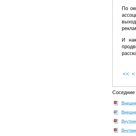
По ок
ассоц
выход
рекла
И нак
продв
расск
<<
<
Соседние
Внешне
Внешне
Внутри
Внутри