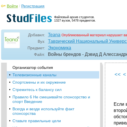
•
Клиент способен загубить любую идею
Войти
/
Регистрация
•
Не позволяйте посторонним править
рекламу
Файловый архив студентов.
1327 вузов, 5478 предметов.
•
Реклама должна запоминаться
•
Не изменяйте наскучившую вам рекламу
Teana
Добавил:
Опубликованный материал нарушает в
Правило 5 Каждые 30 секунд на свет
рождается спонсор‑простофиля Введение
Таврический Национальный Универси
Вуз:
Экономика
Предмет:
•
Прежде всего, для спонсорства необходима
веская причина
Войны брендов - Дэвид Д Алессандр
Файл:
•
Другие игроки
Организатор события
<<
<
•
Телевизионные каналы
•
Спортсмены и их окружение
•
Стремитесь к балансу сил
•
Правило 6 Не смешивайте спонсорство и
спорт Введение
Если 
•
Всегда и везде используйте факт
второ
спонсорства
обсто
•
Ставьте правильные цели
приве