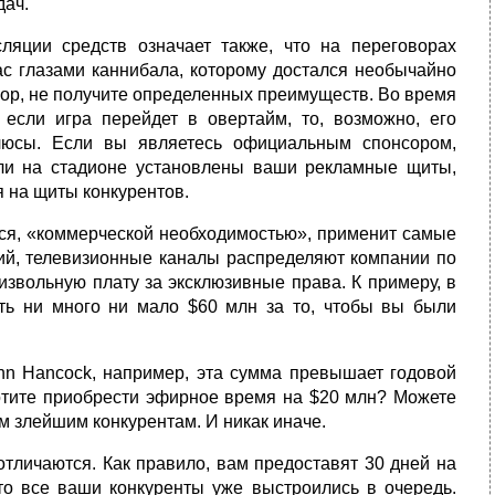
дач.
ляции средств означает также, что на переговорах
ас глазами каннибала, которому достался необычайно
онсор, не получите определенных преимуществ. Во время
если игра перейдет в овертайм, то, возможно, его
плюсы. Если вы являетесь официальным спонсором,
ли на стадионе установлены ваши рекламные щиты,
я на щиты конкурентов.
ется, «коммерческой необходимостью», применит самые
ий, телевизионные каналы распределяют компании по
извольную плату за эксклюзивные права. К примеру, в
ть ни много ни мало $60 млн за то, чтобы вы были
ohn Hancock, например, эта сумма превышает годовой
хотите приобрести эфирное время на $20 млн? Можете
м злейшим конкурентам. И никак иначе.
тличаются. Как правило, вам предоставят 30 дней на
 то все ваши конкуренты уже выстроились в очередь.