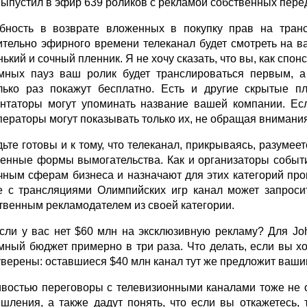
ыпустил в эфир 639 роликов с рекламой собственных пере
бность в возврате вложенных в покупку прав на транс
ительно эфирного времени телеканал будет смотреть на в
нький и сочный пленник. Я не хочу сказать, что вы, как сп
мных пауз ваш ролик будет транслироваться первым, а 
лько раз покажут бесплатно. Есть и другие скрытые 
нтаторы могут упоминать название вашей компании. Ес
ператоры могут показывать только их, не обращая внимани
дьте готовы и к тому, что телеканал, прикрываясь, разуме
енные формы вымогательства. Как и организаторы событ
чным сферам бизнеса и назначают для этих категорий про
е с трансляциями Олимпийских игр канал может запроси
твенным рекламодателем из своей категории.
если у вас нет $60 млн на эксклюзивную рекламу? Для J
мный бюджет примерно в три раза. Что делать, если вы 
уверены: оставшиеся $40 млн канал тут же предложит ваши
востью переговоры с телевизионными каналами тоже не о
шления, а также дадут понять, что если вы откажетесь,