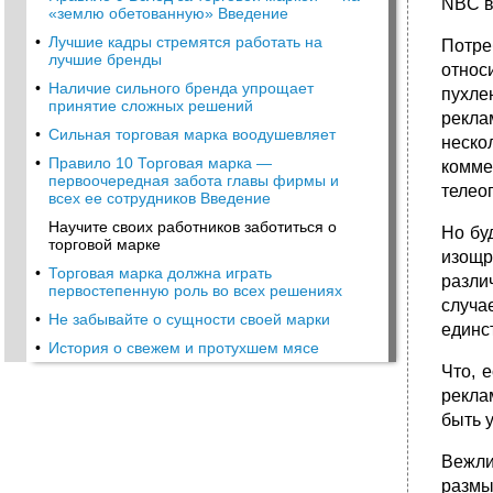
NBC в
«землю обетованную» Введение
•
Лучшие кадры стремятся работать на
Потре
лучшие бренды
относ
•
Наличие сильного бренда упрощает
пухле
принятие сложных решений
рекла
•
Сильная торговая марка воодушевляет
неско
•
Правило 10 Торговая марка —
комме
первоочередная забота главы фирмы и
телео
всех ее сотрудников Введение
Научите своих работников заботиться о
Но бу
торговой марке
изощр
•
Торговая марка должна играть
разли
первостепенную роль во всех решениях
случа
•
Не забывайте о сущности своей марки
единс
•
История о свежем и протухшем мясе
Что, 
рекла
быть 
Вежли
размы