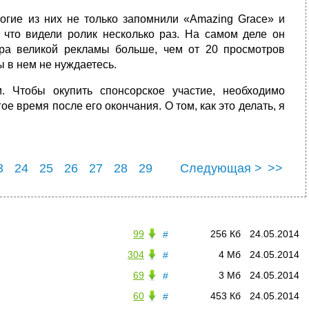
гие из них не только запомнили «Amazing Grace» и
 что видели ролик несколько раз. На самом деле он
ра великой рекламы больше, чем от 20 просмотров
 в нем не нуждаетесь.
. Чтобы окупить спонсорское участие, необходимо
 время после его окончания. О том, как это делать, я
3
24
25
26
27
28
29
Следующая >
>>
3
34
99
256 Кб
24.05.2014
#
304
4 Мб
24.05.2014
#
69
3 Мб
24.05.2014
#
60
453 Кб
24.05.2014
#