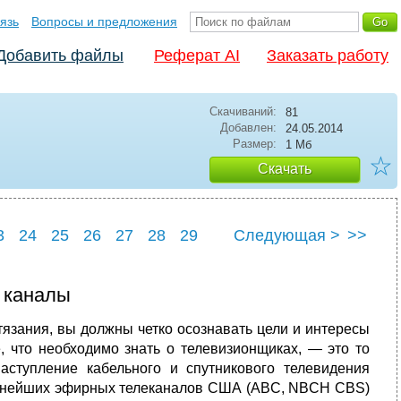
язь
Вопросы и предложения
Добавить файлы
Реферат AI
Заказать работу
Скачиваний:
81
Добавлен:
24.05.2014
Размер:
1 Мб
☆
Скачать
3
24
25
26
27
28
29
Следующая >
>>
3
34
 каналы
тязания, вы должны четко осознавать цели и интересы
, что необходимо знать о телевизионщиках, — это то
аступление кабельного и спутникового телевидения
рупнейших эфирных телеканалов США (ABC, NBCH CBS)