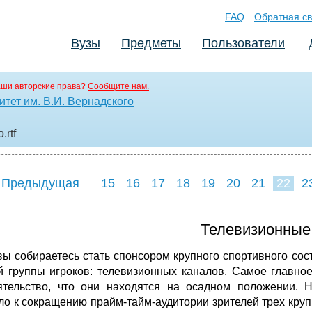
FAQ
Обратная св
Вузы
Предметы
Пользователи
аши авторские права?
Сообщите нам.
тет им. В.И. Вернадского
о
.rtf
 Предыдущая
15
16
17
18
19
20
21
22
2
30
31
32
3
Телевизионные
вы собираетесь стать спонсором крупного спортивного сос
й группы игроков: телевизионных каналов. Самое главное
ятельство, что они находятся на осадном положении. Н
ло к сокращению прайм‑тайм‑аудитории зрителей трех к