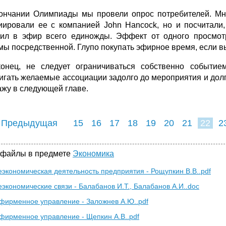
ончании Олимпиады мы провели опрос потребителей. Мно
иировали ее с компанией John Hancock, но и посчитали,
ил в эфир всего единожды. Эффект от одного просмот
мы посредственной. Глупо покупать эфирное время, если вы
онец, не следует ограничиваться собственно событием
игать желаемые ассоциации задолго до мероприятия и долгое
ажу в следующей главе.
 Предыдущая
15
16
17
18
19
20
21
22
2
30
31
32
3
 файлы в предмете
Экономика
экономическая деятельность предприятия - Рощупкин В.В..pdf
экономические связи - Балабанов И.Т., Балабанов А.И..doc
фирменное управление - Заложнев А.Ю..pdf
фирменное управление - Щепкин А.В..pdf