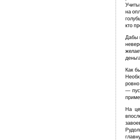
Учиты
на оп
голуб
кто п
Дабы 
невер
желае
деньга
Как б
Необх
ровно
— пус
приме
На це
впосл
завое
Рудол
главн