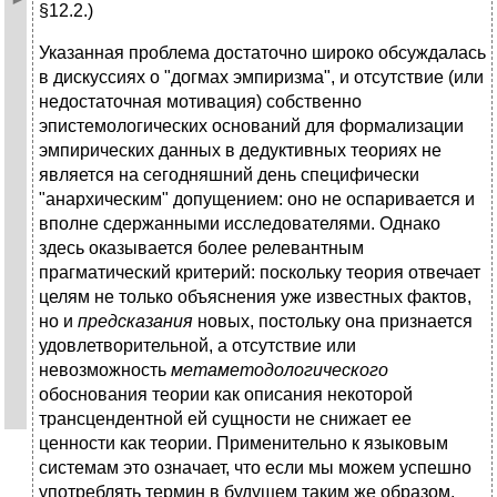
§12.2.)
Указанная проблема достаточно широко обсуждалась
в дискуссиях о "догмах эмпиризма", и отсутствие (или
недостаточная мотивация) собственно
эпистемологических оснований для формализации
эмпирических данных в дедуктивных теориях не
является на сегодняшний день специфически
"анархическим" допущением: оно не оспаривается и
вполне сдержанными исследователями. Однако
здесь оказывается более релевантным
прагматический критерий: поскольку теория отвечает
целям не только объяснения уже известных фактов,
но и
предсказания
новых, постольку она признается
удовлетворительной, а отсутствие или
невозможность
метаметодологического
обоснования теории как описания некоторой
трансцендентной ей сущности не снижает ее
ценности как теории. Применительно к языковым
системам это означает, что если мы можем успешно
употреблять термин в будущем таким же образом,