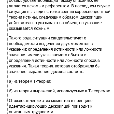
объект, удовлетворяющий такому описанию, не
является искомым референтом. В последнем случае
ситуация выглядит, с точки зрения корреспондентной
теории истины, следующим образом: дескрипции
действительно указывают на объект, но указание
оказывается ложным.
Такого рода ситуации свидетельствуют о
необходимости выделения двух моментов в
указании: определения истинности или
ложности
значения имени указываемого объекта и
определения истинности или
ложности способа
указания. Такая теория, которая отображала бы
значение выражения, должна состоять:
а) из теорем T-теории;
б) из теории выражений, используемых в T-теоремах.
Отождествление этих моментов в принципе
идентифицирующих дескрипций приводит к
описанным трудностям.