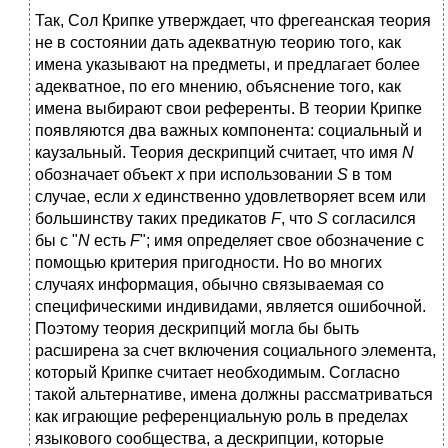
Так, Сол Крипке утверждает, что фрегеанская теория
не в состоянии дать адекватную теорию того, как
имена указывают на предметы, и предлагает более
адекватное, по его мнению, объяснение того, как
имена выбирают свои референты. В теории Крипке
появляются два важных компонента: социальный и
каузальный. Теория дескрипций считает, что имя
N
обозначает объект
x
при использовании
S
в том
случае, если
x
единственно удовлетворяет всем или
большинству таких предикатов
F
, что
S
согласился
бы с "
N
есть
F
"; имя определяет свое обозначение с
помощью критерия пригодности. Но во многих
случаях информация, обычно связываемая со
специфическими индивидами, является ошибочной.
Поэтому теория дескрипций могла бы быть
расширена за счет включения социального элемента,
который Крипке считает необходимым. Согласно
такой альтернативе, имена должны рассматриваться
как играющие референциальную роль в пределах
языкового сообщества, а дескрипции, которые