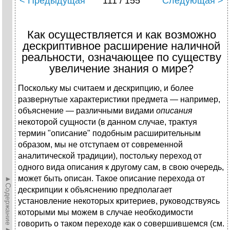
< Предыдущая
111 / 155
Следующая >
Как осуществляется и как возможно
дескриптивное расширение наличной
реальности, означающее по существу
увеличение знания о мире?
Поскольку мы считаем и дескрипцию, и более
развернутые характеристики предмета — например,
объяснение — различными видами
описания
некоторой сущности (в данном случае, трактуя
термин "описание" подобным расширительным
образом, мы не отступаем от современной
аналитической традиции), постольку переход от
одного вида описания к другому сам, в свою очередь,
может быть описан. Такое описание перехода от
►Содержание►
дескрипции к объяснению предполагает
установление некоторых критериев, руководствуясь
которыми мы можем в случае необходимости
говорить о таком переходе как о совершившемся (см.