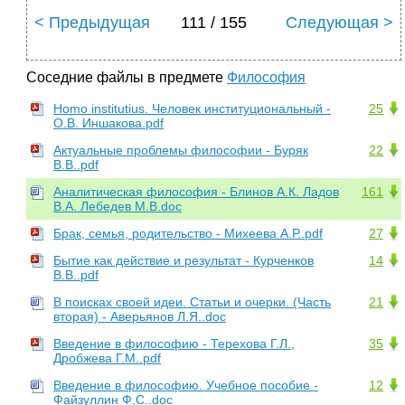
< Предыдущая
111 / 155
Следующая >
Соседние файлы в предмете
Философия
Homo institutius. Человек институциональный -
25
О.В. Иншакова.pdf
Актуальные проблемы философии - Буряк
22
В.В..pdf
Аналитическая философия - Блинов А.К. Ладов
161
В.А. Лебедев М.В.doc
Брак, семья, родительство - Михеева А.Р..pdf
27
Бытие как действие и результат - Курченков
14
В.В..pdf
В поисках своей идеи. Статьи и очерки. (Часть
21
вторая) - Аверьянов Л.Я..doc
Введение в философию - Терехова Г.Л.,
35
Дробжева Г.М..pdf
Введение в философию. Учебное пособие -
12
Файзуллин Ф.C..doc