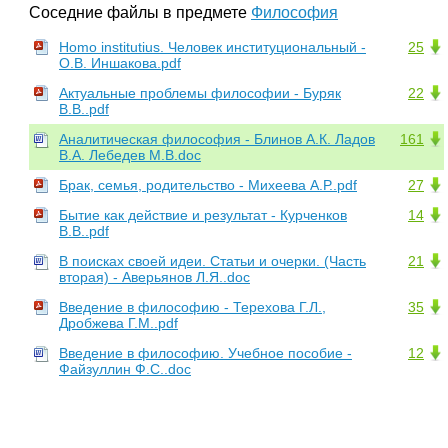
Соседние файлы в предмете
Философия
Homo institutius. Человек институциональный -
25
О.В. Иншакова.pdf
Актуальные проблемы философии - Буряк
22
В.В..pdf
Аналитическая философия - Блинов А.К. Ладов
161
В.А. Лебедев М.В.doc
Брак, семья, родительство - Михеева А.Р..pdf
27
Бытие как действие и результат - Курченков
14
В.В..pdf
В поисках своей идеи. Статьи и очерки. (Часть
21
вторая) - Аверьянов Л.Я..doc
Введение в философию - Терехова Г.Л.,
35
Дробжева Г.М..pdf
Введение в философию. Учебное пособие -
12
Файзуллин Ф.C..doc