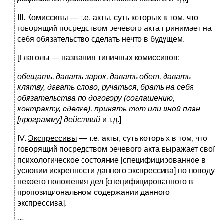
III.
Комиссивы
— т.е. акты, суть которых в том, что
говорящий посредством речевого акта принимает на
себя обязательство сделать нечто в будущем.
[Глаголы — названия типичных комиссивов:
обещать, давать зарок, давать обет, давать
клятву, давать слово, ручаться, брать на себя
обязательства по договору (соглашению,
контракту, сделке), принять тот или иной план
[программу] действий
и т.д.]
IV.
Экспрессивы
— т.е. акты, суть которых в том, что
говорящий посредством речевого акта выражает свої
психологическое состояние [специфицированное в
условии искренности данного экспрессива] по поводу
некоего положения дел [специфицированного в
пропозициональном содержании данного
экспрессива].