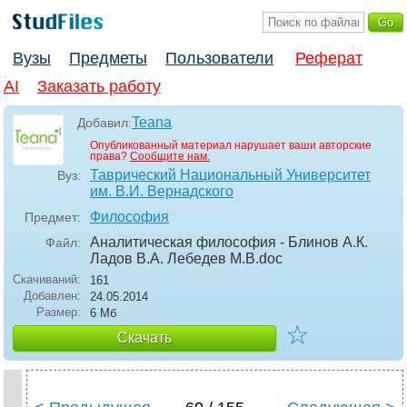
Вузы
Предметы
Пользователи
Реферат
AI
Заказать работу
Teana
Добавил:
Опубликованный материал нарушает ваши авторские
права?
Сообщите нам.
Таврический Национальный Университет
Вуз:
им. В.И. Вернадского
Философия
Предмет:
Аналитическая философия - Блинов А.К.
Файл:
Ладов В.А. Лебедев М.В
.doc
Скачиваний:
161
Добавлен:
24.05.2014
Размер:
6 Мб
☆
Скачать