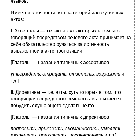
языков.
Имеется в точности пять категорий иллокутивных
актов:
I.
Ассертивы
— т.е. акты, суть которых в том, что
говорящий посредством речевого акта принимает на
себя обязательство ручаться за истинность
выраженной в акте пропозиции.
[Глаголы — названия типичных ассертивов:
утверждать, отрицать, ответить, возразить
и
т.д.]
II.
Директивы
— т.е. акты, суть которых в том, что
говорящий посредством речевого акта пытается
побудить слушающего сделать нечто.
[Глаголы — названия типичных директивов:
попросить, приказать, скомандовать, умолять,
разрешить, пригласить, посоветовать
и т.д.]