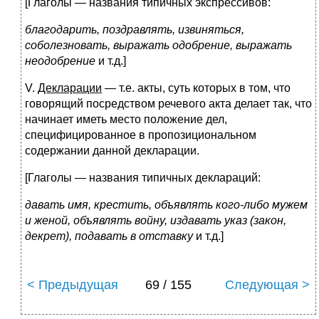
[Глаголы — названия типичных экспрессивов:
благодарить, поздравлять, извиняться,
соболезновать, выражать одобрение, выражать
неодобрение
и т.д.]
V.
Декларации
— т.е. акты, суть которых в том, что
говорящий посредством речевого акта делает так, что
начинает иметь место положение дел,
специфицированное в пропозициональном
содержании данной декларации.
[Глаголы — названия типичных деклараций:
давать имя, крестить, объявлять кого-либо мужем
и женой, объявлять войну, издавать указ (закон,
декрет), подавать в отставку
и т.д.]
< Предыдущая
69 / 155
Следующая >