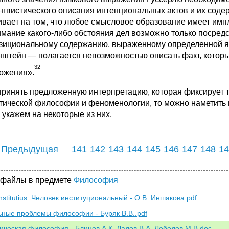
нгвистического описания интенциональных актов и их соде
ивает на том, что любое смысловое образование имеет имп
имание какого-либо обстояния дел возможно только посре
зициональному содержанию, выраженному определенной я
нштейн — полагается невозможностью описать факт, которы
32
ожения».
принять предложенную интерпретацию, которая фиксирует 
тической философии и феноменологии, то можно наметить 
 укажем на некоторые из них.
 Предыдущая
141
142
143
144
145
146
147
148
14
 файлы в предмете
Философия
nstitutius. Человек институциональный - О.В. Иншакова.pdf
ьные проблемы философии - Буряк В.В..pdf
ическая философия - Блинов А.К. Ладов В.А. Лебедев М.В.doc