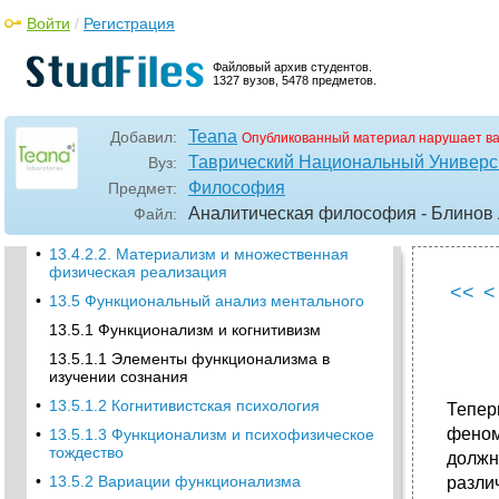
13.4.1.1. Редукционизм и автономия
Войти
/
Регистрация
психологического объяснения
•
13.4.1.2. Существенные свойства и
Файловый архив студентов.
1327 вузов, 5478 предметов.
априорная необходимость
психофизического тождества
•
13.4.1.3. Апостериорная необходимость
Teana
Добавил:
Опубликованный материал нарушает в
психофизического тождества
Таврический Национальный Универси
Вуз:
•
13.4.2. Физикализм без редукционизма
Философия
Предмет:
13.4.2.1. Тождество типов или тождество
Аналитическая философия - Блинов А
Файл:
токенов
•
13.4.2.2. Материализм и множественная
физическая реализация
<<
<
•
13.5 Функциональный анализ ментального
13.5.1 Функционализм и когнитивизм
13.5.1.1 Элементы функционализма в
изучении сознания
•
13.5.1.2 Когнитивистская психология
Тепер
феном
•
13.5.1.3 Функционализм и психофизическое
тождество
должн
•
13.5.2 Вариации функционализма
разли