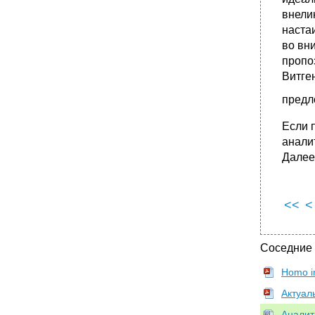
внели
наста
во вн
пропо
Витге
предл
Если 
анали
Далее
<<
<
Соседние
Homo i
Актуал
Аналит