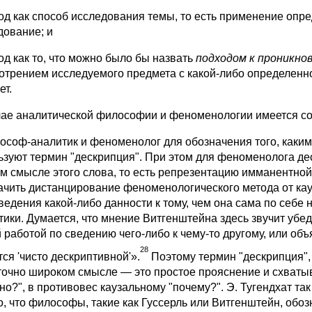
тод как способ исследования темы, то есть применение оп
дование; и
од как то, что можно было бы назвать
подходом к проникно
отрением исследуемого предмета с какой-либо определенно
ет.
чае аналитической философии и феноменологии имеется со
ософ-аналитик и феноменолог для обозначения того, каким
ьзуют термин "дескрипция". При этом для феноменолога де
м смысле этого слова, то есть репрезентацию имманентной
ачить дистанцирование феноменологического метода от кау
ведения какой-либо данности к тому, чем она сама по себе 
тики. Думается, что мнение Витгенштейна здесь звучит убед
 работой
по сведению чего-либо к чему-то другому, или об
28
ся 'чисто дескриптивной'».
Поэтому термин "дескрипция"
точно широком смысле — это простое прояснение и схватыван
но?", в противовес каузальному "почему?". Э. Тугендхат так
о, что философы, такие как Гуссерль или Витгенштейн, обоз