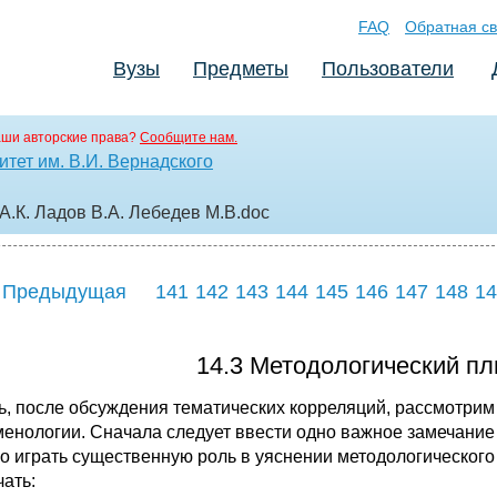
FAQ
Обратная св
Вузы
Предметы
Пользователи
аши авторские права?
Сообщите нам.
тет им. В.И. Вернадского
.К. Ладов В.А. Лебедев М.В
.doc
 Предыдущая
141
142
143
144
145
146
147
148
14
14.3 Методологический п
ь, после обсуждения тематических корреляций, рассмотри
енологии. Сначала следует ввести одно важное замечание 
о играть существенную роль в уяснении методологическог
чать: