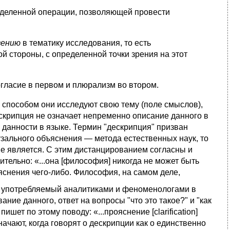
ределенной операции, позволяющей провести
вению
в тематику исследования, то есть
й стороны, с определенной точки зрения
на этот
гласие в первом и плюрализм во втором.
 способом они исследуют свою тему (поле смыслов),
скрипция не означает непременно описание данного в
 данности в языке. Термин "дескрипция" призван
зального объяснения — метода естественных наук,
то
не является. С этим
дистанцированием согласны и
ительно: «...она [философия] никогда не может быть
ъяснения чего-либо. Философия, на самом деле,
, употребляемый аналитиками и феноменологами в
ие данного, ответ на вопросы "что это такое?" и "как
 пишет по этому поводу: «...прояснение
[clarification]
начают, когда говорят о дескрипции как о единственно