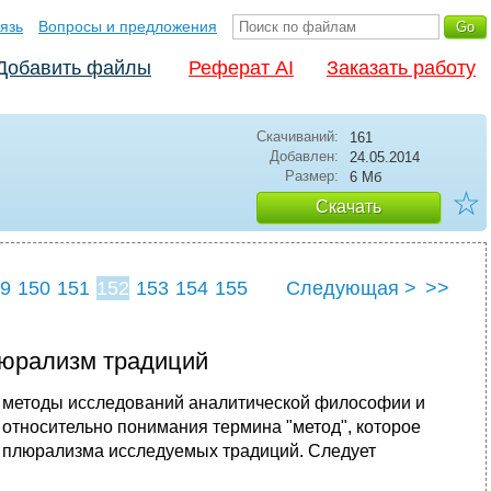
язь
Вопросы и предложения
Добавить файлы
Реферат AI
Заказать работу
Скачиваний:
161
Добавлен:
24.05.2014
Размер:
6 Мб
☆
Скачать
9
150
151
152
153
154
155
Следующая >
>>
люрализм традиций
м методы исследований аналитической философии и
относительно понимания термина "метод", которое
о плюрализма исследуемых традиций. Следует