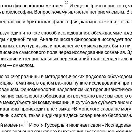
29
атном философском методе».
И
еще: «Прояснение того, ч
ь в философии. Вопрос
почему
является неприемлемым. В э
енология и британская философия, как мне кажется, согла
ьзуя один и тот же способ исследования, обсуждаемые тр
ды к единой теме. Аналитическая философия исследует по
льных структур языка и прояснение смысла каких бы то н
описание смыслового поля через исследование сознания. Зд
описание интенциональных переживаний трансцендентально
ом — смыслом.
о за счет разницы в методологических подходах обсуждае
ляцию тематики, в одном важном пункте исследования пр
ованиям. Феноменология наделяет смысл прелингвистической
имание смыслового образования возможно вне языкового оп
е межсубъектной коммуникации, в сугубо же субъективном 
иваниям происходит вне языка: «В монологе слова не мог
льных актов, такая индикация здесь совершенно бесполезн
31
й момент».
И хотя Гуссерль и начинает свои «Исследован
ьного значения языкового выражения Гуссерлю необходимо к