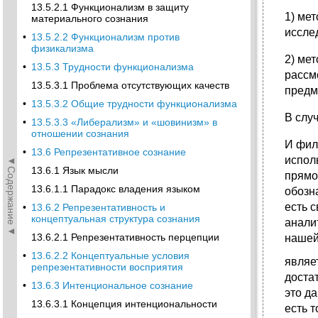
13.5.2.1 Функционализм в защиту
1) ме
материального сознания
иссле
•
13.5.2.2 Функционализм против
физикализма
2) мет
•
13.5.3 Трудности функционализма
рассм
13.5.3.1 Проблема отсутствующих качеств
предм
•
13.5.3.2 Общие трудности функционализма
В слу
•
13.5.3.3 «Либерализм» и «шовинизм» в
отношении сознания
И фил
•
13.6 Репрезентативное сознание
испол
◄Содержание◄
13.6.1 Язык мысли
прямо
13.6.1.1 Парадокс владения языком
обозн
есть с
•
13.6.2 Репрезентативность и
концептуальная структура сознания
анали
13.6.2.1 Репрезентативность перцепции
нашей
•
13.6.2.2 Концептуальные условия
являет
репрезентативности восприятия
доста
•
13.6.3 Интенциональное сознание
это да
13.6.3.1 Концепция интенциональности
есть т