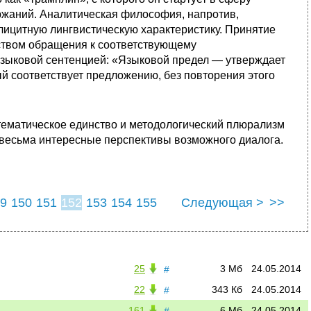
ржаний. Аналитическая философия, напротив,
лицитную лингвистическую характеристику. Принятие
дством обращения к соответствующему
зыковой сентенцией: «Языковой предел — утверждает
й соответствует предложению, без повторения этого
тематическое единство и методологический плюрализм
весьма интересные перспективы возможного диалога.
9
150
151
152
153
154
155
Следующая >
>>
25
3 Мб
24.05.2014
#
22
343 Кб
24.05.2014
#
161
6 Мб
24.05.2014
#