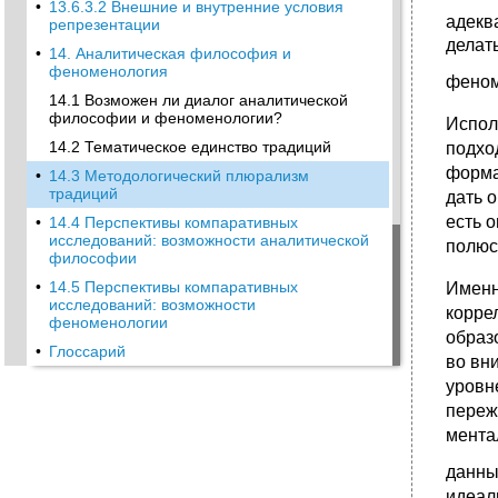
•
13.6.3.2 Внешние и внутренние условия
адекв
репрезентации
делат
•
14. Аналитическая философия и
феноменология
феном
14.1 Возможен ли диалог аналитической
философии и феноменологии?
Испол
14.2 Тематическое единство традиций
подхо
форма
•
14.3 Методологический плюрализм
традиций
дать 
есть 
•
14.4 Перспективы компаративных
исследований: возможности аналитической
полюс
философии
•
14.5 Перспективы компаративных
Именн
исследований: возможности
корре
феноменологии
образ
•
Глоссарий
во вн
уровн
переж
мента
данны
идеал