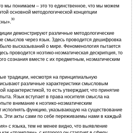
то мы понимаем – это то единственное, что мы можем
той основной методологической концепции
30
сны».
адиции демонстрируют различные методологические
ле смыслов через язык. Здесь проводится дешифровка
и было высказываний о мире. Феноменология пытается
есь проводится ноэтико-ноэматическая дескрипция, то
го сознания вместе с их предметным, ноэматическим
мые традиции, несмотря на принципиальную
иписывают различные характеристики смысловым
 характеристикой, то есть утверждает, что принятие
ыта. Язык вступает в права носителя смысла на
опыте внимание к ноэтико-ноэматическим
ут исполнять функцию, указывающую на существование
а. Эти акты сами по себе переживаемы нами в каждый
ия» с языка, тем не менее видно, что выявление
ак «трамплин», с которого он стартует в сферу