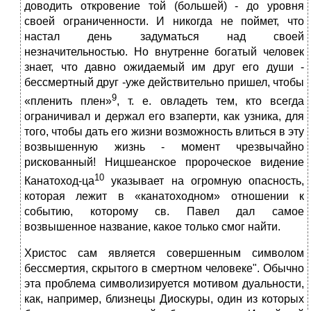
доводить откровение той (большей) - до уровня
своей ограниченности. И никогда не поймет, что
настал день задуматься над своей
незначительностью. Но внутренне богатый человек
знает, что давно ожидаемый им друг его души -
бессмертный друг -уже действительно пришел, чтобы
9
«пленить плен»
, т. е. овладеть тем, кто всегда
ограничивал и держал его взаперти, как узника, для
того, чтобы дать его жизни возможность влиться в эту
возвышенную жизнь - момент чрезвычайно
рискованный! Ницшеанское пророческое видение
10
Канатоход-ца
указывает на огромную опасность,
которая лежит в «канатоходном» отношении к
событию, которому св. Павел дал самое
возвышенное название, какое только смог найти.
Христос сам является совершенным символом
бессмертия, скрытого в смертном человеке". Обычно
эта проблема символизируется мотивом дуальности,
как, например, близнецы Диоскуры, один из которых