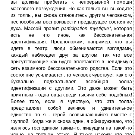
вы должны прибегать к непрерывной помощи
массового возбуждения. Но как только вы выходите
из толпы, вы снова становитесь другим человеком,
неспособным воспроизвести предыдущее состояние
духа. Массой правит
participation
mystique
*,
которая
есть не что иное, как бессознательная
идентификация. Предположим, например, что вы
идете в театр: люди обмениваются взглядами,
каждый наблюдает друг за другом, так что все
присутствующие как будто вплетаются в невидимую
сеть взаимного бессознательного родства. Если это
состояние усиливается, то человек чувствует, как его
буквально подхватывает всеобщая волна
идентификации с другими. Это даже может быть
приятным - одна овца среди тысячи себе подобных!
Более того, если я чувствую, что эта толпа
представляет собой великое и удивительное
единство, то я - герой, возвышающийся вместе с
группой. Когда же я снова один, я обнаруживаю, что
являюсь господином таким-то, живущим на такой-то
улице, на третьем этаже. Я также нахожу, что это