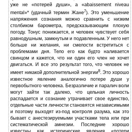
уже не «потерей души», a «abaissement niveau
7
mental»* (удачный термин Жане
). Это уменьшение
напряжения сознания можно сравнить с низким
столбиком барометра, предсказывающим плохую
погоду. Тонус понижается, и человек чувствует себя
равнодушным, замкнутым и подавленным. У него нет
больше ни желания, ни смелости встретиться с
проблемами дня. Тело его как будто наливается
свинцом и кажется, что ни один его член не хочет
двигаться. И все это результат того, что человек не
8
имеет никакой дополнительной энергии
. Это хорошо
известное явление аналогично потере души у
первобытного человека. Безразличие и паралич воли
могут зайти так далеко, что цельная личность
распадается и сознание утрачивает свое единство,
отдельные части личности становятся независимыми
и поэтому выходят из-под контроля разума, как это
бывает с анестезируемыми участками тела или при
систематической амнезии. Последние хорошо
известны как истерические явления «потери