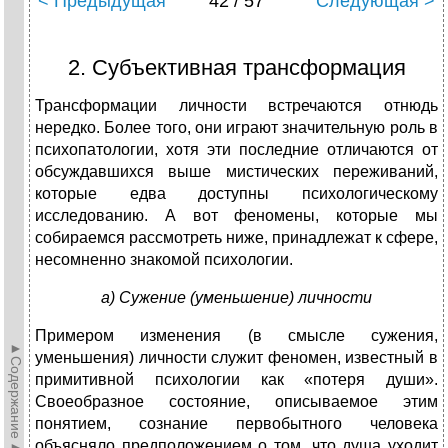
< Предыдущая
42 / 57
Следующая >
2. Субъективная трансформация
Трансформации личности встречаются отнюдь
нередко. Более того, они играют значительную роль в
психопатологии, хотя эти последние отличаются от
обсуждавшихся выше мистических переживаний,
которые едва доступны психологическому
исследованию. А вот феномены, которые мы
собираемся рассмотреть ниже, принадлежат к сфере,
несомненно знакомой психологии.
а) Сужение (уменьшение) личности
Примером изменения (в смысле сужения,
►Содержание►
уменьшения) личности служит феномен, известный в
примитивной психологии как «потеря души».
Своеобразное состояние, описываемое этим
понятием, сознание первобытного человека
объясняло предположением о том, что душа уходит