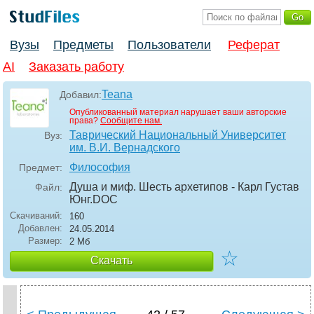
Вузы
Предметы
Пользователи
Реферат
AI
Заказать работу
Teana
Добавил:
Опубликованный материал нарушает ваши авторские
права?
Сообщите нам.
Таврический Национальный Университет
Вуз:
им. В.И. Вернадского
Философия
Предмет:
Душа и миф. Шесть архетипов - Карл Густав
Файл:
Юнг
.DOC
Скачиваний:
160
Добавлен:
24.05.2014
Размер:
2 Мб
☆
Скачать