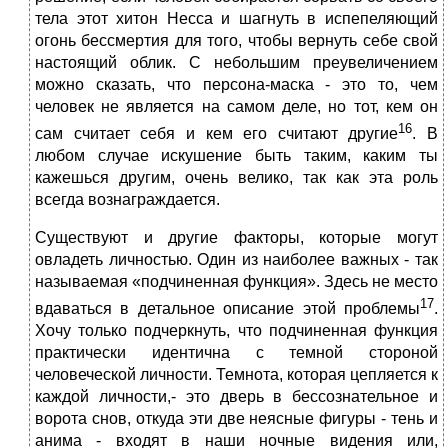
тела этот хитон Несса и шагнуть в испепеляющий
огонь бессмертия для того, чтобы вернуть себе свой
настоящий облик. С небольшим преувеличением
можно сказать, что персона-маска - это то, чем
человек не является на самом деле, но тот, кем он
16
сам считает себя и кем его считают другие
. В
любом случае искушение быть таким, каким ты
кажешься другим, очень велико, так как эта роль
всегда вознаграждается.
Существуют и другие факторы, которые могут
овладеть личностью. Один из наиболее важных - так
называемая «подчиненная функция». Здесь не место
17
вдаваться в детальное описание этой проблемы
.
Хочу только подчеркнуть, что подчиненная функция
практически идентична с темной стороной
человеческой личности. Темнота, которая цепляется к
каждой личности,- это дверь в бессознательное и
ворота снов, откуда эти две неясные фигуры - тень и
анима - входят в наши ночные видения или,