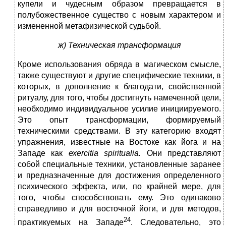
купели и чудесным образом превращается в
полубожественное существо с новым характером и
измененной метафизической судьбой.
ж) Техническая трансформация
Кроме использования обряда в магическом смысле,
также существуют и другие специфические техники, в
которых, в дополнение к благодати, свойственной
ритуалу, для того, чтобы достигнуть намеченной цели,
необходимо индивидуальное усилие инициируемого.
Это опыт трансформации, формируемый
техническими средствами. В эту категорию входят
упражнения, известные на Востоке как йога и на
Западе как
ехеrcitia
spiritualia
.
Они представляют
собой специальные техники, установленные заранее
и предназначенные для достижения определенного
психического эффекта, или, по крайней мере, для
того, чтобы способствовать ему. Это одинаково
справедливо и для восточной йоги, и для методов,
24
практикуемых на Западе
. Следовательно, это