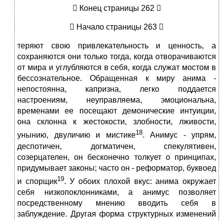
 Конец страницы 262 
 Начало страницы 263 
теряют свою привлекательность и ценность, а
сохраняются они только тогда, когда отворачиваются
от мира и углубляются в себя, когда служат мостом в
бессознательное. Обращенная к миру анима -
непостоянна, капризна, легко поддается
настроениям, неуправляема, эмоциональна,
временами ее посещают демонические интуиции,
она склонна к жестокости, злобности, лживости,
18
унынию, двуличию и мистике
. Анимус - упрям,
деспотичен, догматичен, спекулятивен,
созерцателен, он бесконечно толкует о принципах,
придумывает законы; часто он - реформатор, буквоед
19
и спорщик
. У обоих плохой вкус: анима окружает
себя низкопоклонниками, а анимус позволяет
посредственному мнению вводить себя в
заблуждение. Другая форма структурных изменений