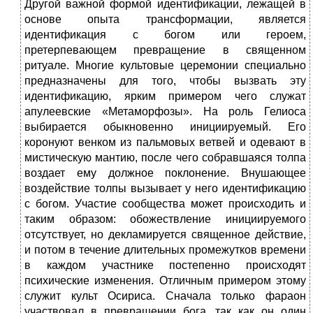
Другой важной формой идентификации, лежащей в
основе опыта трансформации, является
идентификация с богом или героем,
претерпевающем превращение в священном
ритуале. Многие культовые церемонии специально
предназначены для того, чтобы вызвать эту
идентификацию, ярким примером чего служат
апулеевские «Метаморфозы». На роль Гелиоса
выбирается обыкновенно инициируемый. Его
коронуют венком из пальмовых ветвей и одевают в
мистическую мантию, после чего собравшаяся толпа
воздает ему должное поклонение. Внушающее
воздействие толпы вызывает у него идентификацию
с богом. Участие сообщества может происходить и
таким образом: обожествление инициируемого
отсутствует, но декламируется священное действие,
и потом в течение длительных промежутков времени
в каждом участнике постепенно происходят
психические изменения. Отличным примером этому
служит культ Осириса. Сначала только фараон
участвовал в превращении бога, так как он один