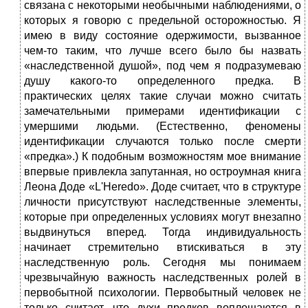
связана с некоторыми необычными наблюдениями, о
которых я говорю с предельной осторожностью. Я
имею в виду состояние одержимости, вызванное
чем-то таким, что лучше всего было бы назвать
«наследственной душой», под чем я подразумеваю
душу какого-то определенного предка. В
практических целях такие случаи можно считать
замечательными примерами идентификации с
умершими людьми. (Естественно, феномены
идентификации случаются только после смерти
«предка».) К подобным возможностям мое внимание
впервые привлекла запутанная, но остроумная книга
Леона Доде «L'Heredo». Доде считает, что в структуре
личности присутствуют наследственные элементы,
которые при определенных условиях могут внезапно
выдвинуться вперед. Тогда индивидуальность
начинает стремительно втискиваться в эту
наследственную роль. Сегодня мы понимаем
чрезвычайную важность наследственных ролей в
первобытной психологии. Первобытный человек не
только считает, что духи предков воплощаются в