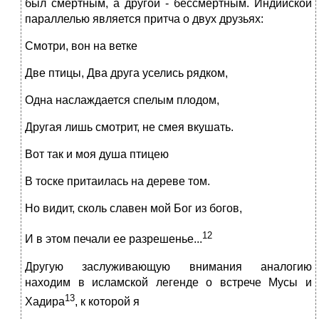
был смертным, а другой - бессмертным. Индийской
параллелью является притча о двух друзьях:
Смотри, вон на ветке
Две птицы, Два друга уселись рядком,
Одна наслаждается спелым плодом,
Другая лишь смотрит, не смея вкушать.
Вот так и моя душа птицею
В тоске притаилась на дереве том.
Но видит, сколь славен мой Бог из богов,
12
И в этом печали ее разрешенье...
Другую заслуживающую внимания аналогию
находим в исламской легенде о встрече Мусы и
13
Хадира
, к которой я