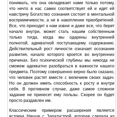
понимать, что она овладевает нами только потому,
что нечто в нас самих соответствует ей и идет ей
навстречу Богатство сознания состоит в ментальной
восприимчивости, а не в накоплении приобретений.
Все, что приходит к нам извне и даже все, что берет
начало внутри, может стать нашим собственным
только тогда, когда мы одарены внутренней
полнотой, адекватной поступающему содержанию.
Действительный рост личности означает осознание
развития, начало которого кроется во внутренних
причинах. Без психической глубины мы никогда не
сможем адекватно разобраться в важности нашего
предмета. Поэтому совершенно верно было сказано,
что человек растет вместе с величием своих задач.
Но он должен иметь способность к росту и внутри
себя. В противном случае, даже самое сложное
задание не принесет ему пользы. Скорее он будет
просто раздавлен им.
Классическим примером расширения является
встреча Ницше с Заратустрой, которая сделала из