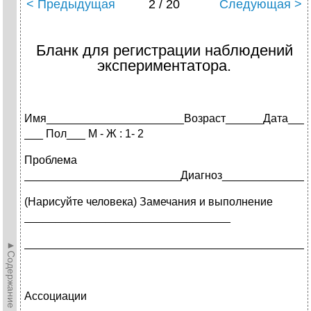
< Предыдущая
2 / 20
Следующая >
Бланк для регистрации наблюдений
экспериментатора.
Имя______________________Возраст______Дата__
___ Пол___ М - Ж : 1- 2
Проблема
_________________________Диагноз______________
(Нарисуйте человека) Замечания и выполнение
_________________________________
_____________________________________________
►Содержание►
Ассоциации