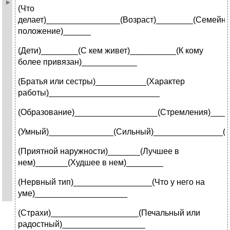
(Что
делает)________________(Возраст)________(Семейн
положение)______
(Дети)________(С кем живет)__________(К кому
более привязан)____________
(Братья или сестры)___________(Характер
работы)________________________
(Образование)__________________(Стремления)___
(Умный)______________(Сильный)_______________(
(Приятной наружности)_______(Лучшее в
нем)_______(Худшее в нем)________
(Нервный тип)_________________(Что у него на
уме)____________________
(Страхи)___________________(Печальный или
радостный)__________________