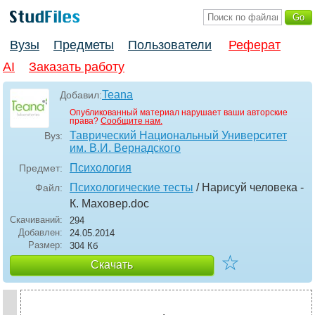
Вузы
Предметы
Пользователи
Реферат
AI
Заказать работу
Teana
Добавил:
Опубликованный материал нарушает ваши авторские
права?
Сообщите нам.
Таврический Национальный Университет
Вуз:
им. В.И. Вернадского
Психология
Предмет:
Психологические тесты
/ Нарисуй человека -
Файл:
К. Маховер
.doc
Скачиваний:
294
Добавлен:
24.05.2014
Размер:
304 Кб
☆
Скачать