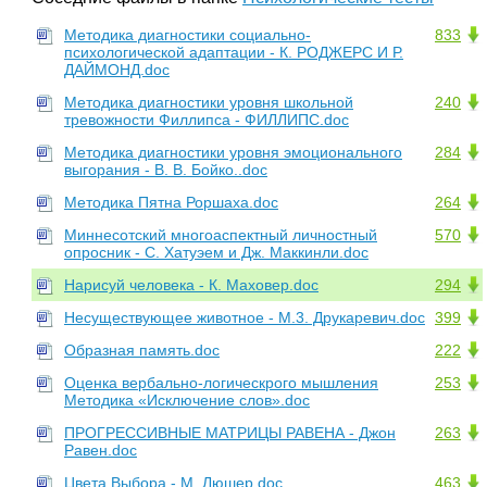
Методика диагностики социально-
833
психологической адаптации - К. РОДЖЕРС И Р.
ДАЙМОНД.doc
Методика диагностики уровня школьной
240
тревожности Филлипса - ФИЛЛИПС.doc
Методика диагностики уровня эмоционального
284
выгорания - В. В. Бойко..doc
Методика Пятна Роршаха.doc
264
Миннесотский многоаспектный личностный
570
опросник - С. Хатуэем и Дж. Маккинли.doc
Нарисуй человека - К. Маховер.doc
294
Несуществующее животное - М.3. Друкаревич.doc
399
Образная память.doc
222
Оценка вербально-логическрого мышления
253
Методика «Исключение слов».doc
ПРОГРЕССИВНЫЕ МАТРИЦЫ РАВЕНА - Джон
263
Равен.doc
Цвета Выбора - М. Люшер.doc
463