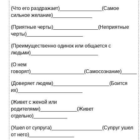
(Что его раздражает)_______________(Самое
сильное желание)______________
(Приятные черты)________________(Неприятные
черты)____________________
(Преимущественно одинок или общается с
людьми)________________________
(О нем
говорят)___________________(Самосознание)______
(Доверяет людям)____________________(Боится
их)_______________________
(Живет с женой или
родителями)_____________(Живет
отдельно)____________
(Ушел от супруга)__________________(Супруг ушел
от него)________________