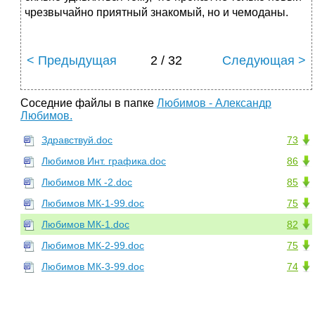
чрезвычайно приятный знакомый, но и чемоданы.
< Предыдущая
2 / 32
Следующая >
Соседние файлы в папке
Любимов - Александр
Любимов.
Здравствуй.doc
73
Любимов Инт. графика.doc
86
Любимов МК -2.doc
85
Любимов МК-1-99.doc
75
Любимов МК-1.doc
82
Любимов МК-2-99.doc
75
Любимов МК-3-99.doc
74