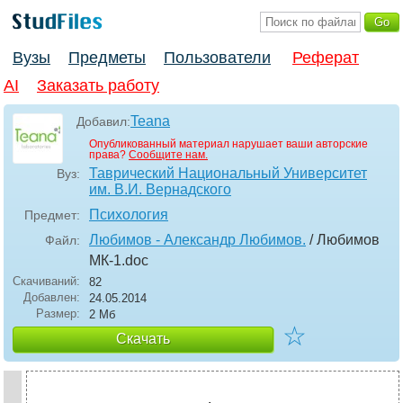
Вузы
Предметы
Пользователи
Реферат
AI
Заказать работу
Teana
Добавил:
Опубликованный материал нарушает ваши авторские
права?
Сообщите нам.
Таврический Национальный Университет
Вуз:
им. В.И. Вернадского
Психология
Предмет:
Любимов - Александр Любимов.
/ Любимов
Файл:
МК-1
.doc
Скачиваний:
82
Добавлен:
24.05.2014
Размер:
2 Мб
☆
Скачать