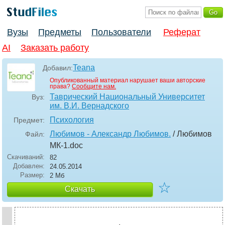
Вузы
Предметы
Пользователи
Реферат
AI
Заказать работу
Teana
Добавил:
Опубликованный материал нарушает ваши авторские
права?
Сообщите нам.
Таврический Национальный Университет
Вуз:
им. В.И. Вернадского
Психология
Предмет:
Любимов - Александр Любимов.
/ Любимов
Файл:
МК-1
.doc
Скачиваний:
82
Добавлен:
24.05.2014
Размер:
2 Мб
☆
Скачать