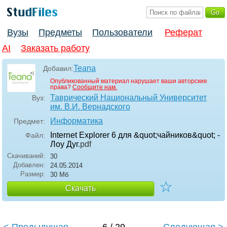
Вузы
Предметы
Пользователи
Реферат
AI
Заказать работу
Teana
Добавил:
Опубликованный материал нарушает ваши авторские
права?
Сообщите нам.
Таврический Национальный Университет
Вуз:
им. В.И. Вернадского
Информатика
Предмет:
Internet Explorer 6 для &quot;чайников&quot; -
Файл:
Лоу Дуг
.pdf
Скачиваний:
30
Добавлен:
24.05.2014
Размер:
30 Мб
☆
Скачать