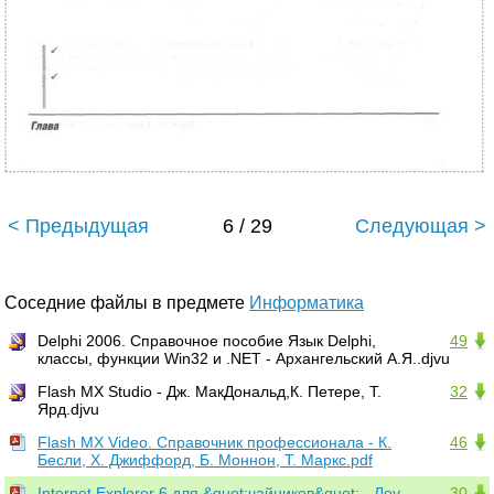
< Предыдущая
6 / 29
Следующая >
Соседние файлы в предмете
Информатика
Delphi 2006. Справочное пособие Язык Delphi,
49
классы, функции Win32 и .NET - Архангельский А.Я..djvu
Flash MX Studio - Дж. МакДональд,К. Петере, Т.
32
Ярд.djvu
Flash MX Video. Справочник профессионала - К.
46
Бесли, X. Джиффорд, Б. Моннон, Т. Маркс.pdf
Internet Explorer 6 для &quot;чайников&quot; - Лоу
30