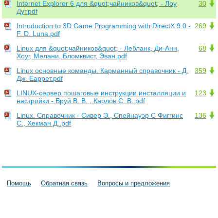
Internet Explorer 6 для &quot;чайников&quot; - Лоу
30
Дуг.pdf
Introduction to 3D Game Programming with DirectX.9.0 -
269
F. D. Luna.pdf
Linux для &quot;чайников&quot; - Лебланк, Ди-Анн,
68
Хоуг, Мелани, Бломквист, Эван.pdf
Linux основные команды. Карманный справочник - Д.
359
Дж. Еаррет.pdf
LINUX-сервер пошаговые инструкции инсталляции и
123
настройки - Бруй В. В. , Карлов С. В..pdf
Linux. Справочник - Сивер Э., Спейнауэр С Фиггинс
136
С., Хекман Д..pdf
Помощь
Обратная связь
Вопросы и предложения
Пользовательское соглашение
Политика конфиденциальности