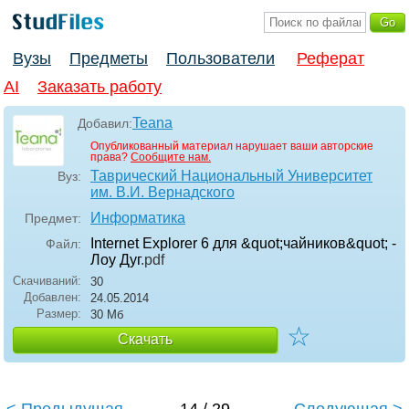
Вузы
Предметы
Пользователи
Реферат
AI
Заказать работу
Teana
Добавил:
Опубликованный материал нарушает ваши авторские
права?
Сообщите нам.
Таврический Национальный Университет
Вуз:
им. В.И. Вернадского
Информатика
Предмет:
Internet Explorer 6 для &quot;чайников&quot; -
Файл:
Лоу Дуг
.pdf
Скачиваний:
30
Добавлен:
24.05.2014
Размер:
30 Мб
☆
Скачать