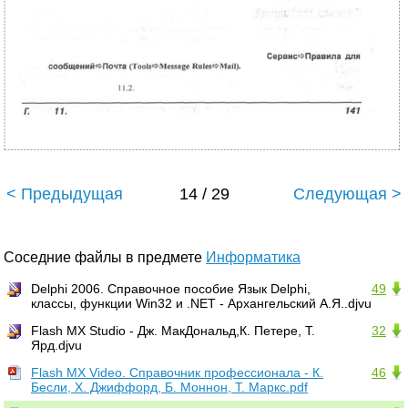
< Предыдущая
14 / 29
Следующая >
Соседние файлы в предмете
Информатика
Delphi 2006. Справочное пособие Язык Delphi,
49
классы, функции Win32 и .NET - Архангельский А.Я..djvu
Flash MX Studio - Дж. МакДональд,К. Петере, Т.
32
Ярд.djvu
Flash MX Video. Справочник профессионала - К.
46
Бесли, X. Джиффорд, Б. Моннон, Т. Маркс.pdf