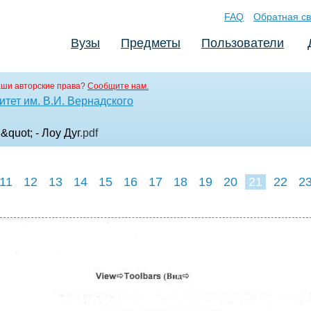
FAQ
Обратная св
Вузы
Предметы
Пользователи
аши авторские права?
Сообщите нам.
тет им. В.И. Вернадского
&quot; - Лоу Дуг
.pdf
11
12
13
14
15
16
17
18
19
20
21
22
2