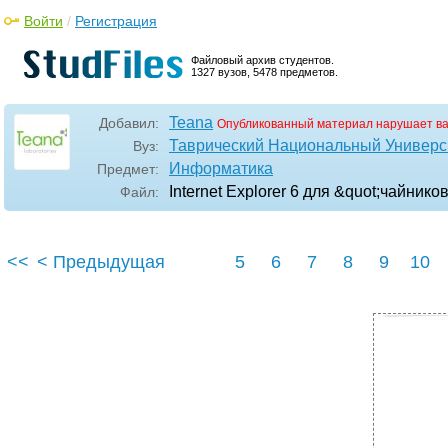
Войти
/
Регистрация
Файловый архив студентов.
1327 вузов, 5478 предметов.
Teana
Добавил:
Опубликованный материал нарушает в
Таврический Национальный Универси
Вуз:
Информатика
Предмет:
Internet Explorer 6 для &quot;чайников
Файл:
<<
< Предыдущая
5
6
7
8
9
10