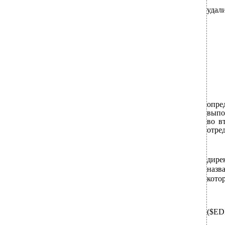
удали
опре
выпо
во в
отред
дирек
назва
кото
($ED