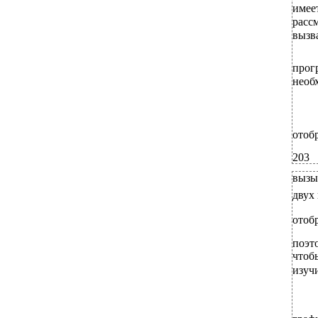
имее
расс
вызв
прог
необ
отоб
203
вызыв
двух
отоб
поэт
чтобы
изучи