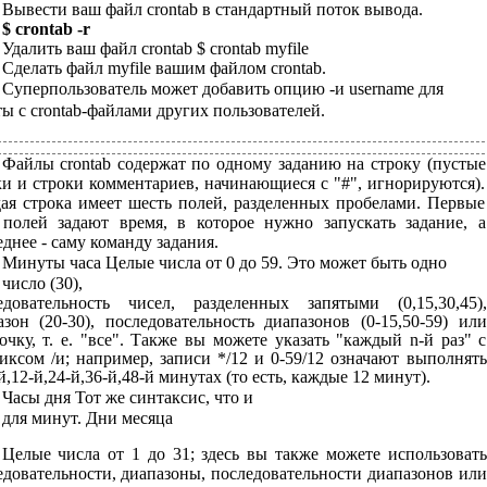
Вывести ваш файл crontab в стандартный поток вывода.
$ crontab
-r
Удалить ваш файл crontab $ crontab myfile
Сделать файл myfile вашим файлом crontab.
Суперпользователь может добавить опцию -и username для
ы с crontab-файлами других пользователей.
Файлы crontab содержат по одному заданию на строку (пустые
ки и строки комментариев, начинающиеся с "#", игнорируются).
ая строка имеет шесть полей, разделенных пробелами. Первые
 полей задают время, в которое нужно запускать задание, а
днее - саму команду задания.
Минуты часа Целые числа от 0 до 59. Это может быть одно
число (30),
едовательность чисел, разделенных запятыми (0,15,30,45),
азон (20-30), последовательность диапазонов (0-15,50-59) или
дочку, т. е. "все". Также вы можете указать "каждый n-й раз" с
иксом /и; например, записи */12 и 0-59/12 означают выполнять
й,12-й,24-й,36-й,48-й минутах (то есть, каждые 12 минут).
Часы дня Тот же синтаксис, что и
для минут. Дни месяца
Целые числа от 1 до 31; здесь вы также можете использовать
едовательности, диапазоны, последовательности диапазонов или