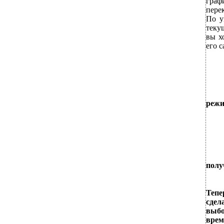
граф
пере
По у
теку
вы х
его 
режи
полу
Тепе
сдел
выбо
вре