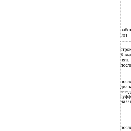
работ
201
стро
Кажд
пять
после
посл
диап
звез
суфф
на 0-
посл