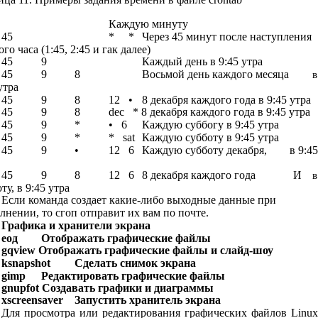
Каждую минуту
45
*
*
Через 45 минут после наступления
го часа (1:45, 2:45 и гак далее)
45
9
Каждый день в 9:45 утра
45
9
8
Восьмой день каждого месяца
в
утра
45
9
8
12
•
8 декабря каждого года в 9:45 утра
45
9
8
dec
* 8 декабря каждого года в 9:45 утра
45
9
*
•
6
Каждую суббогу в 9:45 утра
45
9
*
*
sat
Каждую субботу в 9:45 утра
45
9
•
12
6
Каждую субботу декабря,
в 9:45
45
9
8
12
6
8 декабря каждого года
И
в
ту, в 9:45 утра
Если команда создает какие-либо выходные данные при
лнении, то сгоп отправит их вам по почте.
Графика и хранители экрана
еод
Отображать графические файлы
gqview Отображать графические файлы и слайд-шоу
ksnapshot
Сделать снимок экрана
gimp
Редактировать графические файлы
gnupfot Создавать графики и диаграммы
xscreensaver
Запустить хранитель экрана
Для просмотра или редактирования графических файлов Linux