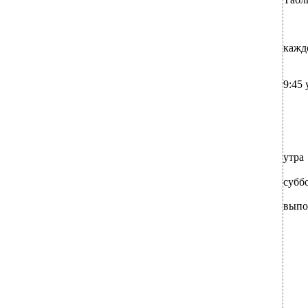
каждо
9:45 
утра
суббо
выпо