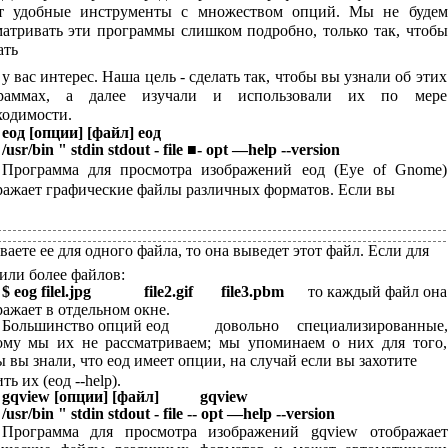
т удобные инструменты с множеством опций. Мы не будем
матривать эти программы слишком подробно, только так, чтобы
ать
у вас интерес. Наша цель - сделать так, чтобы вы узнали об этих
раммах, а далее изучали и использовали их по мере
ходимости.
еод [опции] [файл] еод
/usr/bin " stdin stdout - file ■- opt —help --version
Программа для просмотра изображений еод (Eye of Gnome)
ражает графические файлы различных форматов. Если вы
аете ее для одного файла, то она выведет этот файл. Если для
 или более файлов:
$ eog filel.jpg
file2.gif
file3.pbm
то каждый файл она
ражает в отдельном окне.
Большинство опций еод
довольно
специализированные,
ому мы их не рассматриваем; мы упоминаем о них для того,
 вы знали, что еод имеет опции, на случай если вы захотите
ть их (еод --help).
gqview [опции] [файл]
gqview
/usr/bin " stdin stdout - file -- opt —help --version
Программа для просмотра изображений gqview отображает