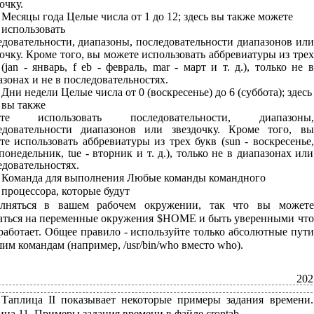
очку.
Месяцы года Целые числа от 1 до 12; здесь вы также можете
использовать
едовательности, диапазоны, последовательности диапазонов или
дочку. Кроме того, вы можете использовать аббревиатуры из трех
(jan - январь, f eb - февраль, mar - март и т. д.), только не в
зонах и не в последовательностях.
Дни недели Целые числа от 0 (воскресенье) до 6 (суббота); здесь
вы также
ете использовать последовательности, диапазоны,
едовательности диапазонов или звездочку. Кроме того, вы
те использовать аббревиатуры из трех букв (sun - воскресенье,
понедельник, tue - вторник и т. д.), только не в диапазонах или
едовательностях.
Команда для выполнения Любые команды командного
процессора, которые будут
лняться в вашем рабочем окружении, так что вы можете
аться на переменные окружения $НОМЕ и быть уверенными что
сработает. Общее правило - используйте только абсолютные пути
им командам (например, /usr/bin/who вместо who).
202
Таплица II показывает некоторые примеры задания времени.
ица 11. Примеры задания времени в файле crontab