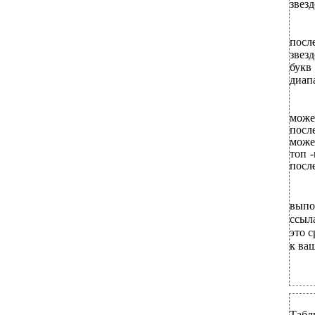
звезд
посл
звез
букв 
диапа
мож
посл
може
топ -
посл
выпо
ссыл
это 
к ваш
Табл