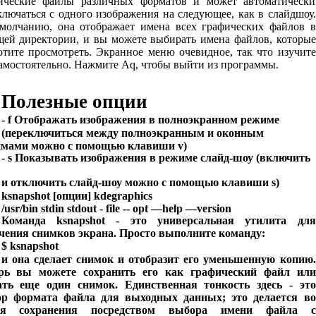
ические файлы различных форматов и может автоматически
ключаться с одного изображения на следующее, как в слайдшоу.
молчанию, она отображает имена всех графических файлов в
щей директории, и вы можете выбирать имена файлов, которые
отите просмотреть. Экранное меню очевидное, так что изучите
самостоятельно. Нажмите Aq, чтобы выйти из программы.
Полезные опции
- f Отображать изображения в полноэкранном режиме
(переключиться между полноэкранным и оконным
мами можно с помощью клавиши v)
- s Показывать изображения в режиме слайд-шоу (включить
и отключить слайд-шоу можно с помощью клавиши s)
ksnapshot [опции] kdegraphics
/usr/bin stdin stdout - file -- opt —help —version
Команда ksnapshot - это универсальная утилита для
чения снимков экрана. Просто выполните команду:
$ ksnapshot
и она сделает снимок и отобразит его уменьшенную копию.
рь вы можете сохранить его как графический файл или
ать еще один снимок. Единственная тонкость здесь - это
р формата файла для выходных данных; это делается во
мя сохранения посредством выбора имени файла с