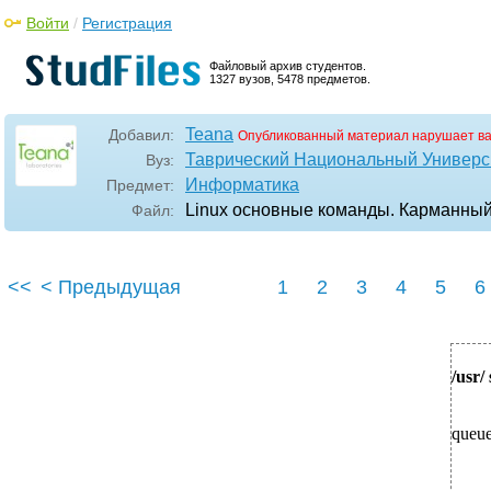
Войти
/
Регистрация
Файловый архив студентов.
1327 вузов, 5478 предметов.
Teana
Добавил:
Опубликованный материал нарушает в
Таврический Национальный Универси
Вуз:
Информатика
Предмет:
Linux основные команды. Карманный 
Файл:
<<
< Предыдущая
1
2
3
4
5
6
/usr/
queue