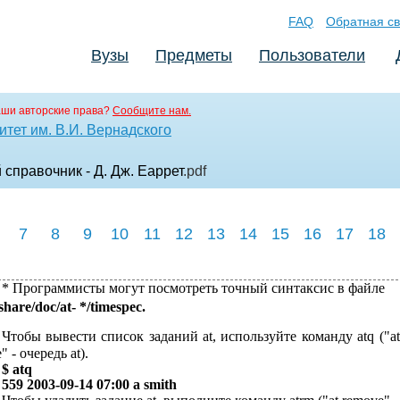
FAQ
Обратная св
Вузы
Предметы
Пользователи
аши авторские права?
Сообщите нам.
тет им. В.И. Вернадского
справочник - Д. Дж. Еаррет
.pdf
7
8
9
10
11
12
13
14
15
16
17
18
* Программисты могут посмотреть точный синтаксис в файле
 share/doc/at- */timespec.
Чтобы вывести список заданий at, используйте команду atq ("at
" - очередь at).
$ atq
559 2003-09-14 07:00 a smith