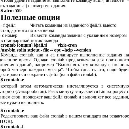
Чтобы удалить задание at, выполните команду atrm ("at remove" -
ть задание at) с номером задания.
$ atrm 559
Полезные опции
- f файл
Читать команды из заданного файла вместо
стандартного потока ввода
-с номер
Вывести команды задания с указанным номером
в стандартный поток вывода
crontab [опции] [файл]
vixie-cron
/usr/bin stdin stdout - file -- opt --help --version
Команда crontab, как и at, планирует выполнение задания на
деленное время. Однако crontab предназначена для повторного
лнения заданий, например "Выполнять эту команду в полночь
торой четверг каждого месяца". Чтобы сделать это, надо будет
актировать и сохранить файл (ваш файл crontab):
$ crontab -e
который затем автоматически инсталлируется в системную
торию {/var/spool/cron). Раз в минуту запускается Linuxпроцесс с
нием сгоп, проверяет ваш файл crontab и выполняет все задания,
рые нужно выполнить.
$ crontab -e
Редактировать ваш файл crontab в вашем стандартном редакторе
ITOR).
$ crontab -I