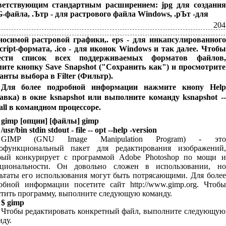
ветствующим стандартным расширением: jpg для создания
-файла, .Ътр - для растрового файла Windows, .рЪт -для
204
носимой растровой графики,. eps - для инкапсулированного
script-формата, .ico - для иконок Windows и так далее. Чтобы
ести список всех поддерживаемых форматов файлов,
ите кнопку Save Snapshot ("Сохранить как") и просмотрите
анты выбора в Filter (Фильтр).
Для более подробной информации нажмите кнопу Help
авка) в окне ksnapshot или выполните команду ksnapshot --
-all в командном процессоре.
gimp [опции] [файлы] gimp
/usr/bin stdin stdout - file -- opt --help -version
GIMP (GNU Image Manipulation Program) - это
офункциональный пакет для редактирования изображений,
рый конкурирует с программой Adobe Photoshop по мощи и
циональности. Он довольно сложен в использовании, но
льтаты его использования могут быть потрясающими. Для более
обной информации посетите сайт http://www.gimp.org. Чтобы
стить программу, выполните следующую команду.
$ gimp
Чтобы редактировать конкретный файл, выполните следующую
нду.