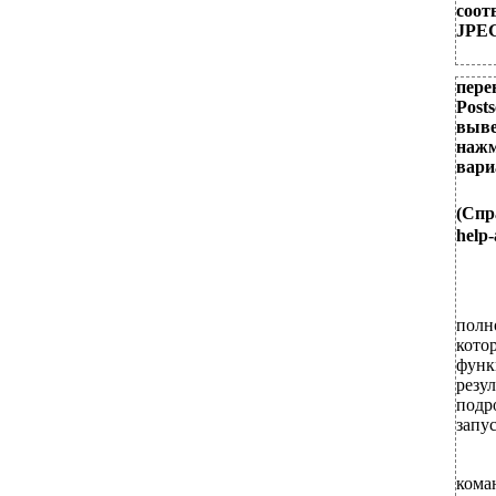
соот
JPEG
пере
Post
выв
нажм
вари
(Спр
help
полн
кото
функ
резу
подр
запу
кома