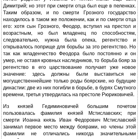
Димитрий; но этот при смерти отца был еще в пеленках.
Таким образом, и по смерти Грозного государство
находилось в таком же положении, как и по смерти отца
его: хотя сын Грозного, Феодор, вступил на престол и
возрастным, но был младенец по способностям,
следовательно, нужна была опека, регентство и
открывалось поприще для борьбы за это регентство. Но
так как младенчество Феодора было постоянно и он
умер, не оставя кровных наследников, то борьба бояр за
регентство в его царствование получает уже новое
значение: здесь должны были выставиться не
могущественнейшие только роды боярские, но будущие
династии: две из них погибли в борьбе, в бурях Смутного
времени, третья утвердилась на престоле Рюриковичей.
Из князей Гедиминовичей большим почетом
пользовалась фамилия князей Мстиславских; при
смерти Иоанна князь Иван Федорович Мстиславский
занимал первое место между боярами, но члены этой
фамилии не отличались никогда значительными