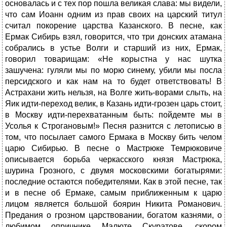
основалась и с тех пор пошла великая слава: мы видели,
что сам Иоанн одним из прав своих на царский титул
считал покорение царства Казанского. В песне, как
Ермак Сибирь взял, говорится, что три донских атамана
собрались в устье Волги и старший из них, Ермак,
говорил товарищам: «Не корыстна у нас шутка
зашучена: гуляли мы по морю синему, убили мы посла
персидского и как нам на то будет ответствовать! В
Астрахани жить нельзя, на Волге жить-ворами слыть, на
Яик идти-переход велик, в Казань идти-грозен царь стоит,
в Москву идти-перехватанным быть: пойдемте мы в
Усолья к Строгановым!» Песня разнится с летописью в
том, что посылает самого Ермака в Москву бить челом
царю Сибирью. В песне о Мастрюке Темрюковиче
описывается борьба черкасского князя Мастрюка,
шурина Грозного, с двумя московскими богатырями:
последние остаются победителями. Как в этой песне, так
и в песне об Ермаке, самым приближенным к царю
лицом является большой боярин Никита Романович.
Предания о грозном царствовании, богатом казнями, о
любимом опричнике Малюте Скуратове, скором