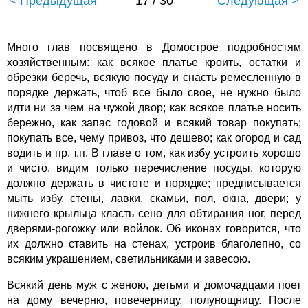
< Предыдущая
17 / 30
Следующая >
Много глав посвящено в Домострое подробностям
хозяйственным: как всякое платье кроить, остатки и
обрезки беречь, всякую посуду и снасть ремесленную в
порядке держать, чтоб все было свое, не нужно было
идти ни за чем на чужой двор; как всякое платье носить
бережно, как запас годовой и всякий товар покупать;
покупать все, чему привоз, что дешево; как огород и сад
водить и пр. т.п. В главе о том, как избу устроить хорошо
и чисто, видим только перечисление посуды, которую
должно держать в чистоте и порядке; предписывается
мыть избу, стены, лавки, скамьи, пол, окна, двери; у
нижнего крыльца класть сено для обтирания ног, перед
дверями-рогожку или войлок. Об иконах говорится, что
их должно ставить на стенах, устроив благолепно, со
всяким украшением, светильниками и завесою.
Всякий день муж с женою, детьми и домочадцами поет
на дому вечерню, повечерницу, полунощницу. После