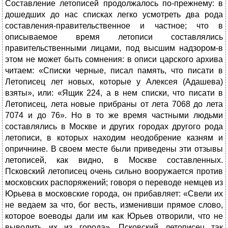
Составление летописей продолжалось по-прежнему: в
дошедших до нас списках легко усмотреть два рода
составления-правительственное и частное; что в
описываемое время летописи составлялись
правительственными лицами, под высшим надзором-в
этом не может быть сомнения: в описи царского архива
читаем: «Списки черные, писал память, что писати в
Летописец лет новых, которые у Алексея (Адашева)
взяты», или: «Ящик 224, а в нем списки, что писати в
Летописец, лета новые прибраны от лета 7068 до лета
7074 и до 76». Но в то же время частными людьми
составлялись в Москве и других городах другого рода
летописи, в которых находим неодобрение казням и
опричнине. В своем месте были приведены эти отзывы
летописей, как видно, в Москве составленных.
Псковский летописец очень сильно вооружается против
московских распоряжений; говоря о переводе немцев из
Юрьева в московские города, он прибавляет: «Свели их
не ведаем за что, бог весть, изменивши прямое слово,
которое воеводы дали им как Юрьев отворили, что не
выводить их из города». Псковский летописец так