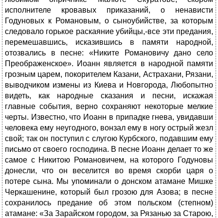
исполнителе кровавых приказаний, о ненависти
Годуновых к Романовым, о сыноубийстве, за которым
следовало горькое раскаяние убийцы,-все эти предания,
перемешавшись, исказившись в памяти народной,
отозвались в песне: «Никите Романовичу дано село
Преображенское». Иоанн является в народной памяти
грозным царем, покорителем Казани, Астрахани, Рязани,
выводчиком измены из Киева и Новгорода, Любопытно
видеть, как народные сказания и песни, искажая
главные события, верно сохраняют некоторые мелкие
черты. Известно, что Иоанн в припадке гнева, увидавши
человека ему неугодного, вонзал ему в ногу острый жезл
свой; так он поступил с слугою Курбского, подавшим ему
письмо от своего господина. В песне Иоанн делает то же
самое с Никитою Романовичем, на которого Годуновы
донесли, что он веселится во время скорби царя о
потере сына. Мы упоминали о донском атамане Мишке
Черкашенине, который был грозою для Азова; в песне
сохранилось предание об этом польском (степном)
атамане: «За Зарайском городом, за Рязанью за Старою,