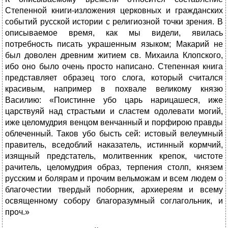
Степенной книги-изложения церковных и гражданских
событий русской истории с религиозной точки зрения. В
описываемое время, как мы видели, явилась
потребность писать украшенным языком; Макарий не
был доволен древним житием св. Михаила Клопского,
ибо оно было очень просто написано. Степенная книга
представляет образец того слога, который считался
красивым, например в похвале великому князю
Василию: «Поистинне убо царь нарицашеся, иже
царствуяй над страстьми и сластем одолевати могий,
иже целомудрия венцом венчанный и порфирою правды
облеченный. Таков убо бысть сей: истовый велеумный
правитель, вседоблий наказатель, истинный кормчий,
изящный предстатель, молитвенник крепок, чистоте
рачитель, целомудрия образ, терпения столп, князем
русским и болярам и прочим вельможам и всем людем о
благочестии твердый поборник, архиереям и всему
освященному собору благоразумный соглагольник, и
проч.»