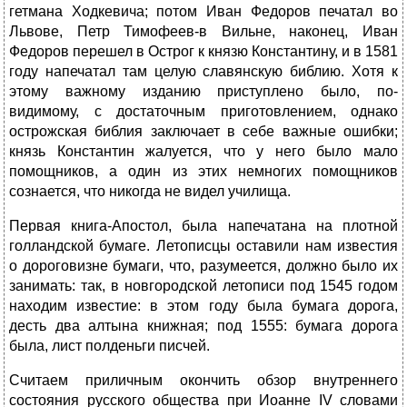
гетмана Ходкевича; потом Иван Федоров печатал во
Львове, Петр Тимофеев-в Вильне, наконец, Иван
Федоров перешел в Острог к князю Константину, и в 1581
году напечатал там целую славянскую библию. Хотя к
этому важному изданию приступлено было, по-
видимому, с достаточным приготовлением, однако
острожская библия заключает в себе важные ошибки;
князь Константин жалуется, что у него было мало
помощников, а один из этих немногих помощников
сознается, что никогда не видел училища.
Первая книга-Апостол, была напечатана на плотной
голландской бумаге. Летописцы оставили нам известия
о дороговизне бумаги, что, разумеется, должно было их
занимать: так, в новгородской летописи под 1545 годом
находим известие: в этом году была бумага дорога,
десть два алтына книжная; под 1555: бумага дорога
была, лист полденьги писчей.
Считаем приличным окончить обзор внутреннего
состояния русского общества при Иоанне IV словами