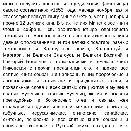
можно получить понятие из предисловия (летописца)
самого составителя: «1553 года, месяца ноября, дал я
эту святую великую книгу Минею Четию, месяц ноябрь и
прочие 12 великих книг. В этих Четиих Минеях все книги
чтомые собраны: св. евангелие-четыре евангелиста
толковых, св. Апостол и все св. апостольские послания и
деяния с толкованиями, и три великих псалтири разных
толковников и Златоустовы книги, Златоструй и
Маргарит, и Великий Златоуст, и Великий Василий и
Григорий Богослов с толкованиями и великая книга
Никонская с прочии посланиями его, и прочие все
святые книги собраны и написаны в них пророческие и
апостольские и отеческие и праздничные слова и
похвальные слова и всех святых отец жития и мучения
святых мученик и святых мучениц, жития и подвиги
преподобных и богоносных отец и святых жен
страдания и подвиги; и все святые патерики написаны,
азбучные, иерусалимские, египетские, синайские,
скитские, печерские и все святые книги собраны и
написаны, которые в Русской земле находятся, и с