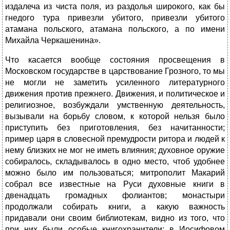
издалеча из чиста поля, из раздолья широкого, как бы
гнедого тура привезли убитого, привезли убитого
атамана польского, атамана польского, а по имени
Михайла Черкашенина».
Что касается вообще состояния просвещения в
Московском государстве в царствование Грозного, то мы
не могли не заметить усиленного литературного
движения против прежнего. Движения, и политическое и
религиозное, возбуждали умственную деятельность,
вызывали на борьбу словом, к которой нельзя было
приступить без приготовления, без начитанности;
пример царя в словесной премудрости ритора и людей к
нему близких не мог не иметь влияния; духовное оружие
собиралось, складывалось в одно место, чтоб удобнее
можно было им пользоваться; митрополит Макарий
собрал все известные на Руси духовные книги в
двенадцать громадных фолиантов; монастыри
продолжали собирать книги, а какую важность
придавали они своим библиотекам, видно из того, что
при них были особые книгохранители; в Иосифовом