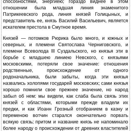
способностями, энергиею; гораздо виднее в этом
отношении была младшая линия знаменитого
Патрикеевского рода, линия князей Голицыных, и
представитель ее, князь Василий Васильевич, является
искателем престола в Смутное время.
Князей — потомков Рюрика было много, и южных и
северных, и племени Святослава Черниговского, и
племени Всеволода III Суздальского, но князья эти в
борьбе с младшею линиею Невского, с князьями
московскими, потеряли свое значение: отношения
родственные, происхождение от одного
родоначальника, были забыты, когда эти князья
назвались холопями государей московских; сами князья
хорошо помнили свое прежнее значение, но народ
забыл об нем: мы видели, как слаба была связь этих
князей с областями, которыми прежде владели их
предки, и как Иоанн Грозный отобранием в казну и
переменою вотчин старался окончательно порвать
всякую связь; притом и название князь не напоминало
более народу о происхождении от древних властителей