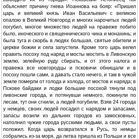
объясняет причину гнева Иоаннова на бояр: «Пришел
царь и великий князь Иван Васильевич с великою
опалою в Великий Новгород и многих нарочитых людей
погубил, многое множество людей на правеже побито
было, иноческого и священнического чина и монахинь; и
была туга и скорбь в людях большая, святые обители и
церкви божии и села запустели. Кроме того царь велел
править посоху под наряд и мосты мостить в Ливонскую
землю, зелейную руду сбирать, и от этого налога и
правежа все новгородцы и псковичи обнищали и в
посоху пошли сами, а давать стало нечего, и там в чужой
земле померли от голода и холода, от мостов и наряда; в
Пскове байдаки и лодки большие посохой тянули под
ливонские города, и потянувши немного, покинули по
лесам, тут они сгнили, а людей погубили. Взяв 24 города
у немцев, своих людей посадил с нарядом и запасами,
запасы возили из дальних городов из замосковных,
наполнил чужие города русскими людьми, а свои пусты
положил. Когда царь возвратился в Русь, то немцы
собрались из-за моря, да литва пришла из Польши и все