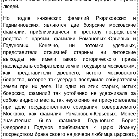
людей.
Но подле княжеских фамилий Рюриковских и
Гедиминовских, являются две боярские московские
фамилии, приблизившиеся к престолу посредством
родства с царями, фамилии Романовых-Юрьевых и
Годуновых. Конечно, ни потомки удельных,
представители отжившей старины, ни литовские
выходцы не имели такого исторического права
наследовать собирателям земли, государям московским,
как представители древнего, истого московского
боярства, которое так усердно послужило собирателям
земли при их деле. Ни одна из этих старых, истых
боярских, фамилий так устойчиво не удерживала за
собою видного места, так неуклонно не присутствовала
при деле государственного созидания, совершаемого
Москвою, как фамилия Романовых-Юрьевых. Менее
значительна была фамилия Годуновых: Борис
Федорович Годунов приблизился к царю Иоанну
посредством брака своего на дочери любимца царского,