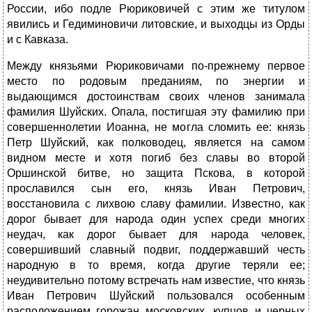
России, ибо подле Рюриковичей с этим же титулом
явились и Гедиминовичи литовские, и выходцы из Орды
и с Кавказа.
Между князьями Рюриковичами по-прежнему первое
место по родовым преданиям, по энергии и
выдающимся достоинствам своих членов занимала
фамилия Шуйских. Опала, постигшая эту фамилию при
совершеннолетии Иоанна, не могла сломить ее: князь
Петр Шуйский, как полководец, является на самом
видном месте и хотя погиб без славы во второй
Оршинcкой битве, но защита Пскова, в которой
прославился сын его, князь Иван Петрович,
восстановила с лихвою славу фамилии. Известно, как
дорог бывает для народа один успех среди многих
неудач, как дорог бывает для народа человек,
совершивший славный подвиг, поддержавший честь
народную в то время, когда другие теряли ее;
неудивительно потому встречать нам известие, что князь
Иван Петрович Шуйский пользовался особенным
расположением горожан московских, купцов и черных