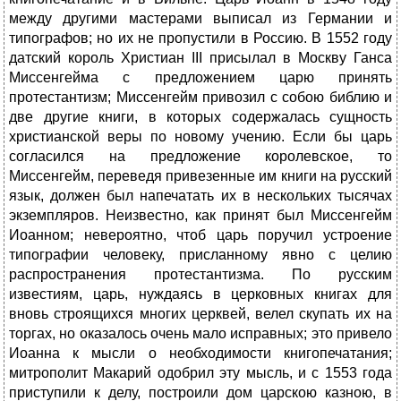
между другими мастерами выписал из Германии и
типографов; но их не пропустили в Россию. В 1552 году
датский король Христиан III присылал в Москву Ганса
Миссенгейма с предложением царю принять
протестантизм; Миссенгейм привозил с собою библию и
две другие книги, в которых содержалась сущность
христианской веры по новому учению. Если бы царь
согласился на предложение королевское, то
Миссенгейм, переведя привезенные им книги на русский
язык, должен был напечатать их в нескольких тысячах
экземпляров. Неизвестно, как принят был Миссенгейм
Иоанном; невероятно, чтоб царь поручил устроение
типографии человеку, присланному явно с целию
распространения протестантизма. По русским
известиям, царь, нуждаясь в церковных книгах для
вновь строящихся многих церквей, велел скупать их на
торгах, но оказалось очень мало исправных; это привело
Иоанна к мысли о необходимости книгопечатания;
митрополит Макарий одобрил эту мысль, и с 1553 года
приступили к делу, построили дом царскою казною, в