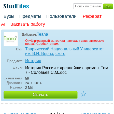
Вузы
Предметы
Пользователи
Реферат
AI
Заказать работу
Teana
Добавил:
Опубликованный материал нарушает ваши авторские
права?
Сообщите нам.
Таврический Национальный Университет
Вуз:
им. В.И. Вернадского
История
Предмет:
История России с древнейших времен. Том
Файл:
7 - Соловьев С.М.
.doc
Скачиваний:
56
Добавлен:
24.05.2014
Размер:
2 Мб
☆
Скачать