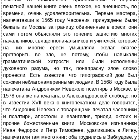
печатной нашей книге очень плохое, но внешность, по
времени, очень удовлетворительна. Первые мастера,
напечатавши в 1565 году Часовник, принуждены были
бежать из Москвы за границу, обвиненные в ереси; они
сами потом объясняли это гонение завистию многих
начальников, священноначальников и учителей, которые
на них многие ереси умышляли, желая благое
претворить во зло, не потому, чтобы навыкали
грамматической хитрости или были исполнены
духовного разума, но так, понапрасну злое слово
пронесли. Есть известие, что типографский дом был
сожжен неблагонамеренными людьми. В 1568 году была
напечатана Андроником Невежею псалтирь в Москве, в
1578 она же напечатана в Александровской слободе; но
в известии XVII века о книгопечатном деле говорится,
что Андроник Невежа с товарищами печатал часовники
и псалтири, апостолы и евангелия, триоди, октоих и
прочие божественные книги. Московские изгнанники
Иван Федоров и Петр Тимофеев, удалившись в Литву,
напечатали там много книг: оба трудились в Заблудове, у