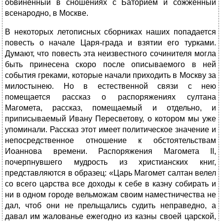
обвиненный в сношениях с Баторием и сожженный
всенародно, в Москве.
В некоторых летописных сборниках наших попадается
повесть о начале Царя-града и взятии его турками.
Думают, что повесть эта неизвестного сочинителя могла
быть принесена скоро после описываемого в ней
события греками, которые начали приходить в Москву за
милостынею. Но в естественной связи с нею
помещается рассказ о распоряжениях султана
Магомета, рассказ, помещаемый и отдельно, и
приписываемый Ивану Пересветову, о котором мы уже
упоминали. Рассказ этот имеет политическое значение и
непосредственное отношение к обстоятельствам
Иоаннова времени. Распоряжения Магомета II,
почерпнувшего мудрость из христианских книг,
представляются в образец: «Царь Магомет салтан велел
со всего царства все доходы к себе в казну собирать и
ни в одном городе вельможам своим наместничества не
дал, чтоб они не прельщались судить неправедно, а
давал им жалованье ежегодно из казны своей царской,