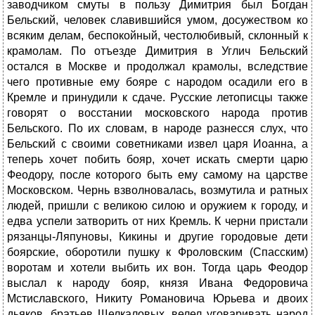
заводчиком смуты в пользу Димитрия был Богдан
Бельский, человек славившийся умом, досужеством ко
всяким делам, беспокойный, честолюбивый, склонный к
крамолам. По отъезде Димитрия в Углич Бельский
остался в Москве и продолжал крамолы, вследствие
чего противные ему бояре с народом осадили его в
Кремле и принудили к сдаче. Русские летописцы также
говорят о восстании московского народа против
Бельского. По их словам, в народе разнесся слух, что
Бельский с своими советниками извел царя Иоанна, а
теперь хочет побить бояр, хочет искать смерти царю
Феодору, после которого быть ему самому на царстве
Московском. Чернь взволновалась, возмутила и ратных
людей, пришли с великою силою и оружием к городу, и
едва успели затворить от них Кремль. К черни пристали
рязанцы-Ляпуновы, Кикины и другие городовые дети
боярские, оборотили пушку к Фроловским (Спасским)
воротам и хотели выбить их вон. Тогда царь Феодор
выслал к народу бояр, князя Ивана Федоровича
Мстиславского, Никиту Романовича Юрьева и двоих
дьяков, братьев Щелкаловых, велел уговаривать народ