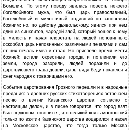
Бомелии. По этому поводу явилась повесть некоего
боголюбивого мужа, что был царь православный,
боголюбивый и милостивый, ходивший по заповедям
божиим; но, по действу дьявольскому, явился при нем
один из синклитов, чародей злой, который вошел к нему
в милость и начал клеветать на людей неповинных;
оскорбил царь неповинных различными печалями и сам
от них печаль имел и страх. Но приспело время мести
божией: встали окрестные города и попленили его
земли, города разорили, людей поразили и до
царствующего града дошли; царь, видя беду, покаялся и
сжег чародея с товарищами его.
События царствования Грозного перешли и в народные
предания: в древних русских стихотворениях встречаем
песню о взятии Казанского царства; согласно с
настоящим делом, и в песне говорится, что город взят
был подкопом; говорится, что великий князь московский
только по взятии Казанского царства воцарился и насел
на Московское царство, что тогда только Москва