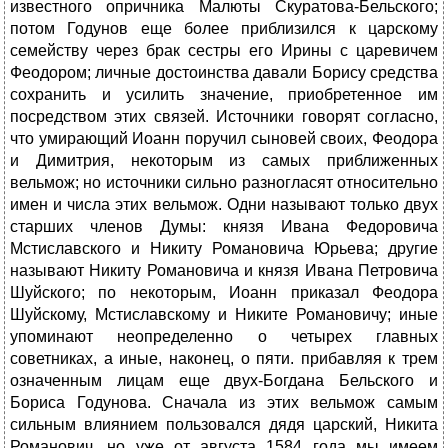
известного опричника Малюты Скуратова-Бельского;
потом Годунов еще более приблизился к царскому
семейству через брак сестры его Ирины с царевичем
Феодором; личные достоинства давали Борису средства
сохранить и усилить значение, приобретенное им
посредством этих связей. Источники говорят согласно,
что умирающий Иоанн поручил сыновей своих, Феодора
и Димитрия, некоторым из самых приближенных
вельмож; но источники сильно разногласят относительно
имен и числа этих вельмож. Одни называют только двух
старших членов Думы: князя Ивана Федоровича
Мстиславского и Никиту Романовича Юрьева; другие
называют Никиту Романовича и князя Ивана Петровича
Шуйского; по некоторым, Иоанн приказал Феодора
Шуйскому, Мстиславскому и Никите Романовичу; иные
упоминают неопределенно о четырех главных
советниках, а иные, наконец, о пяти. прибавляя к трем
означенным лицам еще двух-Богдана Бельского и
Бориса Годунова. Сначала из этих вельмож самым
сильным влиянием пользовался дядя царский, Никита
Романович, но уже от августа 1584 года мы имеем