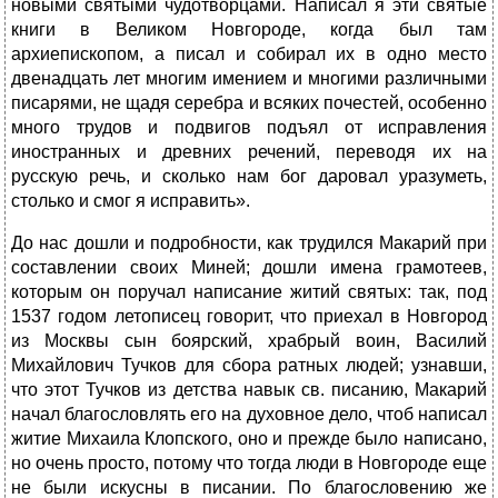
новыми святыми чудотворцами. Написал я эти святые
книги в Великом Новгороде, когда был там
архиепископом, а писал и собирал их в одно место
двенадцать лет многим имением и многими различными
писарями, не щадя серебра и всяких почестей, особенно
много трудов и подвигов подъял от исправления
иностранных и древних речений, переводя их на
русскую речь, и сколько нам бог даровал уразуметь,
столько и смог я исправить».
До нас дошли и подробности, как трудился Макарий при
составлении своих Миней; дошли имена грамотеев,
которым он поручал написание житий святых: так, под
1537 годом летописец говорит, что приехал в Новгород
из Москвы сын боярский, храбрый воин, Василий
Михайлович Тучков для сбора ратных людей; узнавши,
что этот Тучков из детства навык св. писанию, Макарий
начал благословлять его на духовное дело, чтоб написал
житие Михаила Клопского, оно и прежде было написано,
но очень просто, потому что тогда люди в Новгороде еще
не были искусны в писании. По благословению же