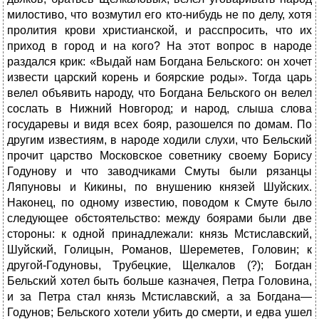
милостиво, что возмутил его кто-нибудь не по делу, хотя
пролития крови христианской, и расспросить, что их
приход в город и на кого? На этот вопрос в народе
раздался крик: «Выдай нам Богдана Бельского: он хочет
извести царский корень и боярские роды». Тогда царь
велел объявить народу, что Богдана Бельского он велел
сослать в Нижний Новгород; и народ, слыша слова
государевы и видя всех бояр, разошелся по домам. По
другим известиям, в народе ходили слухи, что Бельский
прочит царство Московское советнику своему Борису
Годунову и что заводчиками Смуты были рязанцы
Ляпуновы и Кикины, по внушению князей Шуйских.
Наконец, по одному известию, поводом к Смуте было
следующее обстоятельство: между боярами были две
стороны: к одной принадлежали: князь Мстиславский,
Шуйский, Голицын, Романов, Шереметев, Головин; к
другой-Годуновы, Трубецкие, Щелкалов (?); Богдан
Бельский хотел быть больше казначея, Петра Головина,
и за Петра стал князь Мстиславский, а за Богдана—
Годунов; Бельского хотели убить до смерти, и едва ушел