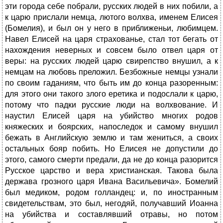
эти города себе побрали, русских людей в них побили, а
к царю прислали немца, лютого волхва, именем Елисея
(Бомелия), и был он у него в приближеньи, любимцем.
Навел Елисей на царя страхованье, стал тот бегать от
нахождения неверных и совсем было отвел царя от
веры: на русских людей царю свирепство внушил, а к
немцам на любовь преложил. Безбожные немцы узнали
по своим гаданиям, что быть им до конца разоренным:
для этого они такого злого еретика и подослали к царю,
потому что падки русские люди на волхвование. И
наустил Елисей царя на убийство многих родов
княжеских и боярских, напоследок и самому внушил
бежать в Английскую землю и там жениться, а своих
остальных бояр побить. Но Елисея не допустили до
этого, самого смерти предали, да не до конца разорится
Русское царство и вера христианская. Такова была
держава грозного царя Ивана Васильевича». Бомелий
был медиком, родом голландец: и, по иностранным
свидетельствам, это был, негодяй, получавший Иоанна
на убийства и составлявший отравы, но потом