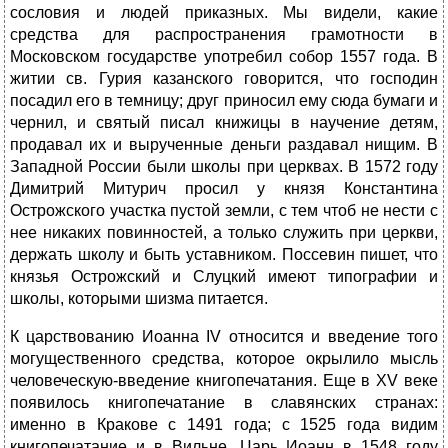
сословия и людей приказных. Мы видели, какие
средства для распространения грамотности в
Московском государстве употребил собор 1557 года. В
житии св. Гурия казанского говорится, что господин
посадил его в темницу; друг приносил ему сюда бумаги и
чернил, и святый писал книжицы в научение детям,
продавал их и вырученные деньги раздавал нищим. В
Западной России были школы при церквах. В 1572 году
Димитрий Митурич просил у князя Константина
Острожского участка пустой земли, с тем чтоб не нести с
нее никаких повинностей, а только служить при церкви,
держать школу и быть уставником. Поссевин пишет, что
князья Острожский и Слуцкий имеют типографии и
школы, которыми шизма питается.
К царствованию Иоанна IV относится и введение того
могущественного средства, которое окрылило мысль
человеческую-введение книгопечатания. Еще в XV веке
появилось книгопечатание в славянских странах:
именно в Кракове с 1491 года; с 1525 года видим
книгопечатание и в Вильне. Царь Иоанн в 1548 году