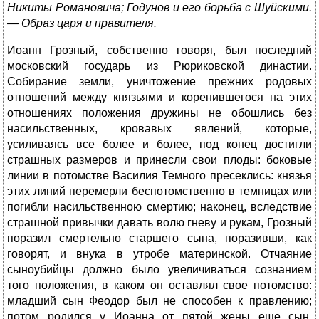
Никиты Романовича; Годунов и его борьба с Шуйскими.
— Образ царя и правителя.
Иоанн Грозный, собственно говоря, был последний
московский государь из Рюриковской династии.
Собирание земли, уничтожение прежних родовых
отношений между князьями и коренившегося на этих
отношениях положения дружины не обошлись без
насильственных, кровавых явлений, которые,
усиливаясь все более и более, под конец достигли
страшных размеров и принесли свои плоды: боковые
линии в потомстве Василия Темного пресеклись: князья
этих линий перемерли беспотомственно в темницах или
погибли насильственною смертию; наконец, вследствие
страшной привычки давать волю гневу и рукам, Грозный
поразил смертельно старшего сына, поразивши, как
говорят, и внука в утробе материнской. Отчаяние
сыноубийцы должно было увеличиваться сознанием
того положения, в каком он оставлял свое потомство:
младший сын Феодор был не способен к правлению;
потом родился у Иоанна от пятой жены еще сын,