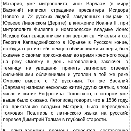
Макария, уже митрополита, инок Варлаам (в миру
Василий) написал страдание пресвитера Исидора
Нового и 72 русских людей, замученных немцами в
Юрьеве Ливонском (Дерпте), в княжение Иоанна III, при
митрополите Филиппе и новгородском владыке Ионе:
Исидор был священником при церкви св. Николая и св.
Георгия Каппадокийского в Юрьеве в Русском конце,
возбудил против себя немцев обличениями их веры, был
схвачен с своими прихожанами во время крестного хода
на реку Омовжу в день Богоявления, заключен в
темницу, на увещания принять латинство отвечал
сильнейшими обличениями и утоплен в той же реке
Омовже вместе с 72 русскими. Тот же Василий
(Варлаам) написал несколько житий других святых, в том
числе и житие Евфросина Псковского, о котором уже
выше было сказано. Летописец говорит, что в 1536 году,
по приказанию владыки Макария, была переведена
толковая Псалтирь с латинского языка на русский;
перевел Димитрий Толмач в глубокой старости.
К описываемому времени относится составление