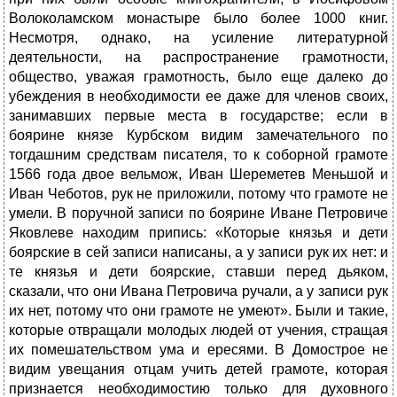
Волоколамском монастыре было более 1000 книг.
Несмотря, однако, на усиление литературной
деятельности, на распространение грамотности,
общество, уважая грамотность, было еще далеко до
убеждения в необходимости ее даже для членов своих,
занимавших первые места в государстве; если в
боярине князе Курбском видим замечательного по
тогдашним средствам писателя, то к соборной грамоте
1566 года двое вельмож, Иван Шереметев Меньшой и
Иван Чеботов, рук не приложили, потому что грамоте не
умели. В поручной записи по боярине Иване Петровиче
Яковлеве находим припись: «Которые князья и дети
боярские в сей записи написаны, а у записи рук их нет: и
те князья и дети боярские, ставши перед дьяком,
сказали, что они Ивана Петровича ручали, а у записи рук
их нет, потому что они грамоте не умеют». Были и такие,
которые отвращали молодых людей от учения, стращая
их помешательством ума и ересями. В Домострое не
видим увещания отцам учить детей грамоте, которая
признается необходимостию только для духовного