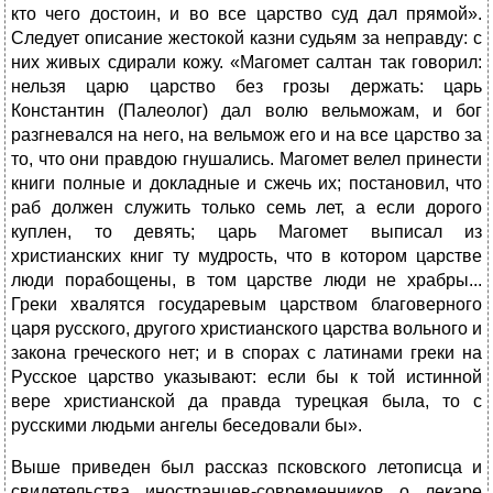
кто чего достоин, и во все царство суд дал прямой».
Следует описание жестокой казни судьям за неправду: с
них живых сдирали кожу. «Магомет салтан так говорил:
нельзя царю царство без грозы держать: царь
Константин (Палеолог) дал волю вельможам, и бог
разгневался на него, на вельмож его и на все царство за
то, что они правдою гнушались. Магомет велел принести
книги полные и докладные и сжечь их; постановил, что
раб должен служить только семь лет, а если дорого
куплен, то девять; царь Магомет выписал из
христианских книг ту мудрость, что в котором царстве
люди порабощены, в том царстве люди не храбры...
Греки хвалятся государевым царством благоверного
царя русского, другого христианского царства вольного и
закона греческого нет; и в спорах с латинами греки на
Русское царство указывают: если бы к той истинной
вере христианской да правда турецкая была, то с
русскими людьми ангелы беседовали бы».
Выше приведен был рассказ псковского летописца и
свидетельства иностранцев-современников о лекаре