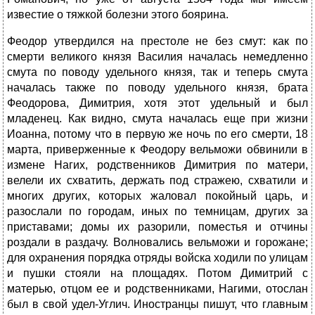
известие о тяжкой болезни этого боярина.
Феодор утвердился на престоле не без смут: как по
смерти великого князя Василия началась немедленно
смута по поводу удельного князя, так и теперь смута
началась также по поводу удельного князя, брата
Феодорова, Димитрия, хотя этот удельный и был
младенец. Как видно, смута началась еще при жизни
Иоанна, потому что в первую же ночь по его смерти, 18
марта, приверженные к Феодору вельможи обвинили в
измене Нагих, родственников Димитрия по матери,
велели их схватить, держать под стражею, схватили и
многих других, которых жаловал покойный царь, и
разослали по городам, иных по темницам, других за
приставами; домы их разорили, поместья и отчины
роздали в раздачу. Волновались вельможи и горожане;
для охранения порядка отряды войска ходили по улицам
и пушки стояли на площадях. Потом Димитрий с
матерью, отцом ее и родственниками, Нагими, отослан
был в свой удел-Углич. Иностранцы пишут, что главным