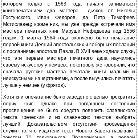
котором только с 1563 года начали заниматься
книгопечатанием два мастера— дьякон от Николы
Гостунского, Иван Федоров, да Петр Тимофеев
Мстиславец; кроме них, мы уже прежде встречали имя
мастера печатных книг Маруши Нефедьева под 1556
годом. 1 марта 1564 года окончено было печатание
первой книги-Деяний апостольских и соборных посланий
с посланиями апостола Павла. В XVII веке ходили слухи,
что эти первые мастера печатного дела научились
своему искусству у немцев:, некоторые же говорили, что
сначала русские мастера печатали книги малыми и
неискусными начертаниями, а после выучились печатать
лучше у немцев (у фрягов).
Хотя книгопечатание было заведено с целью прекратить
порчу книг, однако при тогдашнем состоянии
просвещения не было средств поверить славянского
текста греческим и из славянских текстов выбрать
лучший. Доказательством отсутствия просвещения
служит то, что издатели текст Нового Завета называют
текстом 70 толковников! Правописание в первой