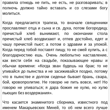
правила отнюдь не пить, не есть, не разговаривать; в
полночь должно тайно вставать и со слезами богу
молиться.
Когда предлагается трапеза, то вначале священники
прославляют отца и сына и св. духа, потом богородицу,
пречистый хлеб вынимают, по окончании стола
пречистый хлеб воздвизают и, отпев достойно, едят и
чашу пречистой пьют; а потом о здравии и за упокой.
Когда перед тобой поставят пищу, то не смей хулить, а с
благодарностию ешь. Очень любопытно наставление,
как вести себя на свадьбе, показывающее нравы и
обычаи времени: «Когда зван будешь на брак; то не
упивайся до пьянства и не засиживайся поздно, потому
что в пьянстве и долгом сиденье бывает брань, свара,
бой, кровопролитие. Не говорю не пить вовсе, нет! Но
говорю не упиваться; я дара божия не хулю, но хулю
пьющих без воздержания».
Что касается знаменитого сборника, известного под
именем Макарьевских Миней, то об нем всего лучше