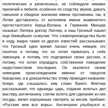
политических и религиозных, не соблюдали никаких
приличий и любили, особенно по сходству звуков, давать
смешное и обидное значение имени противника: так, в
Литве доставалось от католиков имени знаменитого
протестантского борца-Волана; в Германии Мюнцер
называл Лютера доктор Люгнер, а наш Грозный нашел
еще ближайшее созвучие. Что словопроизводства были
в ходу, видно также из других известий: рассказывают,
что Грозный одно время ласкал очень немцев; это
понятно и потому, что он хотел привязать к себе
ливонцев, и потому, что подозревал своих русских, и
потому, что хотел оправдать собственное поведение
недостоинством последних. Он хвалился своим
немецким происхождением именно от герцогов
баварских, и в доказательство этому приводил название:
бояре, где слышалось ему слово Baiern. Флетчер
рассказывает, что однажды царь, отдавая золотых дел
мастеру, англичанину, слитки золота для сделания из них
посуды, велел хорошенько смотреть за весом, прибавя:
«Русские мои все воры». Англичанин улыбнулся и,