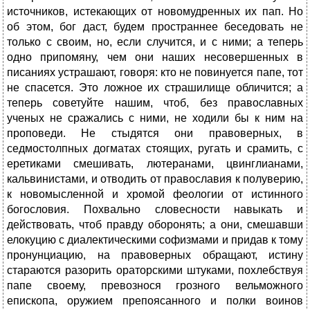
источников, истекающих от новомудренных их пап. Но
об этом, бог даст, будем пространнее беседовать не
только с своим, но, если случится, и с ними; а теперь
одно припомяну, чем они наших несовершенных в
писаниях устрашают, говоря: кто не повинуется папе, тот
не спасется. Это ложное их страшилище обличится; а
теперь советуйте нашим, чтоб, без православных
ученых не сражались с ними, не ходили бы к ним на
проповеди. Не стыдятся они правоверных, в
седмостолпных догматах стоящих, ругать и срамить, с
еретиками смешивать, лютеранами, цвинглианами,
кальвинистами, и отводить от православия к полуверию,
к новомысленной и хромой феологии от истинного
богословия. Похвально словесности навыкать и
действовать, чтоб правду оборонять; а они, смешавши
елокуцию с диалектическими софизмами и придав к тому
пронунциацию, на правоверных обращают, истину
стараются разорить ораторскими штуками, похлебствуя
папе своему, превознося грозного вельможного
епископа, оружием препоясанного и полки воинов