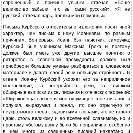
спрошенный о причине улыбки, отвечал: «Ваше
величество забыли, что вы сами русский». «Я не
русский,-отвечал царь,-предки мои германцы».
Письма Курбского относительно изложения носят иной
характер, чем письма к нему Иоанновы, по разным
причинам. Во-первых, Иоанн был начетчик, самоучка;
Курбский был учеником Максима Грека и поэтому
должен был иметь уже другие, высшие понятия о
риторстве в словесной премудрости, должен был
приобрести большое уменье разбираться в словесном
материале и давать своей речи большую стройность. В
ответе Иоанну Курбский укоряет его за неприличное
многословие, за нестройность речи, за слишком
обширные выписки из св. писания и отеческих творений:
«Широковещательное и многошумящее твое писание я
получил, выразумел и понял, что оно отрыгнуто от
неукротимого гнева с ядовитыми словами, что не только
царю, столь великому и во вселенной славимому, но и
простому, убогому воину было бы неприлично; особенно
в нем много из священных писаний нахватано и