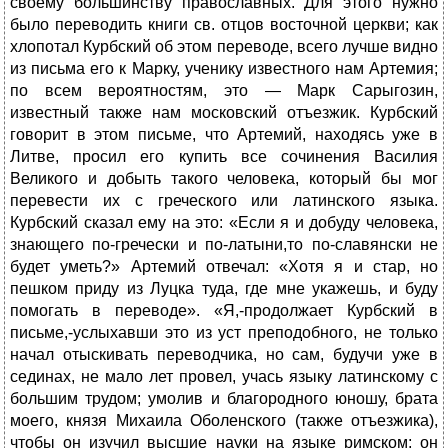
своему большинству православных. Для этого нужно
было переводить книги св. отцов восточной церкви; как
хлопотал Курбский об этом переводе, всего лучше видно
из письма его к Марку, ученику известного нам Артемия;
по всем вероятностям, это — Марк Сарыгозин,
известный также нам московский отъезжик. Курбский
говорит в этом письме, что Артемий, находясь уже в
Литве, просил его купить все сочинения Василия
Великого и добыть такого человека, который бы мог
перевести их с греческого или латинского языка.
Курбский сказал ему на это: «Если я и добуду человека,
знающего по-гречески и по-латыни,то по-славянски не
будет уметь?» Артемий отвечал: «Хотя я и стар, но
пешком приду из Луцка туда, где мне укажешь, и буду
помогать в переводе». «Я,-продолжает Курбский в
письме,-услыхавши это из уст преподобного, не только
начал отыскивать переводчика, но сам, будучи уже в
сединах, не мало лет провел, учась языку латинскому с
большим трудом; умолив и благородного юношу, брата
моего, князя Михаила Оболенского (также отъезжика),
чтобы он изучил высшие науки на языке римском; он