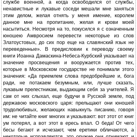
службе военной, а когда освободился от службы,
ненавистные и лукавые соседи мешали мне заняться
этим делом, желая отнять у меня имение, королем
данное мне на пропитание, желая и крови моей
насытиться. Несмотря на то, покусился я с означенным
юношею Амвросием перевести некоторые из слов
Златоустовых, до сих пор еще на славянский язык не
переведенные». В предисловии к переводу своему
книги Иоанна Дамаскина-Небеса-Курбский указывает на
значение просвещения и вооружается против тех,
которые в Московском государстве не понимали этого
значения: «Да приемлем слова предобрейшие и, бога
ради, не потакаем безумным, или, лучше сказать,
лукавым прелестникам, выдающим себя за учителей. Я
сам от них слыхал, еще будучи в Русской земле, под
державою московского царя: прельщают они юношей
трудолюбивых, желающих навыкнуть писанию, говоря
им: не читайте книг многих и указывают: вот этот от книг
ум потерял, а вот этот в ересь впал. О беда! От чего
бесы бегают и исчезают, чем еретики обличаются, а
некоторые исправляются, это оружие они отнимают, и