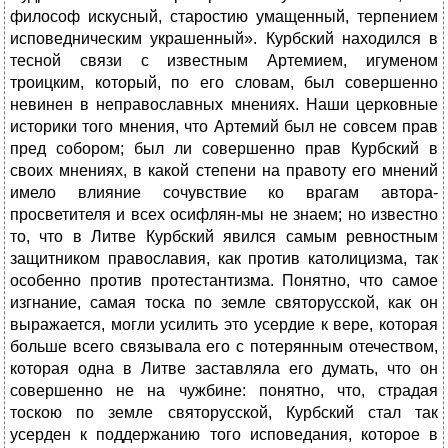
философ искусный, старостию умащенный, терпением
исповедническим украшенный». Курбский находился в
тесной связи с известным Артемием, игуменом
троицким, который, по его словам, был совершенно
невинен в неправославных мнениях. Наши церковные
историки того мнения, что Артемий был не совсем прав
пред собором; был ли совершенно прав Курбский в
своих мнениях, в какой степени на правоту его мнений
имело влияние сочувствие ко врагам автора-
просветителя и всех осифлян-мы не знаем; но известно
то, что в Литве Курбский явился самым ревностным
защитником православия, как против католицизма, так
особенно против протестантизма. Понятно, что самое
изгнание, самая тоска по земле святорусской, как он
выражается, могли усилить это усердие к вере, которая
больше всего связывала его с потерянным отечеством,
которая одна в Литве заставляла его думать, что он
совершенно не на чужбине: понятно, что, страдая
тоскою по земле святорусской, Курбский стал так
усерден к поддержанию того исповедания, которое в