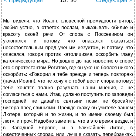
< Предыдущая
15 / 30
Следующая >
Мы видели, что Иоанн, словесной премудрости ритор,
любил устно, в ответах послам, выказывать обилие и
красоту своей речи. От спора с Поссевином он
уклонялся и потому, что опасался оказаться
несостоятельным пред ученым иезуитом, и потому, что
опасался, говоря против католицизма, оскорбить главу
католического мира. Но дошло до нас известие о споре
его с протестантом Рогитою, где он уже не боялся никого
оскорбить: «Говорил я тебе прежде и теперь повторяю
(начал Иоанн), что не хочу я с тобой вести спора потому:
тебе хочется только разузнать наши мнения, а не
согласиться с нами. Итак, должно поступить по заповеди
господней: не давайте святыни псам, не бросайте
бисера пред свиньями. Прежде скажу об учителе вашем
Лютере, который и по жизни, и по имени своему был
лют», и проч. Надобно заметить, что в это время везде, и
в Западной Европе, и в ближайшей Литве, в
ожесточенных спорах, или, лучше сказать, перебранках,