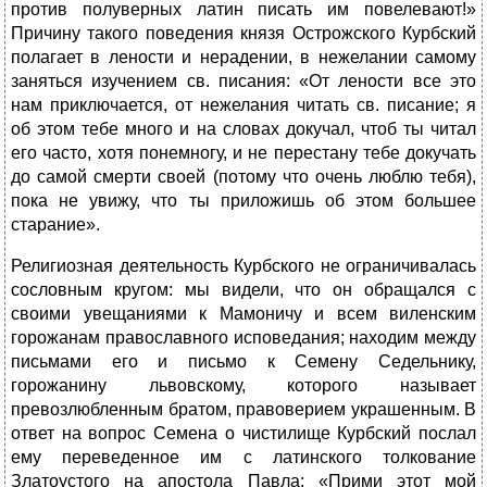
против полуверных латин писать им повелевают!»
Причину такого поведения князя Острожского Курбский
полагает в лености и нерадении, в нежелании самому
заняться изучением св. писания: «От лености все это
нам приключается, от нежелания читать св. писание; я
об этом тебе много и на словах докучал, чтоб ты читал
его часто, хотя понемногу, и не перестану тебе докучать
до самой смерти своей (потому что очень люблю тебя),
пока не увижу, что ты приложишь об этом большее
старание».
Религиозная деятельность Курбского не ограничивалась
сословным кругом: мы видели, что он обращался с
своими увещаниями к Мамоничу и всем виленским
горожанам православного исповедания; находим между
письмами его и письмо к Семену Седельнику,
горожанину львовскому, которого называет
превозлюбленным братом, правоверием украшенным. В
ответ на вопрос Семена о чистилище Курбский послал
ему переведенное им с латинского толкование
Златоустого на апостола Павла: «Прими этот мой