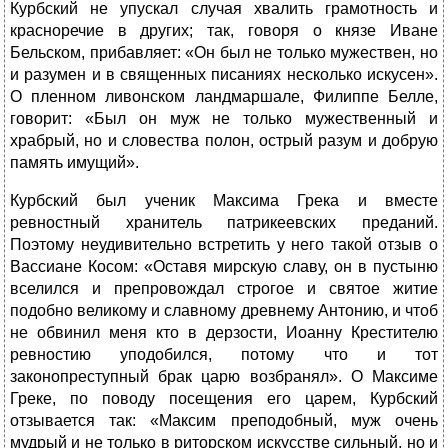
Курбский не упускал случая хвалить грамотность и
красноречие в других; так, говоря о князе Иване
Бельском, прибавляет: «Он был не только мужествен, но
и разумен и в священных писаниях несколько искусен».
О пленном ливонском ландмаршале, Филиппе Белле,
говорит: «Был он муж не только мужественный и
храбрый, но и словества полон, острый разум и добрую
память имущий».
Курбский был ученик Максима Грека и вместе
ревностный хранитель патрикеевских преданий.
Поэтому неудивительно встретить у него такой отзыв о
Вассиане Косом: «Оставя мирскую славу, он в пустыню
вселился и препровождал строгое и святое житие
подобно великому и славному древнему Антонию, и чтоб
не обвинил меня кто в дерзости, Иоанну Крестителю
ревностию уподобился, потому что и тот
законопреступный брак царю возбранял». О Максиме
Греке, по поводу посещения его царем, Курбский
отзывается так: «Максим преподобный, муж очень
мудрый и не только в риторском искусстве сильный, но и