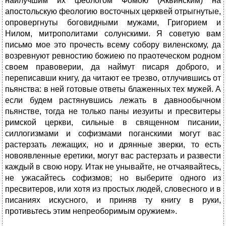
наилучшим их феологом Фомою (Аквинским) на
апостольскую феологию восточных церквей отрыгнутые,
опровергнуты боговидными мужами, Григорием и
Нилом, митрополитами солунскими. Я советую вам
письмо мое это прочесть всему собору виленскому, да
возревнуют ревностию божиею по праотеческом родном
своем правоверии, да наймут писаря доброго, и
переписавши книгу, да читают ее трезво, отлучившись от
пьянства: в ней готовые ответы блаженных тех мужей. А
если будем растянувшись лежать в давнообычном
пьянстве, тогда не только паны иезуиты и пресвитеры
римской церкви, сильные в священном писании,
силлогизмами и софизмами поганскими могут вас
растерзать лежащих, но и дрянные зверки, то есть
новоявленные еретики, могут вас растерзать и развести
каждый в свою нору. Итак не унывайте, не отчаявайтесь,
не ужасайтесь софизмов; но выберите одного из
пресвитеров, или хотя из простых людей, словесного и в
писаниях искусного, и приняв ту книгу в руки,
противьтесь этим непреоборимым оружием».