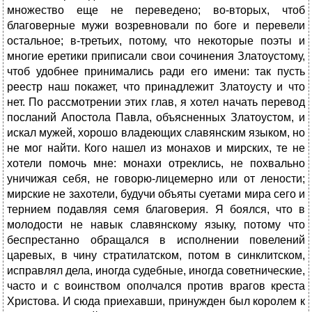
множество еще не переведено; во-вторых, чтоб
благоверные мужи возревновали по боге и перевели
остальное; в-третьих, потому, что некоторые поэты и
многие еретики приписали свои сочинения Златоустому,
чтоб удобнее принимались ради его имени: так пусть
реестр наш покажет, что принадлежит Златоусту и что
нет. По рассмотрении этих глав, я хотел начать перевод
посланий Апостола Павла, объясненных Златоустом, и
искал мужей, хорошо владеющих славянским языком, но
не мог найти. Кого нашел из монахов и мирских, те не
хотели помочь мне: монахи отреклись, не похвально
уничижая себя, не говорю-лицемерно или от лености;
мирские не захотели, будучи объяты суетами мира сего и
тернием подавляя семя благоверия. Я боялся, что в
молодости не навык славянскому языку, потому что
беспрестанно обращался в исполнении повелений
царевых, в чину стратилатском, потом в синклитском,
исправлял дела, иногда судебные, иногда советнические,
часто и с воинством ополчался против врагов креста
Христова. И сюда приехавши, принужден был королем к