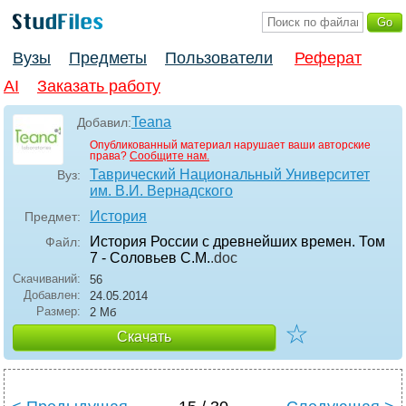
Вузы
Предметы
Пользователи
Реферат
AI
Заказать работу
Teana
Добавил:
Опубликованный материал нарушает ваши авторские
права?
Сообщите нам.
Таврический Национальный Университет
Вуз:
им. В.И. Вернадского
История
Предмет:
История России с древнейших времен. Том
Файл:
7 - Соловьев С.М.
.doc
Скачиваний:
56
Добавлен:
24.05.2014
Размер:
2 Мб
☆
Скачать