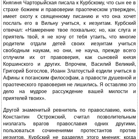
Княгиня Чарторыйская писала к Курбскому, что сын ее в
страхе божием и правоверии праотеческом утвержден,
имеет охоту к священному писанию и что она хочет
послать его в Вильну учиться, к иезуитам. Курбский
отвечал: «Намерение твое похвально; но, как слуга и
приятель твой, я не хочу от тебя утаить, что многие
родители отдали детей своих иезуитам учиться
свободным наукам, но они, не науча, прежде всего
отлучили их от правоверия, как сыновей князя
Коршинского и других. Впрочем, Василий Великий,
Григорий Богослов, Иоанн Златоустый ездили учиться в
Афины к поганским философам, а правости душевной и
праотеческого правоверия не лишились. Я оставляю это
дело на мудрое рассуждение вашей милости и
приятелей твоих».
Другой знаменитый ревнитель по православию, князь
Константин Острожский, считал позволительным
низлагать врагов православия одних другими,
пользоваться сочинениями протестантов против
иезуитов, Курбский не разделял этого мнения: когда