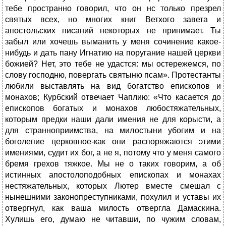
тебе пространно говорил, что он нс только презрел
святых всех, но многих книг Ветхого завета и
апостольских писаний некоторых не принимает. Ты
забыл или хочешь выманить у меня сочинение какое-
нибудь и дать пану Игнатию на поругание нашей церкви
божией? Нет, это тебе не удастся: мы остережемся, по
слову господню, повергать святыню псам». Протестанты
любили выставлять на вид богатство епископов и
монахов; Курбский отвечает Чаплию: «Что касается до
епископов богатых и монахов любостяжательных,
которым предки наши дали имения не для корысти, а
для странноприимства, на милостыни убогим и на
боголепие церковное-как они распоряжаются этими
имениями, судит их бог, а не я, потому что у меня самого
бремя грехов тяжкое. Мы не о таких говорим, а об
истинных апостолоподобных епископах и монахах
нестяжательных, которых Лютер вместе смешал с
нынешними законопреступниками, похулил и уставы их
отвергнул, как ваша милость отвергла Дамаскина.
Хулишь его, думаю не читавши, по чужим словам,