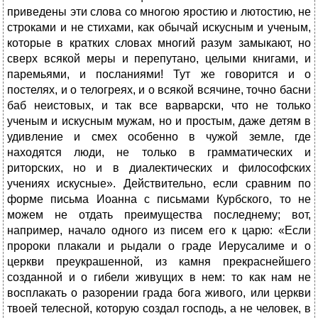
приведены эти слова со многою яростию и лютостию, не
строками и не стихами, как обычай искусным и ученым,
которые в кратких словах многий разум замыкают, но
сверх всякой меры и перепутано, целыми книгами, и
паремьями, и посланиями! Тут же говорится и о
постелях, и о телогреях, и о всякой всячине, точно басни
баб неистовых, и так все варварски, что не только
ученым и искусным мужам, но и простым, даже детям в
удивление и смех особенно в чужой земле, где
находятся люди, не только в грамматических и
риторских, но и в диалектических и философских
учениях искусные». Действительно, если сравним по
форме письма Иоанна с письмами Курбского, то не
можем не отдать преимущества последнему; вот,
например, начало одного из писем его к царю: «Если
пророки плакали и рыдали о граде Иерусалиме и о
церкви преукрашенной, из камня прекраснейшего
созданной и о гибели живущих в нем: то как нам не
восплакать о разорении града бога живого, или церкви
твоей телесной, которую создал господь, а не человек, в