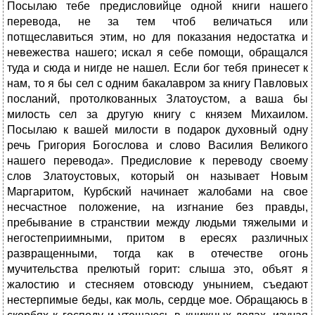
Посылаю тебе предисловийце одной книги нашего
перевода, не за тем чтоб величаться или
потщеславиться этим, но для показания недостатка и
невежества нашего; искал я себе помощи, обращался
туда и сюда и нигде не нашел. Если бог тебя принесет к
нам, то я бы сел с одним бакалавром за книгу Павловых
посланий, протолкованных Златоустом, а ваша бы
милость сел за другую книгу с князем Михаилом.
Посылаю к вашей милости в подарок духовный одну
речь Григория Богослова и слово Василия Великого
нашего перевода». Предисловие к переводу своему
слов Златоустовых, который он называет Новым
Маргаритом, Курбский начинает жалобами на свое
несчастное положение, на изгнание без правды,
пребывание в странствии между людьми тяжелыми и
негостеприимными, притом в ересях различных
развращенными, тогда как в отечестве огонь
мучительства прелютый горит: слыша это, объят я
жалостию и стесняем отовсюду унынием, съедают
нестерпимые беды, как моль, сердце мое. Обращаюсь в