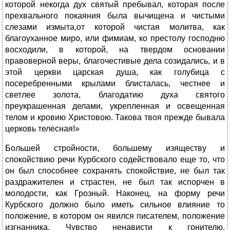
которой некогда дух святый пребывал, которая после
прехвального покаяния была вычищена и чистыми
слезами измыта,от которой чистая молитва, как
благоуханное миро, или фимиам, ко престолу господню
восходили, в которой, на твердом основании
правоверной веры, благочестивые дела созидались, и в
этой церкви царская душа, как голубица с
посеребренными крылами блисталась, честнее и
светлее золота, благодатию духа святого
преукрашенная делами, укрепленная и освещенная
телом и кровию Христовою. Такова твоя прежде бывала
церковь телесная!»
Большей стройности, большему изяществу и
спокойствию речи Курбского содействовало еще то, что
он был способнее сохранять спокойствие, не был так
раздражителен и страстен, не был так испорчен в
молодости, как Грозный. Наконец, на форму речи
Курбского должно было иметь сильное влияние то
положение, в котором он явился писателем, положение
изгнанника. Чувство ненависти к гонителю,