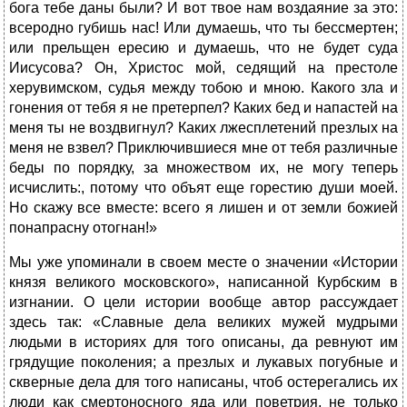
бога тебе даны были? И вот твое нам воздаяние за это:
всеродно губишь нас! Или думаешь, что ты бессмертен;
или прельщен ересию и думаешь, что не будет суда
Иисусова? Он, Христос мой, седящий на престоле
херувимском, судья между тобою и мною. Какого зла и
гонения от тебя я не претерпел? Каких бед и напастей на
меня ты не воздвигнул? Каких лжесплетений презлых на
меня не взвел? Приключившиеся мне от тебя различные
беды по порядку, за множеством их, не могу теперь
исчислить:, потому что объят еще горестию души моей.
Но скажу все вместе: всего я лишен и от земли божией
понапрасну отогнан!»
Мы уже упоминали в своем месте о значении «Истории
князя великого московского», написанной Курбским в
изгнании. О цели истории вообще автор рассуждает
здесь так: «Славные дела великих мужей мудрыми
людьми в историях для того описаны, да ревнуют им
грядущие поколения; а презлых и лукавых погубные и
скверные дела для того написаны, чтоб остерегались их
люди как смертоносного яда или поветрия, не только