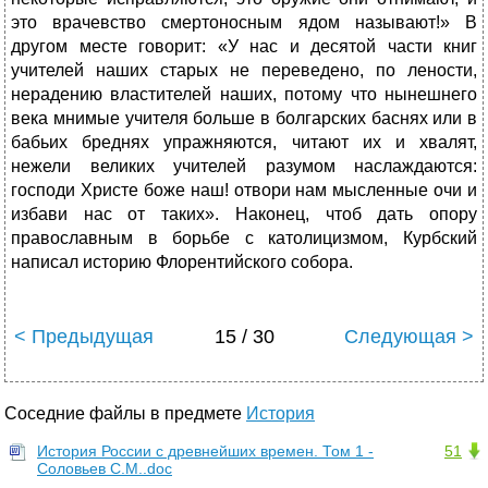
это врачевство смертоносным ядом называют!» В
другом месте говорит: «У нас и десятой части книг
учителей наших старых не переведено, по лености,
нерадению властителей наших, потому что нынешнего
века мнимые учителя больше в болгарских баснях или в
бабьих бреднях упражняются, читают их и хвалят,
нежели великих учителей разумом наслаждаются:
господи Христе боже наш! отвори нам мысленные очи и
избави нас от таких». Наконец, чтоб дать опору
православным в борьбе с католицизмом, Курбский
написал историю Флорентийского собора.
< Предыдущая
15 / 30
Следующая >
Соседние файлы в предмете
История
История России с древнейших времен. Том 1 -
51
Соловьев С.М..doc