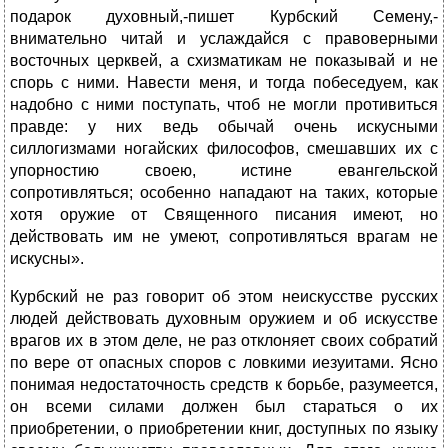
подарок духовный,-пишет Курбский Семену,-
внимательно читай и услаждайся с правоверными
восточных церквей, а схизматикам не показывай и не
спорь с ними. Навести меня, и тогда побеседуем, как
надобно с ними поступать, чтоб не могли противиться
правде: у них ведь обычай очень искусными
силлогизмами ногайских философов, смешавших их с
упорностию своею, истине евангельской
сопротивляться; особенно нападают на таких, которые
хотя оружие от Священного писания имеют, но
действовать им не умеют, сопротивляться врагам не
искусны».
Курбский не раз говорит об этом неискусстве русских
людей действовать духовным оружием и об искусстве
врагов их в этом деле, не раз отклоняет своих собратий
по вере от опасных споров с ловкими иезуитами. Ясно
понимая недостаточность средств к борьбе, разумеется,
он всеми силами должен был стараться о их
приобретении, о приобретении книг, доступных по языку