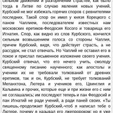
сильном движении и разгорячении страстей, как было
тогда в Литве по случаю явления новых учений,
Курбский не мог избежать горячих споров с ревнителями
последних. Такой спор он имел у князя Корецкого с
паном Чаплием, последователем известных нам
московских еретиков-Феодосия Косого и товарища его
Игнатия. Спор, как видно из слов Курбского, кончился
сильным возвышением голоса со стороны Чаплия,
причем Курбский, видя, что действует страсть, а не
рассудок, не стал отвечать. Но Чаплий не оставил его в
покое и прислал письменное изложение своего учения.
Курбский отвечал, что его нечего учить, смолоду
священному писанию наученного; как апостолы и
ученики их не требовали толкований от древних
еретиков, так и он, Курбский, не требует толкований
Меланхтона, Лютера и учеников его, Цвинглия и
Кальвина и прочих, которые еще и при жизни его с ним
не соглашались; им последуют теперь и пан Феодосий и
пан Игнатий не ради учений, а ради паней своих. «Ты
пишешь,-продолжает Курбский,-чтоб я написал тебе о
Лютере, почему я называл его лжепророком; но я уже