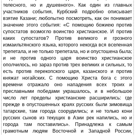
телесного, но и душевного». Как один из главных
участников события, Курбский подробно описывает
взятие Казани; любопытно посмотреть, как он понимает
значение этого события: «С помощию божиею против
супостатов возмогло воинство христианское. И против
каких супостатов? Против великого и грозного
измаильтянского языка, которого некогда вся вселенная
трепетала, и не только трепетала, но и опустошена была;
и не против одного царя воинство христианское
ополчилось, но зараз против трех великих и сильных, то
есть против перекопского царя, казанского и против
княжат ногайских. С помощию Христа бога с этого
времени отражало оно нападения всех троих и
преславными победами украшалось, и в небольшое
число лет пределы христианские расширились: где
прежде в опустошенных краях русских были зимовища
татарские, там города соорудились; и не только кони
русских сынов из текущих в Азии рек напились, но и
города там поставились». Принадлежа к самым
грамотным людям Восточной и Западной России,