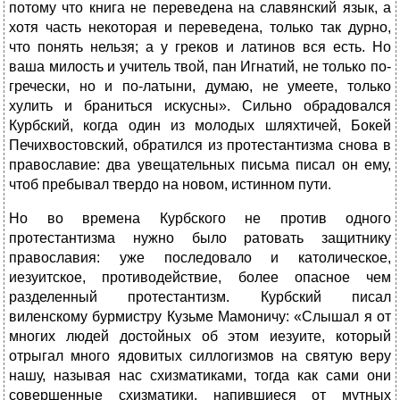
потому что книга не переведена на славянский язык, а
хотя часть некоторая и переведена, только так дурно,
что понять нельзя; а у греков и латинов вся есть. Но
ваша милость и учитель твой, пан Игнатий, не только по-
гречески, но и по-латыни, думаю, не умеете, только
хулить и браниться искусны». Сильно обрадовался
Курбский, когда один из молодых шляхтичей, Бокей
Печихвостовский, обратился из протестантизма снова в
православие: два увещательных письма писал он ему,
чтоб пребывал твердо на новом, истинном пути.
Но во времена Курбского не против одного
протестантизма нужно было ратовать защитнику
православия: уже последовало и католическое,
иезуитское, противодействие, более опасное чем
разделенный протестантизм. Курбский писал
виленскому бурмистру Кузьме Мамоничу: «Слышал я от
многих людей достойных об этом иезуите, который
отрыгал много ядовитых силлогизмов на святую веру
нашу, называя нас схизматиками, тогда как сами они
совершенные схизматики, напившиеся от мутных