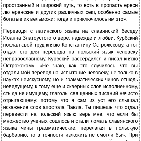
пространный и широкий путь, то есть в пропасть ереси
лютеранские и других различных сект, особенно самые
богатые их вельможи: тогда и приключилось им это».
Переводя с латинского языка на славянский беседу
Иоанна Златоустого о вере, надежде и любви, Курбский
послал свой труд князю Константину Острожскому, а тот
отдал его для перевода на польский язык человеку
неправославному. Курбский рассердился и писал князю
Острожскому: «Не знаю, как это случилось, что вы
отдали мой перевод на испытание человеку, не только в
науках неискусному, но и грамматических чинов отнюдь
неведущему, к тому еще и скверных слов исполненному,
стыда не имущему, глаголы священных писаний нечисто
отрыгающему: потому что я сам из уст его слышал
искажение слов апостола Павла. Ты пишешь, что отдал
перевести на польский язык: верь мне, что если бы
множество ученых сошлось и стали ломать славянского
языка чины грамматические, перелагая в польскую
барбарию, то в точности изложить не смогли бы». При