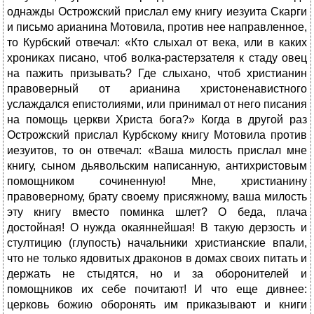
однажды Острожский прислал ему книгу иезуита Скарги
и письмо арианина Мотовила, против нее направленное,
то Курбский отвечал: «Кто слыхал от века, или в каких
хрониках писано, чтоб волка-растерзателя к стаду овец
на пажить призывать? Где слыхано, чтоб христианин
правоверный от арианина христоненавистного
услаждался епистолиями, или принимал от него писания
на помощь церкви Христа бога?» Когда в другой раз
Острожский прислал Курбскому книгу Мотовила против
иезуитов, то он отвечал: «Ваша милость прислал мне
книгу, сыном дьявольским написанную, антихристовым
помощником сочиненную! Мне, христианину
правоверному, брату своему присяжному, ваша милость
эту книгу вместо поминка шлет? О беда, плача
достойная! О нужда окаяннейшая! В такую дерзость и
стултицию (глупость) начальники христианские впали,
что не только ядовитых драконов в домах своих питать и
держать не стыдятся, но и за оборонителей и
помощников их себе почитают! И что еще дивнее:
церковь божию оборонять им приказывают и книги