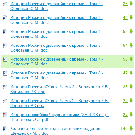
История России с древнейших времен. Том 2 -
36
Соловьев С.М..doc
История России с древнейших времен. Том 3 -
44
Соловьев С.М..doc
История России с древнейших времен. Том 4 -
55
Соловьев С.М..doc
История России с древнейших времен. Том 5 -
54
Соловьев С.М..doc
История России с древнейших времен. Том 7 -
56
Соловьев С.М..doc
История России с древнейших времен. Том 8 -
47
Соловьев С.М..doc
История России. XX век. Часть 2 - Валиуллин К.Б.,
35
Зарипова Р.К..doc
История России. XX век. Часть 2 - Валиуллин К.Б.,
22
Зарипова Р.К.doc
История российской журналистики (XVIII-XX вв.) -
27
Протасова О.Л..pdf
Количественные методы в источниковедении -
146
Шендерюк М.Г..doc