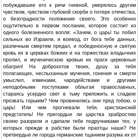
побуждавшее его к речи гневной, умерялось другим
чувством, чувством глубокой скорби о потере отечества,
о безотрадности положения своего. Это особенно
ощутительно в первом послании, которое состоит из
одного болезненного вопля: «Зачем, о царь! ты побил
сильных во Израили, и воевод, от бога тебе данных,
различным смертям предал, и победоносную и святую
кровь их в церквах божиих и на торжествах владычних
пролил, и мученическою кровью их праги церковные
обагрил! На доброхотов твоих, душу за тебя
полагающих, неслыханные мучения, гонения и смерти
умыслил, изменами, чародействами и другими
неподобными поступками облыгая православных,
стараясь усердно свет в тьму преложить и сладкое
прозвать горьким? Чем провинились они пред тобою, о
царь! Или чем прогневали тебя, христианский
предстатель! Не прегордые ли царства храбростию
своею разорили и сделали тебе подручниками тех, у
которых прежде в рабстве были праотцы наши? Не
претвердые ли города германские тщанием разума их от