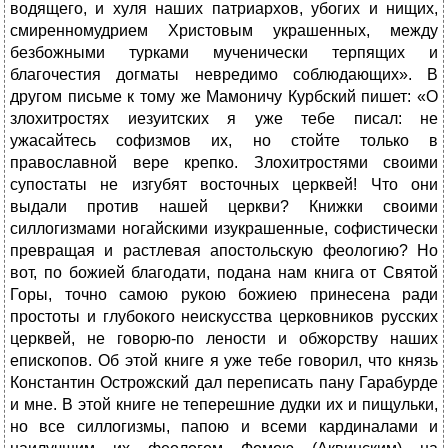
водящего, и хуля наших патриархов, убогих и нищих,
смиренномудрием Христовым украшенных, между
безбожными турками мученически терпящих и
благочестия догматы невредимо соблюдающих». В
другом письме к тому же Мамоничу Курбский пишет: «О
злохитростях иезуитских я уже тебе писал: не
ужасайтесь софизмов их, но стойте только в
православной вере крепко. Злохитростями своими
супостаты не изгубят восточных церквей! Что они
выдали против нашей церкви? Книжки своими
силлогизмами ногайскими изукрашенные, софистически
превращая и растлевая апостольскую феологию? Но
вот, по божией благодати, подана нам книга от Святой
Горы, точно самою рукою божиею принесена ради
простоты и глубокого неискусства церковников русских
церквей, не говорю-по лености и обжорству наших
епископов. Об этой книге я уже тебе говорил, что князь
Константин Острожский дал переписать пану Гарабурде
и мне. В этой книге не теперешние дудки их и пищульки,
но все силлогизмы, папою и всеми кардиналами и