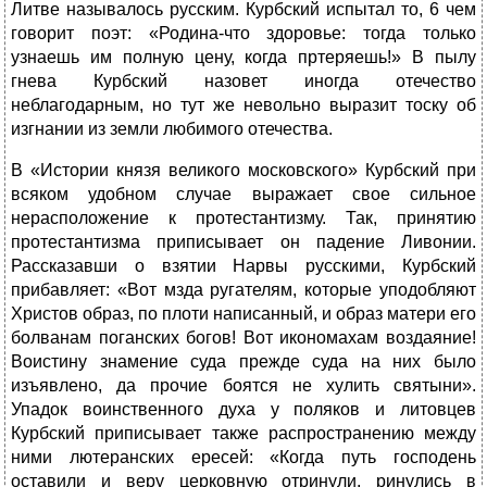
Литве называлось русским. Курбский испытал то, 6 чем
говорит поэт: «Родина-что здоровье: тогда только
узнаешь им полную цену, когда пртеряешь!» В пылу
гнева Курбский назовет иногда отечество
неблагодарным, но тут же невольно выразит тоску об
изгнании из земли любимого отечества.
В «Истории князя великого московского» Курбский при
всяком удобном случае выражает свое сильное
нерасположение к протестантизму. Так, принятию
протестантизма приписывает он падение Ливонии.
Рассказавши о взятии Нарвы русскими, Курбский
прибавляет: «Вот мзда ругателям, которые уподобляют
Христов образ, по плоти написанный, и образ матери его
болванам поганских богов! Вот икономахам воздаяние!
Воистину знамение суда прежде суда на них было
изъявлено, да прочие боятся не хулить святыни».
Упадок воинственного духа у поляков и литовцев
Курбский приписывает также распространению между
ними лютеранских ересей: «Когда путь господень
оставили и веру церковную отринули, ринулись в