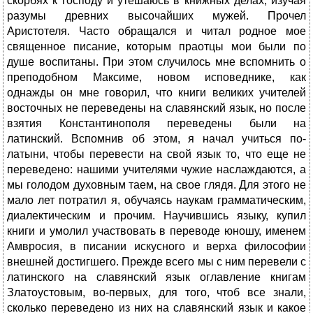
скорбях к господу и утешаюсь в книжных делах, изучая
разумы древних высочайших мужей. Прочел
Аристотеля. Часто обращался и читал родное мое
священное писание, которым праотцы мои были по
душе воспитаны. При этом случилось мне вспомнить о
преподобном Максиме, новом исповеднике, как
однажды он мне говорил, что книги великих учителей
восточных не переведены на славянский язык, но после
взятия Константинополя переведены были на
латинский. Вспомнив об этом, я начал учиться по-
латыни, чтобы перевести на свой язык то, что еще не
переведено: нашими учителями чужие наслаждаются, а
мы голодом духовным таем, на свое глядя. Для этого не
мало лет потратил я, обучаясь наукам грамматическим,
диалектическим и прочим. Научившись языку, купил
книги и умолил участвовать в переводе юношу, именем
Амвросия, в писании искусного и верха философии
внешней достигшего. Прежде всего мы с ним перевели с
латинского на славянский язык оглавление книгам
Златоустовым, во-первых, для того, чтоб все знали,
сколько переведено из них на славянский язык и какое