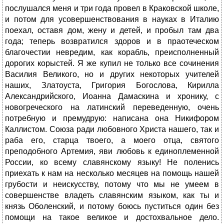
послушался меня и три года провел в Краковской школе,
и потом для усовершенствования в науках в Италию
поехал, оставя дом, жену и детей, и пробыл там два
года; теперь возвратился здоров и в праотеческом
благочестии невредим, как корабль, преисполненный
дорогих корыстей. Я же купил не только все сочинения
Василия Великого, но и других некоторых учителей
наших, Златоуста, Григория Богослова, Кирилла
Александрийского, Иоанна Дамаскина и хронику, с
новогреческого на латинский переведенную, очень
потребную и премудрую: написана она Никифором
Каллистом. Союза ради любовного Христа нашего, так и
раба его, старца твоего, а моего отца, святого
преподобного Артемия, яви любовь к единоплеменной
России, ко всему славянскому языку! Не поленись
приехать к нам на несколько месяцев на помощь нашей
грубости и неискусству, потому что мы не умеем в
совершенстве владеть славянским языком, как ты и
князь Оболенский, и потому боюсь пуститься один без
помощи на такое великое и достохвальное дело.