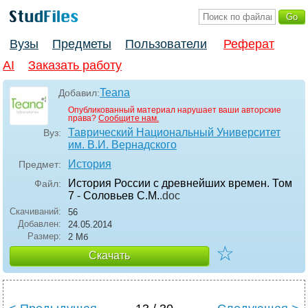
Вузы
Предметы
Пользователи
Реферат
AI
Заказать работу
Teana
Добавил:
Опубликованный материал нарушает ваши авторские
права?
Сообщите нам.
Таврический Национальный Университет
Вуз:
им. В.И. Вернадского
История
Предмет:
История России с древнейших времен. Том
Файл:
7 - Соловьев С.М.
.doc
Скачиваний:
56
Добавлен:
24.05.2014
Размер:
2 Мб
☆
Скачать