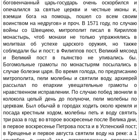
боговенчанный царь-государь очень оскорбился и
опечалился за святые церкви и честные иконы и,
вземши бога на помощь, пошел со всем своим
воинством на недругов» и проч. В 1571 году, по случаю
войны со Швециею, митрополит писал в Кириллов
монастырь, чтоб монахи не только упражнялись в
молитвах об успехе царского оружия, но также
соблюдали бы и пост; в Филиппов пост, Великий мясоед
и Великий пост в пьянство не упивались бы.
Богомольные грамоты по монастырям посылались в
случае болезни царя. Во время голода, по предписанию
митрополита, пели молебны и святили воду, архиерей
рассылал по епархии увещательные грамоты о
нравственном исправлении. По случаю побед звонили в
колокола целый день до полуночи, пели молебны по
церквам. Был обычай в городах ходить около кремля и
посада крестным ходом, молебны петь и воду святить
три раза в год: во второе воскресенье после Велика дни,
в первое воскресенье Петрова поста и в Успенский пост;
в Крещенье и первое августа святили воду на реке: а 1