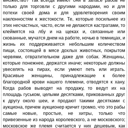
множество? Так всегда имеют они в запасе рабов не
только для торговли с другими народами, но и для
потехи своей дома и для удовлетворения своим
наклонностям к жестокости. Те, которые посильнее из
этих несчастных, часто, если не делаются кастратами, то
клеймятся на лбу и на щеках и, связанные или
скованные, мучатся днем на работе, ночью в темницах, и
жизнь их поддерживается небольшим количеством
пищи, состоящей в мясе дохлых животных, покрытом
червями, отвратительном даже для собак. Женщины,
которые понежнее, держатся иначе; некоторые должны
увеселять на пирах, если умеют петь или играть.
Красивые женщины, принадлежащие к более
благородной крови нашего племени, отводятся к хану.
Когда рабов выводят на продажу, то ведут их на
площадь гуськом, целыми десятками, прикованных друг
к другу около шеи, и продают такими десятками с
аукциона, причем аукционер кричит громко, что это рабы
самые новые, простые, не хитры, только что
привезенные из народа королевского, а не московского;
московское же племя считается у них дешевым, как