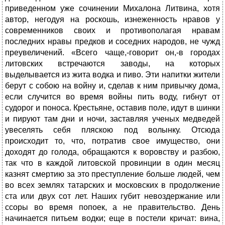
приведенном уже сочинении Михалона Литвина, хотя
автор, негодуя на роскошь, изнеженность нравов у
современников своих и противополагая нравам
последних нравы предков и соседних народов, не чужд
преувеличений. «Всего чаще,-говорит он,-в городах
литовских встречаются заводы, на которых
выделывается из жита водка и пиво. Эти напитки жители
берут с собою на войну и, сделав к ним привычку дома,
если случится во время войны пить воду, гибнут от
судорог и поноса. Крестьяне, оставив поле, идут в шинки
и пируют там дни и ночи, заставляя ученых медведей
увеселять себя пляскою под волынку. Отсюда
происходит то, что, потратив свое имущество, они
доходят до голода, обращаются к воровству и разбою,
так что в каждой литовской провинции в один месяц
казнят смертию за это преступление больше людей, чем
во всех землях татарских и московских в продолжение
ста или двух сот лет. Наших губит невоздержание или
ссоры во время попоек, а не правительство. День
начинается питьем водки; еще в постели кричат: вина,