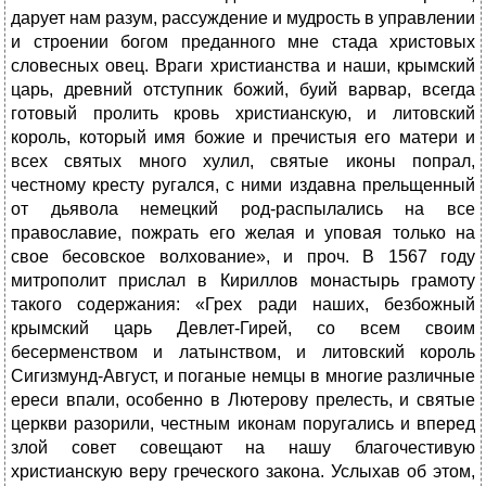
дарует нам разум, рассуждение и мудрость в управлении
и строении богом преданного мне стада христовых
словесных овец. Враги христианства и наши, крымский
царь, древний отступник божий, буий варвар, всегда
готовый пролить кровь христианскую, и литовский
король, который имя божие и пречистыя его матери и
всех святых много хулил, святые иконы попрал,
честному кресту ругался, с ними издавна прельщенный
от дьявола немецкий род-распылались на все
православие, пожрать его желая и уповая только на
свое бесовское волхование», и проч. В 1567 году
митрополит прислал в Кириллов монастырь грамоту
такого содержания: «Грех ради наших, безбожный
крымский царь Девлет-Гирей, со всем своим
бесерменством и латынством, и литовский король
Сигизмунд-Август, и поганые немцы в многие различные
ереси впали, особенно в Лютерову прелесть, и святые
церкви разорили, честным иконам поругались и вперед
злой совет совещают на нашу благочестивую
христианскую веру греческого закона. Услыхав об этом,