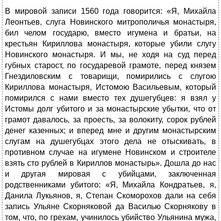
В мировой записи 1560 года говорится: «Я, Михайла
Леонтьев, слуга Новинского митрополичья монастыря,
бил челом государю, вместо игумена и братьи, на
крестьян Кириллова монастыря, которые убили слугу
Новинского монастыря. И мы, не ходя на суд перед
губных старост, по государевой грамоте, перед князем
Гнездиловским с товарищи, помирились с слугою
Кириллова монастыря, Истомою Васильевым, который
помирился с нами вместо тех душегубцев: я взял у
Истомы долг убитого и за монастырские убытки, что от
грамот давалось, за проесть, за волокиту, сорок рублей
денег казенных; и вперед мне и другим монастырским
слугам на душегубцах этого дела не отыскивать, в
противном случае на игумене Новинском и строителе
взять сто рублей в Кириллов монастырь». Дошла до нас
и другая мировая с убийцами, заключенная
родственниками убитого: «Я, Михайла Кондратьев, я,
Данила Лукьянов, я, Степан Скоморохов дали на себя
запись Ульяне Скорняковой да Василью Скорнякову в
том, что, по грехам, учинилось убийство Ульянина мужа,