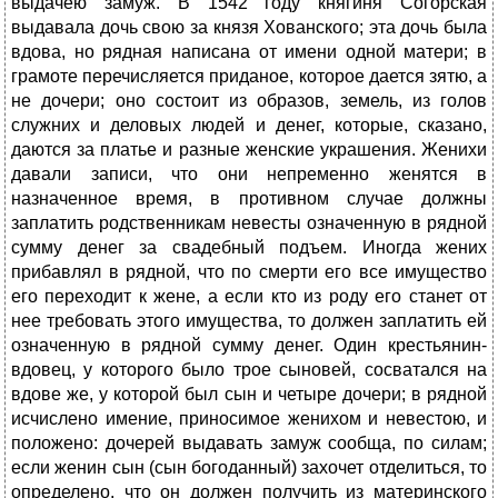
выдачею замуж. В 1542 году княгиня Согорская
выдавала дочь свою за князя Хованского; эта дочь была
вдова, но рядная написана от имени одной матери; в
грамоте перечисляется приданое, которое дается зятю, а
не дочери; оно состоит из образов, земель, из голов
служних и деловых людей и денег, которые, сказано,
даются за платье и разные женские украшения. Женихи
давали записи, что они непременно женятся в
назначенное время, в противном случае должны
заплатить родственникам невесты означенную в рядной
сумму денег за свадебный подъем. Иногда жених
прибавлял в рядной, что по смерти его все имущество
его переходит к жене, а если кто из роду его станет от
нее требовать этого имущества, то должен заплатить ей
означенную в рядной сумму денег. Один крестьянин-
вдовец, у которого было трое сыновей, сосватался на
вдове же, у которой был сын и четыре дочери; в рядной
исчислено имение, приносимое женихом и невестою, и
положено: дочерей выдавать замуж сообща, по силам;
если женин сын (сын богоданный) захочет отделиться, то
определено, что он должен получить из материнского