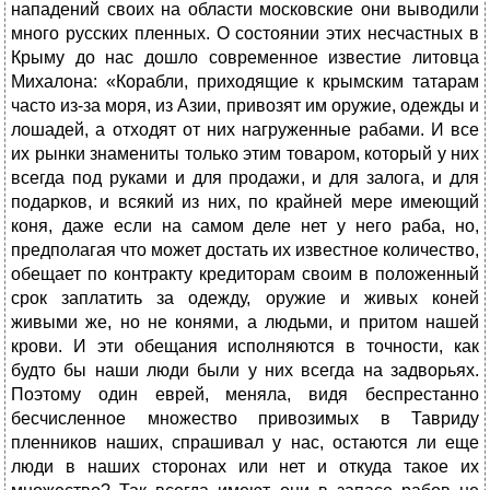
нападений своих на области московские они выводили
много русских пленных. О состоянии этих несчастных в
Крыму до нас дошло современное известие литовца
Михалона: «Корабли, приходящие к крымским татарам
часто из-за моря, из Азии, привозят им оружие, одежды и
лошадей, а отходят от них нагруженные рабами. И все
их рынки знамениты только этим товаром, который у них
всегда под руками и для продажи, и для залога, и для
подарков, и всякий из них, по крайней мере имеющий
коня, даже если на самом деле нет у него раба, но,
предполагая что может достать их известное количество,
обещает по контракту кредиторам своим в положенный
срок заплатить за одежду, оружие и живых коней
живыми же, но не конями, а людьми, и притом нашей
крови. И эти обещания исполняются в точности, как
будто бы наши люди были у них всегда на задворьях.
Поэтому один еврей, меняла, видя беспрестанно
бесчисленное множество привозимых в Тавриду
пленников наших, спрашивал у нас, остаются ли еще
люди в наших сторонах или нет и откуда такое их