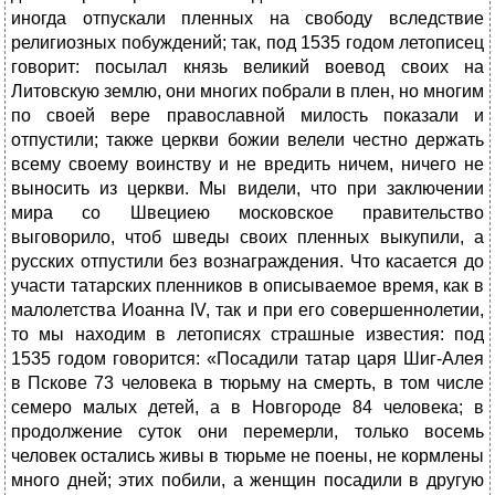
иногда отпускали пленных на свободу вследствие
религиозных побуждений; так, под 1535 годом летописец
говорит: посылал князь великий воевод своих на
Литовскую землю, они многих побрали в плен, но многим
по своей вере православной милость показали и
отпустили; также церкви божии велели честно держать
всему своему воинству и не вредить ничем, ничего не
выносить из церкви. Мы видели, что при заключении
мира со Швециею московское правительство
выговорило, чтоб шведы своих пленных выкупили, а
русских отпустили без вознаграждения. Что касается до
участи татарских пленников в описываемое время, как в
малолетства Иоанна IV, так и при его совершеннолетии,
то мы находим в летописях страшные известия: под
1535 годом говорится: «Посадили татар царя Шиг-Алея
в Пскове 73 человека в тюрьму на смерть, в том числе
семеро малых детей, а в Новгороде 84 человека; в
продолжение суток они перемерли, только восемь
человек остались живы в тюрьме не поены, не кормлены
много дней; этих побили, а женщин посадили в другую