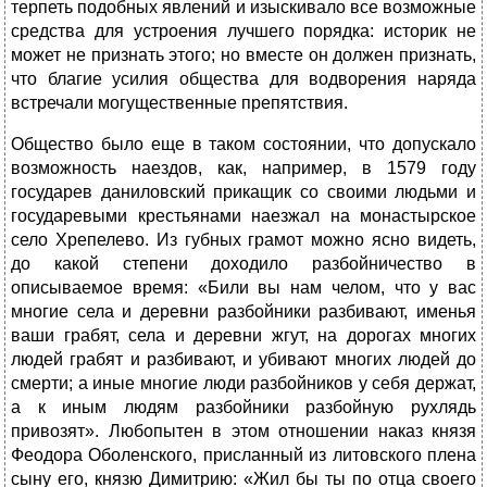
терпеть подобных явлений и изыскивало все возможные
средства для устроения лучшего порядка: историк не
может не признать этого; но вместе он должен признать,
что благие усилия общества для водворения наряда
встречали могущественные препятствия.
Общество было еще в таком состоянии, что допускало
возможность наездов, как, например, в 1579 году
государев даниловский прикащик со своими людьми и
государевыми крестьянами наезжал на монастырское
село Хрепелево. Из губных грамот можно ясно видеть,
до какой степени доходило разбойничество в
описываемое время: «Били вы нам челом, что у вас
многие села и деревни разбойники разбивают, именья
ваши грабят, села и деревни жгут, на дорогах многих
людей грабят и разбивают, и убивают многих людей до
смерти; а иные многие люди разбойников у себя держат,
а к иным людям разбойники разбойную рухлядь
привозят». Любопытен в этом отношении наказ князя
Феодора Оболенского, присланный из литовского плена
сыну его, князю Димитрию: «Жил бы ты по отца своего