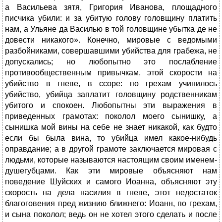
а Васильева зятя, Григория Иванова, площадного
писчика убили: и за убитую голову головщину платить
нам, а Ульяне да Василью в той головщине убытка де не
довести никакого». Конечно, мировые с ведомыми
разбойниками, совершавшими убийства для грабежа, не
допускались; но любопытно это послабление
противообщественным привычкам, этой скорости на
убийство в гневе, в ссоре: по грехам учинилось
убийство, убийца заплатит головщину родственникам
убитого и спокоен. Любопытны эти выражения в
приведенных грамотах: поколол моего сынишку, а
сынишка мой вины на себе не знает никакой, как будто
если бы была вина, то убийца имел какое-нибудь
оправдание; а в другой грамоте заключается мировая с
людьми, которые называются настоящим своим именем-
душегубцами. Как эти мировые объясняют нам
поведение Шуйских и самого Иоанна, объясняют эту
скорость на дела насилия в гневе, этот недостаток
благоговения пред жизнию ближнего: Иоанн, по грехам,
и сына поколол; ведь он не хотел этого сделать и после