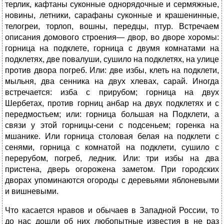
терлик, кафтаны суконные однорядочные и сермяжные,
новины, летники, сарафаны суконные и крашенинные,
телогреи, торлоп, вошны, передцы, птур. Встречаем
описания домового строения— двор, во дворе хоромы:
горница на подклете, горница с двумя комнатами на
подклетях, две повалуши, сушило на подклетях, на улице
против двора погреб. Или: две избы, клеть на подклети,
мыльня, два сенника на двух хлевах, сарай. Иногда
встречается: изба с прирубом; горница на двух
Шербетах, против горниц анбар на двух подклетях и с
передмостьем; или: горница большая на Подклети, а
связи у этой горницы-сени с подсеньем; горенка на
мшанике. Или горница столовая белая на подклети с
сенями, горница с комнатой на подклети, сушило с
перерубом, погреб, ледник. Или: три избы на два
пристена, дверь огорожена заметом. При городских
дворах упоминаются огороды с деревьями яблоневыми
и вишневыми.
Что касается нравов и обычаев в Западной России, то
до нас дошли об них любопытные известия в не раз