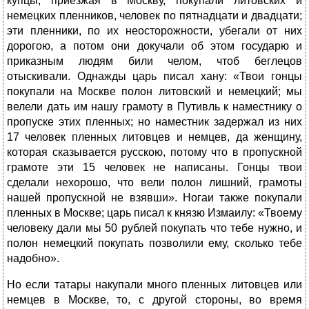
купцы, приезжая в Москву, покупали литовских и
немецких пленников, человек по пятнадцати и двадцати;
эти пленники, по их неосторожности, убегали от них
дорогою, а потом они докучали об этом государю и
приказным людям били челом, чтоб беглецов
отыскивали. Однажды царь писал хану: «Твои гонцы
покупали на Москве полон литовский и немецкий; мы
велели дать им нашу грамоту в Путивль к наместнику о
пропуске этих пленных; но наместник задержал из них
17 человек пленных литовцев и немцев, да женщину,
которая сказывается русскою, потому что в пропускной
грамоте эти 15 человек не написаны. Гонцы твои
сделали нехорошо, что вели полон лишний, грамоты
нашей пропускной не взявши». Ногаи также покупали
пленных в Москве; царь писал к князю Измаилу: «Твоему
человеку дали мы 50 рублей покупать что тебе нужно, и
полон немецкий покупать позволили ему, сколько тебе
надобно».
Но если татары накупали много пленных литовцев или
немцев в Москве, то, с другой стороны, во время