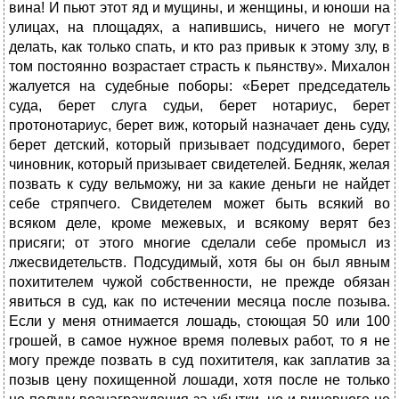
вина! И пьют этот яд и мущины, и женщины, и юноши на
улицах, на площадях, а напившись, ничего не могут
делать, как только спать, и кто раз привык к этому злу, в
том постоянно возрастает страсть к пьянству». Михалон
жалуется на судебные поборы: «Берет председатель
суда, берет слуга судьи, берет нотариус, берет
протонотариус, берет виж, который назначает день суду,
берет детский, который призывает подсудимого, берет
чиновник, который призывает свидетелей. Бедняк, желая
позвать к суду вельможу, ни за какие деньги не найдет
себе стряпчего. Свидетелем может быть всякий во
всяком деле, кроме межевых, и всякому верят без
присяги; от этого многие сделали себе промысл из
лжесвидетельств. Подсудимый, хотя бы он был явным
похитителем чужой собственности, не прежде обязан
явиться в суд, как по истечении месяца после позыва.
Если у меня отнимается лошадь, стоющая 50 или 100
грошей, в самое нужное время полевых работ, то я не
могу прежде позвать в суд похитителя, как заплатив за
позыв цену похищенной лошади, хотя после не только