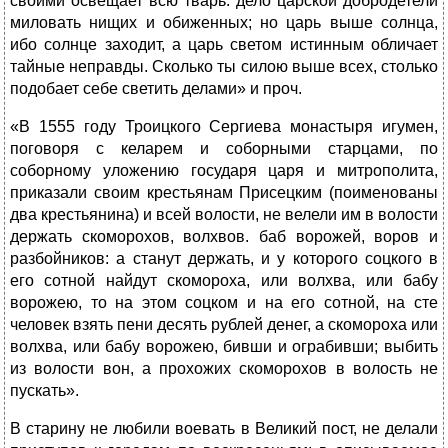
своими освещает всю тварь: дело царской добродетели
миловать нищих и обиженных; но царь выше солнца,
ибо солнце заходит, а царь светом истинным обличает
тайные неправды. Сколько ты силою выше всех, столько
подобает себе светить делами» и проч.
«В 1555 году Троицкого Сергиева монастыря игумен,
поговоря с келарем и соборными старцами, по
соборному уложению государя царя и митрополита,
приказали своим крестьянам Присецким (поименованы
два крестьянина) и всей волости, не велели им в волости
держать скоморохов, волхвов. баб ворожей, воров и
разбойников: а станут держать, и у которого соцкого в
его сотной найдут скомороха, или волхва, или бабу
ворожею, то на этом соцком и на его сотной, на сте
человек взять пени десять рублей денег, а скомороха или
волхва, или бабу ворожею, бивши и ограбивши; выбить
из волости вон, а прохожих скоморохов в волость не
пускать».
В старину не любили воевать в Великий пост, не делали