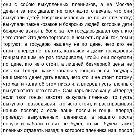
они с собою выкупленных пленников, а на Москве
деньги за них давали не сполна,-то отвечать, что они
выкупали детей боярских молодых не по их отечеству;
выкупали также козаков и боярских людей; которые дети
боярские взяты в боях, за тех государь давал окуп, кто
чего стоит. Это дело торговое: в чем есть прибыток, тем и
торгуют; а государю нашему не по цене, чего кто не
стоит, вперед не платить; казначеи и дьяки государевы
гонцам вашим не раз говаривали, чтобы они покупали
по цене, кто чего стоит, а лишней безмерной цены не
писали. Теперь, какие кабалы у гонцов были, государь
наш много денег дать велел, чего кто и не стоит, потому
что хан и калга об этом писали, а вперед пусть пленных
выкупают кто чего стоит». Сам царь писал хану: «Вперед
если твои гонцы захотят выкупать пленных, то пусть
выкупают, разведывая, кто чего стоит, и расспрашивая
наших послов; а если ваши послы и гонцы вперед
приведут выкупленных пленников, а нашего посла
поруки и кабалы о них не будет, то мы будем таких
пленных отдавать назад; а которого пленника наш посол