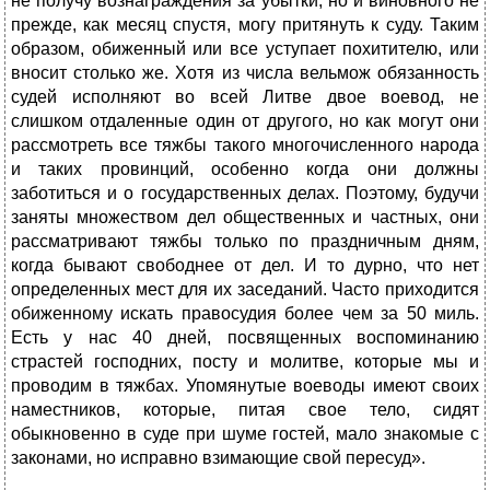
не получу вознаграждения за убытки, но и виновного не
прежде, как месяц спустя, могу притянуть к суду. Таким
образом, обиженный или все уступает похитителю, или
вносит столько же. Хотя из числа вельмож обязанность
судей исполняют во всей Литве двое воевод, не
слишком отдаленные один от другого, но как могут они
рассмотреть все тяжбы такого многочисленного народа
и таких провинций, особенно когда они должны
заботиться и о государственных делах. Поэтому, будучи
заняты множеством дел общественных и частных, они
рассматривают тяжбы только по праздничным дням,
когда бывают свободнее от дел. И то дурно, что нет
определенных мест для их заседаний. Часто приходится
обиженному искать правосудия более чем за 50 миль.
Есть у нас 40 дней, посвященных воспоминанию
страстей господних, посту и молитве, которые мы и
проводим в тяжбах. Упомянутые воеводы имеют своих
наместников, которые, питая свое тело, сидят
обыкновенно в суде при шуме гостей, мало знакомые с
законами, но исправно взимающие свой пересуд».