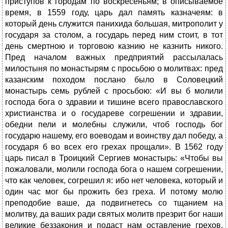
приступов к городам по воскресеньям; в описываемое
время, в 1559 году, царь дал память казначеям: в
который день служится панихида большая, митрополит у
государя за столом, а государь перед ним стоит, в тот
день смертною и торговою казнию не казнить никого.
Пред началом важных предприятий рассылалась
милостыня по монастырям с просьбою о молитвах: пред
казанским походом послано было в Соловецкий
монастырь семь рублей с просьбою: «И вы б молили
господа бога о здравии и тишине всего православского
христианства и о государеве согрешении и здравии,
обедни пели и молебны служили, чтоб господь бог
государю нашему, его воеводам и воинству дал победу, а
государя б во всех его грехах прощали». В 1562 году
царь писал в Троицкий Сергиев монастырь: «Чтобы вы
пожаловали, молили господа бога о нашем согрешении,
что как человек, согрешил я: ибо нет человека, который и
один час мог бы прожить без греха. И потому молю
преподобие ваше, да подвигнетесь со тщанием на
молитву, да ваших ради святых молитв презрит бог наши
великие беззакония и подаст нам оставление грехов,