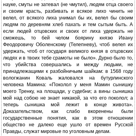
науке, смуты не затевал (не чмутил), людям отца своего
и своим красть, разбивать и всякое лихо чинить не
велел, от всякого лиха унимал бы их, велел бы своим
людям по деревням хлеб пахать и тем сытым быть. А
если людей отцовских и своих от лиха удержать не
сможешь, то бей челом боярину князю Ивану
Феодоровичу Оболенскому (Телепневу), чтоб велел их
удержать, чтоб от государя великого князя в отцовских
людях и в твоих тебе срамоты не было». Дурно было то,
что убийства совершались и между людьми, не
принадлежащими к разбойничьим шайкам: в 1568 году
вологжанин Коваль жаловался на бутурлинского
человека Мамина: «Поколол у меня Мамин сынишку
моего Тренку, на площади, у судебни; а вины сынишка
мой над собою не знает никакой, за что его поколол; а
теперь сынишка мой лежит в конце живота».
Доказательством, как слабо вкоренены были
государственные понятия, как в этом отношении
общество не далеко еще ушло от времен Русской
Правды, служат мировые по уголовным делам.