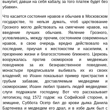
выкупит, давши на себя кабалу, за того платеж будет без
убавки».
Что касается состояния нравов и обычаев в Московском
государстве, то нельзя думать, чтоб царствование
Грозного могло действовать на смягчение нравов, на
введение лучших обычаев. Явление Грозного,
условливаясь, между прочим, состоянием современных
нравов, в свою очередь вредно действовало на
последние, приучая к жестокостям и насилиям, к
презрению жизни и благосостоянию ближнего. Церковь
вооружалась против скоморохов и медвежьих
поводчиков за их безнравственное поведение,
монастыри предписывали выбивать их из своих
владений; но Иоанн показывал пример пристрастия к
грубым забавам, доставляемым медведями и
скоморохами; Иоанн любил травить людей медведями:
слуги подражали господину. Вот что рассказывает
летописец под 1572 годом: на Софийской стороне, в
земщине, Суббота Осетр бил до крови дьяка Данила
Бартенева и медведем его драл, и в избе дьяк был с