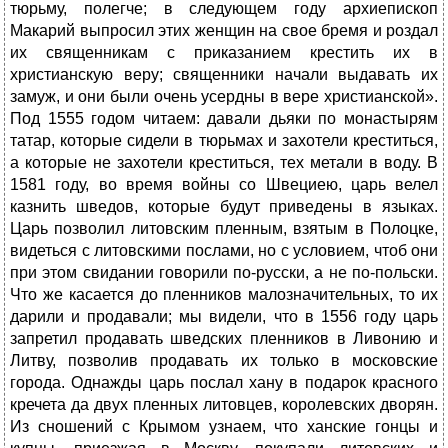
тюрьму, полегче; в следующем году архиепископ
Макарий выпросил этих женщин на свое бремя и роздал
их священникам с приказанием крестить их в
христианскую веру; священники начали выдавать их
замуж, и они были очень усердны в вере христианской».
Под 1555 годом читаем: давали дьяки по монастырям
татар, которые сидели в тюрьмах и захотели креститься,
а которые не захотели креститься, тех метали в воду. В
1581 году, во время войны со Швециею, царь велел
казнить шведов, которые будут приведены в языках.
Царь позволил литовским пленным, взятым в Полоцке,
видеться с литовскими послами, но с условием, чтоб они
при этом свидании говорили по-русски, а не по-польски.
Что же касается до пленников малозначительных, то их
дарили и продавали; мы видели, что в 1556 году царь
запретил продавать шведских пленников в Ливонию и
Литву, позволив продавать их только в московские
города. Однажды царь послал хану в подарок красного
кречета да двух пленных литовцев, королевских дворян.
Из сношений с Крымом узнаем, что ханские гонцы и