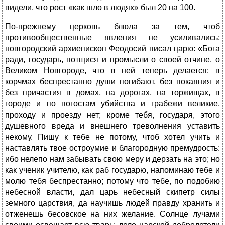
видели, что рост «как шло в людях» был 20 на 100.
По-прежнему церковь блюла за тем, чтоб
противообщественные явления не усиливались;
новгородский архиепископ Феодосий писал царю: «Бога
ради, государь, потщися и промысли о своей отчине, о
Великом Новгороде, что в ней теперь делается: в
корчмах беспрестанно души погибают, без покаяния и
без причастия в домах, на дорогах, на торжищах, в
городе и по погостам убийства и грабежи великие,
проходу и проезду нет; кроме тебя, государя, этого
душевного вреда и внешнего треволнения уставить
некому. Пишу к тебе не потому, чтоб хотел учить и
наставлять твое остроумие и благородную премудрость:
ибо нелепо нам забывать свою меру и дерзать на это; но
как ученик учителю, как раб государю, напоминаю тебе и
молю тебя беспрестанно; потому что тебе, по подобию
небесной власти, дал царь небесный скипетр силы
земного царствия, да научишь людей правду хранить и
отженешь бесовское на них желание. Солнце лучами