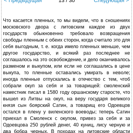
< Предыдущая
13 / 30
Следующая >
Что касается пленных, то мы видели, что в сношениях
московского двора с литовским каждое из двух
государств обыкновенно требовало возвращения
свободы пленным с обеих сторон, когда считало это для
себя выгодным, т. е. когда имело пленных меньше, чем
другое государство, и всякий раз последнее не
соглашалось на это освобождение, и дело оканчивалось
разменом и выкупом, или если не соглашались в цене
выкупа, то пленные оставались умирать в неволе;
иногда пленные отпускались в отечество с тем, чтоб
собрали окуп за себя и за товарищей: смоленский
наместник писал в 1580 году оршанскому старосте, что
вышел из Литвы на окуп, на веру государя великого
князя сын боярский Сатин, а товарищ его Одоевцов
остался в плену у виленского воеводы; теперь Сатин
приехал в Смоленск с окупом, привез за себя и за
Одоевцова 250 рублей денег, 40 куниц, лису черную и
два бобра черных. В походах на литовские области