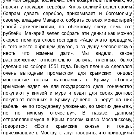
умягчил сердца последних: они возвратили пленных, но
просят у государя серебра. Князь великий велел своим
боярам давать серебро, приказывает и богомольцу
своему, владыке Макарию, собрать со всех монастырей
своей архиепископии, по обежному счету, семь сот
рублей». Макарий велел собрать эти деньги как можно
скорее, помянув слово господне: «Аще злато предадим,
в того место обрящем другое, а за душу человеческую
несть что измены дати». Мы видели, какое
распоряжение относительно выкупа пленных было
сделано на соборе 1551 года. Выкуп пленных сделался
очень выгодным промыслом для крымских гонцов;
московские послы жаловались в Крыму: «Гонцы
крымские ездят не для государского дела, гонечество
покупают у князей и мурз и ездят для своих долгов:
покупают пленных в Крыму дешево, а берут на них
кабалы не по государеву уложенью, во многих деньгах,
не по ихнему отечеству». В наказе, данном
отправлявшемуся в Крым послом князю Мосальскому,
говорится: «Если крымские князья и гонцы,
приезжавшие в Москву, станут говорить, что приводили