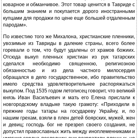
коварное и обманчивое. Этот товар ценится в Тавриде с
большим знанием и покупается дорого иностранными
купцами для продажи по цене еще большей отдаленным
пародам».
По известию того же Михалона, христианские пленники,
увозимые из Тавриды в далекие страны, всего более
горевали о том, что будут удалены от храмов божиих.
Отсюда выкуп пленных христиан из рук татарских
сделался необходимо священною, религиозною
обязанностью и из дела частного милосердия
обращался в дело государственное, ибо правительство
имело средства удовлетворительнее распоряжаться
выкупом. Под 1535 годом летописец говорит, что великий
князь Иван Васильевич и мать его Елена прислали к
новгородскому владыке такую грамоту: «Приходили в
прежние годы татары на государеву Украйну, и, по
нашим грехам, взяли в плен детей боярских, мужей, жен
и девиц; господь бог не презрел своего создания, не
допустил православных жить между иноплеменниками и