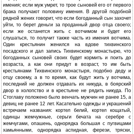
имения; если муж умрет, то трое сыновей его от первого
брака получают половину имения. В другой подобной
рядной жених говорит, что если богоданный сын захочет
уйти, то берет деньги за проданный двор отца своего;
если же останется жить с вотчимом и будет его
слушаться, то получит также часть из имения вотчима.
Один крестьянин женился на вдове тихвинского
посадского и дал запись Тихвинскому монастырю, что
богоданных сыновей своих будет кормить и поить до
возраста, а как они придут в возраст, то им быть
крестьянами Тихвинского монастыря, подобно деду и
отцу своему, а в то время, как будут жить у вотчима,
последний не должен отдавать их никуда, в боярский
двор в холопство и в крестьяне не рядить никуда. По
Стоглаву положено было венчать мужчин не ранее 15, а
девиц не ранее 12 лет. Касательно одежды и украшений
встречаем названия: кортел белий, кортел кощатый,
одинцы жемчужные, серьги бечата на серебре с
жемчугами, опашень, однорядка большая с пугвицами
хамьянными, однорядка аспидная, ферези, тряски,