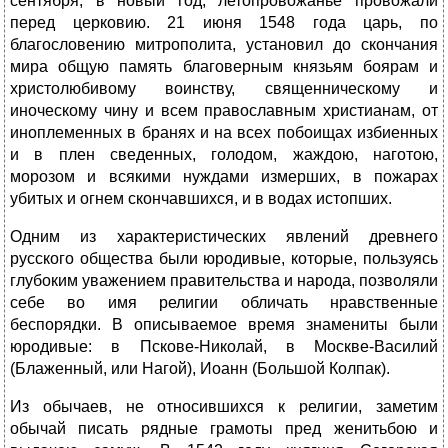
сентября, в новый год, летопровожанье провожали
перед церковию. 21 июня 1548 года царь, по
благословению митрополита, установил до скончания
мира общую память благоверным князьям боярам и
христолюбивому воинству, священническому и
иноческому чину и всем православным христианам, от
иноплеменных в бранях и на всех побоищах избиенных
и в плен сведенных, голодом, жаждою, наготою,
морозом и всякими нуждами измерших, в пожарах
убитых и огнем скончавшихся, и в водах истопших.
Одним из характеристических явлений древнего
русского общества были юродивые, которые, пользуясь
глубоким уважением правительства и народа, позволяли
себе во имя религии обличать нравственные
беспорядки. В описываемое время знамениты были
юродивые: в Пскове-Николай, в Москве-Василий
(Блаженный, или Нагой), Иоанн (Большой Колпак).
Из обычаев, не относившихся к религии, заметим
обычай писать рядные грамоты пред женитьбою и