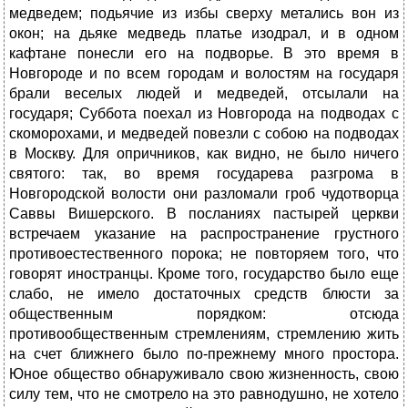
медведем; подьячие из избы сверху метались вон из
окон; на дьяке медведь платье изодрал, и в одном
кафтане понесли его на подворье. В это время в
Новгороде и по всем городам и волостям на государя
брали веселых людей и медведей, отсылали на
государя; Суббота поехал из Новгорода на подводах с
скоморохами, и медведей повезли с собою на подводах
в Москву. Для опричников, как видно, не было ничего
святого: так, во время государева разгрома в
Новгородской волости они разломали гроб чудотворца
Саввы Вишерского. В посланиях пастырей церкви
встречаем указание на распространение грустного
противоестественного порока; не повторяем того, что
говорят иностранцы. Кроме того, государство было еще
слабо, не имело достаточных средств блюсти за
общественным порядком: отсюда
противообщественным стремлениям, стремлению жить
на счет ближнего было по-прежнему много простора.
Юное общество обнаруживало свою жизненность, свою
силу тем, что не смотрело на это равнодушно, не хотело