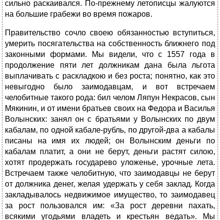
сильно раскаивался. По-прежнему летописцы жалуются
на большие грабежи во время пожаров.
Правительство сочло своею обязанностью вступиться,
умерить посягательства на собственность ближнего под
законными формами. Мы видели, что с 1557 года в
продолжение пяти лет должникам дана была льгота
выплачивать с раскладкою и без роста; понятно, как это
невыгодно было заимодавцам, и вот встречаем
челобитные такого рода: бил челом Ляпун Некрасов, сын
Мякинин, и от имени братьев своих на Федора и Василья
Волынских: занял он с братьями у Волынских по двум
кабалам, по одной кабале-рубль, по другой-два а кабалы
писаны на имя их людей; он Волынским деньги по
кабалам платит, а они не берут, деньги растят силою,
хотят продержать государево уложенье, урочные лета.
Встречаем также челобитную, что заимодавцы не берут
от должника денег, желая удержать у себя заклад. Когда
закладывалось недвижимое имущество, то заимодавец
за рост пользовался им: «За рост деревни пахать,
всякими угодьями владеть и крестьян ведать». Мы