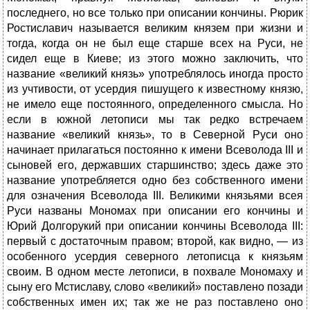
последнего, но все только при описании кончины. Рюрик
Ростиславич называется великим князем при жизни и
тогда, когда он не был еще старше всех на Руси, не
сидел еще в Киеве; из этого можно заключить, что
название «великий князь» употреблялось иногда просто
из учтивости, от усердия пишущего к известному князю,
не имело еще постоянного, определенного смысла. Но
если в южной летописи мы так редко встречаем
название «великий князь», то в Северной Руси оно
начинает прилагаться постоянно к имени Всеволода III и
сыновей его, державших старшинство; здесь даже это
название употребляется одно без собственного имени
для означения Всеволода III. Великими князьями всея
Руси названы Мономах при описании его кончины и
Юрий Долгорукий при описании кончины Всеволода III:
первый с достаточным правом; второй, как видно, — из
особенного усердия северного летописца к князьям
своим. В одном месте летописи, в похвале Мономаху и
сыну его Мстиславу, слово «великий» поставлено позади
собственных имен их; так же не раз поставлено оно