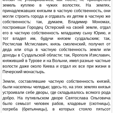
земель куплею в чужих волостях. На землях,
принадлежавших князьям в частную собственность, они
могли строить города и отдавать их детям в частную же
собственность: так, думаем, Владимир Мономах,
построивши Городец Остерский на своей земле, отдал
его в частную собственность младшему сыну Юрию, и
тот владел им, будучи князем суздальским; так,
Ростислав Мстиславич, князь смоленский, получил от
деда или отца в частную собственность земли или
доходы в Суздальской области; так, Ярополк Изяславич,
княживший в Турове и на Волыни, имел разные частные
волости даже около Киева и отдал их все при жизни в
Печерский монастырь.
Земли, составлявшие частную собственность князей,
были населены челядью; здесь-то, на этих землях князья
устроивали себе дворы, где складывалось всякого рода
добро. На путивльском дворе Святослава Ольговича
было семьсот человек рабов, кладовые (скотницы),
погреба (бретьяницы), в которых стояло пятьсот