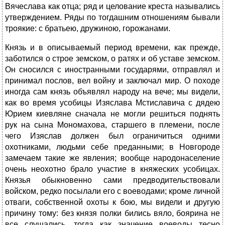
Вячеслава как отца; ряд и целование креста назывались
утверждением. Ряды по тогдашним отношениям бывали
троякие: с братьею, дружиною, горожанами.
Князь и в описываемый период времени, как прежде,
заботился о строе земском, о ратях и об уставе земском.
Он сносился с иностранными государями, отправлял и
принимал послов, вел войну и заключал мир. О походе
иногда сам князь объявлял народу на вече; мы видели,
как во время усобицы Изяслава Мстиславича с дядею
Юрием киевляне сначала не могли решиться поднять
рук на сына Мономахова, старшего в племени, после
чего Изяслав должен был ограничиться одними
охотниками, людьми себе преданными; в Новгороде
замечаем такие же явления; вообще народонаселение
очень неохотно брало участие в княжеских усобицах.
Князья обыкновенно сами предводительствовали
войском, редко посылали его с воеводами; кроме личной
отваги, собственной охоты к бою, мы видели и другую
причину тому: без князя полки бились вяло, боярина не
все слушались, тогда как значение воеводы тесно