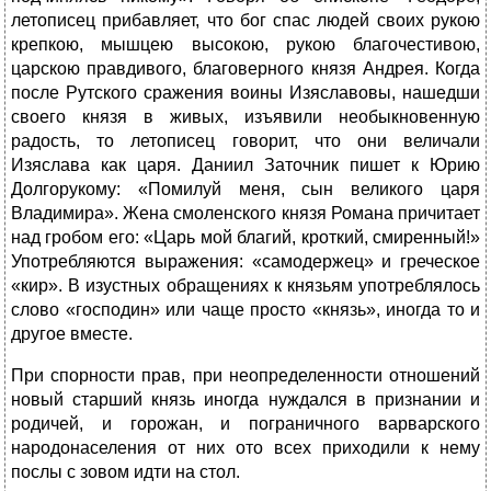
летописец прибавляет, что бог спас людей своих рукою
крепкою, мышцею высокою, рукою благочестивою,
царскою правдивого, благоверного князя Андрея. Когда
после Рутского сражения воины Изяславовы, нашедши
своего князя в живых, изъявили необыкновенную
радость, то летописец говорит, что они величали
Изяслава как царя. Даниил Заточник пишет к Юрию
Долгорукому: «Помилуй меня, сын великого царя
Владимира». Жена смоленского князя Романа причитает
над гробом его: «Царь мой благий, кроткий, смиренный!»
Употребляются выражения: «самодержец» и греческое
«кир». В изустных обращениях к князьям употреблялось
слово «господин» или чаще просто «князь», иногда то и
другое вместе.
При спорности прав, при неопределенности отношений
новый старший князь иногда нуждался в признании и
родичей, и горожан, и пограничного варварского
народонаселения от них ото всех приходили к нему
послы с зовом идти на стол.