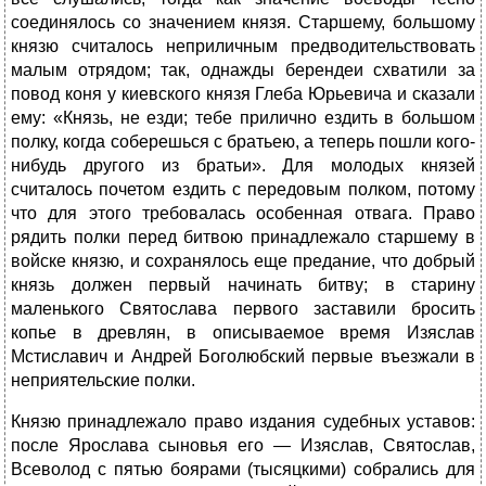
соединялось со значением князя. Старшему, большому
князю считалось неприличным предводительствовать
малым отрядом; так, однажды берендеи схватили за
повод коня у киевского князя Глеба Юрьевича и сказали
ему: «Князь, не езди; тебе прилично ездить в большом
полку, когда соберешься с братьею, а теперь пошли кого-
нибудь другого из братьи». Для молодых князей
считалось почетом ездить с передовым полком, потому
что для этого требовалась особенная отвага. Право
рядить полки перед битвою принадлежало старшему в
войске князю, и сохранялось еще предание, что добрый
князь должен первый начинать битву; в старину
маленького Святослава первого заставили бросить
копье в древлян, в описываемое время Изяслав
Мстиславич и Андрей Боголюбский первые въезжали в
неприятельские полки.
Князю принадлежало право издания судебных уставов:
после Ярослава сыновья его — Изяслав, Святослав,
Всеволод с пятью боярами (тысяцкими) собрались для