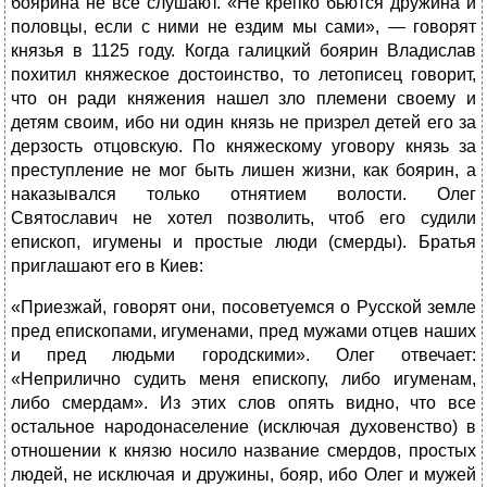
боярина не все слушают. «Не крепко бьются дружина и
половцы, если с ними не ездим мы сами», — говорят
князья в 1125 году. Когда галицкий боярин Владислав
похитил княжеское достоинство, то летописец говорит,
что он ради княжения нашел зло племени своему и
детям своим, ибо ни один князь не призрел детей его за
дерзость отцовскую. По княжескому уговору князь за
преступление не мог быть лишен жизни, как боярин, а
наказывался только отнятием волости. Олег
Святославич не хотел позволить, чтоб его судили
епископ, игумены и простые люди (смерды). Братья
приглашают его в Киев:
«Приезжай, говорят они, посоветуемся о Русской земле
пред епископами, игуменами, пред мужами отцев наших
и пред людьми городскими». Олег отвечает:
«Неприлично судить меня епископу, либо игуменам,
либо смердам». Из этих слов опять видно, что все
остальное народонаселение (исключая духовенство) в
отношении к князю носило название смердов, простых
людей, не исключая и дружины, бояр, ибо Олег и мужей