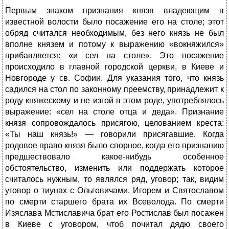
Первым знаком признания князя владеющим в
известной волости было посажение его на столе; этот
обряд считался необходимым, без него князь не был
вполне князем и потому к выражению «вокняжился»
прибавляется: «и сел на столе». Это посажение
происходило в главной городской церкви, в Киеве и
Новгороде у св. Софии. Для указания того, что князь
садился на стол по законному преемству, принадлежит к
роду княжескому и не изгой в этом роде, употреблялось
выражение: «сел на столе отца и деда». Признание
князя сопровождалось присягою, целованием креста:
«Ты наш князь!» — говорили присягавшие. Когда
родовое право князя было спорное, когда его признанию
предшествовало какое-нибудь особенное
обстоятельство, изменить или поддержать которое
считалось нужным, то являлся ряд, уговор; так, видим
уговор о тиунах с Ольговичами, Игорем и Святославом
по смерти старшего брата их Всеволода. По смерти
Изяслава Мстиславича брат его Ростислав был посажен
в Киеве с уговором, чтоб почитал дядю своего