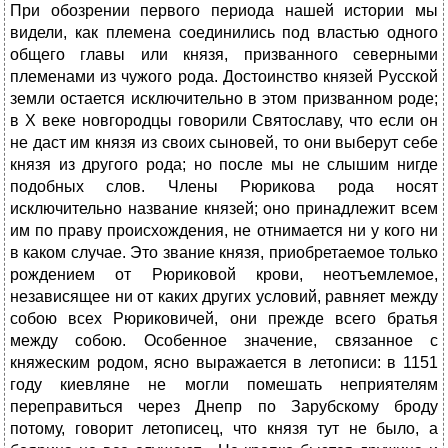
При обозрении первого периода нашей истории мы
видели, как племена соединились под властью одного
общего главы или князя, призванного северными
племенами из чужого рода. Достоинство князей Русской
земли остается исключительно в этом призванном роде;
в Х веке новгородцы говорили Святославу, что если он
не даст им князя из своих сыновей, то они выберут себе
князя из другого рода; но после мы не слышим нигде
подобных слов. Члены Рюрикова рода носят
исключительно название князей; оно принадлежит всем
им по праву происхождения, не отнимается ни у кого ни
в каком случае. Это звание князя, приобретаемое только
рождением от Рюриковой крови, неотъемлемое,
независящее ни от каких других условий, равняет между
собою всех Рюриковичей, они прежде всего братья
между собою. Особенное значение, связанное с
княжеским родом, ясно выражается в летописи: в 1151
году киевляне не могли помешать неприятелям
переправиться через Днепр по Зарубскому броду
потому, говорит летописец, что князя тут не было, а