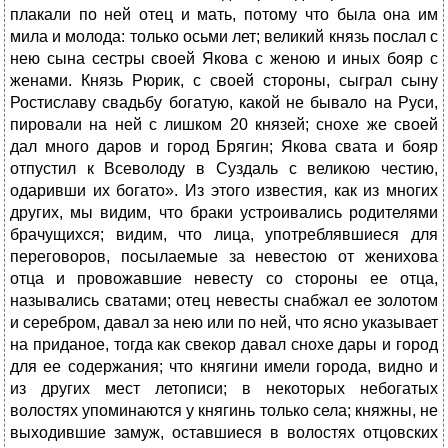
плакали по ней отец и мать, потому что была она им
мила и молода: только осьми лет; великий князь послал с
нею сына сестры своей Якова с женою и иных бояр с
женами. Князь Рюрик, с своей стороны, сыграл сыну
Ростиславу свадьбу богатую, какой не бывало на Руси,
пировали на ней с лишком 20 князей; снохе же своей
дал много даров и город Брягин; Якова свата и бояр
отпустил к Всеволоду в Суздаль с великою честию,
одаривши их богато». Из этого известия, как из многих
других, мы видим, что браки устроивались родителями
брачущихся; видим, что лица, употреблявшиеся для
переговоров, посылаемые за невестою от женихова
отца и провожавшие невесту со стороны ее отца,
назывались сватами; отец невесты снабжал ее золотом
и серебром, давал за нею или по ней, что ясно указывает
на приданое, тогда как свекор давал снохе дары и город
для ее содержания; что княгини имели города, видно и
из других мест летописи; в некоторых небогатых
волостях упоминаются у княгинь только села; княжны, не
выходившие замуж, оставшиеся в волостях отцовских