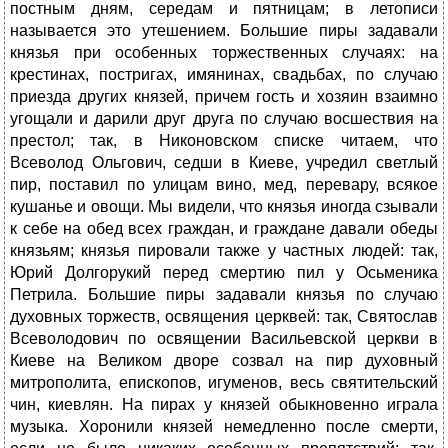
постным дням, середам и пятницам; в летописи
называется это утешением. Большие пиры задавали
князья при особенных торжественных случаях: на
крестинах, постригах, имянинах, свадьбах, по случаю
приезда других князей, причем гость и хозяин взаимно
угощали и дарили друг друга по случаю восшествия на
престол; так, в Никоновском списке читаем, что
Всеволод Ольгович, седши в Киеве, учредил светлый
пир, поставил по улицам вино, мед, перевару, всякое
кушанье и овощи. Мы видели, что князья иногда сзывали
к себе на обед всех граждан, и граждане давали обеды
князьям; князья пировали также у частных людей: так,
Юрий Долгорукий перед смертию пил у Осьменика
Петрила. Большие пиры задавали князья по случаю
духовных торжеств, освящения церквей: так, Святослав
Всеволодович по освящении Васильевской церкви в
Киеве на Великом дворе созвал на пир духовный
митрополита, епископов, игуменов, весь святительский
чин, киевлян. На пирах у князей обыкновенно играла
музыка. Хоронили князей немедленно после смерти,