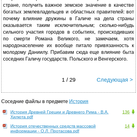
стране, получить важное земское значение в качестве
богатых землевладельцев и областных правителей: вот
почему влияние дружины в Галиче на дела страны
оказывается таким исключительным; сколько-нибудь
сильного участия городов в событиях, происходивших
по смерти Романа Великого, не замечаем, хотя
народонаселение их вообще питало привязанность к
молодому Даниилу. Прибавим сюда еще влияние быта
соседних Галичу государств. Польского и Венгерского.
1 / 29
Следующая >
Соседние файлы в предмете
История
История Древней Греции и Древнего Рима - В.А.
136
Хилюта.pdf
История отечественных средств массовой
14
информации - О.Л. Протасова.pdf