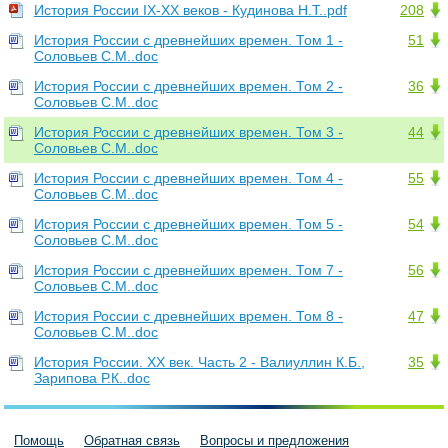
История России IХ-ХХ веков - Кудинова Н.Т..pdf
208
История России с древнейших времен. Том 1 -
51
Соловьев С.М..doc
История России с древнейших времен. Том 2 -
36
Соловьев С.М..doc
История России с древнейших времен. Том 3 -
44
Соловьев С.М..doc
История России с древнейших времен. Том 4 -
55
Соловьев С.М..doc
История России с древнейших времен. Том 5 -
54
Соловьев С.М..doc
История России с древнейших времен. Том 7 -
56
Соловьев С.М..doc
История России с древнейших времен. Том 8 -
47
Соловьев С.М..doc
История России. XX век. Часть 2 - Валиуллин К.Б.,
35
Зарипова Р.К..doc
Помощь
Обратная связь
Вопросы и предложения