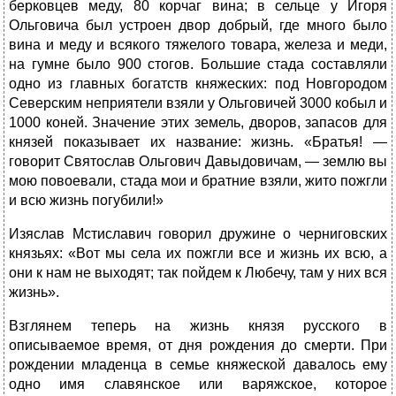
берковцев меду, 80 корчаг вина; в сельце у Игоря
Ольговича был устроен двор добрый, где много было
вина и меду и всякого тяжелого товара, железа и меди,
на гумне было 900 стогов. Большие стада составляли
одно из главных богатств княжеских: под Новгородом
Северским неприятели взяли у Ольговичей 3000 кобыл и
1000 коней. Значение этих земель, дворов, запасов для
князей показывает их название: жизнь. «Братья! —
говорит Святослав Ольгович Давыдовичам, — землю вы
мою повоевали, стада мои и братние взяли, жито пожгли
и всю жизнь погубили!»
Изяслав Мстиславич говорил дружине о черниговских
князьях: «Вот мы села их пожгли все и жизнь их всю, а
они к нам не выходят; так пойдем к Любечу, там у них вся
жизнь».
Взглянем теперь на жизнь князя русского в
описываемое время, от дня рождения до смерти. При
рождении младенца в семье княжеской давалось ему
одно имя славянское или варяжское, которое