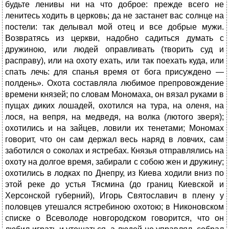
будьте ленивы ни на что доброе: прежде всего не
ленитесь ходить в церковь; да не застанет вас солнце на
постели: так делывал мой отец и все добрые мужи.
Возвратясь из церкви, надобно садиться думать с
дружиною, или людей оправливать (творить суд и
расправу), или на охоту ехать, или так поехать куда, или
спать лечь: для спанья время от бога присуждено —
полдень». Охота составляла любимое препровождение
времени князей; по словам Мономаха, он вязал руками в
пущах диких лошадей, охотился на тура, на оленя, на
лося, на вепря, на медведя, на волка (лютого зверя);
охотились и на зайцев, ловили их тенетами; Мономах
говорит, что он сам держал весь наряд в ловчих, сам
заботился о соколах и ястребах. Князья отправлялись на
охоту на долгое время, забирали с собою жен и дружину;
охотились в лодках по Днепру, из Киева ходили вниз по
этой реке до устья Тясмина (до границ Киевской и
Херсонской губерний), Игорь Святославич в плену у
половцев утешался ястребиною охотою; в Никоновском
списке о Всеволоде новгородском говорится, что он