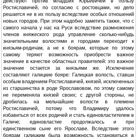
действуют против младших Юрьевичей в пользу
Ростиславичей, по согласию с ростовцами, но дело
решается не в их пользу вследствие особых отношений
новых городов. При этом надобно заметить также, что с
самого начала у нас на Руси вследствие размножения
членов княжеского рода управление сколько-нибудь
значительными волостями и городами переходит к
князьям-родичам, а не к боярам, которые по этому
самому теряют возможность приобрести важное
значение в качестве областных правителей: это важное
значение остается за князьями же. Исключение
составляют галицкие бояре: Галицкая волость, ставши
особым владением Ростиславичей, князей, исключенных
из старшинства в роде Ярославовом, по этому самому
не переменяла князей своих; с другой стороны, не
дробилась на мельчайшие волости в племени
Ростиславичей, потому что Владимиру удалось
избавиться от всех родичей и стать единовластителем в
Галиче; единовластие продолжалось и при
единственном сыне его Ярославе. Вследствие этого
боярам галицким была возможность установиться в