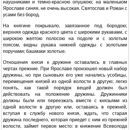
наушниками и темно-красною опушкою; на маленьком
Ярославе синяя, не очень высокая. Святослав и Роман с
усами без бород.
На княгине покрывало, завязанное под бородою;
верхняя одежда красного цвета с широкими рукавами, с
широкою желтою полосою на подоле и с золотым
поясом, видны рукава нижней одежды с золотыми
поручами; башмаки золотые.
Отношения князя к дружине оставались в главных
чертах прежние. При Ярославе произошел новый набор
дружины, но при сыновьях его уже начались усобицы,
перемещения князей из одной волости в другую; легко
понять, как такой порядок вещей должен был
действовать на положение дружины. Дружинники
должны были или переезжать вместе с князьями из
одной волости в другую или, оставаясь в прежней,
вступая в службу нового князя, ждать, что старая
дружина последнего, которая приедет с ним из прежней
волости, займет первое место: в княжение Всеволода