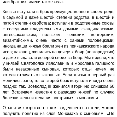
или братних, имели также села.
Князья вступали в брак преимущественно в своем роде,
в седьмой и даже шестой степени родства, в шестой и
пятой степени свойства; вступали в родственные союзы
с соседними владетельными домами: скандинавскими,
англосаксонским, польским, чешским, венгерским,
византийскими, очень часто с ханами половецкими;
иногда наши князья брали жен из прикавказского народа
ясов; наконец, женились на дочерях бояр (новгородских)
и даже выдавали дочерей своих за бояр. Мы видели, что
у князей Святополка Изяславича и Ярослава галицкого
были незаконные сыновья, которых отцы ничем не
хотели отличать от законных. Если князья в первый раз
женились рано, то во второй брак вступали иногда очень
поздно: так, Всеволод III женился вторично слишком 60
лет. Встречаем известия о разводах князей по случаю
болезни жены и желания постричься в монахини.
О занятиях взрослого князя, сидевшего на столе, можно
получить понятие из слов Мономаха к сыновьям: «Не