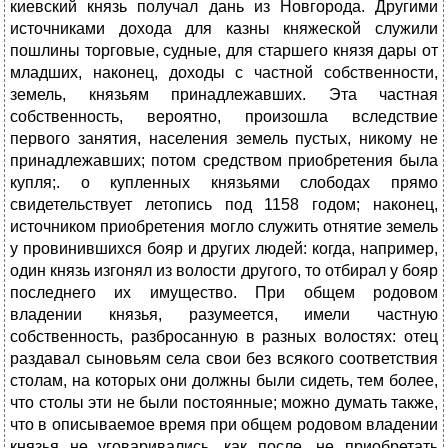
киевский князь получал дань из Новгорода. Другими
источниками дохода для казны княжеской служили
пошлины торговые, судные, для старшего князя дары от
младших, наконец, доходы с частной собственности,
земель, князьям принадлежавших. Эта частная
собственность, вероятно, произошла вследствие
первого занятия, населения земель пустых, никому не
принадлежавших; потом средством приобретения была
купля;. о купленных князьями слободах прямо
свидетельствует летопись под 1158 годом; наконец,
источником приобретения могло служить отнятие земель
у провинившихся бояр и других людей: когда, например,
один князь изгонял из волости другого, то отбирал у бояр
последнего их имущество. При общем родовом
владении князья, разумеется, имели частную
собственность, разбросанную в разных волостях: отец
раздавал сыновьям села свои без всякого соответствия
столам, на которых они должны были сидеть, тем более,
что столы эти не были постоянные; можно думать также,
что в описываемое время при общем родовом владении
князья не уговаривались, как после, не приобретать