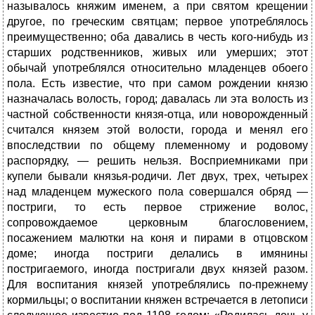
называлось княжим именем, а при святом крещении
другое, по греческим святцам; первое употреблялось
преимущественно; оба давались в честь кого-нибудь из
старших родственников, живых или умерших; этот
обычай употреблялся относительно младенцев обоего
пола. Есть известие, что при самом рождении князю
назначалась волость, город; давалась ли эта волость из
частной собственности князя-отца, или новорожденный
считался князем этой волости, города и менял его
впоследствии по общему племенному и родовому
распорядку, — решить нельзя. Восприемниками при
купели бывали князья-родичи. Лет двух, трех, четырех
над младенцем мужеского пола совершался обряд —
постриги, то есть первое стрижение волос,
сопровождаемое церковным благословением,
посажением малютки на коня и пирами в отцовском
доме; иногда постриги делались в имянины
постригаемого, иногда постригали двух князей разом.
Для воспитания князей употреблялись по-прежнему
кормильцы; о воспитании княжен встречается в летописи