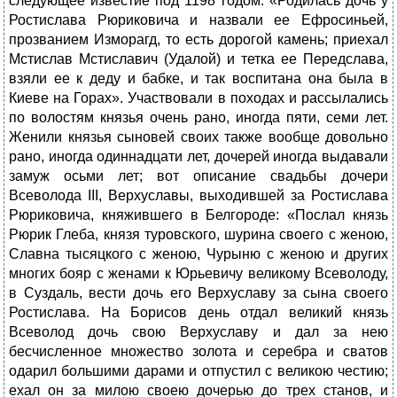
следующее известие под 1198 годом: «Родилась дочь у
Ростислава Рюриковича и назвали ее Ефросиньей,
прозванием Изморагд, то есть дорогой камень; приехал
Мстислав Мстиславич (Удалой) и тетка ее Передслава,
взяли ее к деду и бабке, и так воспитана она была в
Киеве на Горах». Участвовали в походах и рассылались
по волостям князья очень рано, иногда пяти, семи лет.
Женили князья сыновей своих также вообще довольно
рано, иногда одиннадцати лет, дочерей иногда выдавали
замуж осьми лет; вот описание свадьбы дочери
Всеволода III, Верхуславы, выходившей за Ростислава
Рюриковича, княжившего в Белгороде: «Послал князь
Рюрик Глеба, князя туровского, шурина своего с женою,
Славна тысяцкого с женою, Чурыню с женою и других
многих бояр с женами к Юрьевичу великому Всеволоду,
в Суздаль, вести дочь его Верхуславу за сына своего
Ростислава. На Борисов день отдал великий князь
Всеволод дочь свою Верхуславу и дал за нею
бесчисленное множество золота и серебра и сватов
одарил большими дарами и отпустил с великою честию;
ехал он за милою своею дочерью до трех станов, и