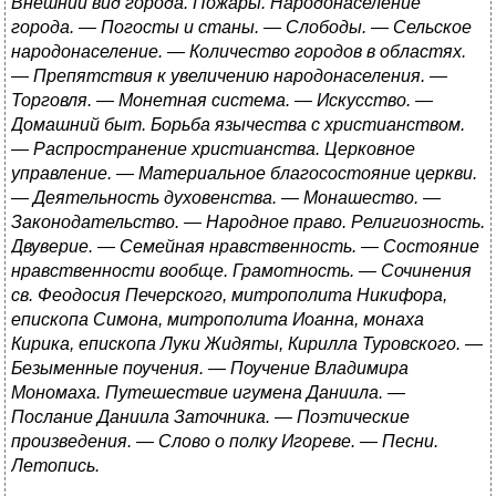
Внешний вид города. Пожары. Народонаселение
города. — Погосты и станы. — Слободы. — Сельское
народонаселение. — Количество городов в областях.
— Препятствия к увеличению народонаселения. —
Торговля. — Монетная система. — Искусство. —
Домашний быт. Борьба язычества с христианством.
— Распространение христианства. Церковное
управление. — Материальное благосостояние церкви.
— Деятельность духовенства. — Монашество. —
Законодательство. — Народное право. Религиозность.
Двуверие. — Семейная нравственность. — Состояние
нравственности вообще. Грамотность. — Сочинения
св. Феодосия Печерского, митрополита Никифора,
епископа Симона, митрополита Иоанна, монаха
Кирика, епископа Луки Жидяты, Кирилла Туровского. —
Безыменные поучения. — Поучение Владимира
Мономаха. Путешествие игумена Даниила. —
Послание Даниила Заточника. — Поэтические
произведения. — Слово о полку Игореве. — Песни.
Летопись.