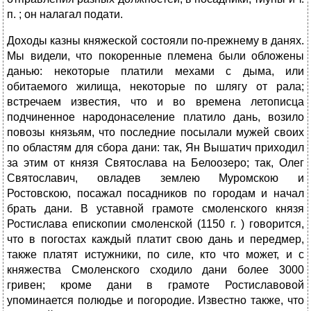
п. ; он налагал подати.
Доходы казны княжеской состояли по-прежнему в данях.
Мы видели, что покоренные племена были обложены
данью: некоторые платили мехами с дыма, или
обитаемого жилища, некоторые по шлягу от рала;
встречаем известия, что и во времена летописца
подчиненное народонаселение платило дань, возило
повозы князьям, что последние посылали мужей своих
по областям для сбора дани: так, Ян Вышатич приходил
за этим от князя Святослава на Белоозеро; так, Олег
Святославич, овладев землею Муромскою и
Ростовскою, посажал посадников по городам и начал
брать дани. В уставной грамоте смоленского князя
Ростислава епископии смоленской (1150 г. ) говорится,
что в погостах каждый платит свою дань и передмер,
также платят истужники, по силе, кто что может, и с
княжества Смоленского сходило дани более 3000
гривен; кроме дани в грамоте Ростиславовой
упоминается полюдье и погородие. Известно также, что