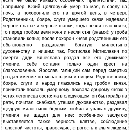
если не было никаких особенных препятствий; так,
например, Юрий Долгорукий умер 15 мая, в среду на
ночь, а похоронили его на другой день, в четверг.
Родственники, бояре, слуги умершего князя надевали
черное платье и черные шапки; когда везли тело князя,
то перед гробом вели коня и несли стяг (знамя); у гроба
становили копье; после похорон князя родственники его
обыкновенно раздавали богатую милостыню
духовенству и нищим: так, Ростислав Мстиславич по
смерти дяди Вячеслава роздал все его движимое
имение, себе оставил только один крест на
благословенье. Ярослав галицкий сам перед смертью
роздал имение по монастырям и нищим. Родственники,
бояре, слуги и народ плакались над гробом князя,
причитали похвалы умершему; похвала доброму князю в
устах летописца состояла в следующем: он был храбр на
рати, почитал, снабжал, утешал духовенство, раздавал
щедрую милостыню бедным, любил и уважал дружину,
имения не щадил для нее; особенною заслугою
выставляется также верность клятве, соблюдение
телесной чистоты, правосудие, строгость к злым людям,