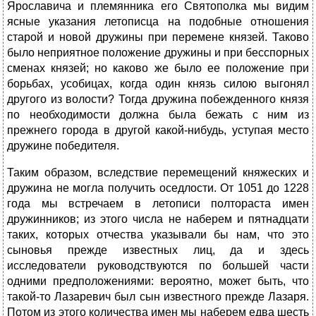
Ярославича и племянника его Святополка мы видим
ясные указания летописца на подобные отношения
старой и новой дружины при перемене князей. Таково
было неприятное положение дружины и при бесспорных
сменах князей; но каково же было ее положение при
борьбах, усобицах, когда один князь силою выгонял
другого из волости? Тогда дружина побежденного князя
по необходимости должна была бежать с ним из
прежнего города в другой какой-нибудь, уступая место
дружине победителя.
Таким образом, вследствие перемещений княжеских и
дружина не могла получить оседлости. От 1051 до 1228
года мы встречаем в летописи полтораста имен
дружинников; из этого числа не наберем и пятнадцати
таких, которых отчества указывали бы нам, что это
сыновья прежде известных лиц, да и здесь
исследователи руководствуются по большей части
одними предположениями: вероятно, может быть, что
такой-то Лазаревич был сын известного прежде Лазаря.
Потом из этого количества имен мы наберем едва шесть