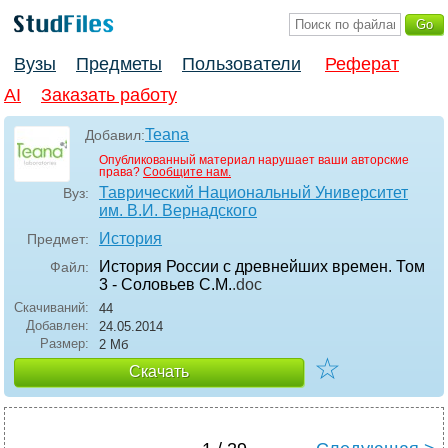
Вузы
Предметы
Пользователи
Реферат
AI
Заказать работу
Teana
Добавил:
Опубликованный материал нарушает ваши авторские
права?
Сообщите нам.
Таврический Национальный Университет
Вуз:
им. В.И. Вернадского
История
Предмет:
История России с древнейших времен. Том
Файл:
3 - Соловьев С.М.
.doc
Скачиваний:
44
Добавлен:
24.05.2014
Размер:
2 Мб
☆
Скачать