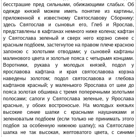
бесстрашие пред сильными, обижающими слабых. Об
одежде князей можем иметь понятие из картины,
приложенной к известному Святославову Сборнику:
здесь Святослав и сыновья его, Глеб и Ярослав,
представлены в кафтанах немного ниже колена; кафтан
у Святослава зеленый и сверх него корзно синее с
красным подбоем, застегнутое на правом плече красною
запоною с золотыми отводами; у сыновей кафтаны
малинового цвета и золотые пояса с четырьмя концами.
Воротники, рукава у молодых князей, подол у
ярославова кафтана и края святославова корзна
наведены золотом; подол святославова и глебова
кафтанов красный; у маленького Ярослава от шеи до
пояса золотая обшивка с тремя поперечными золотыми
полосами; сапоги у Святослава зеленые, у Ярослава
красные, у обоих востроносые. На молодых князьях
высокие синие шапки с красными наушниками и
зеленоватым подбоем (если только не принимать этого
подбоя за особенную нижнюю шапку); на Святославе
шапка не так высокая, желтоватого цвета, с синими