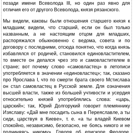
позади имени Всеволода III, но один раз явно для
отличия его от другого Всеволода, князя рязанского.
Мы видели, каковы были отношения старшего князя к
младшим; видели, что старший, если он был только
названным, а не настоящим отцом для младших,
распоряжался обыкновенно с ведома, совета и по
договору с последними, отсюда понятно, что когда князь
избавлялся от родичей, становился единовластителем,
то вместе он делался чрез это и самовластителем в
стране; вот почему слово «самовластец» в летописи
употребляется в значении «единовластец»; так, сказано
про Ярослава I, что по смерти брата своего Мстислава
он стал самовластец в Русской земле. Для означения
высшей власти, также из большей учтивости и усердия
относительно князей употреблялись слова: «царь,
царский»; так, Юрий Долгорукий говорит племяннику
Изяславу: «Дай мне посадить сына в Переяславле, а ты
сиди, царствуя в Киеве», т. е. «а ты владей Киевом
спокойно, независимо, безопасно, не боясь никого и не
подчиняясь никому». Говоря об епископе Феодоре,