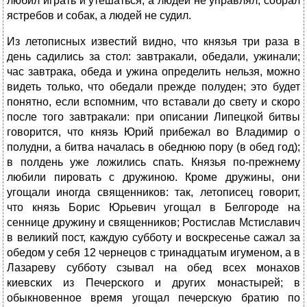
любил играть и утешаться, а людей не управлял, собрал
ястребов и собак, а людей не судил.
Из летописных известий видно, что князья три раза в
день садились за стол: завтракали, обедали, ужинали;
час завтрака, обеда и ужина определить нельзя, можно
видеть только, что обедали прежде полуден; это будет
понятно, если вспомним, что вставали до свету и скоро
после того завтракали: при описании Липецкой битвы
говорится, что князь Юрий прибежал во Владимир о
полудни, а битва началась в обеднюю пору (в обед год);
в полдень уже ложились спать. Князья по-прежнему
любили пировать с дружиною. Кроме дружины, они
угощали иногда священников: так, летописец говорит,
что князь Борис Юрьевич угощал в Белгороде на
сеннице дружину и священников; Ростислав Мстиславич
в великий пост, каждую субботу и воскресенье сажал за
обедом у себя 12 чернецов с тринадцатым игуменом, а в
Лазареву субботу сзывал на обед всех монахов
киевских из Печерского и других монастырей; в
обыкновенное время угощал печерскую братию по