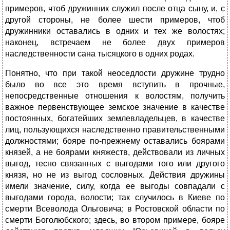
примеров, чтоб дружинник служил после отца сыну, и, с
другой стороны, не более шести примеров, чтоб
дружинники оставались в одних и тех же волостях;
наконец, встречаем не более двух примеров
наследственности сана тысяцкого в одних родах.
Понятно, что при такой неоседлости дружине трудно
было во все это время вступить в прочные,
непосредственные отношения к волостям, получить
важное первенствующее земское значение в качестве
постоянных, богатейших землевладельцев, в качестве
лиц, пользующихся наследственно правительственными
должностями; бояре по-прежнему оставались боярами
князей, а не боярами княжеств, действовали из личных
выгод, тесно связанных с выгодами того или другого
князя, но не из выгод сословных. Действия дружины
имели значение, силу, когда ее выгоды совпадали с
выгодами города, волости; так случилось в Киеве по
смерти Всеволода Ольговича; в Ростовской области по
смерти Боголюбского; здесь, во втором примере, бояре