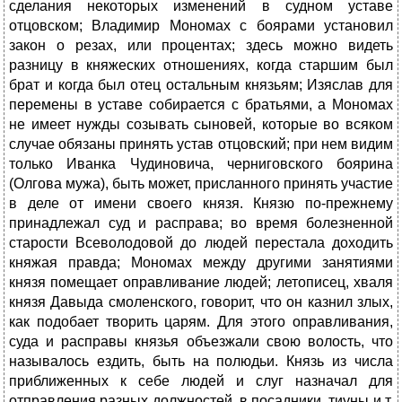
сделания некоторых изменений в судном уставе
отцовском; Владимир Мономах с боярами установил
закон о резах, или процентах; здесь можно видеть
разницу в княжеских отношениях, когда старшим был
брат и когда был отец остальным князьям; Изяслав для
перемены в уставе собирается с братьями, а Мономах
не имеет нужды созывать сыновей, которые во всяком
случае обязаны принять устав отцовский; при нем видим
только Иванка Чудиновича, черниговского боярина
(Олгова мужа), быть может, присланного принять участие
в деле от имени своего князя. Князю по-прежнему
принадлежал суд и расправа; во время болезненной
старости Всеволодовой до людей перестала доходить
княжая правда; Мономах между другими занятиями
князя помещает оправливание людей; летописец, хваля
князя Давыда смоленского, говорит, что он казнил злых,
как подобает творить царям. Для этого оправливания,
суда и расправы князья объезжали свою волость, что
называлось ездить, быть на полюдьи. Князь из числа
приближенных к себе людей и слуг назначал для
отправления разных должностей, в посадники, тиуны и т.