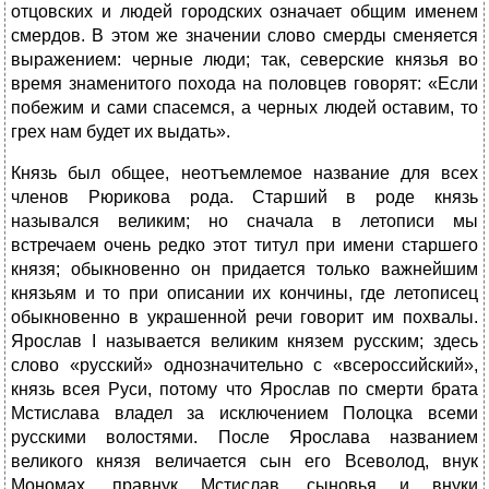
отцовских и людей городских означает общим именем
смердов. В этом же значении слово смерды сменяется
выражением: черные люди; так, северские князья во
время знаменитого похода на половцев говорят: «Если
побежим и сами спасемся, а черных людей оставим, то
грех нам будет их выдать».
Князь был общее, неотъемлемое название для всех
членов Рюрикова рода. Старший в роде князь
назывался великим; но сначала в летописи мы
встречаем очень редко этот титул при имени старшего
князя; обыкновенно он придается только важнейшим
князьям и то при описании их кончины, где летописец
обыкновенно в украшенной речи говорит им похвалы.
Ярослав I называется великим князем русским; здесь
слово «русский» однозначительно с «всероссийский»,
князь всея Руси, потому что Ярослав по смерти брата
Мстислава владел за исключением Полоцка всеми
русскими волостями. После Ярослава названием
великого князя величается сын его Всеволод, внук
Мономах, правнук Мстислав, сыновья и внуки