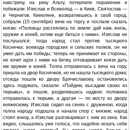
навстречу, на реку Альту, потерпели поражение и
побежали: Изяслав и Всеволод — в Киев, Святослав —
в Чернигов. Киевляне, возвратившись в свой город,
собрали (15 сентября) вече на торгу и послали сказать
князю: «Половцы рассеялись по земле: дай нам, князь,
оружие и коней, хотим еще биться с ними». Изяслав не
послушался; тогда народ стал против тысяцкого
Коснячка: воевода городских и сельских полков, он не
умел дать им победы; теперь не принимает их стороны,
не хочет идти с ними на битву, отговаривает князя дать
им оружие и коней. Толпа отправилась с веча на гору,
пришла на двор Коснячков, но не нашла тысяцкого дома;
отсюда пошли ко двору Брячиславову, остановились
здесь подумать, сказали: «Пойдем, высадим своих из
тюрьмы», и пошли, разделившись надвое: половина
отправилась к тюрьме, а другая — по мосту ко двору
княжескому. Изяслав сидел на сенях с дружиною, когда
толпа народу подошла и начала спор с князем; народ
стоял внизу, а Изяслав разговаривал с ним из окна. Как
видно, слышались уже голоса, что надобно искать себе