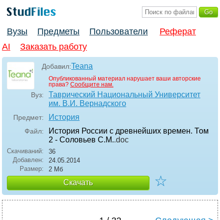
Вузы
Предметы
Пользователи
Реферат
AI
Заказать работу
Teana
Добавил:
Опубликованный материал нарушает ваши авторские
права?
Сообщите нам.
Таврический Национальный Университет
Вуз:
им. В.И. Вернадского
История
Предмет:
История России с древнейших времен. Том
Файл:
2 - Соловьев С.М.
.doc
Скачиваний:
36
Добавлен:
24.05.2014
Размер:
2 Мб
☆
Скачать