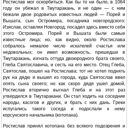
Ростислав мог оскорбиться. Как бы то ни было, в 1064
году он убежал в Тмутаракань, и не один — с ним
бежали двое родовитых известных людей — Порей и
Вышата, сын Остромира, посадника новгородского:
Изяслав, оставляя Новгород, посадил здесь вместо себя
этого Остромира. Порей и Вышата были самые
известные лица; но, как видно, около Ростислава
собралось немалое число искателей счастья или
недовольных; он имел возможность, пришедши в
Тмутаракань, изгнать оттуда двоюродного брата своего,
Глеба Святославича, и сесть на его место. Отец Глеба,
Святослав, пошел на Ростислава; тот не хотел поднять
рук на дядю и вышел из города, куда Святослав ввел
опять сына своего; но как скоро дядя ушел домой,
Ростислав вторично выгнал Глеба и на этот раз
утвердился в Тмутаракани. Он стал ходить на соседние
народы, касогов и других, и брать с них дань. Греки
испугались такого соседа и подослали к нему
корсунского начальника (котопана).
Ростислав принял котопана без всякого подозрения и