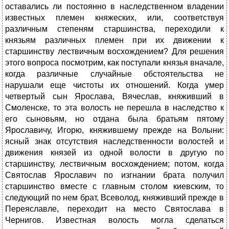
оставались ли постоянно в наследственном владении
известных племен княжеских, или, соответствуя
различным степеням старшинства, переходили к
князьям различных племен при их движении к
старшинству лествичным восхождением? Для решения
этого вопроса посмотрим, как поступали князья вначале,
когда различные случайные обстоятельства не
нарушали еще чистоты их отношений. Когда умер
четвертый сын Ярослава, Вячеслав, княживший в
Смоленске, то эта волость не перешла в наследство к
его сыновьям, но отдана была братьям пятому
Ярославичу, Игорю, княжившему прежде на Волыни:
ясный знак отсутствия наследственности волостей и
движения князей из одной волости в другую по
старшинству, лествичным восхождением; потом, когда
Святослав Ярославич по изгнании брата получил
старшинство вместе с главным столом киевским, то
следующий по нем брат, Всеволод, княживший прежде в
Переяславле, переходит на место Святослава в
Чернигов. Известная волость могла сделаться