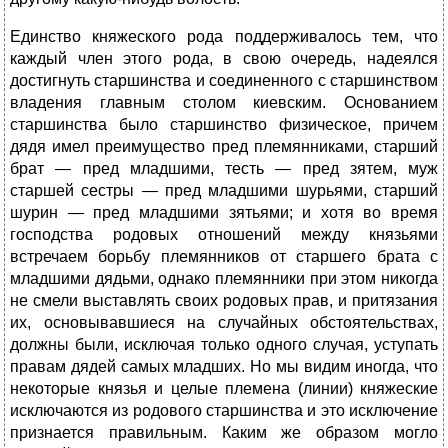
Единство княжеского рода поддерживалось тем, что
каждый член этого рода, в свою очередь, надеялся
достигнуть старшинства и соединенного с старшинством
владения главным столом киевским. Основанием
старшинства было старшинство физическое, причем
дядя имел преимущество пред племянниками, старший
брат — пред младшими, тесть — пред зятем, муж
старшей сестры — пред младшими шурьями, старший
шурин — пред младшими зятьями; и хотя во время
господства родовых отношений между князьями
встречаем борьбу племянников от старшего брата с
младшими дядьми, однако племянники при этом никогда
не смели выставлять своих родовых прав, и притязания
их, основывавшиеся на случайных обстоятельствах,
должны были, исключая только одного случая, уступать
правам дядей самых младших. Но мы видим иногда, что
некоторые князья и целые племена (линии) княжеские
исключаются из родового старшинства и это исключение
признается правильным. Каким же образом могло