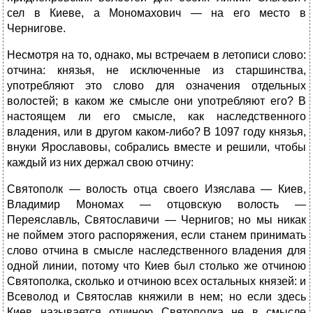
сел в Киеве, а Мономахович — на его место в
Чернигове.
Несмотря на то, однако, мы встречаем в летописи слово:
отчина: князья, не исключенные из старшинства,
употребляют это слово для означения отдельных
волостей; в каком же смысле они употребляют его? В
настоящем ли его смысле, как наследственного
владения, или в другом каком-либо? В 1097 году князья,
внуки Ярославовы, собрались вместе и решили, чтобы
каждый из них держал свою отчину:
Святополк — волость отца своего Изяслава — Киев,
Владимир Мономах — отцовскую волость —
Переяславль, Святославичи — Чернигов; но мы никак
не поймем этого распоряжения, если станем принимать
слово отчина в смысле наследственного владения для
одной линии, потому что Киев был столько же отчиною
Святополка, сколько и отчиною всех остальных князей: и
Всеволод и Святослав княжили в нем; но если здесь
Киев называется отчиною Святополка не в смысле