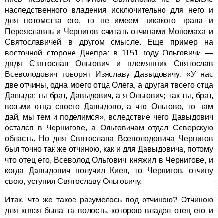
наследственного владения исключительно для него и
для потомства его, то не имеем никакого права и
Переяславль и Чернигов считать отчинами Мономаха и
Святославичей в другом смысле. Еще пример на
восточной стороне Днепра: в 1151 году Ольговичи —
дядя Святослав Ольгович и племянник Святослав
Всеволодович говорят Изяславу Давыдовичу: «У нас
две отчины, одна моего отца Олега, а другая твоего отца
Давыда; ты брат, Давыдович, а я Ольгович; так ты, брат,
возьми отца своего Давыдово, а что Ольгово, то нам
дай, мы тем и поделимся», вследствие чего Давыдович
остался в Чернигове, а Ольговичам отдал Северскую
область. Но для Святослава Всеволодовича Чернигов
был точно так же отчиною, как и для Давыдовича, потому
что отец его, Всеволод Ольгович, княжил в Чернигове, и
когда Давыдович получил Киев, то Чернигов, отчину
свою, уступил Святославу Ольговичу.
Итак, что же такое разумелось под отчиною? Отчиною
для князя была та волость, которою владел отец его и