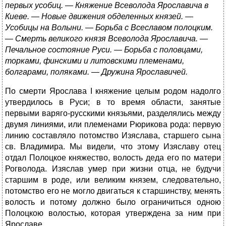
первых усобиц. — Княжение Всеволода Ярославича в
Киеве. — Новые движения обделенных князей. —
Усобицы на Волыни. — Борьба с Всеславом полоцким.
— Смерть великого князя Всеволода Ярославича. —
Печальное состояние Руси. — Борьба с половцами,
торками, финскими и литовскими племенами,
болгарами, поляками. — Дружина Ярославичей.
По смерти Ярослава I княжение целым родом надолго
утвердилось в Руси; в то время области, занятые
первыми варяго-русскими князьями, разделялись между
двумя линиями, или племенами Рюрикова рода: первую
линию составляло потомство Изяслава, старшего сына
св. Владимира. Мы видели, что этому Изяславу отец
отдал Полоцкое княжество, волость деда его по матери
Рогволода. Изяслав умер при жизни отца, не будучи
старшим в роде, или великим князем, следовательно,
потомство его не могло двигаться к старшинству, менять
волость и потому должно было ограничиться одною
Полоцкою волостью, которая утверждена за ним при
Ярославе.