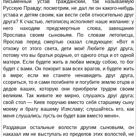
письменный устав гражданский, так называемую
Русскую Правду; посмотрим, не дал ли он какого-нибудь
устава и детям своим, как вести себя относительно друг
друга? К счастью, летописец исполняет наше желание: у
него находим предсмертные слова, завещание
Ярослава своим сыновьям. По словам летописца,
Ярослав перед смертью сказал следующее: «Вот я
отхожу от этого света, дети мои! Любите друг друга,
потому что вы братья родные, от одного отца и от одной
матери. Если будете жить в любви между собою, то бог
будет с вами. Он покорит вам всех врагов, и будете жить
в мире; если же станете ненавидеть друг друга,
ссориться, то и сами погибнете и погубите землю отцов и
дедов ваших, которую они приобрели трудом своим
великим. Так живите же мирно, слушаясь друг друга;
свой стол — Киев поручаю вместо себя старшему сыну
моему и брату вашему Изяславу; слушайтесь его, как
меня слушались: пусть он будет вам вместо меня».
Раздавши остальные волости другим сыновьям, он
наказал им не выступать из пределов этих волостей, не