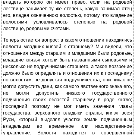
владеть которою он имеет право, если на родовой
лествице занимает ту же степень, какую занимал отец
его, владея означенною волостью, потому что владение
волостями условливалось степенью на родовой
лествице, родовыми счетами.
Теперь остается вопрос: в каком отношении находились
волости младших князей к старшему? Мы видели, что
отношения между старшим и младшими были родовые,
младшие князья хотели быть названными сыновьями и
нисколько не подручниками старшего, а такое воззрение
должно было определять и отношения их к последнему
по волостям: не допуская подручничества, они никак не
могли допустить дани, как самого явственного знака его,
не могли допустить никакого государственного
подчинения своих областей старшему в роде князю;
последний поэтому не мог иметь значения главы
государства, верховного владыки страны, князя всея
Руси, который выделял участки земли подчиненным
владельцам во временное или наследственное
управление. Волости находятся в совершенной