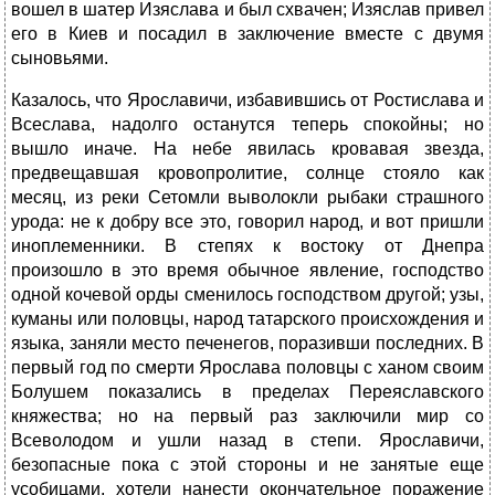
вошел в шатер Изяслава и был схвачен; Изяслав привел
его в Киев и посадил в заключение вместе с двумя
сыновьями.
Казалось, что Ярославичи, избавившись от Ростислава и
Всеслава, надолго останутся теперь спокойны; но
вышло иначе. На небе явилась кровавая звезда,
предвещавшая кровопролитие, солнце стояло как
месяц, из реки Сетомли выволокли рыбаки страшного
урода: не к добру все это, говорил народ, и вот пришли
иноплеменники. В степях к востоку от Днепра
произошло в это время обычное явление, господство
одной кочевой орды сменилось господством другой; узы,
куманы или половцы, народ татарского происхождения и
языка, заняли место печенегов, поразивши последних. В
первый год по смерти Ярослава половцы с ханом своим
Болушем показались в пределах Переяславского
княжества; но на первый раз заключили мир со
Всеволодом и ушли назад в степи. Ярославичи,
безопасные пока с этой стороны и не занятые еще
усобицами, хотели нанести окончательное поражение