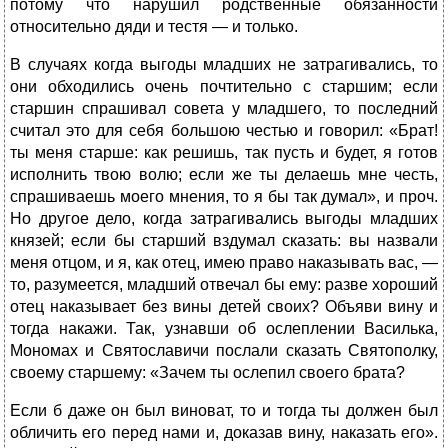
потому что нарушил родственные обязанности
относительно дяди и тестя — и только.
В случаях когда выгоды младших не затрагивались, то
они обходились очень почтительно с старшим; если
старшин спрашивал совета у младшего, то последний
считал это для себя большою честью и говорил: «Брат!
ты меня старше: как решишь, так пусть и будет, я готов
исполнить твою волю; если же ты делаешь мне честь,
спрашиваешь моего мнения, то я бы так думал», и проч.
Но другое дело, когда затрагивались выгоды младших
князей; если бы старший вздумал сказать: вы назвали
меня отцом, и я, как отец, имею право наказывать вас, —
то, разумеется, младший отвечал бы ему: разве хороший
отец наказывает без вины детей своих? Объяви вину и
тогда накажи. Так, узнавши об ослеплении Василька,
Мономах и Святославичи послали сказать Святополку,
своему старшему: «Зачем ты ослепил своего брата?
Если б даже он был виноват, то и тогда ты должен был
обличить его перед нами и, доказав вину, наказать его».