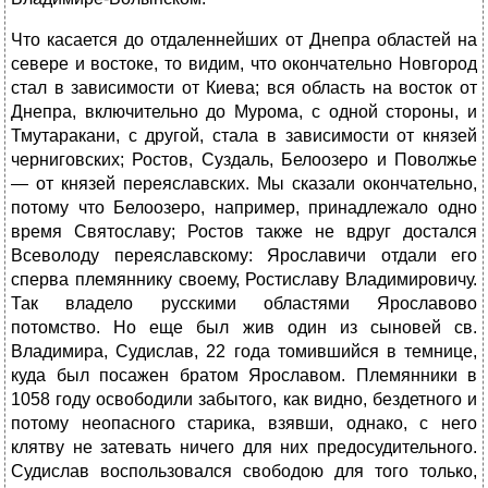
Что касается до отдаленнейших от Днепра областей на
севере и востоке, то видим, что окончательно Новгород
стал в зависимости от Киева; вся область на восток от
Днепра, включительно до Мурома, с одной стороны, и
Тмутаракани, с другой, стала в зависимости от князей
черниговских; Ростов, Суздаль, Белоозеро и Поволжье
— от князей переяславских. Мы сказали окончательно,
потому что Белоозеро, например, принадлежало одно
время Святославу; Ростов также не вдруг достался
Всеволоду переяславскому: Ярославичи отдали его
сперва племяннику своему, Ростиславу Владимировичу.
Так владело русскими областями Ярославово
потомство. Но еще был жив один из сыновей св.
Владимира, Судислав, 22 года томившийся в темнице,
куда был посажен братом Ярославом. Племянники в
1058 году освободили забытого, как видно, бездетного и
потому неопасного старика, взявши, однако, с него
клятву не затевать ничего для них предосудительного.
Судислав воспользовался свободою для того только,