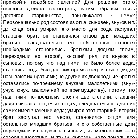
произойти подобное явление? Для решения этого
вопроса должно посмотреть, каким образом князь
достигал старшинства, приближался к нему?
Первоначально род состоял из отца, сыновей, внуков и т.
д.; когда отец умирал, его место для рода заступал
старший брат; он становился отцом для младших
братьев, следовательно, его собственные сыновья
необходимо становились братьями дядьям своим,
переходили во второй, высший ряд, из внуков в
сыновья, потому что над ними не было более деда,
старшина рода был для них прямо отец: и точно, дядья
называют их братьями; но другие их двоюродные братья
оставались по-прежнему внуками малолетними (внук-
унук, юнук, малолетний по преимуществу), потому что
над ними по-прежнему стояли две степени: старший
дядя считался отцом их отцам, следовательно, для них
самих имел значение деда; умирал этот старший, второй
брат заступал его место, становился отцом для
остальных младших братьев, и его собственные дети
переходили из внуков в сыновья, из малолетних — в
совершеннолетние, и таким образом мало-помалу все