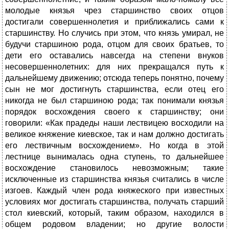
молодые князья чрез старшинство своих отцов
достигали совершеннолетия и приближались сами к
старшинству. Но случись при этом, что князь умирал, не
будучи старшиною рода, отцом для своих братьев, то
дети его оставались навсегда на степени внуков
несовершеннолетних: для них прекращался путь к
дальнейшему движению; отсюда теперь понятно, почему
сын не мог достигнуть старшинства, если отец его
никогда не был старшиною рода; так понимали князья
порядок восхождения своего к старшинству; они
говорили: «Как прадеды наши лествицею восходили на
великое княжение киевское, так и нам должно достигать
его лествичным восхождением». Но когда в этой
лестнице вынималась одна ступень, то дальнейшее
восхождение становилось невозможным; такие
исключенные из старшинства князья считались в числе
изгоев. Каждый член рода княжеского при известных
условиях мог достигать старшинства, получать старший
стол киевский, который, таким образом, находился в
общем родовом владении; но другие волости