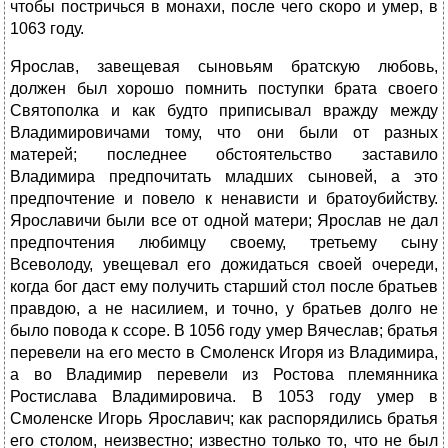
чтобы постричься в монахи, после чего скоро и умер, в
1063 году.
Ярослав, завещевая сыновьям братскую любовь,
должен был хорошо помнить поступки брата своего
Святополка и как будто приписывал вражду между
Владимировичами тому, что они были от разных
матерей; последнее обстоятельство заставило
Владимира предпочитать младших сыновей, а это
предпочтение и повело к ненависти и братоубийству.
Ярославичи были все от одной матери; Ярослав не дал
предпочтения любимцу своему, третьему сыну
Всеволоду, увещевал его дожидаться своей очереди,
когда бог даст ему получить старший стол после братьев
правдою, а не насилием, и точно, у братьев долго не
было повода к ссоре. В 1056 году умер Вячеслав; братья
перевели на его место в Смоленск Игоря из Владимира,
а во Владимир перевели из Ростова племянника
Ростислава Владимировича. В 1053 году умер в
Смоленске Игорь Ярославич; как распорядились братья
его столом, неизвестно; известно только то, что не был