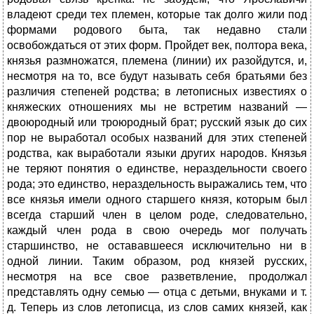
владеют среди тех племен, которые так долго жили под
формами родового быта, так недавно стали
освобождаться от этих форм. Пройдет век, полтора века,
князья размножатся, племена (линии) их разойдутся, и,
несмотря на то, все будут называть себя братьями без
различия степеней родства; в летописных известиях о
княжеских отношениях мы не встретим названий —
двоюродный или троюродный брат; русский язык до сих
пор не выработал особых названий для этих степеней
родства, как выработали языки других народов. Князья
не теряют понятия о единстве, нераздельности своего
рода; это единство, нераздельность выражались тем, что
все князья имели одного старшего князя, которым был
всегда старший член в целом роде, следовательно,
каждый член рода в свою очередь мог получать
старшинство, не остававшееся исключительно ни в
одной линии. Таким образом, род князей русских,
несмотря на все свое разветвление, продолжал
представлять одну семью — отца с детьми, внуками и т.
д. Теперь из слов летописца, из слов самих князей, как