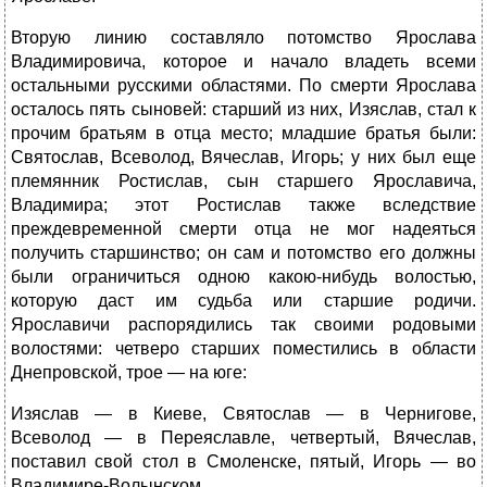
Вторую линию составляло потомство Ярослава
Владимировича, которое и начало владеть всеми
остальными русскими областями. По смерти Ярослава
осталось пять сыновей: старший из них, Изяслав, стал к
прочим братьям в отца место; младшие братья были:
Святослав, Всеволод, Вячеслав, Игорь; у них был еще
племянник Ростислав, сын старшего Ярославича,
Владимира; этот Ростислав также вследствие
преждевременной смерти отца не мог надеяться
получить старшинство; он сам и потомство его должны
были ограничиться одною какою-нибудь волостью,
которую даст им судьба или старшие родичи.
Ярославичи распорядились так своими родовыми
волостями: четверо старших поместились в области
Днепровской, трое — на юге:
Изяслав — в Киеве, Святослав — в Чернигове,
Всеволод — в Переяславле, четвертый, Вячеслав,
поставил свой стол в Смоленске, пятый, Игорь — во
Владимире-Волынском.