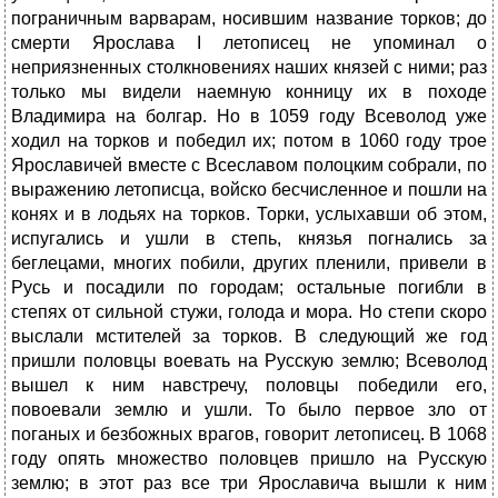
пограничным варварам, носившим название торков; до
смерти Ярослава I летописец не упоминал о
неприязненных столкновениях наших князей с ними; раз
только мы видели наемную конницу их в походе
Владимира на болгар. Но в 1059 году Всеволод уже
ходил на торков и победил их; потом в 1060 году трое
Ярославичей вместе с Всеславом полоцким собрали, по
выражению летописца, войско бесчисленное и пошли на
конях и в лодьях на торков. Торки, услыхавши об этом,
испугались и ушли в степь, князья погнались за
беглецами, многих побили, других пленили, привели в
Русь и посадили по городам; остальные погибли в
степях от сильной стужи, голода и мора. Но степи скоро
выслали мстителей за торков. В следующий же год
пришли половцы воевать на Русскую землю; Всеволод
вышел к ним навстречу, половцы победили его,
повоевали землю и ушли. То было первое зло от
поганых и безбожных врагов, говорит летописец. В 1068
году опять множество половцев пришло на Русскую
землю; в этот раз все три Ярославича вышли к ним