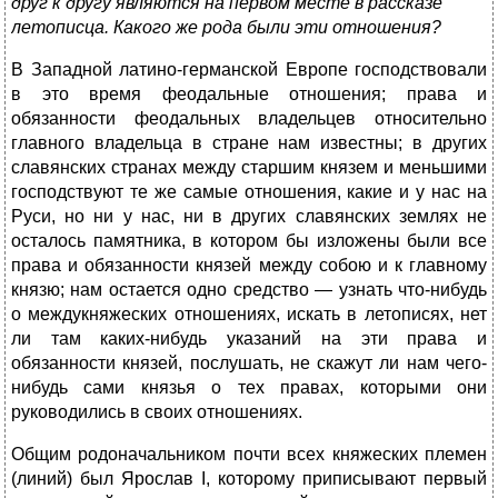
друг к другу являются на первом месте в рассказе
летописца. Какого же рода были эти отношения?
В Западной латино-германской Европе господствовали
в это время феодальные отношения; права и
обязанности феодальных владельцев относительно
главного владельца в стране нам известны; в других
славянских странах между старшим князем и меньшими
господствуют те же самые отношения, какие и у нас на
Руси, но ни у нас, ни в других славянских землях не
осталось памятника, в котором бы изложены были все
права и обязанности князей между собою и к главному
князю; нам остается одно средство — узнать что-нибудь
о междукняжеских отношениях, искать в летописях, нет
ли там каких-нибудь указаний на эти права и
обязанности князей, послушать, не скажут ли нам чего-
нибудь сами князья о тех правах, которыми они
руководились в своих отношениях.
Общим родоначальником почти всех княжеских племен
(линий) был Ярослав I, которому приписывают первый