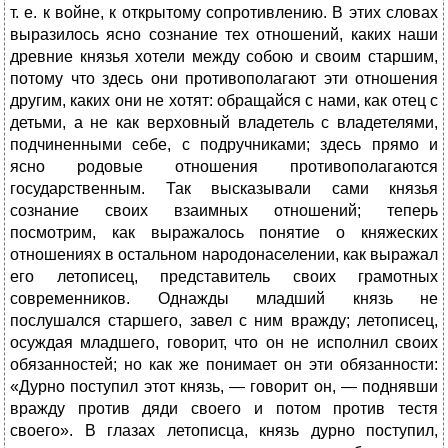
т. е. к войне, к открытому сопротивлению. В этих словах
выразилось ясно сознание тех отношений, каких наши
древние князья хотели между собою и своим старшим,
потому что здесь они противополагают эти отношения
другим, каких они не хотят: обращайся с нами, как отец с
детьми, а не как верховный владетель с владетелями,
подчиненными себе, с подручниками; здесь прямо и
ясно родовые отношения противополагаются
государственным. Так высказывали сами князья
сознание своих взаимных отношений; теперь
посмотрим, как выражалось понятие о княжеских
отношениях в остальном народонаселении, как выражал
его летописец, представитель своих грамотных
современников. Однажды младший князь не
послушался старшего, завел с ним вражду; летописец,
осуждая младшего, говорит, что он не исполнил своих
обязанностей; но как же понимает он эти обязанности:
«Дурно поступил этот князь, — говорит он, — поднявши
вражду против дяди своего и потом против тестя
своего». В глазах летописца, князь дурно поступил,