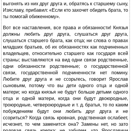
выгонять из них друг друга и, обратясь к старшему сыну,
Изяславу, прибавил: «Если кто захочет обидеть брата, то
ты помогай обиженному».
Вот все наставления, все права и обязанности! Князья
должны любить друг друга, слушаться друг друга,
слушаться старшего брата, как отца; ни слова о правах
младших братьев, об их обязанностях как подчиненных
владельцев, относительно старшего как государя всей
страны; выставляются на вид одни связи родственные,
одни обязанности родственные; о государственной
связи, государственной подчиненности нет помину.
Любите друг друга и не ссорьтесь, говорит Ярослав
сыновьям, потому что вы дети одного отца и одной
матери; но когда князья не будут больше детьми одного
отца и одной матери, когда они будут двоюродные,
троюродные, четвероюродные и т. д. братья, то по каким
побуждениям будут они любить друг друга и не
ссориться? Когда связь кровная, родственная ослабеет,
исчезнет, то чем заменится она? Замены нет, но зато
родовая связь крепка: не забудем, что Ярославичи