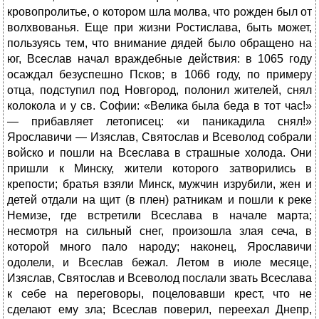
кровопролитье, о котором шла молва, что рожден был от
волхвованья. Еще при жизни Ростислава, быть может,
пользуясь тем, что внимание дядей было обращено на
юг, Всеслав начал враждебные действия: в 1065 году
осаждал безуспешно Псков; в 1066 году, по примеру
отца, подступил под Новгород, полонил жителей, снял
колокола и у св. Софии: «Велика была беда в тот час!»
— прибавляет летописец: «и паникадила снял!»
Ярославичи — Изяслав, Святослав и Всеволод собрали
войско и пошли на Всеслава в страшные холода. Они
пришли к Минску, жители которого затворились в
крепости; братья взяли Минск, мужчин изрубили, жен и
детей отдали на щит (в плен) ратникам и пошли к реке
Немизе, где встретили Всеслава в начале марта;
несмотря на сильный снег, произошла злая сеча, в
которой много пало народу; наконец, Ярославичи
одолели, и Всеслав бежал. Летом в июле месяце,
Изяслав, Святослав и Всеволод послали звать Всеслава
к себе на переговоры, поцеловавши крест, что не
сделают ему зла; Всеслав поверил, переехал Днепр,