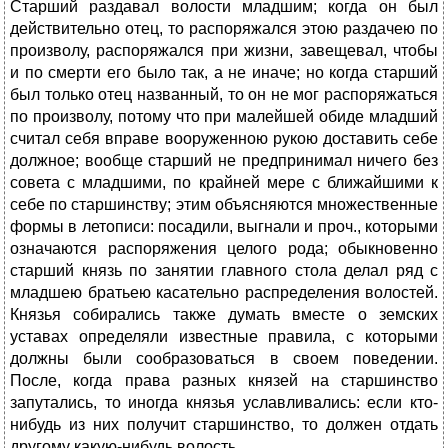
Старший раздавал волости младшим; когда он был
действительно отец, то распоряжался этою раздачею по
произволу, распоряжался при жизни, завещевал, чтобы
и по смерти его было так, а не иначе; но когда старший
был только отец названный, то он не мог распоряжаться
по произволу, потому что при малейшей обиде младший
считал себя вправе вооруженною рукою доставить себе
должное; вообще старший не предпринимал ничего без
совета с младшими, по крайней мере с ближайшими к
себе по старшинству; этим объясняются множественные
формы в летописи: посадили, выгнали и проч., которыми
означаются распоряжения целого рода; обыкновенно
старший князь по занятии главного стола делал ряд с
младшею братьею касательно распределения волостей.
Князья собирались также думать вместе о земских
уставах определяли известные правила, с которыми
должны были сообразоваться в своем поведении.
После, когда права разных князей на старшинство
запутались, то иногда князья уславливались: если кто-
нибудь из них получит старшинство, то должен отдать
другому какую-нибудь волость.