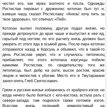
честил его, как мужа знатного и посла. Однажды
Ростислав пировал с дружиною; котопан был тут и,
взявши чашу, сказал Ростиславу: «Князь! хочу пить за
твое здоровье», тот отвечал: «Пей».
Котопан выпил половину, другую подал князю, но
прежде дотронулся до края чаши и выпустил в нее яд,
скрытый под ногтем; по его расчету князь должен был
умереть от этого яда в осьмой день. После пира котопан
отправился назад в Корсунь и объявил, что в такой-то
день Ростислав умрет, что и случилось: летописец
прибавляет, что этого котопана корсунцы побили
камнями. Ростислав, по свидетельству того же
летописца, был добр на рати, высок ростом, красив
лицом и милостив к убогим. Место его в Тмутаракани
занял опять Глеб Святославич.
Греки и русские князья избавились от храброго изгоя; но
когда нечего было бояться с юго-востока, встала рать с
северо-запада: там поднялся также потомок изгоя,
Всеслав, князь полоцкий, немилостивый на