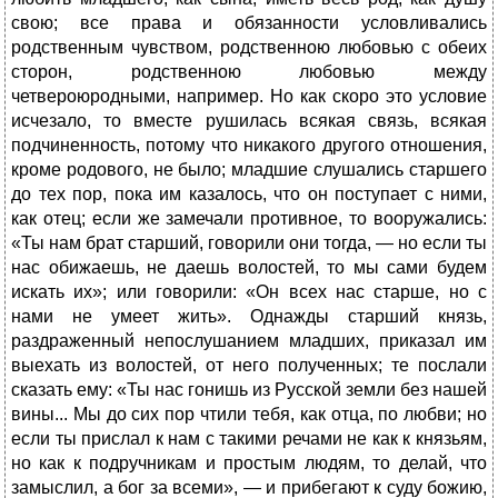
свою; все права и обязанности условливались
родственным чувством, родственною любовью с обеих
сторон, родственною любовью между
четвероюродными, например. Но как скоро это условие
исчезало, то вместе рушилась всякая связь, всякая
подчиненность, потому что никакого другого отношения,
кроме родового, не было; младшие слушались старшего
до тех пор, пока им казалось, что он поступает с ними,
как отец; если же замечали противное, то вооружались:
«Ты нам брат старший, говорили они тогда, — но если ты
нас обижаешь, не даешь волостей, то мы сами будем
искать их»; или говорили: «Он всех нас старше, но с
нами не умеет жить». Однажды старший князь,
раздраженный непослушанием младших, приказал им
выехать из волостей, от него полученных; те послали
сказать ему: «Ты нас гонишь из Русской земли без нашей
вины... Мы до сих пор чтили тебя, как отца, по любви; но
если ты прислал к нам с такими речами не как к князьям,
но как к подручникам и простым людям, то делай, что
замыслил, а бог за всеми», — и прибегают к суду божию,