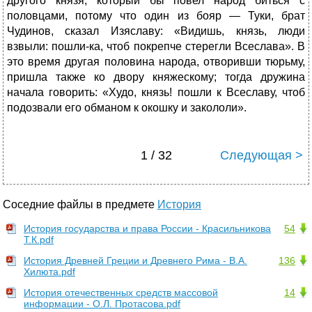
другого князя, который бы повел народ биться с
половцами, потому что один из бояр — Туки, брат
Чудинов, сказал Изяславу: «Видишь, князь, люди
взвыли: пошли-ка, чтоб покрепче стерегли Всеслава». В
это время другая половина народа, отворивши тюрьму,
пришла также ко двору княжескому; тогда дружина
начала говорить: «Худо, князь! пошли к Всеславу, чтоб
подозвали его обманом к окошку и закололи».
1 / 32
Следующая >
Соседние файлы в предмете
История
История государства и права России - Красильникова
54
Т.К.pdf
История Древней Греции и Древнего Рима - В.А.
136
Хилюта.pdf
История отечественных средств массовой
14
информации - О.Л. Протасова.pdf