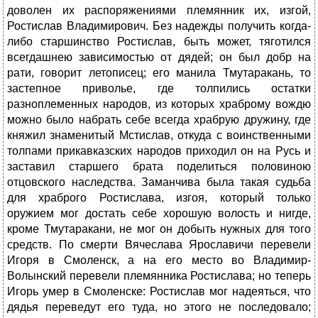
доволен их распоряжениями племянник их, изгой,
Ростислав Владимирович. Без надежды получить когда-
либо старшинство Ростислав, быть может, тяготился
всегдашнею зависимостью от дядей; он был добр на
рати, говорит летописец; его манила Тмутаракань, то
застепное приволье, где толпились остатки
разноплеменных народов, из которых храброму вождю
можно было набрать себе всегда храбрую дружину, где
княжил знаменитый Мстислав, откуда с воинственными
толпами прикавказских народов приходил он на Русь и
заставил старшего брата поделиться половиною
отцовского наследства. Заманчива была такая судьба
для храброго Ростислава, изгоя, который только
оружием мог достать себе хорошую волость и нигде,
кроме Тмутаракани, не мог он добыть нужных для того
средств. По смерти Вячеслава Ярославичи перевели
Игоря в Смоленск, а на его место во Владимир-
Волынский перевели племянника Ростислава; но теперь
Игорь умер в Смоленске: Ростислав мог надеяться, что
дядья переведут его туда, но этого не последовало;