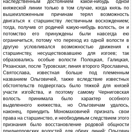
наследственным достоянием какой-нибудь одной
княжеской линии только в том случае, когда князь по
вышеизложенным причинам терял возможность
двигаться к старшинству лествичным восхождением;
тогда, получив от родичей какую-нибудь волость, он и
потомство его принуждены были навсегда ею
ограничиться, потому что переход из одной волости в
другую условливался возможностью движения к
старшинству, несуществовавшею для изгоев; так
образовались особые волости Полоцкая, Галицкая,
Рязанская, после Туровская; линия второго Ярославича,
Святослава, известная больше под племенным
названием Ольговичей, также вследствие известных
обстоятельств подверглась было тяжкой для князей
участи изгойства, и поэтому самому Черниговская
волость принимала было характер особного
выделенного княжества, но Ольговичам удалось,
наконец, принудить Мономаховичей признать свои
права на старшинство, и необходимым следствием этого
признания было восстановление родовой общности
приднепровских волостей для обеих линий: Ольгович