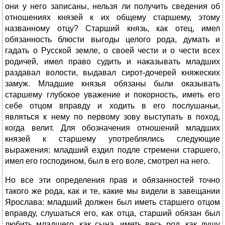
они у него записаны, нельзя ли получить сведения об
отношениях князей к их общему старшему, этому
названному отцу? Старший князь, как отец, имел
обязанность блюсти выгоды целого рода, думать и
гадать о Русской земле, о своей чести и о чести всех
родичей, имел право судить и наказывать младших
раздавал волости, выдавал сирот-дочерей княжеских
замуж. Младшие князья обязаны были оказывать
старшему глубокое уважение и покорность, иметь его
себе отцом вправду и ходить в его послушаньи,
являться к нему по первому зову выступать в поход,
когда велит. Для обозначения отношений младших
князей к старшему употреблялись следующие
выражения: младший ездил подле стремени старшего,
имел его господином, был в его воле, смотрел на него.
Но все эти определения прав и обязанностей точно
такого же рода, как и те, какие мы видели в завещании
Ярослава: младший должен был иметь старшего отцом
вправду, слушаться его, как отца, старший обязан был
любить младшего, как сына, иметь весь род, как душу