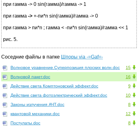
при гамма -> 0 sin(гамма)/гамма -> 1
при гамма
->
+-пи*n sin(гамма)/гамма -> 0
при гамма > пи*n ; гамма < -пи*n sin(гамма)/гамма << 1
рис. 5.
Соседние файлы в папке
Шпоры via -=Gaf=-
Волновое уравнение.Суперпозиция плоских волн.doc
15
Волновой пакет.doc
16
Действие света Комптоновский эффект.doc
9
Действие света фотоэлектрический эффект.doc
10
Законы излучения АЧТ.doc
8
квантовой механики.doc
12
Постулаты.doc
8