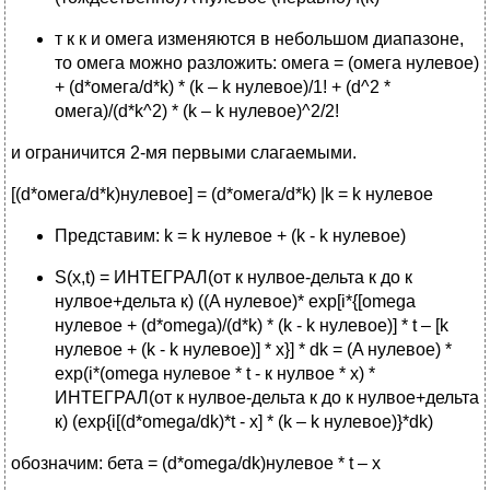
т к к и омега изменяются в небольшом диапазоне,
то омега можно разложить: омега = (омега нулевое)
+ (d*омега/d*k) * (k – k нулевое)/1! + (d^2 *
омега)/(d*k^2) * (k – k нулевое)^2/2!
и ограничится 2-мя первыми слагаемыми.
[(d*омега/d*k)нулевое] = (d*омега/d*k) |k = k нулевое
Представим: k = k нулевое + (k - k нулевое)
S(x,t) = ИНТЕГРАЛ(от к нулвое-дельта к до к
нулвое+дельта к) ((A нулевое)* exp[i*{[omega
нулевое + (d*omega)/(d*k) * (k - k нулевое)] * t – [k
нулевое + (k - k нулевое)] * x}] * dk = (A нулевое) *
exp(i*(omega нулевое * t - к нулвое * x) *
ИНТЕГРАЛ(от к нулвое-дельта к до к нулвое+дельта
к) (exp{i[(d*omega/dk)*t - x] * (k – k нулевое)}*dk)
обозначим: бета = (d*omega/dk)нулевое * t – x