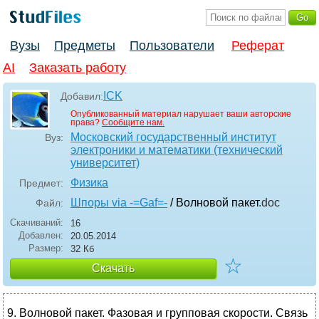
Вузы
Предметы
Пользователи
Реферат
AI
Заказать работу
ICK
Добавил:
Опубликованный материал нарушает ваши авторские
права?
Сообщите нам.
Московский государственный институт
Вуз:
электроники и математики (технический
университет)
Физика
Предмет:
Шпоры via -=Gaf=-
/ Волновой пакет
.doc
Файл:
Скачиваний:
16
Добавлен:
20.05.2014
Размер:
32 Кб
☆
Скачать
9. Волновой пакет. Фазовая и групповая скорости. Связь