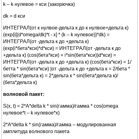
k – k нулевое = кси (закорючка)
dk = d кси
ИНТЕГРАЛ(от к нулвое-дельта к до к нулвое+дельта к)
(exp{i[(d*omega/dk)*t - x] * (k – k нулевое)}*dk) =
ИНТЕГРАЛ(от -дельта к до +дельта к)
(exp(i*бета*кси)*d*кси) = ИНТЕГРАЛ(от -дельта к до
+дельта к) (cos(бета*кси) + i*sin(бета*кси))d*кси) =
ИНТЕГРАЛ(от -дельта к до +дельта к) (cos(бета*кси) = 1/
бетта * sin(бета*кси) |от -дельта к до +дельта к = 2/бета *
sin(бета*дельта к) = 2*дельта к * sin(бета*дельта к)/
(бета*дельта к)
волновой пакет:
S(x, t) = 2*A*delta k * sin(гамма)/гамма * cos(omega
нулевое*t – k нулевое*х)
2*A*delta k * sin(гамма)/гамма – модулированная
амплитуда волнового пакета