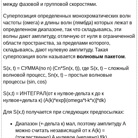
между фазовой и групповой скоростями.
Суперпозиция определенных монохроматических волн
частоты (омега) и длины волн (лямбда) которых лежат в
определенном диапазоне, так что складываясь, эти
волны дают амплитуду, отличную от нуля в ограниченной
области пространства, за пределами которого,
складываясь, дают нулевую амплитуду. Такая
суперпозиция волн называется
волновым пакетом
.
S(x, t) = СУММА(по n) (Cn*Sn(x, t)), где S(x, t) – сложный
волновой процесс, Sn(x, t) – простые волновые
процессы (sin, cos)
S(x,t) = ИНТЕГРАЛ(от к нулвое-дельта к до к
нулвое+дельта к) (A(k)*exp[i(omega*t-k*x)]*dk)
Для S(x,t) получается при следующих предпосылках:
Диапазон (+-дельта к) мал, поэтому амплитуду А
можно считать независящей от к A(k) =
(тождественно) A нулевое (неравно) f(k)