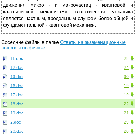
движения микро - и макрочастиц - квантовой и
классической механиками: классическая механика
является частным, предельным случаем более общей и
фундаментальной - квантовой механики.
Соседние файлы в папке
Ответы на экзаменационные
вопросы по физике
11.doc
28
12.doc
24
13.doc
30
16.doc
19
17.doc
19
18.doc
22
19.doc
21
2.doc
29
20.doc
20