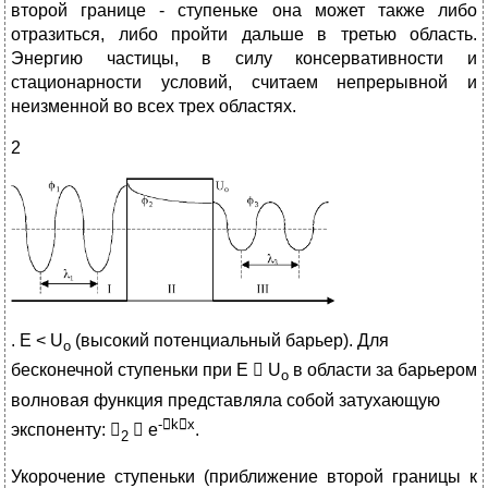
второй границе - ступеньке она может также либо
отразиться, либо пройти дальше в третью область.
Энергию частицы, в силу консервативности и
стационарности условий, считаем непрерывной и
неизменной во всех трех областях.
2
. E < U
(высокий потенциальный барьер). Для
о
бесконечной ступеньки при Е  U
в области за барьером
о
волновая функция представляла собой затухающую
-

k

х
экспоненту: 
 е
.
2
Укорочение ступеньки (приближение второй границы к