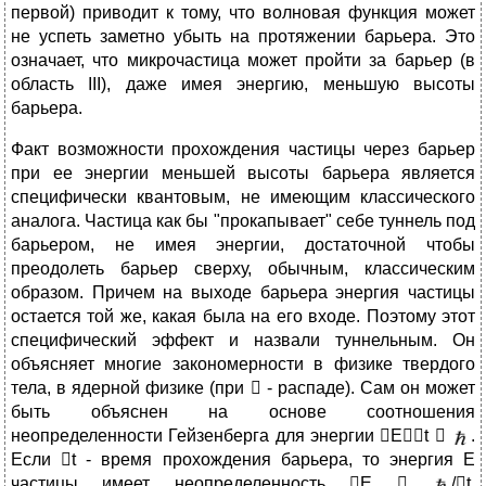
первой) приводит к тому, что волновая функция может
не успеть заметно убыть на протяжении барьера. Это
означает, что микрочастица может пройти за барьер (в
область III), даже имея энергию, меньшую высоты
барьера.
Факт возможности прохождения частицы через барьер
при ее энергии меньшей высоты барьера является
специфически квантовым, не имеющим классического
аналога. Частица как бы "прокапывает" себе туннель под
барьером, не имея энергии, достаточной чтобы
преодолеть барьер сверху, обычным, классическим
образом. Причем на выходе барьера энергия частицы
остается той же, какая была на его входе. Поэтому этот
специфический эффект и назвали туннельным. Он
объясняет многие закономерности в физике твердого
тела, в ядерной физике (при  - распаде). Сам он может
быть объяснен на основе соотношения
неопределенности Гейзенберга для энергии Еt 
.
Если t - время прохождения барьера, то энергия Е
частицы имеет неопределенность Е 
/t,