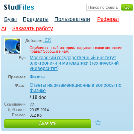
Вузы
Предметы
Пользователи
Реферат
AI
Заказать работу
ICK
Добавил:
Опубликованный материал нарушает ваши авторские
права?
Сообщите нам.
Московский государственный институт
Вуз:
электроники и математики (технический
университет)
Физика
Предмет:
Ответы на экзаменационные вопросы по
Файл:
физике
/ 18
.doc
Скачиваний:
22
Добавлен:
20.05.2014
Размер:
312 Кб
☆
Скачать