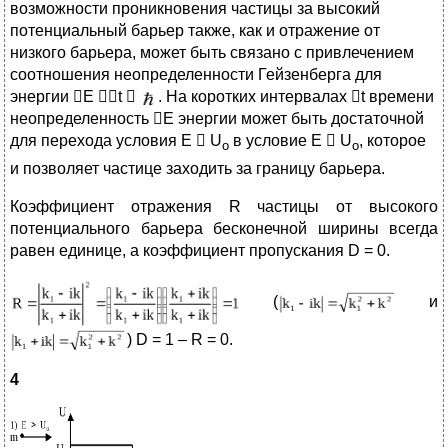
возможности проникновения частицы за высокий
потенциальный барьер также, как и отражение от
низкого барьера, может быть связано с привлечением
соотношения неопределенности Гейзенберга для
энергии Е t 
. На коротких интервалах t времени
неопределенность Е энергии может быть достаточной
для перехода условия Е  U
в условие Е  U
, которое
о
о
и позволяет частице заходить за границу барьера.
Коэффициент отражения R частицы от высокого
потенциального барьера бесконечной ширины всегда
равен единице, а коэффициент пропускания D = 0.
(
и
) D = 1 – R = 0.
4