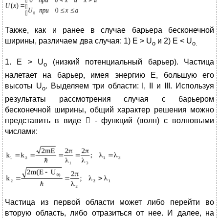
Также, как и ранее в случае барьера бесконечной
ширины, различаем два случая: 1) E > U
и 2) E < U
о
о.
1. E > U
(низкий потенциальный барьер). Частица
o
налетает на барьер, имея энергию Е, большую его
высоты U
. Выделяем три области: I, II и III. Используя
о
результаты рассмотрения случая с барьером
бесконечной ширины, общий характер решения можно
представить в виде  - функций (волн) с волновыми
числами:
Частица из первой области может либо перейти во
вторую область, либо отразиться от нее. И далее, на