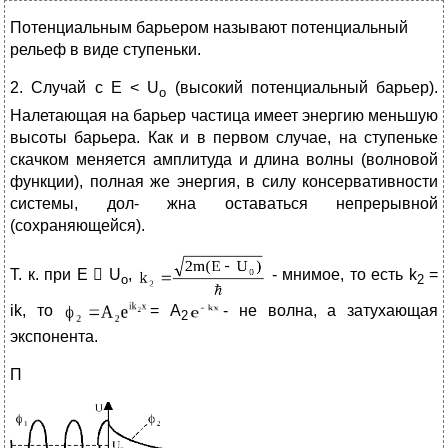
Потенциальным барьером называют потенциальный
рельеф в виде ступеньки.
2. Случай с E < U
(высокий потенциальный барьер).
о
Налетающая на барьер частица имеет энергию меньшую
высоты барьера. Как и в первом случае, на ступеньке
скачком меняется амплитуда и длина волны (волновой
функции), полная же энергия, в силу консервативности
системы, дол- жна оставаться непрерывной
(сохраняющейся).
Т. к. при Е  U
,
- мнимое, то есть k
=
о
2
ik, то
= А
- не волна, а затухающая
2
экспонента.
П