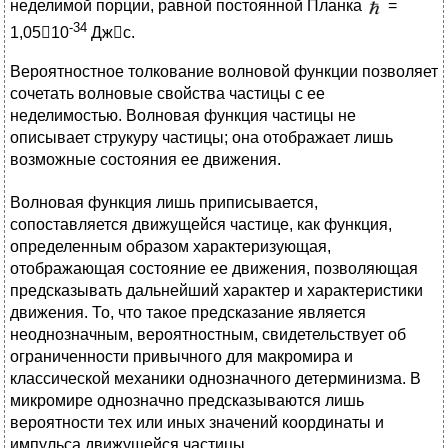
неделимой порции, равной постоянной Планка
=
-34
1,0510
Джс.
Вероятностное толкование волновой функции позволяет
сочетать волновые свойства частицы с ее
неделимостью. Волновая функция частицы не
описывает струкуру частицы; она отображает лишь
возможные состояния ее движения.
Волновая функция лишь приписывается,
сопоставляется движущейся частице, как функция,
определенным образом характеризующая,
отображающая состояние ее движения, позволяющая
предсказывать дальнейший характер и характеристики
движения. То, что такое предсказание является
неоднозначным, вероятностным, свидетельствует об
ограниченности привычного для макромира и
классической механики однозначного детерминизма. В
микромире однозначно предсказываются лишь
вероятности тех или иных значений координаты и
импульса движущейся частицы.