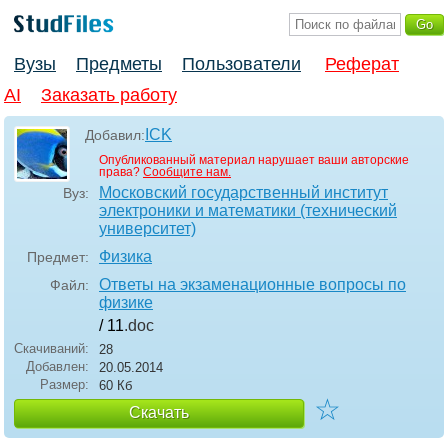
Вузы
Предметы
Пользователи
Реферат
AI
Заказать работу
ICK
Добавил:
Опубликованный материал нарушает ваши авторские
права?
Сообщите нам.
Московский государственный институт
Вуз:
электроники и математики (технический
университет)
Физика
Предмет:
Ответы на экзаменационные вопросы по
Файл:
физике
/ 11
.doc
Скачиваний:
28
Добавлен:
20.05.2014
Размер:
60 Кб
☆
Скачать