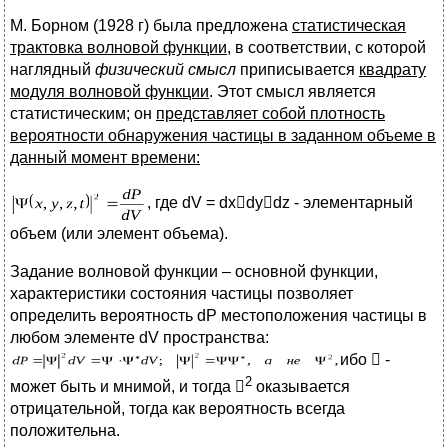
М. Борном (1928 г) была предложена
статистическая
трактовка волновой функции
, в соответствии, с которой
наглядный
физический смысл
приписывается
квадрату
модуля волновой функции
. Этот смысл является
статистическим; он
представляет собой плотность
вероятности обнаружения частицы в заданном объеме в
данный момент времени:
, где dV = dхdydz - элементарный
объем (или элемент объема).
Задание волновой функции – основной функции,
характеристики состояния частицы позволяет
определить вероятность dР местоположения частицы в
любом элементе dV пространства:
ибо  -
2
может быть и мнимой, и тогда 
оказывается
отрицательной, тогда как вероятность всегда
положительна.