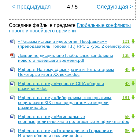
< Предыдущая
4 / 5
Следующая >
Соседние файлы в предмете
Глобальные конфликты
нового и новейшего времени
«Фашизм истоки и идеология. Неофашизм»
101
(преподаватель Попова Т.Г.) Р,РС 1 курс, 2 семестр.doc
Лекции по дисциплине Глобальные конфликты
135
нового и новейшего времени.pdf
Реферат На тему «Демократия и Тоталитаризм
48
Некоторые итоги XX века».doc
Реферат на тему «Европа и США общее и
43
различия».doc
Реферат на тему «Либерализм, консерватизм,
181
социализм в XIX веке предлагаемые модели
развития».doc
Реферат на тему «Региональные
55
военные,политические и религиозные конфликты».doc
Реферат на тему «Тоталитаризм в Германии и
66
Италии общее и различия».doc