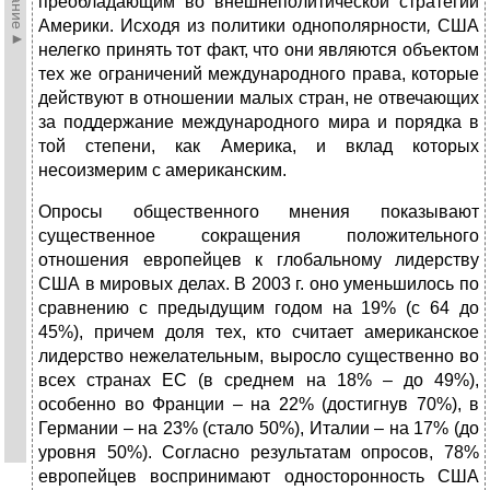
преобладающим во внешнеполитической стратегии
Америки. Исходя из политики
однополярности
,
США
нелегко принять тот факт, что они являются объектом
тех же ограничений международного права, которые
действуют в отношении малых стран, не отвечающих
за поддержание международного мира и порядка в
той степени, как Америка, и вклад которых
несоизмерим с американским.
Опросы общественного мнения показывают
существенное сокращения положительного
отношения европейцев к глобальному лидерству
США в мировых делах. В 2003 г. оно уменьшилось по
сравнению с предыдущим годом на 19% (с 64 до
45%), причем доля тех, кто считает американское
лидерство нежелательным, выросло существенно во
всех странах ЕС (в среднем на 18% – до 49%),
особенно во Франции – на 22% (достигнув 70%), в
Германии – на 23% (стало 50%), Италии – на 17% (до
уровня 50%). Согласно результатам опросов, 78%
европейцев воспринимают односторонность США