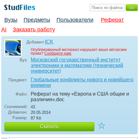
Вузы
Предметы
Пользователи
Реферат
AI
Заказать работу
ICK
Добавил:
Опубликованный материал нарушает ваши авторские
права?
Сообщите нам.
Московский государственный институт
Вуз:
электроники и математики (технический
университет)
Глобальные конфликты нового и новейшего
Предмет:
времени
Реферат на тему «Европа и США общее и
Файл:
различия»
.doc
Скачиваний:
43
Добавлен:
20.05.2014
Размер:
87 Кб
☆
Скачать