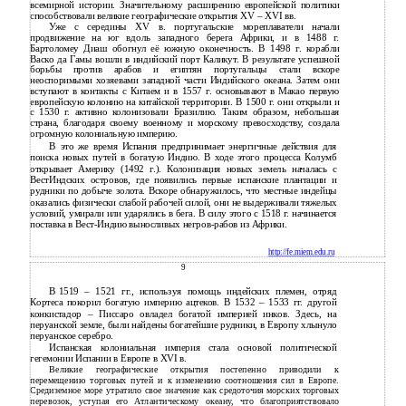
всемирной истории. Значительному расширению европейской политики
способствовали великие географические открытия XV – XVI вв.
Уже с середины XV в. португальские мореплаватели начали
продвижение на юг вдоль западного берега Африки, и в 1488 г.
Бартоломеу Диаш обогнул её южную оконечность. В 1498 г. корабли
Васко да Гамы вошли в индийский порт Каликут. В результате успешной
борьбы против арабов и египтян португальцы стали вскоре
неоспоримыми хозяевами западной части Индийского океана. Затем они
вступают в контакты с Китаем и в 1557 г. основывают в Макао первую
европейскую колонию на китайской территории. В 1500 г. они открыли и
с 1530 г. активно колонизовали Бразилию. Таким образом, небольшая
страна, благодаря своему военному и морскому превосходству, создала
огромную колониальную империю.
В это же время Испания предпринимает энергичные действия для
поиска новых путей в богатую Индию. В ходе этого процесса Колумб
открывает Америку (1492 г.). Колонизация новых земель началась с
ВестИндских островов, где появились первые испанские плантации и
рудники по добыче золота. Вскоре обнаружилось, что местные индейцы
оказались физически слабой рабочей силой, они не выдерживали тяжелых
условий, умирали или ударялись в бега. В силу этого с 1518 г. начинается
поставка в Вест-Индию выносливых негров-рабов из Африки.
http://fe.miem.edu.ru
9
В
1519 – 1521 гг., используя помощь индейских племен, отряд
Кортеса покорил богатую империю ацтеков. В 1532 – 1533 гг. другой
конкистадор – Писсаро овладел богатой империей инков. Здесь, на
перуанской земле, были найдены богатейшие рудники, в Европу хлынуло
перуанское серебро.
Испанская колониальная империя стала основой политической
гегемонии Испании в Европе в XVI в.
Великие географические открытия постепенно приводили к
перемещению торговых путей и к изменению соотношения сил в Европе.
Средиземное море утратило свое значение как средоточия морских торговых
перевозок, уступая его Атлантическому океану, что благоприятствовало