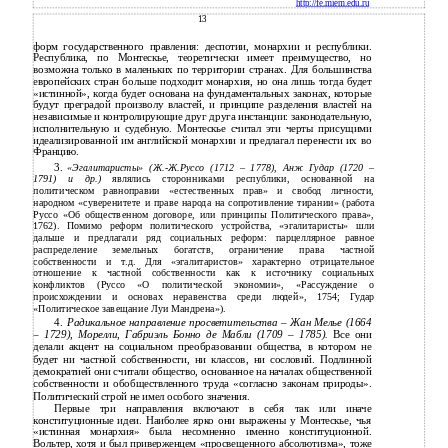
http://fe.miem.edu.ru
13
форм государственного правления: деспотии, монархии и республики.
Республика, по Монтескье, теоретически имеет преимущество, но
возможна только в маленьких по территории странах. Для большинства
европейских стран больше подходит монархия, но она лишь тогда будет
«истинной», когда будет основана на фундаментальных законах, которые
будут преградой произволу властей, и принципе разделения властей на
независимые и контролирующие друг друга инстанции: законодательную,
исполнительную и судебную. Монтескье считал эти черты присущими
идеализированной им английской монархии и предлагал перенести их во
Францию.
3.
«Эгалитаристы»
(Ж.-Ж.Руссо (1712
–
1778), Анж Гудар (1720
–
1791) и др.)
являлись сторонниками республики, основанной на
политическом равноправии «естественных прав» и свобод личности,
народном «суверенитете и праве народа на сопротивление тирании» (работа
Руссо «Об общественном договоре, или принципы Политического права»,
1762). Помимо реформ политического устройства, «эгалитаристы» шли
дальше и предлагали ряд социальных реформ: парцеллярное равное
распределение земельных богатств, ограничение права частной
собственности и т.д. Для «эгалитаристов» характерно отрицательное
отношение к частной собственности как к источнику социальных
конфликтов (Руссо «О политической экономии», «Рассуждение о
происхождении и основах неравенства среди людей», 1754; Гудар
«Политическое завещание Луи Мандрена»).
4.
Радикальное направление просветительства – Жан Мелье (1664
–
1729), Морелли, Габриэль Бонно де Мабли (1709
–
1785).
Все они
делали акцент на социальном преобразовании общества, в котором не
будет ни частной собственности, ни классов, ни сословий. Подлинной
демократией они считали общество, основанное на началах общественной
собственности и обобществленного труда «согласно законам природы».
Политический строй не имел особого значения.
Первые три направления включают в себя так или иначе
конституционные идеи. Наиболее ярко они выражены у Монтескье, чья
«истинная монархия» была несомненно именно конституционной.
Вольтер, хотя и был приверженцем «просвещенного абсолютизма», тоже