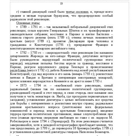
19
г) главной движущей силой было
третье сословие
, и, прежде всего
средняя и мелкая городская буржуазия, что предопределило особый
радикализм этой революции.
Основные этапы:
•
1789 – 1791 гг. – так называемый либеральный дворянский этап
революции; созыв королем Генеральных Штатов и их трансформация в
законодательное собрание; восстание в Париже и взятие Бастилии –
символа старого режима (июль 1789 г.); отмена личных повинностей
крестьян (август 1789 г.), принятие Декларации прав человека и
гражданина и Конституции (1791 г.); превращение Франции в
конституционную монархию английского типа;
•
1792 – 1793 гг. – «жирондистский» этап революции (по названию
департамента Жиронда на
юго-западе Франции, депутатами которого
были руководители лидирующей политической группировки этого
периода); неудачная попытка бегства короля за границу, восстание в
Париже, разгром королевского дворца Тюильри и провозглашение
республики
(август 1792 г.); работа Конвента над новой республиканской
Конституцией; суд над королем и его казнь (январь 1793 г.); роялистские
мятежи в Вандее и Бретани и интервенция иностранных монархий;
кризис влияния жирондистов в Конвенте и их арест в июне 1793 г.
•
1973 – 1794 гг. – «якобинский этап» революции, самый
радикальный (назван так по названию политической группировки,
руководившей страной в этот период; в свою очередь свое название они
получили в честь монастыря св. Якоба, где проходили первоначально их
заседания); установление диктатуры с целью мобилизовать все средства
для борьбы с интервентами и роялистами внутри страны; радикальное
решение крестьянского вопроса (уничтожение всех федеральных
повинностей и переход земли к крестьянам безвозмездно); введение
террора против политических противников; явные злоупотребления при
этом (главная причина свержения якобинцев во главе с их лидером М.
Робеспьером в июле 1794 г. (Термидора)). На этом революция считается
завершившейся, хотя в западной историографии преобладает мнение, что
она продолжалась до 1799 г., до переворота 18 брюмера (ноябрь 1799 г.)
и установления единоличной диктатуры генерала Наполеона Бонапарта.