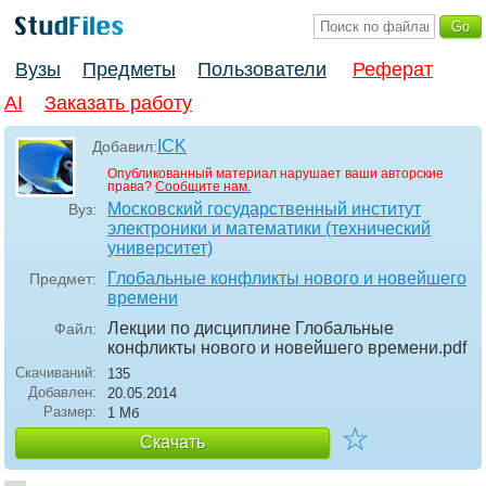
Вузы
Предметы
Пользователи
Реферат
AI
Заказать работу
ICK
Добавил:
Опубликованный материал нарушает ваши авторские
права?
Сообщите нам.
Московский государственный институт
Вуз:
электроники и математики (технический
университет)
Глобальные конфликты нового и новейшего
Предмет:
времени
Лекции по дисциплине Глобальные
Файл:
конфликты нового и новейшего времени
.pdf
Скачиваний:
135
Добавлен:
20.05.2014
Размер:
1 Мб
☆
Скачать