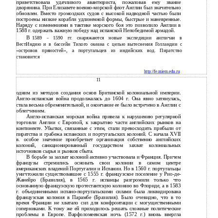
приветствовала удачливого авантюриста, пожаловав ему звание
дворянина. При Елизавете
военно-морской флот Англии был значительно
обновлен. Вместо громоздких судов с высокой надводной частью были
построены низкие корабли удлиненной формы, быстрые и маневренные.
Наряду с изменениями в тактике морского боя это позволило Англии в
1588 г. одержать важную победу над испанской Непобедимой армадой.
В
1589
1590 гг. снаряжаются новые экспедиции англичан в
–
ВестИндию и в бассейн Тихого океана с целью вытеснения Голландии с
«островов пряностей», а португальцев из индийских вод. Пиратство
становится
http://fe.miem.edu.ru
11
одним из методов создания основ Британской колониальной империи.
Англо-испанская война продолжалась до 1604 г. Она явно затянулась,
стала весьма обременительной, и окончание ее было встречено в Англии с
облегчением.
Англо-испанская морская война привела к нарушению регулярной
торговли Англии с Европой, к закрытию части английских рынков на
континенте. Убытки, связанные с этим, стали превосходить прибыли от
пиратства и грабежа испанских и португальских колоний. С начала XVII
в. особое значение приобретает организация собственно английских
колоний, санкционированный государством захват колониальных
источников сырья и рынков сбыта.
В борьбе за захват колоний активно участвовала и Франция. Причем
французы стремились основать свои колонии в самом центре
американских владений Португалии и Испании. Но в 1560 г. португальцы
уничтожили существовавшее с 1555 г. французское поселение у Рио-де-
Жанейро (Бразилия), в 1565 г. испанцы разгромили только что
основанную французскую протестантскую колонию во Флориде, а в 1583
г. объединенными испано-португальскими силами была ликвидирована
французская колония в Парамбе (Бразилия). Было очевидно, что в то
время Франции не хватало сил для конфронтации с могущественными
соперниками. К тому же ей приходилось решать сложные политические
проблемы в Европе. Варфоломеевская ночь (1572 г.) вновь ввергла