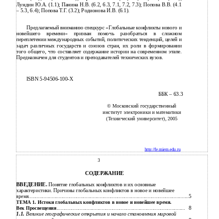
Лундин Ю.А. (1.1); Панина Н.В. (6.2, 6.3, 7.1, 7.2, 7.3); Попова В.В. (4.1
– 5.3, 6.4); Попова Т.Г. (3.2); Родионова И.В. (6.1).
Предлагаемый вниманию спецкурс «Глобальные конфликты нового и
новейшего времени» призван помочь разобраться в сложном
переплетении международных событий, политических тенденций, целей и
задач различных государств и союзов стран, их роли в формировании
того общего, что составляет содержание истории на современном этапе.
Предназначен для студентов и преподавателей технических вузов.
ISBN 5-94506-100-Х
ББК – 63.3
© Московский государственный
институт электроники и математики
(Технический университет), 2005
http://fe.miem.edu.ru
3
СОДЕРЖАНИЕ
ВВЕДЕНИЕ.
Понятие глобальных конфликтов и их основные
характеристики. Причины глобальных конфликтов в новое и новейшее
5
время.....................................................................................................................
ТЕМА 1. Истоки глобальных конфликтов в новое и новейшее время.
8
Век Просвещения
..............................................................................................
1.1.
Великие географические открытия и начало становления мировой