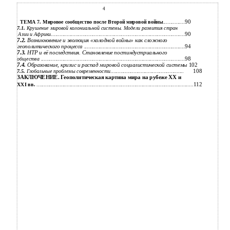
4
90
ТЕМА 7. Мировое сообщество после Второй мировой войны
...............
7.1.
Крушение мировой колониальной системы. Модели развития стран
90
Азии и Африки
.............................................................................................
7.2.
Возникновение и эволюция «холодной войны» как сложного
геополитического процесса
......................................................................
94
7.3.
НТР и её последствия. Становление постиндустриального
98
общества
....................................................................................................
7.4.
Образование, кризис и распад мировой социалистической системы
102
108
7.5.
Глобальные проблемы современности
...................................................
ЗАКЛЮЧЕНИЕ. Геополитическая картина мира на рубеже XX и
112
XXI вв.
.............................................................................................................