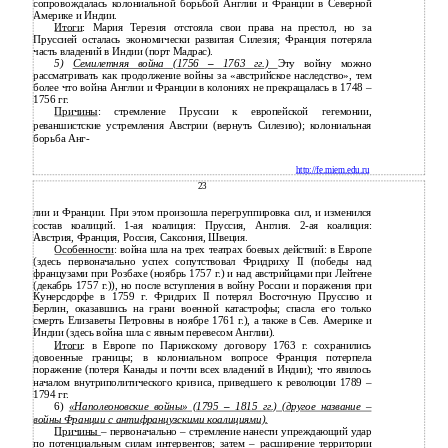
сопровождалась колониальной борьбой Англии и Франции в Северной
Америке и Индии.
Итоги
: Мария Терезия отстояла свои права на престол, но за
Пруссией осталась экономически развитая Силезия; Франция потеряла
часть владений в Индии (порт Мадрас).
5)
Семилетняя война (1756
–
1763 гг.)
Эту войну можно
рассматривать как продолжение войны за «австрийское наследство», тем
более что война Англии и Франции в колониях не прекращалась в 1748 –
1756 гг.
Причины
: стремление Пруссии к европейской гегемонии,
реваншистские устремления Австрии (вернуть Силезию); колониальная
борьба Анг-
http://fe.miem.edu.ru
23
лии и Франции. При этом произошла перегруппировка сил, и изменился
состав коалиций. 1-ая коалиция: Пруссия, Англия. 2-ая коалиция:
Австрия, Франция, Россия, Саксония, Швеция.
Особенности
: война шла на трех театрах боевых действий: в Европе
(здесь первоначально успех сопутствовал Фридриху II (победы над
французами при Розбахе (ноябрь 1757 г.) и над австрийцами при Лейтене
(декабрь 1757 г.)), но после вступления в войну России и поражения при
Кунерсдорфе в 1759 г. Фридрих II потерял Восточную Пруссию и
Берлин, оказавшись на грани военной катастрофы; спасла его только
смерть Елизаветы Петровны в ноябре 1761 г.), а также в Сев. Америке и
Индии (здесь война шла с явным перевесом Англии).
Итоги
: в Европе по Парижскому договору 1763 г. сохранились
довоенные границы; в колониальном вопросе Франция потерпела
поражение (потеря Канады и почти всех владений в Индии); что явилось
началом внутриполитического кризиса, приведшего к революции 1789 –
1794 гг.
6)
«Наполеоновские войны» (1795
–
1815 гг.) (другое название –
войны Франции с антифранцузскими коалициями).
Причины
– первоначально – стремление нанести упреждающий удар
по потенциальным силам интервентов; затем – расширение территории