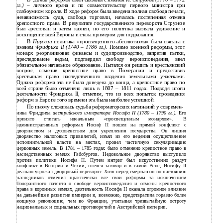
гг.)
– личного врача и по совместительству первого министра при
слабоумном короле. В ходе реформ была введена полная свобода печати,
независимость суда, свобода торговли, началась постепенная отмена
крепостного права. В результате государственного переворота Струэнзе
был арестован и затем казнен, но его политика вызвала удивление и
восхищение всей Европы и стала примером для подражания.
В
Пруссии
политика «просвещенного абсолютизма» была связана с
именем
Фридриха II (1740
–
1786 гг.).
Помимо военной реформы, этот
монарх реорганизовал финансы и судопроизводство, запретив пытки,
преследование ведьм, подтвердил свободу вероисповедания, ввел
обязательное начальное образование. Пытался он решить и крестьянский
вопрос, отменив крепостное право в Померании и предоставив
крестьянам право наследственного владения земельными участками.
Однако реформа эта не была доведена до конца, а крепостное право по
всей стране было отменено лишь в 1807 – 1811 годах. Подводя итоги
деятельности Фридриха II, отметим, что из всех попыток проведения
реформ в Европе того времени эта была наиболее успешной.
По иному сложилась судьба реформаторских начинаний у современ-
ника Фридриха
австрийского императора Иосифа II (1780
–
1790 гг.).
Его
принято считать идеальным «просвещенным монархом». В
административных реформах Иосиф II пошел на прямой конфликт с
дворянством и духовенством для укрепления государства. Он лишил
дворянство налоговых привилегий, изъял из его ведения осуществление
исполнительной власти на местах, провел частичную секуляризацию
церковных земель. В 1781 – 1785 годах было отменено крепостное право в
наследственных землях Габсбургов. Недовольное дворянство выступило
против политики Иосифа II. Путем интриг был искусственно раздут
конфликт в Венгрии и Чехии, плелся заговор и в самой Вене, Иосифу II
реально угрожал дворцовый переворот. Хотя перед смертью он по настоянию
наследников отменил практически все свои реформы за исключением
Толерантного патента о свободе вероисповедания и отмены крепостного
права в коронных землях, деятельность Иосифа II оказала огромное влияние
на дальнейшее развитие империи и, возможно, предотвратила гораздо более
мощную революцию, чем во Франции, учитывая чрезвычайную остроту
национальных и социальных противоречий в Австрийской империи.