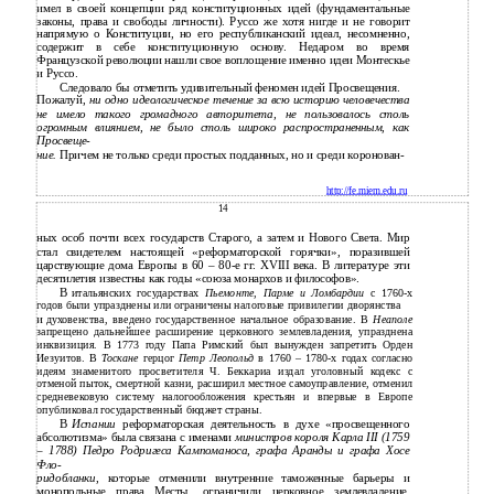
имел в своей концепции ряд конституционных идей (фундаментальные
законы, права и свободы личности). Руссо же хотя нигде и не говорит
напрямую о Конституции, но его республиканский идеал, несомненно,
содержит в себе конституционную основу. Недаром во время
Французской революции нашли свое воплощение именно идеи Монтескье
и Руссо.
Следовало бы отметить удивительный феномен идей Просвещения.
Пожалуй,
ни одно идеологическое течение за всю историю человечества
не имело такого громадного авторитета, не пользовалось столь
огромным влиянием, не было столь широко распространенным, как
Просвеще-
ние.
Причем не только среди простых подданных, но и среди коронован-
http://fe.miem.edu.ru
14
ных особ почти всех государств Старого, а затем и Нового Света. Мир
стал свидетелем настоящей «реформаторской горячки», поразившей
царствующие дома Европы в 60 – 80-е гг. XVIII века. В литературе эти
десятилетия известны как годы «союза монархов и философов».
В
итальянских государствах
Пьемонте, Парме и Ломбардии
с 1760-х
годов были упразднены или ограничены налоговые привилегии дворянства
и
духовенства, введено государственное начальное образование. В
Неаполе
запрещено дальнейшее расширение церковного землевладения, упразднена
инквизиция. В 1773 году Папа Римский был вынужден запретить Орден
Иезуитов. В
Тоскане
герцог
Петр Леопольд
в 1760 – 1780-х годах согласно
идеям знаменитого просветителя Ч. Беккариа издал уголовный кодекс с
отменой пыток, смертной казни, расширил местное самоуправление, отменил
средневековую систему налогообложения крестьян и впервые в Европе
опубликовал государственный бюджет страны.
В
Испании
реформаторская деятельность в духе «просвещенного
абсолютизма» была связана с именами
министров короля Карла III (1759
–
1788) Педро Родригеса Кампоманоса, графа Аранды и графа Хосе
Фло-
ридобланки
, которые отменили внутренние таможенные барьеры и
монопольные права Месты, ограничили церковное землевладение,