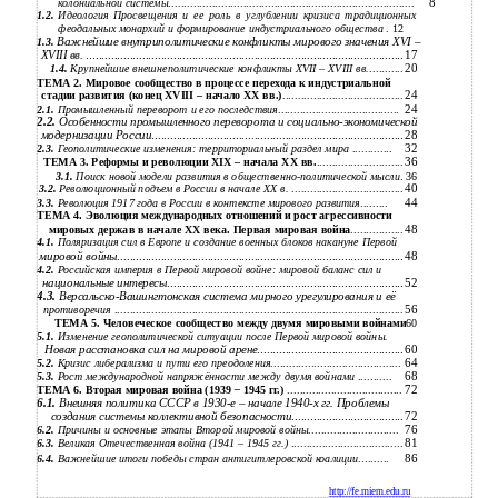
8
колониальной системы
...............................................................................
1.2.
Идеология Просвещения и ее роль в углублении кризиса традиционных
феодальных монархий и формирование индустриального общества
. 12
Важнейшие внутриполитические конфликты мирового значения XVI –
1.3.
XVIII вв.
......................................................................................................
17
20
1.4.
Крупнейшие внешнеполитические конфликты ХVII – ХVIII вв.
...........
ТЕМА 2. Мировое сообщество в процессе перехода к индустриальной
24
стадии развития (конец ХVIII – начало ХХ вв.)
.......................................
24
2.1.
Промышленный переворот и его последствия
.......................................
2.2.
Особенности промышленного переворота и социально-экономической
модернизации России
.................................................................................
28
32
2.3.
Геополитические изменения: территориальный раздел мира
.............
36
ТЕМА 3. Реформы и революции XIX – начала XX вв.
............................
3.1.
Поиск новой модели развития в общественно-политической мысли
. 36
40
3.2.
Революционный подъем в России в начале XX в.
....................................
44
3.3.
Революция 1917 года в России в контексте мирового развития
.........
ТЕМА 4. Эволюция международных отношений и рост агрессивности
48
мировых держав в начале XX века. Первая мировая война
.................
4.1.
Поляризация сил в Европе и создание военных блоков накануне Первой
мировой войны
............................................................................................
48
4.2.
Российская империя в Первой мировой войне: мировой баланс сил и
национальные интересы
............................................................................
52
4.3.
Версальско-Вашингтонская система мирного урегулирования и её
56
противоречия
.............................................................................................
ТЕМА 5. Человеческое сообщество между двумя мировыми войнами
60
5.1.
Изменение геополитической ситуации после Первой мировой войны.
Новая расстановка сил на мировой арене
...............................................
60
64
5.2.
Кризис либерализма и пути его преодоления
..........................................
68
5.3.
Рост международной напряжённости между двумя войнами
...........
72
ТЕМА 6. Вторая мировая война (1939
–
1945 гг.)
.....................................
6.1.
Внешняя политика СССР в 1930-е – начале 1940-х гг. Проблемы
создания системы коллективной безопасности
....................................
72
76
6.2.
Причины и основные этапы Второй мировой войны
.............................
81
6.3.
Великая Отечественная война (1941 – 1945 гг.)
....................................
86
6.4.
Важнейшие итоги победы стран антигитлеровской коалиции
..........
http://fe.miem.edu.ru