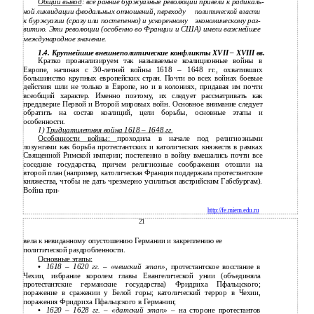
Общий вывод
: все ранние буржуазные революции привели к радикаль-
ной ликвидации феодальных отношений, переходу
политической власти
к буржуазии (сразу или постепенно) и ускоренному
экономическому раз-
витию. Эти революции (особенно во Франции и США) имели важнейшее
международное значение.
1.4. Крупнейшие внешнеполитические конфликты ХVII – ХVIII вв.
Кратко проанализируем так называемые коалиционные войны в
Европе, начиная с 30-летней войны 1618 – 1648 гг., охвативших
большинство крупных европейских стран. Почти во всех войнах боевые
действия шли не только в Европе, но и в колониях, придавая им почти
всеобщий характер. Именно поэтому, их следует рассматривать как
преддверие Первой и Второй мировых войн. Основное внимание следует
обратить на состав коалиций, цели борьбы, основные этапы и
особенности.
1)
Тридцатилетняя война 1618
–
1648 гг.
Особенности войны:
проходила в начале под религиозными
лозунгами как борьба протестантских и католических княжеств в рамках
Священной Римской империи; постепенно в войну вмешались почти все
соседние государства, причем религиозные соображения отошли на
второй план (например, католическая Франция поддержала протестантские
княжества, чтобы не дать чрезмерно усилиться австрийским Габсбургам).
Война при-
http://fe.miem.edu.ru
21
вела к невиданному опустошению Германии и закреплению ее
политической раздробленности.
Основные этапы:
•
1618
–
1620 гг.
–
«чешский этап»
, протестантское восстание в
Чехии, избрание королем главы Евангелической унии (объединяла
протестантские германские государства) Фридриха Пфальцского;
поражение в сражении у Белой горы; католический террор в Чехии,
поражения Фридриха Пфальцского в Германии;
•
1620
–
1628 гг.
–
«датский этап»
– на стороне протестантов