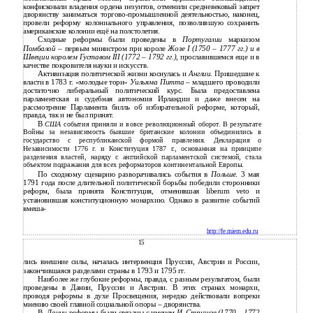
конфисковали владения ордена иезуитов, отменили средневековый запрет
дворянству заниматься торгово-промышленной деятельностью, наконец,
провели реформу колониального управления, позволившую сохранить
американские колонии ещё на полстолетия.
Сходные реформы были проведены в
Португалии
маркизом
Помбалой
– первым министром при короле
Жозе I (1750
–
1777 гг.) и в
Швеции королем Густавом III (1772
–
1792 гг.)
, прославившемся еще и в
качестве покровителя науки и искусств.
Активизация политической жизни коснулась и
Англии
. Пришедшие к
власти в 1783 г. «молодые тори»
Уильяма Питта
– младшего проводили
достаточно либеральный политический курс. Была предоставлена
парламентская и судебная автономия Ирландии и даже внесен на
рассмотрение Парламента билль об избирательной реформе, который,
правда, так и не был принят.
В
США
события приняли и вовсе революционный оборот. В результате
Войны за независимость бывшие британские колонии объединились в
государство с республиканской формой правления. Декларация о
Независимости 1776 г. и Конституция 1787 г., основанная на принципе
разделения властей, наряду с английской парламентской системой, стала
объектом подражания для всех реформаторов континентальной Европы.
По сходному сценарию разворачивались события в
Польше
. 3 мая
1791 года после длительной политической борьбы победили сторонники
реформ, была принята Конституция, отменившая liberum veto и
установившая конституционную монархию. Однако в развитие событий
вмеша-
http://fe.miem.edu.ru
15
лись внешние силы, началась интервенция Пруссии, Австрии и России,
закончившаяся разделами страны в 1793 и 1795 гг.
Наиболее же глубокие реформы, правда, с разным результатом, были
проведены в Дании, Пруссии и Австрии. В этих странах монархи,
проводя реформы в духе Просвещения, нередко действовали вопреки
мнению своей главной социальной опоры – дворянства.
В
Дании
реформы были связаны с именем
И. Струэнзе (1770
–
1772