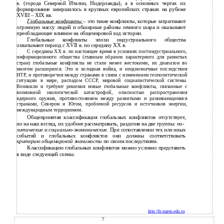
в. (города Северной Италии, Нидерланды), а в основных чертах их
формирование завершилось в крупных европейских странах на рубеже
XVIII – XIX вв.
Глобальные конфликты
– это такие конфликты, которые затрагивают
огромную массу людей и обширные районы земного шара и оказывают
преобладающее влияние на общемировой ход истории.
Глобальные конфликты эпохи индустриального общества
охватывают период с XVII в. по середину XX в.
С середины XX в. по настоящее время в условиях постиндустриального,
информационного общества (главным образом характерного для развитых
стран) глобальные конфликты не стали менее жестокими, их диапазон во
многом расширился. Это и холодная война, и неоднозначные последствия
НТР, и противоречия между странами в связи с изменением геополитической
ситуации в мире, распадом СССР, мировой социалистической системы.
Возникли и требуют решения новые глобальные конфликты, связанные с
возможной экологической катастрофой, опасностью распространения
ядерного оружия, противостоянием между развитыми и развивающимися
странами, Севером и Югом, проблемой ресурсов и источников энергии,
международным терроризмом.
Общепринятая классификация глобальных конфликтов отсутствует,
но на наш взгляд, их удобнее рассматривать, разделив на две группы:
по-
литические
и
социально-экономические
. При сопоставлении тех или иных
событий и глобальных конфликтов они должны соответствовать
критерию общемировой значимости
по своим последствиям.
Классификацию глобальных конфликтов можно условно представить
в виде следующей схемы.
http://fe.miem.edu.ru
7