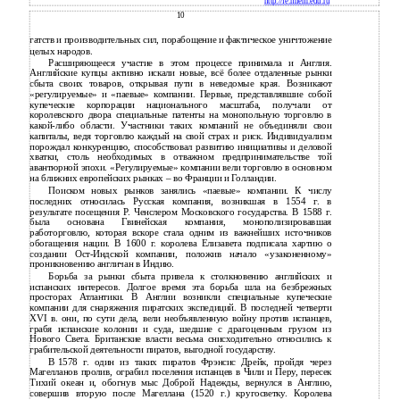
http://fe.miem.edu.ru
10
гатств и производительных сил, порабощение и фактическое уничтожение
целых народов.
Расширяющееся участие в этом процессе принимала и Англия.
Английские купцы активно искали новые, всё более отдаленные рынки
сбыта своих товаров, открывая пути в неведомые края. Возникают
«регулируемые» и «паевые» компании. Первые, представлявшие собой
купеческие корпорации национального масштаба, получали от
королевского двора специальные патенты на монопольную торговлю в
какой-либо области. Участники таких компаний не объединяли свои
капиталы, ведя торговлю каждый на свой страх и риск. Индивидуализм
порождал конкуренцию, способствовал развитию инициативы и деловой
хватки, столь необходимых в отважном предпринимательстве той
авантюрной эпохи. «Регулируемые» компании вели торговлю в основном
на ближних европейских рынках – во Франции и Голландии.
Поиском новых рынков занялись «паевые» компании. К числу
последних относилась Русская компания, возникшая в 1554 г. в
результате посещения Р. Ченслером Московского государства. В 1588 г.
была основана Гвинейская компания, монополизировавшая
работорговлю, которая вскоре стала одним из важнейших источников
обогащения нации. В 1600 г. королева Елизавета подписала хартию о
создании Ост-Индской компании, положив начало «узаконенному»
проникновению англичан в Индию.
Борьба за рынки сбыта привела к столкновению английских и
испанских интересов. Долгое время эта борьба шла на безбрежных
просторах Атлантики. В Англии возникли специальные купеческие
компании для снаряжения пиратских экспедиций. В последней четверти
XVI в. они, по сути дела, вели необъявленную войну против испанцев,
грабя испанские колонии и суда, шедшие с драгоценным грузом из
Нового Света. Британские власти весьма снисходительно относились к
грабительской деятельности пиратов, выгодной государству.
В
1578 г. один из таких пиратов Фрэнсис Дрейк, пройдя через
Магелланов пролив, ограбил поселения испанцев в Чили и Перу, пересек
Тихий океан и, обогнув мыс Доброй Надежды, вернулся в Англию,
совершив вторую после Магеллана (1520 г.) кругосветку. Королева