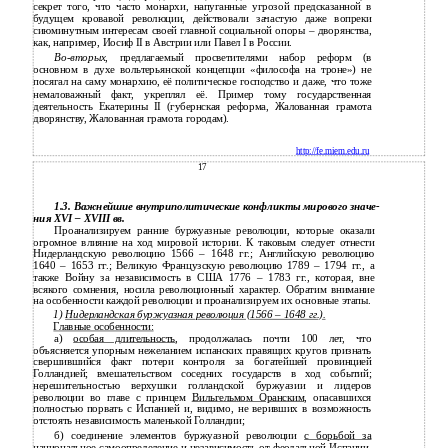
секрет того, что часто монархи, напуганные угрозой предсказанной в
будущем кровавой революции, действовали зачастую даже вопреки
сиюминутным интересам своей главной социальной опоры – дворянства,
как, например, Иосиф II в Австрии или Павел I в России.
Во-вторых
, предлагаемый просветителями набор реформ (в
основном в духе вольтерьянской концепции «философа на троне») не
посягал на саму монархию, её политическое господство и даже, что тоже
немаловажный факт, укреплял её. Пример тому государственная
деятельность Екатерины II (губернская реформа, Жалованная грамота
дворянству, Жалованная грамота городам).
http://fe.miem.edu.ru
17
1.3. Важнейшие внутриполитические конфликты мирового значе-
ния XVI – XVIII вв.
Проанализируем ранние буржуазные революции, которые оказали
огромное влияние на ход мировой истории. К таковым следует отнести
Нидерландскую революцию 1566 – 1648 гг.; Английскую революцию
1640 – 1653 гг.; Великую Французскую революцию 1789 – 1794 гг., а
также Войну за независимость в США 1776 – 1783 гг., которая, вне
всякого сомнения, носила революционный характер. Обратим внимание
на особенности каждой революции и проанализируем их основные этапы.
1)
Нидерландская буржуазная революция (1566 – 1648 гг.).
Главные особенности:
а)
особая длительность
, продолжалась почти 100 лет, что
объясняется упорным нежеланием испанских правящих кругов признать
свершившийся факт потери контроля за богатейшей провинцией
Голландией; вмешательством соседних государств в ход событий;
нерешительностью верхушки голландской буржуазии и лидеров
революции во главе с принцем
Вильгельмом Оранским
, опасавшихся
полностью порвать с Испанией и, видимо, не веривших в возможность
отстоять независимость маленькой Голландии;
б) соединение элементов буржуазной революции
с борьбой за
национальное самоопределение и независимость от феодальной Испании
.