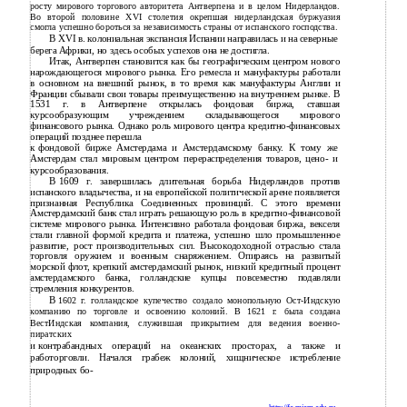
росту мирового торгового авторитета Антверпена и в целом Нидерландов.
Во второй половине XVI столетия окрепшая нидерландская буржуазия
смогла успешно бороться за независимость страны от испанского господства.
В
XVI в. колониальная экспансия Испании направилась и на северные
берега Африки, но здесь особых успехов она не достигла.
Итак, Антверпен становится как бы географическим центром нового
нарождающегося мирового рынка. Его ремесла и мануфактуры работали
в основном на внешний рынок, в то время как мануфактуры Англии и
Франции сбывали свои товары преимущественно на внутреннем рынке. В
1531 г. в Антверпене открылась фондовая биржа, ставшая
курсообразующим учреждением складывающегося мирового
финансового рынка. Однако роль мирового центра кредитно-финансовых
операций позднее перешла
к
фондовой бирже Амстердама и Амстердамскому банку. К тому же
Амстердам стал мировым центром перераспределения товаров, цено- и
курсообразования.
В
1609 г. завершилась длительная борьба Нидерландов против
испанского владычества, и на европейской политической арене появляется
признанная Республика Соединенных провинций. С этого времени
Амстердамский банк стал играть решающую роль в
кредитно-финансовой
системе мирового рынка. Интенсивно работала фондовая биржа, векселя
стали главной формой кредита и платежа, успешно шло промышленное
развитие, рост производительных сил. Высокодоходной отраслью стала
торговля оружием и военным снаряжением. Опираясь на развитый
морской флот, крепкий амстердамский рынок, низкий кредитный процент
амстердамского банка, голландские купцы повсеместно подавляли
стремления конкурентов.
В
1602 г. голландское купечество создало монопольную
Ост-Индскую
компанию по торговле и освоению колоний. В 1621 г. была создана
ВестИндская компания, служившая прикрытием для ведения военно-
пиратских
и
контрабандных операций на океанских просторах, а также и
работорговли. Начался грабеж колоний, хищническое истребление
природных бо-