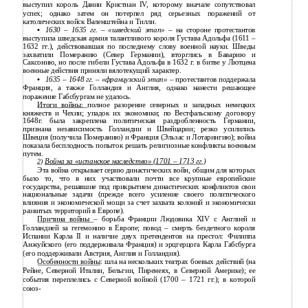
выступил король Дании Кристиан IV, которому вначале сопутствовал
успех; однако затем он потерпел ряд серьезных поражений от
католических войск Валенштейна и Тилли.
•
1630
–
1635 гг.
–
«шведский этап»
– на стороне протестантов
выступила шведская армия талантливого короля Густава Адольфа (1611 –
1632 гг.), действовавшая по последнему слову военной науки. Шведы
захватили Померанию (Север Германии), вторглись в Баварию и
Саксонию, но после гибели Густава Адольфа в 1632 г. в битве у Лютцена
военные действия приняли вялотекущий характер.
•
1635
–
1648 гг.
–
«французский этап»
– протестантов поддержала
Франция, а также Голландия и Англия, однако нанести решающее
поражение Габсбургам не удалось.
Итоги войны:
полное разорение северных и западных немецких
княжеств и Чехии; упадок их экономики; по Вестфальскому договору
1648г. была закреплена политическая раздробленность Германии,
признана независимость Голландии и Швейцарии; резко усилились
Швеция (получила Померанию) и Франция (Эльзас и Лотарингию); война
показала бесплодность попыток решать религиозные конфликты военным
путем.
Война за «испанское наследство» (1701
–
1713 гг.)
2)
Эта война открывает серию династических войн, общим для которых
было то, что в них участвовали почти все крупные европейские
государства, решавшие под прикрытием династических конфликтов свои
национальные задачи (прежде всего усиление своего политического
влияния и экономической мощи за счет захвата колоний и экономически
развитых территорий в Европе).
Причина войны
– борьба Франции Людовика ХIV с Англией и
Голландией за гегемонию в Европе; повод – смерть бездетного короля
Испании Карла II и наличие двух претендентов на престол: Филиппа
Анжуйского (его поддерживала Франция) и эрцгерцога Карла Габсбурга
(его поддерживали Австрия, Англия и Голландия).
Особенности войны
: шла на нескольких театрах боевых действий (на
Рейне, Северной Италии, Бельгии, Пиренеях, в Северной Америке); ее
события переплелись с Северной войной (1700 – 1721 гг.); в которой
союз-