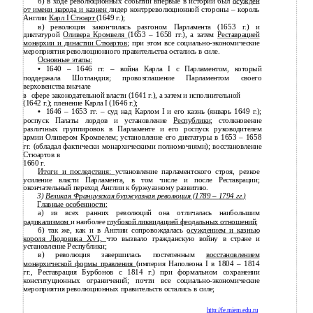
б) в ходе революционных событий впервые в истории был
осужден
от имени народа и казнен
лидер контрреволюционной стороны – король
Англии
Карл I Стюарт
(1649 г.);
в) революция закончилась разгоном Парламента (1653 г.) и
диктатурой
Оливера Кромвеля
(1653 – 1658 гг.), а затем
Реставрацией
монархии и династии Стюартов
; при этом все социально-экономические
мероприятия революционного правительства остались в силе.
Основные этапы:
•
1640 – 1646 гг. – война Карла I с Парламентом, который
поддержала Шотландия; провозглашение Парламентом своего
верховенства вначале
сфере законодательной власти (1641 г.), а затем и исполнительной
в
(1642 г.); пленение Карла I (1646 г.);
•
1646 – 1653 гг. – суд над Карлом I и его казнь (январь 1649 г.);
роспуск Палаты лордов и установление
Республики
; столкновение
различных группировок в Парламенте и его роспуск руководителем
армии Оливером Кромвелем; установление его диктатуры в 1653 – 1658
гг. (обладал фактически монархическими полномочиями); восстановление
Стюартов в
1660 г.
Итоги и последствия:
установление парламентского строя, резкое
усиление власти Парламента, в том числе и после Реставрации;
окончательный переход Англии к буржуазному развитию.
3)
Великая Французская буржуазная революция (1789
–
1794 гг.)
Главные особенности:
а) из всех ранних революций она отличалась наибольшим
радикализмом
и наиболее
глубокой ликвидацией феодальных отношений
;
б) так же, как и в Англии сопровождалась
осуждением и казнью
короля Людовика XVI,
что вызвало гражданскую войну в стране и
установление Республики;
в) революция завершилась постепенным
восстановлением
монархической формы правления
(империя Наполеона I в 1804 – 1814
гг., Реставрация Бурбонов с 1814 г.) при формальном сохранении
конституционных ограничений; почти все социально-экономические
мероприятия революционных правительств остались в силе;
http://fe.miem.edu.ru