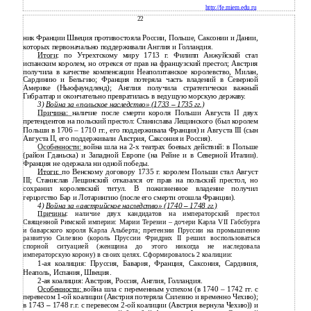
http://fe.miem.edu.ru
22
ник Франции Швеция противостояла России, Польше, Саксонии и Дании,
которых первоначально поддерживали Англия и Голландия.
Итоги
: по Утрехтскому миру 1713 г. Филипп Анжуйский стал
испанским королем, но отрекся от прав на французский престол; Австрия
получила в качестве компенсации Неаполитанское королевство, Милан,
Сардинию и Бельгию; Франция потеряла часть владений в Северной
Америке (Ньюфаундленд); Англия получила стратегически важный
Гибралтар и окончательно превратилась в ведущую морскую державу.
3)
Война за «польское наследство» (1733
–
1735 гг.)
Причина:
наличие после смерти короля Польши Августа II двух
претендентов на польский престол: Станислава Лещинского (был королем
Польши в 1706 – 1710 гг., его поддерживала Франция) и Августа III (сын
Августа II, его поддерживали Австрия, Саксония и Россия).
Особенности:
война шла на 2-х театрах боевых действий: в Польше
(район Гданьска) и Западной Европе (на Рейне и в Северной Италии).
Франция не одержала ни одной победы.
Итоги:
по Венскому договору 1735 г. королем Польши стал Август
III; Станислав Лещинский отказался от прав на польский престол, но
сохранил королевский титул. В пожизненное владение получил
герцогство Бар и Лотарингию (после его смерти отошла Франции).
4)
Война за «австрийское наследство» (1740
–
1748 гг.)
Причины
: наличие двух кандидатов на императорский престол
Священной Римской империи: Марии Терезии – дочери Карла VII Габсбурга
и баварского короля Карла Альберта; претензии Пруссии на промышленно
развитую Силезию (король Пруссии Фридрих II решил воспользоваться
спорной ситуацией (женщина до этого никогда не наследовала
императорскую корону) в своих целях. Сформировалось 2 коалиции:
1-ая коалиция: Пруссия, Бавария, Франция, Саксония, Сардиния,
Неаполь, Испания, Швеция.
2-ая коалиция: Австрия, Россия, Англия, Голландия.
Особенности:
война шла с переменным успехом (в 1740 – 1742 гг. с
перевесом 1-ой коалиции (Австрия потеряла Силезию и временно Чехию);
в 1743
–
1748 г.г. с перевесом 2-ой коалиции (Австрия вернула Чехию)) и