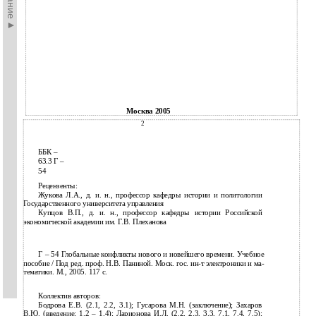
Москва 2005
2
ББК –
63.3 Г –
54
Рецензенты:
Жукова Л.А., д. и. н., профессор кафедры истории и политологии
Государственного университета управления
Купцов В.П., д. и. н., профессор кафедры истории Российской
экономической академии им. Г.В. Плеханова
Г – 54 Глобальные конфликты нового и новейшего времени. Учебное
пособие / Под ред. проф. Н.В. Паниной. Моск. гос. ин-т электроники и ма-
тематики. М., 2005. 117 с.
Коллектив авторов:
Бодрова Е.В. (2.1, 2.2, 3.1); Гусарова М.Н. (заключение); Захаров
В.Ю. (введение; 1.2 – 1.4); Ларионова И.Л. (2.2, 2.3, 3.3, 7.1, 7.4, 7.5);