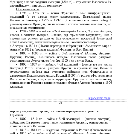
Франции; а после создания империи (1804 г.) – стремление Наполеона I к
европейскому и мировому господству.
Основные этапы:
•
1792 – 1797 гг. – война Франции с
1-ой антифранцузской
коалицией (в ее рамках стоит рассматривать Итальянский поход
Наполеона Бонапарта 1795 – 1797 гг.), в целом окончилась победой
революционной Франции, она не только отстояла свою независимость, но
и расширила территорию.
•
1798 – 1802 гг. – война со
2-ой коалицией (Англия, Пруссия, Австрия,
Россия, Османская империя, Швеция, ряд германских государств), шла с
переменным успехом (в ходе ее был осуществлен неудачный Египетский
поход Наполеона), закончилась подписанием Люневильского мира
Австрией в 1801 г. (Италия переходила к Франции) и Амьенского мира с
с
Англией в 1802 г. (возврат владений Франции в
Вест-Индии).
•
1805 – 1806 гг. – война с
3-ей коалицией (Англия, Австрия,
Пруссия, Россия), окончилась победой Наполеона после разгрома
союзников под Аустерлицем (ноябрь 1805 г.) и взятия Вены.
•
1806 – 1807 гг. – война с
4-ой коалицией – (состав тот же, кроме
Австрии). Итоги: полный разгром Пруссии в сражениях под Иеной и
Ауэрштедтом; победа над русскими войсками под Фридландом и
заключение Тильзитского мира с Россией
(1807 г.): раздел сфер влияния в
Восточной Европе; сокращение территории Пруссии почти наполовину,
присоединение России к континентальной блокаде Англии (введена в 1806
г.); начало
http://fe.miem.edu.ru
24
мер по унификации Европы, постоянное перекраивание границ в
Германии.
•
1809 – 1810 гг. – война с
5-ой коалицией – (Англия, Австрия);
победа под Ваграмом и вторичное подчинение Австрии; одновременно –
попытка захвата Испании.
•
1812 – 1814 гг. – неудачное вторжение в Россию (Отечественная
война 1812 г.) и война с
6-ой коалицией (Россия, Англия, Австрия,