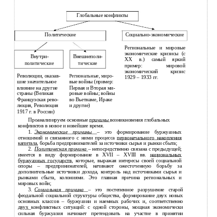
Глобальные конфликты
Политические
Социально-экономические
Региональные и мировые
экономические кризисы (с
Внутри-
Внешнеполи-
XX в.) самый яркий
политические
тические
пример: мировой
экономический кризис
Революции, оказав-
Региональные, миро-
1929 – 1933 гг.
шие значительное
вые войны (пример:
влияние на другие
Первая и Вторая ми-
страны (Великая
ровые войны; войны
Французская рево-
во Вьетнаме, Ираке
люция, Революция
и другие)
1917 г. в России)
Проанализируем основные
причины
возникновения глобальных
конфликтов в новое и новейшее время.
1.
Экономические причины
– это формирование буржуазных
отношений и связанного с ними процесса
первоначального накопления
капитала
, борьба предпринимателей за источники сырья и рынки сбыта;
2.
Политическая причина
– непосредственно связана с предыдущей;
имеется в виду формирование в XVII – XVIII вв.
национальных
буржуазных государств
, которые, выражая интересы своей социальной
опоры – предпринимателей, начинают ожесточенную борьбу за
дополнительные источники дохода, контроль над источниками сырья и
рынками сбыта, колониями. Это главная причина региональных и
мировых войн;
3.
Социальная причина
– это постепенное разрушение старой
феодальной социальной структуры общества, формирование двух новых
основных классов – буржуазии и наемных рабочих и, соответственно
двух
конфликтных ситуаций: с одной стороны, мощная экономически
сильная буржуазия начинает претендовать на участие в принятии