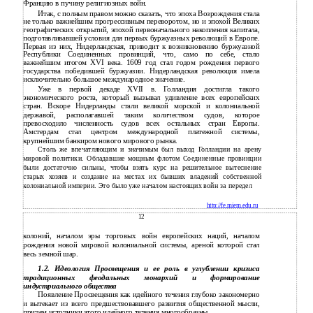
Францию в пучину религиозных войн.
Итак, с полным правом можно сказать, что эпоха Возрождения стала
не только важнейшим прогрессивным переворотом, но и эпохой Великих
географических открытий, эпохой первоначального накопления капитала,
подготавливавшей условия для первых буржуазных революций в Европе.
Первая из них, Нидерландская, приводит к возникновению буржуазной
Республики Соединенных провинций, что, само по себе, стало
важнейшим итогом XVI века. 1609 год стал годом рождения первого
государства победившей буржуазии. Нидерландская революция имела
исключительно большое международное значение.
Уже в первой декаде XVII в. Голландия достигла такого
экономического роста, который вызывал удивление всех европейских
стран. Вскоре Нидерланды стали великой морской и колониальной
державой, располагавшей таким количеством судов, которое
превосходило численность судов всех остальных стран Европы.
Амстердам стал центром международной платежной системы,
крупнейшим банкиром нового мирового рынка.
Столь же впечатляющим и значимым был выход Голландии на арену
мировой политики. Обладавшие мощным флотом Соединенные провинции
были достаточно сильны, чтобы взять курс на решительное вытеснение
старых хозяев и создание на местах их бывших владений собственной
колониальной империи. Это было уже началом настоящих войн за передел
http://fe.miem.edu.ru
12
колоний, началом эры торговых войн европейских наций, началом
рождения новой мировой колониальной системы, ареной которой стал
весь земной шар.
1.2. Идеология Просвещения и ее роль в углублении кризиса
традиционных феодальных монархий и формирование
индустриального общества
Появление Просвещения как идейного течения глубоко закономерно
и вытекает из всего предшествовавшего развития общественной мысли,
причем источники этого идейного течения многообразны.