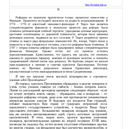
http://fe.miem.edu.ru
16
Реформы не затронули практически только
германские княжества и
Францию
. Правители последней оказались на редкость недальновидными. В
1774 – 1776 гг. известный экономист-физиократ
Р. Тюрго
был назначен
суперинтендантом финансов и попытался провести ряд реформ. Была
отменена регламентация хлебной торговли, упразднены цеховые корпорации,
крестьяне освобождены от дорожной повинности, которая была заменена
денежным налогом, падавшем на все сословия. Р. Тюрго разработал проект
отмены за выкуп ряда феодальных повинностей. Но, вскоре, Тюрго попал в
немилость и был отправлен в отставку, а все его реформы были отменены. В
1787 г. вторая попытка реформ была предпринята новым суперинтендантом
финансов
Неккером
. Однако почти все его проекты остались
нереализованными. Единственное, что удалось ему сделать, это отменить
наконец-то дорожную барщину, заменив её денежным налогом, и отменить
средневековый обычай пыток при допросах. Но Бурбоны упорно не желали
прислушиваться к мнению и советам идеологов Просвещения. Поэтому
именно во Франции разразилась мощная буржуазная революция,
насильственным путем ликвидировавшая остатки Средневековья.
В чем же причина столь высокой популярности и огромного
влияния идей Просвещения?
Во-первых
, идеологи Просвещения обращались к разуму монархов и
очень чутко уловили главную их слабость – боязнь потерять власть.
Линия их рассуждений проходила примерно следующим образом: «если
не хотите потерять власть завтра, – обращались они к монархам, – то
проводите реформы сегодня, даже если они противоречат сиюминутным
интересам высших классов. В будущем это воздастся Вам сторицей,
избавит подвластную Вам страну от грядущих потрясений из-за
неразумного государственного устройства, а мудрость Вашу будут
прославлять потомки». Большинство монархов попадали под влияние,
как им казалось неопровержимых идей, строго логичных построений
просветителей. В этом, скорее всего, кроется причина увлечения
монархов просветительскими идеями во второй половине XVIII века,
несмотря на, казалось бы, почти полное отсутствие объективных причин
во многих странах, где феодализм еще был достаточно жизнеспособен, и