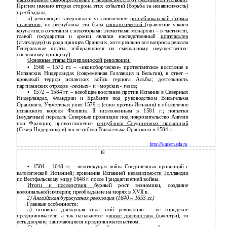
Причем именно вторая сторона этих событий (борьба за независимость)
преобладала;
в) революция завершилась установлением
республиканской формы
правления
, но республика эта была
олигархической
(правление узкого
круга лиц в сочетании с некоторыми элементами монархии – в частности,
главой государства и армии являлся наследственный
штатгальтер
(статхаудер) из рода принцев Оранских, хотя реально все вопросы решали
Генеральные штаты, избиравшиеся по смешанному имущественно-
сословному принципу).
Основные этапы Нидерландской революции:
•
1566 – 1572 гг. – «иконоборческое» протестантское восстание в
Испанских Нидерландах (современная Голландия и Бельгия), в ответ –
кровавый террор испанских войск герцога Альбы; деятельность
партизанских отрядов «лесных» и «морских» гезов;
•
1572 – 1584 гг. – всеобщее восстание против Испании в Северных
Нидерландах, Фландрии и Брабанте под руководством Вильгельма
Оранского; Утрехтская уния 1579 г. (союз против Испании) и объявление
испанского короля Филиппа II низложенным в 1581 г.; попытки
(неудачные) передать Северные провинции под покровительство Англии
или Франции; провозглашение
республики Соединенных провинций
(Север Нидерландов) после гибели Вильгельма Оранского в 1584 г.
http://fe.miem.edu.ru
18
•
1584 – 1648 гг. – вялотекущая война Соединенных провинций с
католической Испанией; признание Испанией
независимости Голландии
по Вестфальскому миру 1648 г. после Тридцатилетней войны.
Итоги и последствия:
бурный рост экономики, создание
колониальной империи; преобладание на морях в XVII в.
2)
Английская буржуазная революция (1640
–
1653 гг.)
Главные особенности:
а) основная движущая сила этой революции – не городские
предприниматели, а так называемое «
новое дворянство»
(джентри), то
есть дворяне, занимающиеся предпринимательством;