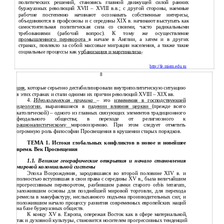
политических решений, становясь главной движущей силой ранних
буржуазных революций XVII – XVIII в.в.; с другой стороны, наемные
рабочие постепенно начинают осознавать собственные интересы,
объединяются в профсоюзы и с середины XIX в. начинают выступать как
самостоятельная политическая сила со своими, часто радикальными
требованиями (рабочий вопрос). К тому же осуществление
промышленного переворота
в начале в Англии, а затем и в других
странах, повлекло за собой массовые миграции населения, а также такие
социальные процессы как
урбанизация и маргинализа-
http://fe.miem.edu.ru
8
ция
, которые серьезно дестабилизировали внутриполитическую ситуацию
этих странах и стали одними их причин революций XVIII – XIX вв.
в
4.
Идеологическая причина
– это
изменения в господствующей
идеологии
, выразившиеся в
падении влияния церкви
(прежде всего
католической) – одного из главных связующих элементов традиционного
феодального общества; в переходе от религиозного к
рационалистическому
мировоззрению. При этом следует отметить
огромную роль философии Просвещения в крушении старых порядков.
ТЕМА 1. Истоки глобальных конфликтов в новое и новейшее
время. Век Просвещения
1.1. Великие географические открытия и начало становления
мировой колониальной системы
Эпоха Возрождения, зародившаяся во второй половине XIV в. и
полностью вступившая в свои права с середины XV в., была величайшим
прогрессивным переворотом, разбившим рамки старого orbis terrarum,
заложившим основы для позднейшей мировой торговли, для перехода
ремесла в мануфактуру, неслыханного подъема производительных сил; и
положившим начало процессу развития современных европейских наций
на базе буржуазных обществ.
К концу XV в. Европа, опережая Восток как в сфере материальной,
так и духовной культуры, становится носителем прогрессивных тенденций