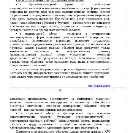
Рассмотрим признаки индустриального общества:
•
в
духовно-культурной
сфере
– преобладание
индивидуалистической психологии у населения – отсюда формирование
принципа приоритета прав человека; падение влияния религии, переход
от религиозного к рационалистическому типу мировоззрения (огромную
роль здесь сыграла идеология Просвещения); резко повышается роль
науки; идеал общества обращен в будущее – отсюда легко приживаются
новшества во всех сферах жизни; формируется понятие прогресса, а
культура постепенно приобретает светский характер;
•
в политической сфере –
тенденция к установлению
конституционных форм правления (конституционной монархии или
республики); формирование концепции правового государства;
провозглашение юридического равенства всех граждан и приоритета прав
человека; однако реально полным объемом прав пользуется только
меньшинство населения по имущественному признаку
(предприниматели); главный метод управления – сочетание
традиционного метода принуждения с методом согласования интересов
разных слоев общества; резко возрастает роль права в регулировании
общественных отношений;
•
в экономической сфере
– формирование буржуазных отношений,
частного предпринимательства; совершение промышленного переворота,
в результате чего происходит переход от мануфактурного к фабрично-
http://fe.miem.edu.ru
6
заводскому производству, основанному на применении машинной
техники; невмешательство государства в экономику; стихийность
рыночных отношений, свободная конкуренция, обратная сторона
которой – периодические кризисы перепроизводства;
•
в социальной сфере
– формирование двух основных
антагонистических классов: буржуазии (предпринимателей) и
пролетариата (наемных рабочих); экономические формы принуждения
рабочих к труду (сравнить с формой эксплуатации рабов при
рабовладельческом строе и зависимых крестьян при феодализме).
Элементы индустриального общества начали формироваться с XVI