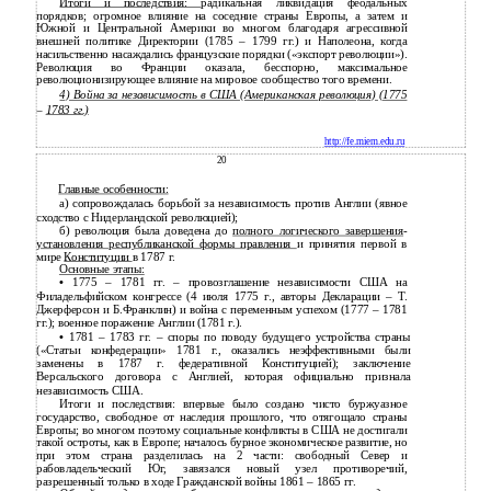
Итоги и последствия:
радикальная ликвидация феодальных
порядков; огромное влияние на соседние страны Европы, а затем и
Южной и Центральной Америки во многом благодаря агрессивной
внешней политике Директории (1785 – 1799 гг.) и Наполеона, когда
насильственно насаждались французские порядки («экспорт революции»).
Революция во Франции оказала, бесспорно, максимальное
революционизирующее влияние на мировое сообщество того времени.
4) Война за независимость в США (Американская революция) (1775
–
1783 гг.)
http://fe.miem.edu.ru
20
Главные особенности:
а) сопровождалась борьбой за независимость против Англии (явное
сходство с Нидерландской революцией);
б) революция была доведена до
полного логического завершения
-
установления республиканской формы правления
и принятия первой в
мире
Конституции
в 1787 г.
Основные этапы:
•
1775 – 1781 гг. – провозглашение независимости США на
Филадельфийском конгрессе (4 июля 1775 г., авторы Декларации – Т.
Джерферсон и Б.Франклин) и война с переменным успехом (1777 – 1781
гг.); военное поражение Англии (1781 г.).
•
1781 – 1783 гг. – споры по поводу будущего устройства страны
(«Статьи конфедерации» 1781 г., оказались неэффективными были
заменены в 1787 г. федеративной Конституцией); заключение
Версальского договора с Англией, которая официально признала
независимость США.
Итоги и последствия: впервые было создано чисто буржуазное
государство, свободное от наследия прошлого, что отягощало страны
Европы; во многом поэтому социальные конфликты в США не достигали
такой остроты, как в Европе; началось бурное экономическое развитие, но
при этом страна разделилась на 2 части: свободный Север и
рабовладельческий Юг, завязался новый узел противоречий,
разрешенный только в ходе Гражданской войны 1861 – 1865 гг.