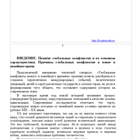
http://fe.miem.edu.ru
5
ВВЕДЕНИЕ. Понятие глобальных конфликтов и их основные
характеристики. Причины глобальных конфликтов в новое и
новейшее время
Предлагаемый вниманию читателей спецкурс «Глобальные
конфликты нового и новейшего времени» призван помочь разобраться в
сложном переплетении международных событий, политических
тенденций, целей и задач различных государств и союзов стран, их роли в
формировании того общего, что составляет содержание истории на
современном этапе.
В настоящее время под новой историей понимают процесс
утверждения буржуазных, индустриальных отношений в качестве основы
цивилизации. Современные исследователи отмечают, что черту,
отделяющую новую историю от новейшей можно условно провести на
рубеже XIX – XX веков.
XX век называют переломным, так как он во многом изменил облик
мира, стал эпохой движения миллионов людей за социальное и национальное
освобождение, поисков новых путей развития человеческой цивилизации.
Это век глобальной, всемирной истории. Из-за возросших связей между
континентами и странами многие события и явления в этом столетии
приобрели всеобщий характер: возникали мировые кризисы и мировые
войны, появились глобальные проблемы человечества.