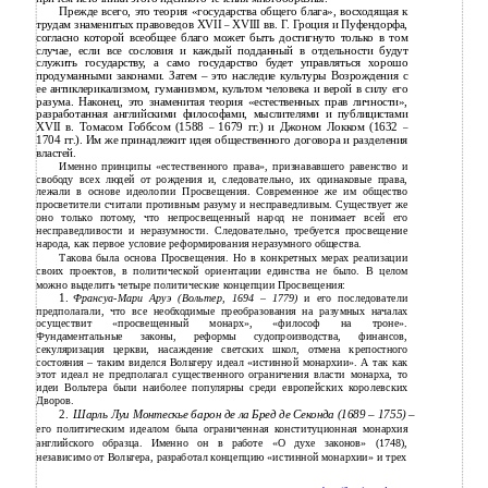
Прежде всего, это теория «государства общего блага», восходящая к
трудам знаменитых правоведов XVII
XVIII вв. Г. Гроция и Пуфендорфа,
–
согласно которой всеобщее благо может быть достигнуто только в том
случае, если все сословия и каждый подданный в отдельности будут
служить государству, а само государство будет управляться хорошо
продуманными законами. Затем – это наследие культуры Возрождения с
ее антиклерикализмом, гуманизмом, культом человека и верой в силу его
разума. Наконец, это знаменитая теория «естественных прав личности»,
разработанная английскими философами, мыслителями и публицистами
XVII в. Томасом Гоббсом (1588
1679 гг.) и Джоном Локком (1632
–
–
1704 гг.). Им же принадлежит идея общественного договора и разделения
властей.
Именно принципы «естественного права», признававшего равенство и
свободу всех людей от рождения и, следовательно, их одинаковые права,
лежали в основе идеологии Просвещения. Современное же им общество
просветители считали противным разуму и несправедливым. Существует же
оно только потому, что непросвещенный народ не понимает всей его
несправедливости и неразумности. Следовательно, требуется просвещение
народа, как первое условие реформирования неразумного общества.
Такова была основа Просвещения. Но в конкретных мерах реализации
своих проектов, в политической ориентации единства не было. В целом
можно выделить четыре политические концепции Просвещения:
1.
Франсуа-Мари
Аруэ (Вольтер, 1694
–
1779)
и его последователи
предполагали, что все необходимые преобразования на разумных началах
осуществит «просвещенный монарх», «философ на троне».
Фундаментальные законы, реформы судопроизводства, финансов,
секуляризация церкви, насаждение светских школ, отмена крепостного
состояния – таким виделся Вольтеру идеал «истинной монархии». А так как
этот идеал не предполагал существенного ограничения власти монарха, то
идеи Вольтера были наиболее популярны среди европейских королевских
Дворов.
2.
Шарль Луи Монтескье барон де ла Бред де Секонда (1689
–
1755)
–
его политическим идеалом была ограниченная конституционная монархия
английского образца. Именно он в работе «О духе законов» (1748),
независимо от Вольтера, разработал концепцию «истинной монархии» и трех