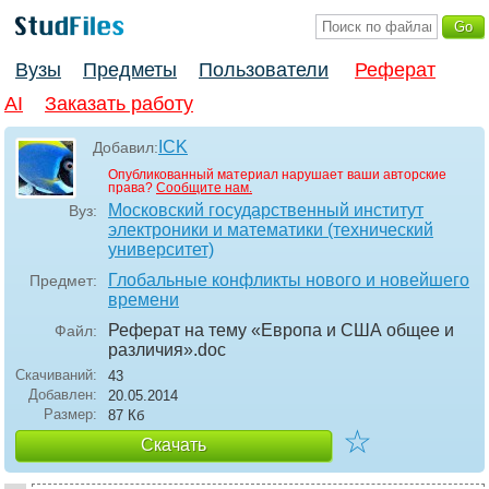
Вузы
Предметы
Пользователи
Реферат
AI
Заказать работу
ICK
Добавил:
Опубликованный материал нарушает ваши авторские
права?
Сообщите нам.
Московский государственный институт
Вуз:
электроники и математики (технический
университет)
Глобальные конфликты нового и новейшего
Предмет:
времени
Реферат на тему «Европа и США общее и
Файл:
различия»
.doc
Скачиваний:
43
Добавлен:
20.05.2014
Размер:
87 Кб
☆
Скачать