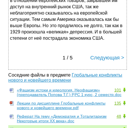
в отношении европейских товаров, закрывшей им
доступ на внутренний рынок США, так же
неблагоприятно сказывалось на европейской
ситуации. Тем самым Америка оказывалась как бы
выше Европы. Но это продлилось не долго, так как в
1929 произошла «великая» депрессия. И в большей
степени от неё пострадала экономика США.
1 / 5
Следующая >
Соседние файлы в предмете
Глобальные конфликты
нового и новейшего времени
«Фашизм истоки и идеология. Неофашизм»
101
(преподаватель Попова Т.Г.) Р,РС 1 курс, 2 семестр.doc
Лекции по дисциплине Глобальные конфликты
135
нового и новейшего времени.pdf
Реферат На тему «Демократия и Тоталитаризм
48
Некоторые итоги XX века».doc