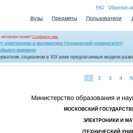
FAQ
Обратная св
Вузы
Предметы
Пользователи
 авторские права?
Сообщите нам.
т электроники и математики (технический университет)
вейшего времени
ерватизм, социализм в XIX веке предлагаемые модели разв
1
2
3
4
5
Министерство образования и нау
МОСКОВСКИЙ ГОСУДАРСТВ
ЭЛЕКТРОНИКИ И М
(ТЕХНИЧЕСКИЙ УНИ