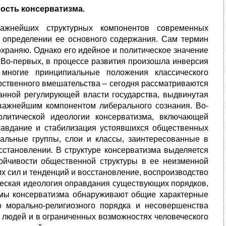
ость консерватизма.
важнейших структурных компонентов современных
в определении ее основного содержания. Сам термин
 охраняю. Однако его идейное и политическое значение
. Во-первых, в процессе развития произошла инверсия
 многие принципиальные положения классического
рственного вмешательства – сегодня рассматриваются
анной регулирующей власти государства, выдвинутая
 важнейшим компонентом либерального сознания. Во-
политической идеологии консерватизма, включающей
авдание и стабилизация устоявшихся общественных
иальные группы, слои и классы, заинтересованные в
становлении. В структуре консерватизма выделяется
ойчивости общественной структуры в ее неизменной
х сил и тенденций и восстановление, воспроизводство
ическая идеология оправдания существующих порядков,
рмы консерватизма обнаруживают общие характерные
о морально-религиозного порядка и несовершенства
 людей и в ограниченных возможностях человеческого