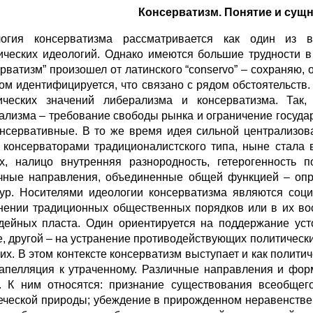
Консерватизм. Понятие и сущн
огия консерватизма рассматривается как один из 
ических идеологий. Однако имеются большие трудности 
ерватизм” произошел от латинского “conservo” – сохраняю,
дом идентифицируется, что связано с рядом обстоятельств
ических значений либерализма и консерватизма. Так,
ализма – требование свободы рынка и ограничение госуда
онсервативные. В то же время идея сильной централизов
 консерваторами традиционалистского типа, ныне стала
х, налицо внутренняя разнородность, гетерогенность 
чные направления, объединенные общей функцией – опр
тур. Носителями идеологии консерватизма являются соц
нении традиционных общественных порядков или в их вос
дейных пласта. Один ориентируется на поддержание уст
, другой – на устранение противодействующих политически
их. В этом контексте консерватизм выступает и как полит
 апелляция к утраченному. Различные направления и фо
. К ним относятся: признание существования всеобщег
еческой природы; убеждение в прирожденном неравенстве