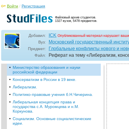
Войти
/
Регистрация
Файловый архив студентов.
1327 вузов, 5478 предметов.
ICK
Добавил:
Опубликованный материал нарушает ваши
Московский государственный институ
Вуз:
Глобальные конфликты нового и но
Предмет:
Реферат на тему «Либерализм, конс
Файл:
•
Министерство образования и науки
российской федерации
•
Консерватизм в России в 19 веке.
•
Либерализм.
•
Политико-правовые учения б.Н.Чичерина.
•
Либеральная концепция права и
государства с.А. Муромцева и н.М.
Коркунова.
•
Социализм. Основные социалистические
идеи.