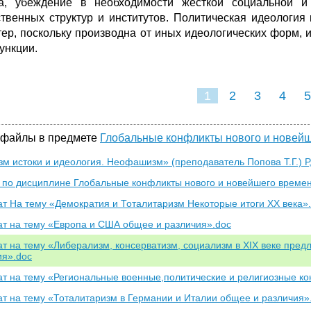
а, убеждение в необходимости жесткой социальной и
твенных структур и институтов. Политическая идеология
тер, поскольку производна от иных идеологических форм
ункции.
1
2
3
4
5
 файлы в предмете
Глобальные конфликты нового и новей
м истоки и идеология. Неофашизм» (преподаватель Попова Т.Г.) Р,
 по дисциплине Глобальные конфликты нового и новейшего времен
т На тему «Демократия и Тоталитаризм Некоторые итоги XX века»
т на тему «Европа и США общее и различия».doc
т на тему «Либерализм, консерватизм, социализм в XIX веке пре
ия».doc
т на тему «Региональные военные,политические и религиозные к
т на тему «Тоталитаризм в Германии и Италии общее и различия»