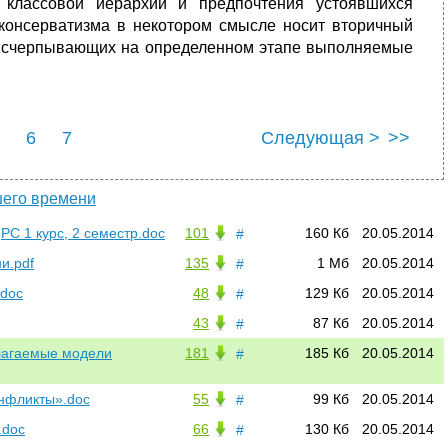
 классовой иерархии и предпочтения устоявшихся
 консерватизма в некотором смысле носит вторичный
, исчерпывающих на определенном этапе выполняемые
6
7
Следующая >
>>
шего времени
РС 1 курс, 2 семестр.doc
101
160 Кб
20.05.2014
#
и.pdf
135
1 Мб
20.05.2014
#
.doc
48
129 Кб
20.05.2014
#
43
87 Кб
20.05.2014
#
длагаемые модели
181
185 Кб
20.05.2014
#
онфликты».doc
55
99 Кб
20.05.2014
#
.doc
66
130 Кб
20.05.2014
#