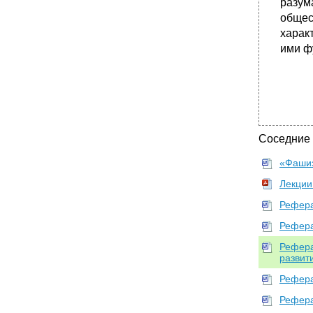
разум
общес
харак
ими ф
Соседние
«Фашиз
Лекции
Рефера
Рефера
Рефера
развит
Рефера
Рефера