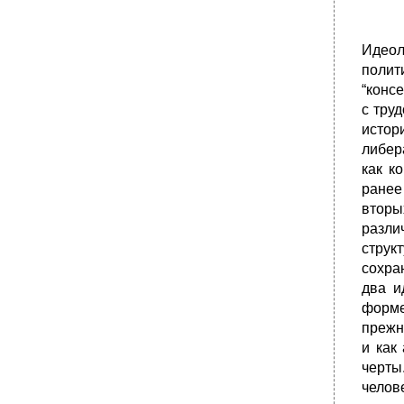
Идеол
полит
“конс
с тру
истор
либер
как к
ранее
вторы
разли
струк
сохра
два и
форме
прежн
и как
черты
челов