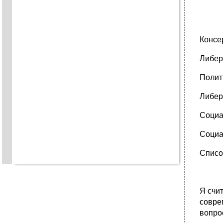
Консер
Либер
Полит
Либер
Социа
Социа
Списо
Я счи
совре
вопро