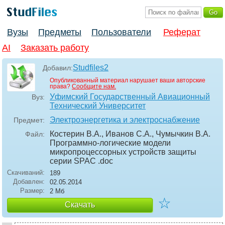
Вузы
Предметы
Пользователи
Реферат
AI
Заказать работу
Studfiles2
Добавил:
Опубликованный материал нарушает ваши авторские
права?
Сообщите нам.
Уфимский Государственный Авиационный
Вуз:
Технический Университет
Электроэнергетика и электроснабжение
Предмет:
Костерин В.А., Иванов С.А., Чумычкин В.А.
Файл:
Программно-логические модели
микропроцессорных устройств защиты
серии SPAC
.doc
Скачиваний:
189
Добавлен:
02.05.2014
Размер:
2 Мб
☆
Скачать