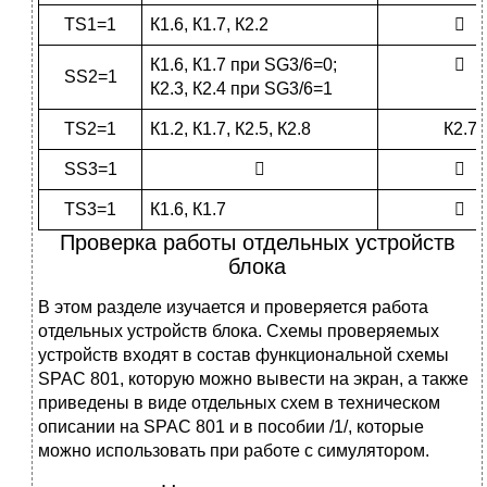
TS1=1
К1.6, К1.7, К2.2

К1.6, К1.7 при SG3/6=0;

SS2=1
К2.3, К2.4 при SG3/6=1
TS2=1
К1.2, К1.7, К2.5, К2.8
К2.7
SS3=1


TS3=1
К1.6, К1.7

Проверка работы отдельных устройств
блока
В этом разделе изучается и проверяется работа
отдельных устройств блока. Схемы проверяемых
устройств входят в состав функциональной схемы
SPAC 801, которую можно вывести на экран, а также
приведены в виде отдельных схем в техническом
описании на SPAC 801 и в пособии /1/, которые
можно использовать при работе с симулятором.