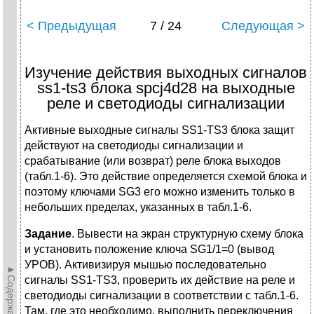
< Предыдущая
7 / 24
Следующая >
Изучение действия выходных сигналов
ss1-ts3 блока spcj4d28 на выходные
реле и светодиоды сигнализации
Активные выходные сигналы SS1-TS3 блока защит
действуют на светодиоды сигнализации и
срабатывание (или возврат) реле блока выходов
(табл.1-6). Это действие определяется схемой блока и
поэтому ключами SG3 его можно изменить только в
небольших пределах, указанных в табл.1-6.
Задание
. Вывести на экран структурную схему блока
и установить положение ключа SG1/1=0 (вывод
УРОВ). Активизируя мышью последовательно
►Содержание►
сигналы SS1-TS3, проверить их действие на реле и
светодиоды сигнализации в соответствии с табл.1-6.
Там, где это необходимо, выполнить переключения