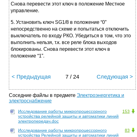
Снова перевести этот ключ в положение Местное
управление.
5. Установить ключ SG1/8 в положение “0”
непосредственно на схеме и попытаться отключить
выключатель по входу РКО. Убедиться в том, что это
выполнить нельзя, т.к. все реле блока выходов
блокированы. Снова перевести этот ключ в
положение “1”.
< Предыдущая
7 / 24
Следующая >
Соседние файлы в предмете
Электроэнергетика и
электроснабжение
Исследование работы микропроцессорного
153
устройства релейной защиты и автоматики линий
электропередач.doc
Исследование работы микропроцессорного
83
устройства Релейной защиты и автоматики линий