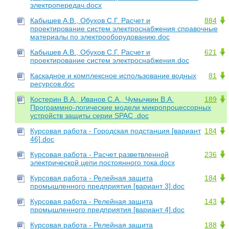
электропередач.docx
Кабышев А.В., Обухов С.Г. Расчет и
884
проектирование систем электроснабжения справочные
материалы по электрооборудованию.doc
Кабышев А.В., Обухов С.Г. Расчет и
621
проектирование систем электроснабжения.doc
Каскадное и комплексное использование водных
81
ресурсов.doc
Костерин В.А., Иванов С.А., Чумычкин В.А.
189
Программно-логические модели микропроцессорных
устройств защиты серии SPAC .doc
Курсовая работа - Городская подстанция [вариант
184
46].doc
Курсовая работа - Расчет разветвленной
236
электрической цепи постоянного тока.docx
Курсовая работа - Релейная защита
184
промышленного предприятия [вариант 3].doc
Курсовая работа - Релейная защита
143
промышленного предприятия [вариант 4].doc
Курсовая работа - Релейная защита
188