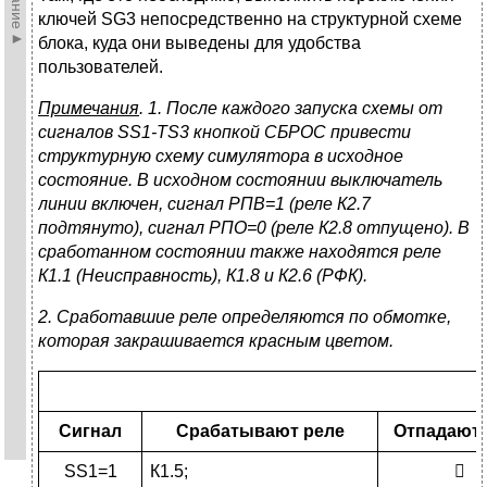
ключей SG3 непосредственно на структурной схеме
блока, куда они выведены для удобства
пользователей.
Примечания
. 1. После каждого запуска схемы от
сигналов
SS
1-
TS
3 кнопкой СБРОС привести
структурную схему симулятора в исходное
состояние. В исходном состоянии выключатель
линии включен, сигнал РПВ=1 (реле К2.7
подтянуто), сигнал РПО=0 (реле К2.8 отпущено). В
сработанном состоянии также находятся реле
К1.1 (Неисправность), К1.8 и К2.6 (РФК).
2. Сработавшие реле определяются по обмотке,
которая закрашивается красным цветом.
Сигнал
Срабатывают реле
Отпадают 
SS1=1
К1.5;
